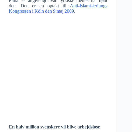
Fitna” er angiveligt hvad tyrkiske medier har døbt
den. Den er en optakt til
Anti-Islamisieriungs
Kongressen i Köln den 9 maj 2009
.
En halv million svenskere vil blive arbejdsløse