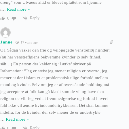
dreng” som Ulvaeus altid er blevet opfattet som hjemme
i
…
Read more »
Reply
0
Janne
17 years ago
OT Sådan vasker den frie og velbjergede venstrefløj hænder:
(nu har venstrefløjens bekvemme kvinder jo selv frihed,
såh…) En person der kalder sig ‘Lærke’ skriver på
Information: “Jeg er ateist jeg mener religion er overtro, jeg
mener at der i islam er et problematisk ulige forhold mellem
mand og kvinde. Selv om jeg er af overstående holdning må
jeg acceptere at folk kan gå klædt som de vil og have den
religion de vil. Jeg ved at fremmedgørelse og forbud i hvert
fald ikke vil ændre kvindeundertrykkelsen. Det skal komme
indefra, for de kvinder der selv mener de er undertrykte.
…
Read more »
Reply
0