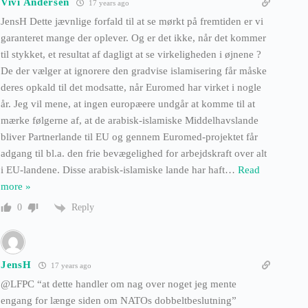
Vivi Andersen
17 years ago
JensH Dette jævnlige forfald til at se mørkt på fremtiden er vi
garanteret mange der oplever. Og er det ikke, når det kommer
til stykket, et resultat af dagligt at se virkeligheden i øjnene ?
De der vælger at ignorere den gradvise islamisering får måske
deres opkald til det modsatte, når Euromed har virket i nogle
år. Jeg vil mene, at ingen europæere undgår at komme til at
mærke følgerne af, at de arabisk-islamiske Middelhavslande
bliver Partnerlande til EU og gennem Euromed-projektet får
adgang til bl.a. den frie bevægelighed for arbejdskraft over alt
i EU-landene. Disse arabisk-islamiske lande har haft
…
Read
more »
Reply
0
JensH
17 years ago
@LFPC “at dette handler om nag over noget jeg mente
engang for længe siden om NATOs dobbeltbeslutning”