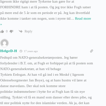
ligesom ikke rigtigt mere Tyrkerne kan gøre for at
FORHINDRE ham i at få posten. Og jeg tror ikke Fogh satser
på mere end de 5 år som en periode er på. Jeg kan ihvertfald
ikke komme i tanker om nogen, som i nyere tid
…
Read more
»
Reply
0
HelgeD-H
17 years ago
Fedtspil om NATO-generalsekretærposten. Jeg hører
forlydender i B.T. om, at Fogh er forhippet på at få posten som
NATO-generalsekretær, at han vil behage
Tyrkiets Erdogan. At han vil gå ind i en Moské ( ligesom
Odenseborgmester Jan Boye), og at hans hustru vil lære at
danse mavedans. Der skal nok komme store
politiske indrømmelseer i bytte for at Fogh kan få sin nye
stilling. Tyrkiet vil få en mand som danser efter deres pibe, og
til stor politisk nytte for den islamiske verden. Ak ja, det kan