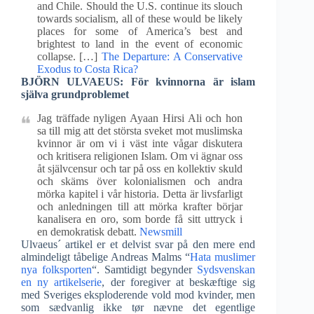
and Chile. Should the U.S. continue its slouch
towards socialism, all of these would be likely
places for some of America’s best and
brightest to land in the event of economic
collapse. […]
The Departure: A Conservative
Exodus to Costa Rica?
BJÖRN ULVAEUS: För kvinnorna är islam
själva grundproblemet
Jag träffade nyligen Ayaan Hirsi Ali och hon
sa till mig att det största sveket mot muslimska
kvinnor är om vi i väst inte vågar diskutera
och kritisera religionen Islam. Om vi ägnar oss
åt självcensur och tar på oss en kollektiv skuld
och skäms över kolonialismen och andra
mörka kapitel i vår historia. Detta är livsfarligt
och anledningen till att mörka krafter börjar
kanalisera en oro, som borde få sitt uttryck i
en demokratisk debatt.
Newsmill
Ulvaeus´ artikel er et delvist svar på den mere end
almindeligt tåbelige Andreas Malms “
Hata muslimer
nya folksporten
“. Samtidigt begynder
Sydsvenskan
en ny artikelserie
, der foregiver at beskæftige sig
med Sveriges eksploderende vold mod kvinder, men
som sædvanlig ikke tør nævne det egentlige