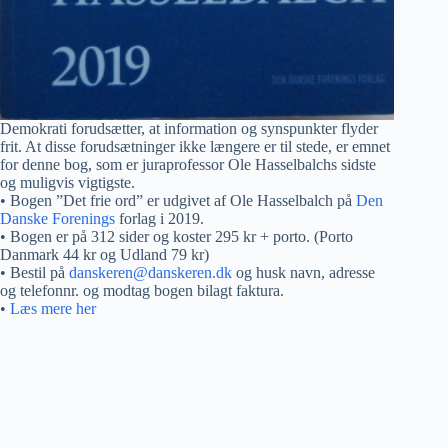
Demokrati forudsætter, at information og synspunkter flyder
frit. At disse forudsætninger ikke længere er til stede, er emnet
for denne bog, som er juraprofessor Ole Hasselbalchs sidste
og muligvis vigtigste.
• Bogen ”Det frie ord” er udgivet af Ole Hasselbalch på
Den
Danske Forenings
forlag i 2019.
• Bogen er på 312 sider og koster 295 kr + porto. (Porto
Danmark 44 kr og Udland 79 kr)
• Bestil på
danskeren@danskeren.dk
og husk navn, adresse
og telefonnr. og modtag bogen bilagt faktura.
•
Læs mere her