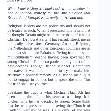
poses to Europe.
When I met Bishop Michael I asked him whether he
had a political remedy for the dire situation that
Britain (and Europe) is currently in. He had not.
Religious leaders are not politicians and should not
be treated as such. When I pressured him he said that
he thought Britain might be in better shape if it had a
Christian-Democrat Party. That remark struck me as
politically naïve, since Germany, Austria, Belgium,
the Netherlands and other European countries are in
no better shape than Britain, suffering from the same
multiculturalism, despite having been governed by
strong Christian-Democrat parties during most of the
past decades. Though Bishop Michael is definitely
not naïve, it was unfair of me to try to make him
articulate a political remedy. As a Bishop his duty is
not to engage in politics but to speak the truth “for
the truth shall set you free.”
Speaking the truth is what Michael Nazir-Ali has
been doing throughout his years as a bishop. It is
unclear why he has decided to resign. Some think
that he was pressured into leaving the Church of
England. Perhaps he was. He is only 59 and was