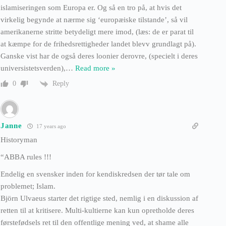
islamiseringen som Europa er. Og så en tro på, at hvis det
virkelig begynde at nærme sig ‘europæiske tilstande’, så vil
amerikanerne stritte betydeligt mere imod, (læs: de er parat til
at kæmpe for de frihedsrettigheder landet blevv grundlagt på).
Ganske vist har de også deres loonier derovre, (specielt i deres
universistetsverden),
…
Read more »
Reply
0
Janne
17 years ago
Historyman
“ABBA rules !!!
Endelig en svensker inden for kendiskredsen der tør tale om
problemet; Islam.
Björn Ulvaeus starter det rigtige sted, nemlig i en diskussion af
retten til at kritisere. Multi-kultierne kan kun opretholde deres
førstefødsels ret til den offentlige mening ved, at shame alle