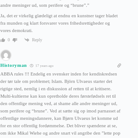
andre meninger ud, som perifere og “brune”.”
Ja, det er virkelig glædeligt at endnu en kunstner tager bladet
fra munden og klart forsvarer vores frihedsrettigheder og
vores demokrati.
Reply
0
Historyman
17 years ago
ABBA rules !!! Endelig en svensker inden for kendiskredsen
der tør tale om problemet; Islam. Björn Ulvaeus starter det
rigtige sted, nemlig i en diskussion af retten til at kritisere.
Multi-kultierne kan kun opretholde deres førstefødsels ret til
den offentlige mening ved, at shame alle andre meninger ud,
som perifere og “brune”. Ved at sætte sig op imod parnasset af
offentlige meningsdannere, kan Bjørn Ulvaeus let komme ud
for en stor offentlig fordømmelse. Det bliver spændene at se,
om ikke Mikal Wiehe og andre snart vil angribe den ”lette pop