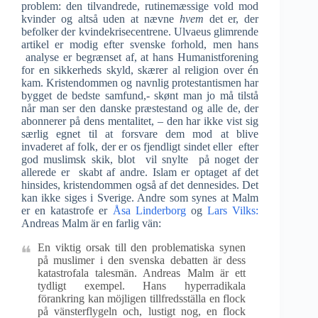
problem: den tilvandrede, rutinemæssige vold mod
kvinder og altså uden at nævne
hvem
det er, der
befolker der kvindekrisecentrene. Ulvaeus glimrende
artikel er modig efter svenske forhold, men hans
analyse er begrænset af, at hans Humanistforening
for en sikkerheds skyld, skærer al religion over én
kam. Kristendommen og navnlig protestantismen har
bygget de bedste samfund,- skønt man jo må tilstå
når man ser den danske præstestand og alle de, der
abonnerer på dens mentalitet, – den har ikke vist sig
særlig egnet til at forsvare dem mod at blive
invaderet af folk, der er os fjendligt sindet eller efter
god muslimsk skik, blot vil snylte på noget der
allerede er skabt af andre. Islam er optaget af det
hinsides, kristendommen også af det dennesides. Det
kan ikke siges i Sverige. Andre som synes at Malm
er en katastrofe er
Åsa Linderborg
og
Lars Vilks:
Andreas Malm är en farlig vän:
En viktig orsak till den problematiska synen
på muslimer i den svenska debatten är dess
katastrofala talesmän. Andreas Malm är ett
tydligt exempel. Hans hyperradikala
förankring kan möjligen tillfredsställa en flock
på vänsterflygeln och, lustigt nog, en flock