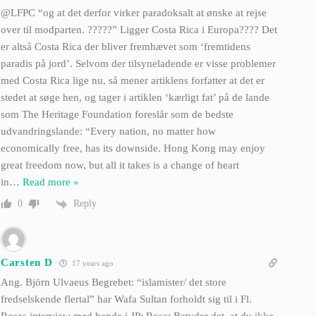
@LFPC “og at det derfor virker paradoksalt at ønske at rejse
over til modparten. ?????” Ligger Costa Rica i Europa???? Det
er altså Costa Rica der bliver fremhævet som ‘fremtidens
paradis på jord’. Selvom der tilsyneladende er visse problemer
med Costa Rica lige nu, så mener artiklens forfatter at det er
stedet at søge hen, og tager i artiklen ‘kærligt fat’ på de lande
som The Heritage Foundation foreslår som de bedste
udvandringslande: “Every nation, no matter how
economically free, has its downside. Hong Kong may enjoy
great freedom now, but all it takes is a change of heart
in
…
Read more »
Reply
0
Carsten D
17 years ago
Ang. Björn Ulvaeus Begrebet: “islamister/ det store
fredselskende flertal” har Wafa Sultan forholdt sig til i Fl.
Roses interview med hende i JP: Rose: Betyder det, at du ikke