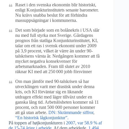
Raset i den svenska ekonomin blir historiskt,
enligt Konjunkturinstitutets senaste barometer.
Nu krävs snabba beslut för att förhindra
massuppsägningar i kommunerna.
Det som började som en bolånekris i USA slår
nu med full styrka mot Sverige. Gårdagens
prognos från statliga Konjunkturinstitutet, KI,
talar om ett ras i svensk ekonomi under 2009
på 3,9 procent, vilket är värre än under 90-
talskrisens värsta år. Nedgången kommer att få
mycket negativa konsekvenser för
arbetsmarknaden. Fram till slutet av 2010
räknar KI med att 250 000 jobb försvinner
Om man jämför med 90-talskrisen så har
utvecklingen varit mer drastisk under denna
kris, och KI förväntar sig en liknande
utdragen effekt med lägre tillväxt under en
ganska lång tid. Arbetslösheten kommer nå 11
procent, och runt 500 000 personer kommer
att gå utan arbete.
DN: Skrämmande siffror
,
“En historisk lågkonjunktur”.
På toppen af højkonjunkturen i
2007, var 58.9 % af
de 15-74 årige i arbejde
. Af dem arbejdede
1.494