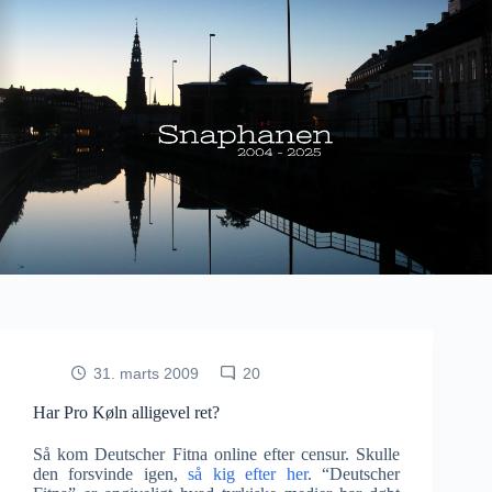
Fortsæt
til
indhold
31. marts 2009
20
Har Pro Køln alligevel ret?
Så kom Deutscher Fitna online efter censur. Skulle
den forsvinde igen,
så kig efter her
. “Deutscher