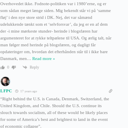
Overhovedet ikke. Fodnote-politiken var i 1980’erne, og er
som sådan meget længe siden. Mig bekendt står vi på ‘samme
fløj’ i den nye store strid i DK. Nej, det var såmænd
udelukkende tænkt som et ‘selvforsvar’, da jeg er en af dem
der -i mine mørkeste stunder- herinde i blogsfæren har
argumenteret for at rykke teltpælene til USA. Og ærlig talt, når
man følger med herinde på blogsfæren, og dagligt får
opdateringer om, hvordan det efterhånden står til i ikke bare
Danmark, men
…
Read more »
Reply
0
LFPC
17 years ago
“Right behind the U.S. is Canada, Denmark, Switzerland, the
United Kingdom, and Chile. Should the U.S. continue its
slouch towards socialism, all of these would be likely places
for some of America’s best and brightest to land in the event
of economic collapse”.