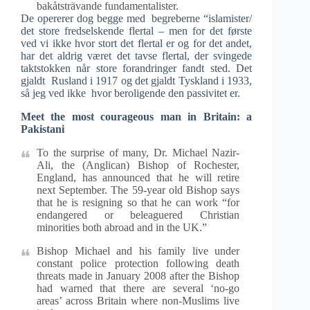
bakåtsträvande fundamentalister.
De opererer dog begge med begreberne “islamister/
det store fredselskende flertal – men for det første
ved vi ikke hvor stort det flertal er og for det andet,
har det aldrig været det tavse flertal, der svingede
taktstokken når store forandringer fandt sted. Det
gjaldt Rusland i 1917 og det gjaldt Tyskland i 1933,
så jeg ved ikke hvor beroligende den passivitet er.
Meet the most courageous man in Britain: a
Pakistani
To the surprise of many, Dr. Michael Nazir-
Ali, the (Anglican) Bishop of Rochester,
England, has announced that he will retire
next September. The 59-year old Bishop says
that he is resigning so that he can work “for
endangered or beleaguered Christian
minorities both abroad and in the UK.”
Bishop Michael and his family live under
constant police protection following death
threats made in January 2008 after the Bishop
had warned that there are several ‘no-go
areas’ across Britain where non-Muslims live