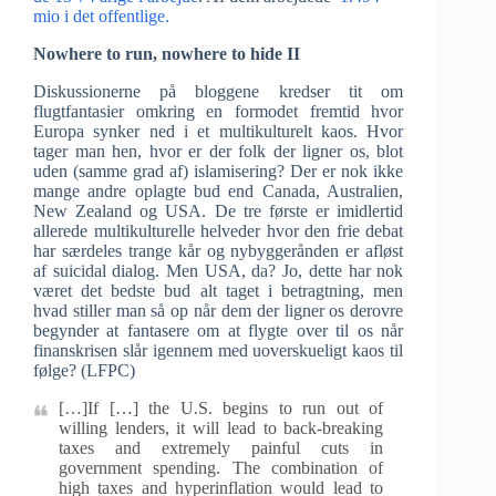
mio i det offentlige.
Nowhere to run, nowhere to hide II
Diskussionerne på bloggene kredser tit om
flugtfantasier omkring en formodet fremtid hvor
Europa synker ned i et multikulturelt kaos. Hvor
tager man hen, hvor er der folk der ligner os, blot
uden (samme grad af) islamisering? Der er nok ikke
mange andre oplagte bud end Canada, Australien,
New Zealand og USA. De tre første er imidlertid
allerede multikulturelle helveder hvor den frie debat
har særdeles trange kår og nybyggerånden er afløst
af suicidal dialog. Men USA, da? Jo, dette har nok
været det bedste bud alt taget i betragtning, men
hvad stiller man så op når dem der ligner os derovre
begynder at fantasere om at flygte over til os når
finanskrisen slår igennem med uoverskueligt kaos til
følge? (LFPC)
[…]If […] the U.S. begins to run out of
willing lenders, it will lead to back-breaking
taxes and extremely painful cuts in
government spending. The combination of
high taxes and hyperinflation would lead to