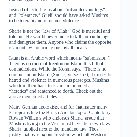
Instead of lecturing us about “misunderstandings”
and “tolerance,” Guelil should have asked Muslims
to be tolerant and renounce violence.
Sharia is not the “law of Allah.” God is merciful and
tolerant. He would never incite to kill human beings
and denigrate them. Anyone who claims the opposite
is an outlaw and irreligious by all means.
Islam is an Arabic word which means “submission.”
There is no room of freedom in Islam. It is full of
contradictions. While the Koran says, “There is no
compulsion in Islam” (Sura 2, verse 257), it incites to
hatred and violence in numerous passages. Muslims
who turn their back to Islam are branded as
“heretics” and sentenced to death. Check out the
above mentioned articles.
Many German apologists, and for that matter many
Europeans like the British Archbishop of Canterbury
Rowan Williams who endorses Sharia, argue that
Muslims living in the West must have their own law,
Sharia, applied next to the mundane law. They
justify that by religious freedom which all Western