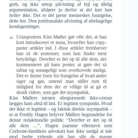
greb, og ikke netop påvisning af fejl og dårlig
argumentation, afslører jo derfor at
det kan han
heller ikke
. Det er det pæne menneskes forargelse,
dette her. Den jomfrunalske afvisning af ubehagelige
kendsgerninger.
Uriaspostens Kim Møller gør ofte det, at han
kort introducerer et tema, hvorefter han copy-
paster artikler ind. I disse artikler fremhæver
han så de sentenser, som han finder mest
betydelige. Derefter er det op til alle dem, der
kommenterer på hans poster, at gøre det så
rabiat og usmageligt som overhovede muligt.
Det er denne form for frasigelse af hvad andre
siger og gør, omend man stiller rum til
rådighed for dem der er villige til at gå et
skridt videre, som gør det usympatisk.
Kim Møllers næsten ubegrænsede ikke-censur
lægges ham altså til last. Et legitimt synspunkt. Hvad
der ikke er legitimt – og faktisk direkte usympatisk –
er at Freddy Hagen belyver Møllers begrundelse for
denne redaktionelle politik: “Derefter er det op til
alle dem …”. Hagen (samme efternavn som
Corleone-familiens advokat) kan ikke undgå at tale
mod bedre vidende når han slår de mange