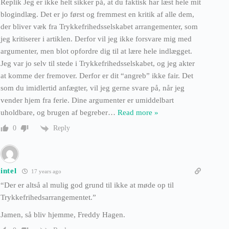
Replik Jeg er ikke helt sikker på, at du faktisk har læst hele mit
blogindlæg. Det er jo først og fremmest en kritik af alle dem,
der bliver væk fra Trykkefrihedsselskabet arrangementer, som
jeg kritiserer i artiklen. Derfor vil jeg ikke forsvare mig med
argumenter, men blot opfordre dig til at lære hele indlægget.
Jeg var jo selv til stede i Trykkefrihedsselskabet, og jeg akter
at komme der fremover. Derfor er dit “angreb” ikke fair. Det
som du imidlertid anfægter, vil jeg gerne svare på, når jeg
vender hjem fra ferie. Dine argumenter er umiddelbart
uholdbare, og brugen af begreber
…
Read more »
Reply
0
intel
17 years ago
“Der er altså al mulig god grund til ikke at møde op til
Trykkefrihedsarrangementet.”
Jamen, så bliv hjemme, Freddy Hagen.