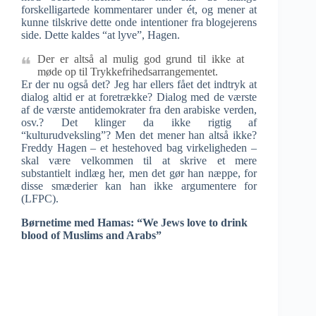
forskelligartede kommentarer under ét, og mener at
kunne tilskrive dette onde intentioner fra blogejerens
side. Dette kaldes “at lyve”, Hagen.
Der er altså al mulig god grund til ikke at
møde op til Trykkefrihedsarrangementet.
Er der nu også det? Jeg har ellers fået det indtryk at
dialog altid er at foretrække? Dialog med de værste
af de værste antidemokrater fra den arabiske verden,
osv.? Det klinger da ikke rigtig af
“kulturudveksling”? Men det mener han altså ikke?
Freddy Hagen – et hestehoved bag virkeligheden –
skal være velkommen til at skrive et mere
substantielt indlæg her, men det gør han næppe, for
disse smæderier kan han ikke argumentere for
(LFPC).
Børnetime med Hamas: “We Jews love to drink
blood of Muslims and Arabs”