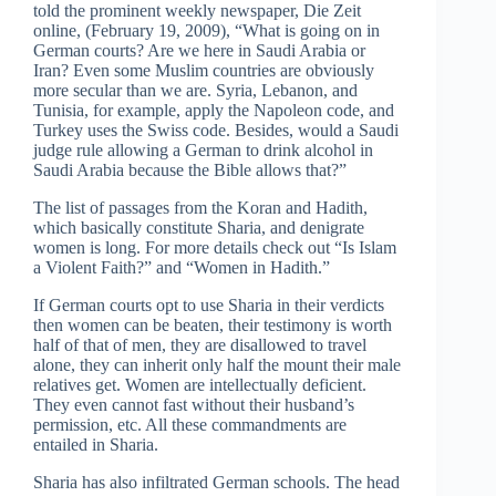
told the prominent weekly newspaper, Die Zeit
online, (February 19, 2009), “What is going on in
German courts? Are we here in Saudi Arabia or
Iran? Even some Muslim countries are obviously
more secular than we are. Syria, Lebanon, and
Tunisia, for example, apply the Napoleon code, and
Turkey uses the Swiss code. Besides, would a Saudi
judge rule allowing a German to drink alcohol in
Saudi Arabia because the Bible allows that?”
The list of passages from the Koran and Hadith,
which basically constitute Sharia, and denigrate
women is long. For more details check out “Is Islam
a Violent Faith?” and “Women in Hadith.”
If German courts opt to use Sharia in their verdicts
then women can be beaten, their testimony is worth
half of that of men, they are disallowed to travel
alone, they can inherit only half the mount their male
relatives get. Women are intellectually deficient.
They even cannot fast without their husband’s
permission, etc. All these commandments are
entailed in Sharia.
Sharia has also infiltrated German schools. The head