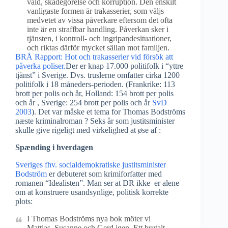
våld, skadegörelse och korruption. Den enskilt
vanligaste formen är trakasserier, som väljs
medvetet av vissa påverkare eftersom det ofta
inte är en straffbar handling. Påverkan sker i
tjänsten, i kontroll- och ingripandesituationer,
och riktas därför mycket sällan mot familjen.
BRÅ Rapport: Hot och trakasserier vid försök att
påverka poliser.
Der er knap 17.000 politifolk i “yttre
tjänst” i Sverige. Dvs. truslerne omfatter cirka 1200
politifolk i 18 måneders-perioden. (Frankrike: 113
brott per polis och år, Holland: 154 brott per polis
och år , Sverige: 254 brott per polis och år
SvD
2003
). Det var måske et tema for Thomas Bodströms
næste kriminalroman ? Seks år som justitsminister
skulle give rigeligt med virkelighed at øse af :
Spænding i hverdagen
Sveriges fhv. socialdemokratiske justitsminister
Bodström
er debuteret som krimiforfatter med
romanen “Idealisten”. Man ser at DR ikke er alene
om at konstruere usandsynlige, politisk korrekte
plots:
I Thomas Bodströms nya bok möter vi
Mattias, Susanne och Gerd igen. Ett brutalt