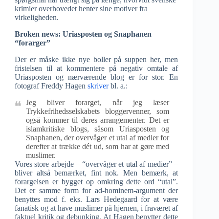
krimier overhovedet henter sine motiver fra
virkeligheden.
Broken news: Uriasposten og Snaphanen
“forarger”
Der er måske ikke nye boller på suppen her, men
fristelsen til at kommentere på negativ omtale af
Uriasposten og nærværende blog er for stor. En
fotograf Freddy Hagen
skriver
bl. a.:
Jeg bliver forarget, når jeg læser
Trykkefrihedsselskabets bloggervenner, som
også kommer til deres arrangementer. Det er
islamkritiske blogs, såsom Uriasposten og
Snaphanen, der overvåger et utal af medier for
derefter at trække dét ud, som har at gøre med
muslimer.
Vores store arbejde – “overvåger et utal af medier” –
bliver altså bemærket, fint nok. Men bemærk, at
forargelsen er bygget op omkring dette ord “utal”.
Det er samme form for ad-hominem-argument der
benyttes mod f. eks. Lars Hedegaard for at være
fanatisk og at have muslimer på hjernen, i fraværet af
faktuel kritik og debunking. At Hagen benytter dette