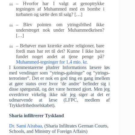
– Hvorfor har I valgt at genoptrykke
tegningen af Muhammed med en bombe i
turbanen og sætte den til salg? […]
– Blev pointen om ytringsfrihed ikke
understreget nok under Muhammedkrisen?
[…]
– Behøver man krænke andre religioner, bare
fordi man har ret til det? Kunne I ikke have
fundet noget andet at tjene penge på?
Muhammed-tegninger for 1,4 mio. kr.
I kommentarerne pludrer Informations læsere løs
med vendinger som “ytrings-galninge” og “ytrings-
terrorister”. Det er nok en god ting en gang imellem
at gøre status over hvor ‘de andre’ befinder sig i
disse spørgsmål, og det være hermed gjort. Men jeg
overdriver virkelig ikke når jeg siger at det er
udmarvende at læse (LFPC, medlem af
Trykkefrihedsselskabet).
Sharia infiltrerer Tyskland
Dr. Sami Alrabaa,
(Sharia Infiltrates German Courts,
Schools, and Ministry of Foreign Affairs)