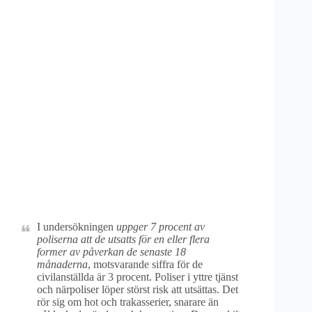
I undersökningen
uppger 7 procent av
poliserna att de utsatts för en eller flera
former av påverkan de senaste 18
månaderna
, motsvarande siffra för de
civilanställda är 3 procent. Poliser i yttre tjänst
och närpoliser löper störst risk att utsättas. Det
rör sig om hot och trakasserier, snarare än