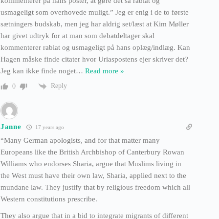
kommenterer på hans poster, at gøre det så rabiat og
usmageligt som overhovede muligt.” Jeg er enig i de to første
sætningers budskab, men jeg har aldrig set/læst at Kim Møller
har givet udtryk for at man som debatdeltager skal
kommenterer rabiat og usmageligt på hans oplæg/indlæg. Kan
Hagen måske finde citater hvor Uriaspostens ejer skriver det?
Jeg kan ikke finde noget
…
Read more »
Reply
0
Janne
17 years ago
“Many German apologists, and for that matter many
Europeans like the British Archbishop of Canterbury Rowan
Williams who endorses Sharia, argue that Muslims living in
the West must have their own law, Sharia, applied next to the
mundane law. They justify that by religious freedom which all
Western constitutions prescribe.
They also argue that in a bid to integrate migrants of different