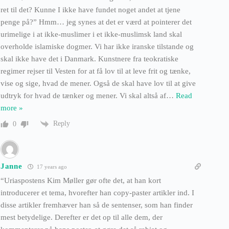
ret til det? Kunne I ikke have fundet noget andet at tjene
penge på?” Hmm… jeg synes at det er værd at pointerer det
urimelige i at ikke-muslimer i et ikke-muslimsk land skal
overholde islamiske dogmer. Vi har ikke iranske tilstande og
skal ikke have det i Danmark. Kunstnere fra teokratiske
regimer rejser til Vesten for at få lov til at leve frit og tænke,
vise og sige, hvad de mener. Også de skal have lov til at give
udtryk for hvad de tænker og mener. Vi skal altså af
…
Read
more »
Reply
0
Janne
17 years ago
“Uriaspostens Kim Møller gør ofte det, at han kort
introducerer et tema, hvorefter han copy-paster artikler ind. I
disse artikler fremhæver han så de sentenser, som han finder
mest betydelige. Derefter er det op til alle dem, der