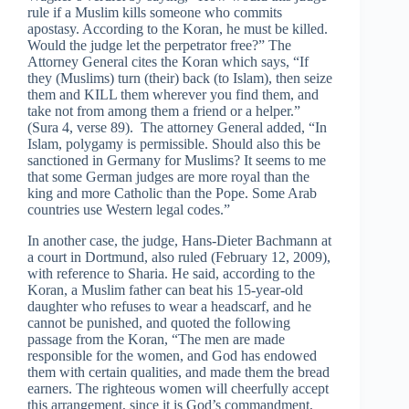
rule if a Muslim kills someone who commits
apostasy. According to the Koran, he must be killed.
Would the judge let the perpetrator free?” The
Attorney General cites the Koran which says, “If
they (Muslims) turn (their) back (to Islam), then seize
them and KILL them wherever you find them, and
take not from among them a friend or a helper.”
(Sura 4, verse 89). The attorney General added, “In
Islam, polygamy is permissible. Should also this be
sanctioned in Germany for Muslims? It seems to me
that some German judges are more royal than the
king and more Catholic than the Pope. Some Arab
countries use Western legal codes.”
In another case, the judge, Hans-Dieter Bachmann at
a court in Dortmund, also ruled (February 12, 2009),
with reference to Sharia. He said, according to the
Koran, a Muslim father can beat his 15-year-old
daughter who refuses to wear a headscarf, and he
cannot be punished, and quoted the following
passage from the Koran, “The men are made
responsible for the women, and God has endowed
them with certain qualities, and made them the bread
earners. The righteous women will cheerfully accept
this arrangement, since it is God’s commandment,