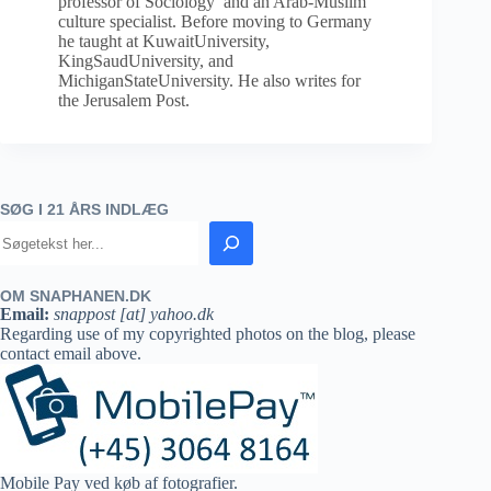
professor of Sociology and an Arab-Muslim
culture specialist. Before moving to Germany
he taught at KuwaitUniversity,
KingSaudUniversity, and
MichiganStateUniversity. He also writes for
the Jerusalem Post.
SØG I 21 ÅRS INDLÆG
OM SNAPHANEN.DK
Email:
snappost [at] yahoo.dk
Regarding use of my copyrighted photos on the blog, please
contact email above.
Mobile Pay ved køb af fotografier.