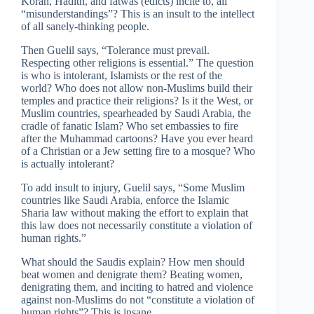
Koran, Hadith, and fatwas (edicts) incite to, all
“misunderstandings”? This is an insult to the intellect
of all sanely-thinking people.
Then Guelil says, “Tolerance must prevail.
Respecting other religions is essential.” The question
is who is intolerant, Islamists or the rest of the
world? Who does not allow non-Muslims build their
temples and practice their religions? Is it the West, or
Muslim countries, spearheaded by Saudi Arabia, the
cradle of fanatic Islam? Who set embassies to fire
after the Muhammad cartoons? Have you ever heard
of a Christian or a Jew setting fire to a mosque? Who
is actually intolerant?
To add insult to injury, Guelil says, “Some Muslim
countries like Saudi Arabia, enforce the Islamic
Sharia law without making the effort to explain that
this law does not necessarily constitute a violation of
human rights.”
What should the Saudis explain? How men should
beat women and denigrate them? Beating women,
denigrating them, and inciting to hatred and violence
against non-Muslims do not “constitute a violation of
human rights”? This is insane.