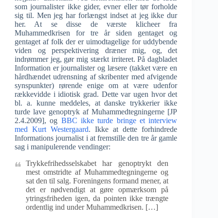
som journalister ikke gider, evner eller tør forholde
sig til. Men jeg har forlængst indset at jeg ikke dur
her. At se disse de værste klicheer fra
Muhammedkrisen for tre år siden gentaget og
gentaget af folk der er uimodtagelige for uddybende
viden og perspektivering dræner mig, og, det
indrømmer jeg, gør mig stærkt irriteret. På dagbladet
Information er journalister og læsere (takket være en
hårdhændet udrensning af skribenter med afvigende
synspunkter) rørende enige om at være udenfor
rækkevidde i idiotisk grad. Dette var ugen hvor det
bl. a. kunne meddeles, at danske trykkerier ikke
turde lave genoptryk af Muhammedtegningerne [JP
2.4.2009], og
BBC ikke turde bringe et interview
med Kurt Westergaard
. Ikke at dette forhindrede
Informations journalist i at fremstille den tre år gamle
sag i manipulerende vendinger:
Trykkefrihedsselskabet har genoptrykt den
mest omstridte af Muhammedtegningerne og
sat den til salg. Foreningens formand mener, at
det er nødvendigt at gøre opmærksom på
ytringsfriheden igen, da pointen ikke trængte
ordentlig ind under Muhammedkrisen. […]