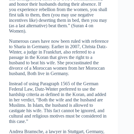
and honor their husbands during their absence. If
you experience rebellion from the women, you shall
first talk to them, then (you may use negative
incentives like) deserting them in bed, then you may
(as a last alternative) beat them.” (Suran 4 on
Women).
Numerous cases have now been ruled with reference
to Sharia in Germany. Earlier in 2007, Christa Datz-
Winter, a judge in Frankfurt, also referred to a
passage in the Koran that gives the right to a
husband to beat his wife. She procrastinated the
divorce of a Moroccan women from her Moroccan
husband, Both live in Germany.
Instead of using Paragraph 1565 of the German
Federal Law, Datz-Winter preferred to use the
hardship criteria as defined in the Koran, and added
in her verdict, “Both the wife and the husband are
Muslims. In Islam, the husband is allowed to
castigate his wife. This fact cannot be ignored, and
cultural and religious motives must be considered in
this case.”
Andrea Bramsche, a lawyer in Stuttgart, Germany,