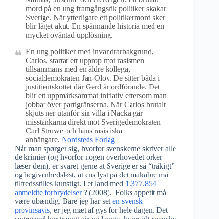
mord på en ung framgångsrik politiker skakar
Sverige. När ytterligare ett politikermord sker
blir läget akut. En spännande historia med en
mycket oväntad upplösning.
En ung politiker med invandrarbakgrund,
Carlos, startar ett upprop mot rasismen
tillsammans med en äldre kollega,
socialdemokraten Jan-Olov. De sitter båda i
justitieutskottet där Gerd är ordförande. Det
blir ett uppmärksammat initiativ eftersom man
jobbar över partigränserna. När Carlos brutalt
skjuts ner utanför sin villa i Nacka går
misstankarna direkt mot Sverigedemokraten
Carl Struwe och hans rasistiska
anhängare.
Nordsteds Forlag
Når man spørger sig, hvorfor svenskerne skriver alle
de krimier (og hvorfor nogen overhovedet orker
læser dem), er svaret gerne at Sverige er så “tråkigt”
og begivenhedsløst, at ens lyst på det makabre må
tilfredsstilles kunstigt. I et land med
1.377.854
anmeldte forbrydelser
? (2008). Folks appetit må
være ubændig. Bare jeg har set
en svensk
provinsavis
, er jeg mæt af gys for hele dagen. Det
spørgsmål har trængt sig på længe, hvorvidt svenske