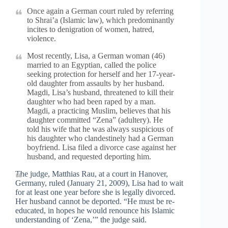
Once again a German court ruled by referring
to Shrai’a (Islamic law), which predominantly
incites to denigration of women, hatred,
violence.
Most recently, Lisa, a German woman (46)
married to an Egyptian, called the police
seeking protection for herself and her 17-year-
old daughter from assaults by her husband.
Magdi, Lisa’s husband, threatened to kill their
daughter who had been raped by a man.
Magdi, a practicing Muslim, believes that his
daughter committed “Zena” (adultery). He
told his wife that he was always suspicious of
his daughter who clandestinely had a German
boyfriend. Lisa filed a divorce case against her
husband, and requested deporting him.
The judge, Matthias Rau, at a court in Hanover,
Germany, ruled (January 21, 2009), Lisa had to wait
for at least one year before she is legally divorced.
Her husband cannot be deported. “He must be re-
educated, in hopes he would renounce his Islamic
understanding of ‘Zena,’” the judge said.