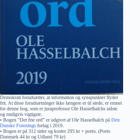
Demokrati forudsætter, at information og synspunkter flyder
frit. At disse forudsætninger ikke længere er til stede, er emnet
for denne bog, som er juraprofessor Ole Hasselbalchs sidste
og muligvis vigtigste.
• Bogen ”Det frie ord” er udgivet af Ole Hasselbalch på
Den
Danske Forenings
forlag i 2019.
• Bogen er på 312 sider og koster 295 kr + porto. (Porto
Danmark 44 kr og Udland 79 kr)