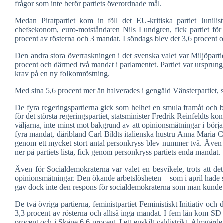
frågor som inte berör partiets överordnade mål.
Medan Piratpartiet kom in föll det EU-kritiska partiet Junili
chefsekonom, euro-motståndaren Nils Lundgren, fick partiet för
procent av rösterna och 3 mandat. I söndags blev det 3,6 procent 
Den andra stora överraskningen i det svenska valet var Miljöpartie
procent och därmed två mandat i parlamentet. Partiet var ursprung
krav på en ny folkomröstning.
Med sina 5,6 procent mer än halverades i gengäld Vänsterpartiet,
De fyra regeringspartierna gick som helhet en smula framåt och b
för det största regeringspartiet, statsminister Fredrik Reinfeldts 
väljarna, inte minst mot bakgrund av att opinionsmätningar i börj
fyra mandat, däribland Carl Bildts italienska hustru Anna Maria C
genom ett mycket stort antal personkryss blev nummer två. Även 
ner på partiets lista, fick genom personkryss partiets enda mandat.
Även för Socialdemokraterna var valet en besvikele, trots att det
opinionsmätningar. Den ökande arbetslösheten – som i april hade sti
gav dock inte den respons för socialdemokraterna som man kunde ha 
De två övriga partierna, feministpartiet Feministiskt Initiativ och
3,3 procent av rösterna och alltså inga mandat. I fem län kom SD 
procent och i Skåne 6,6 procent. I ett enskilt valdistrikt, Almgår