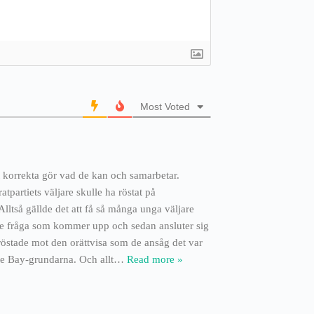
Most Voted
t korrekta gör vad de kan och samarbetar.
tpartiets väljare skulle ha röstat på
Alltså gällde det att få så många unga väljare
varje fråga som kommer upp och sedan ansluter sig
röstade mot den orättvisa som de ansåg det var
ate Bay-grundarna. Och allt
…
Read more »