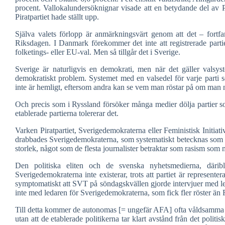
procent. Vallokalundersöknignar visade att en betydande del av Pi
Piratpartiet hade ställt upp.
Själva valets förlopp är anmärkningsvärt genom att det – fortfar
Riksdagen. I Danmark förekommer det inte att registrerade partier
folketings- eller EU-val. Men så tillgår det i Sverige.
Sverige är naturligvis en demokrati, men när det gäller valsys
demokratiskt problem. Systemet med en valsedel för varje parti so
inte är hemligt, eftersom andra kan se vem man röstar på om man nöj
Och precis som i Ryssland försöker många medier dölja partier som
etablerade partierna tolererar det.
Varken Piratpartiet, Sverigedemokraterna eller Feministisk Initiativ 
drabbades Sverigedemokraterna, som systematiskt betecknas som f
storlek, något som de flesta journalister betraktar som rasism som 
Den politiska eliten och de svenska nyhetsmedierna, däri
Sverigedemokraterna inte existerar, trots att partiet är represent
symptomatiskt att SVT på söndagskvällen gjorde intervjuer med leda
inte med ledaren för Sverigedemokraterna, som fick fler röster än Fe
Till detta kommer de autonomas [= ungefär AFA] ofta våldsamma öve
utan att de etablerade politikerna tar klart avstånd från det polit