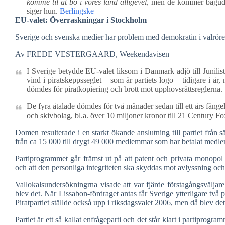
komme til at bo i vores land alligevel,
men de kommer bagud fra
siger hun.
Berlingske
EU-valet: Överraskningar i Stockholm
Sverige och svenska medier har problem med demokratin i valrörels
Av FREDE VESTERGAARD, Weekendavisen
I Sverige betydde EU-valet liksom i Danmark adjö till Junilistan.
vind i piratskeppsseglet – som är partiets logo – tidigare i å
dömdes för piratkopiering och brott mot upphovsrättsreglerna.
De fyra åtalade dömdes för två månader sedan till ett års fängel
och skivbolag, bl.a. över 10 miljoner kronor till 21 Century 
Domen resulterade i en starkt ökande anslutning till partiet från 
från ca 15 000 till drygt 49 000 medlemmar som har betalat medle
Partiprogrammet går främst ut på att patent och privata monopol är
och att den personliga integriteten ska skyddas mot avlyssning och 
Vallokalsundersökningrna visade att var fjärde förstagångsväljare
blev det. När Lissabon-fördraget antas får Sverige ytterligare tv
Piratpartiet ställde också upp i riksdagsvalet 2006, men då blev de
Partiet är ett så kallat enfrågeparti och det står klart i partiprogramm