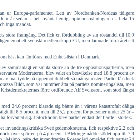
stan ur Europa-parlamentet. Lett av Nordbanken/Nordeas tidigare
 fem år sedan – helt oväntat enligt opinionsmätningarna – hela 15
och inga mandat.
ts stora framgång. Det fick en fördubbling av sin röstandel till 10,9
ligen emot ett svenskt medlemskap i EU, men lämnade förra året sitt
 som bäst kan jämföras med Enhetslistan i Danmark.
lev sammanlagt en smula större än de tre oppositionspartierna, men
konservativa Moderaterna, blev valet en besvikelse med 18,8 procent av
an av maj tydde på uppemot dubbelt så många röster. Partiet får dock
orazza Bildt, som var nummer åtta på partiets nomineringslista, men
Kristdemokraternas förre ordförande Alf Svensson, som stod längst
 med 24,6 procent klarade sig bättre än i vårens katastrofalt dåliga
git till 8,5 procent, men till 25,2 procent för personer under 25 år –
förväntat sig. I Stockholm blev partiet endast det fjärde i storlek.
 det invandringskritiska Sverigedemokraterna, fick respektive 2,2 och
dock över spärren på 4 procent. I Blekinge nådde stödet upp till 7,9
den i Malmö, nära det invandrartäta Rosengård-området fick partiet 24