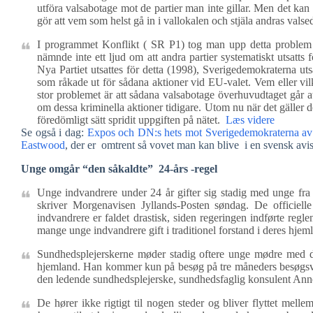
utföra valsabotage mot de partier man inte gillar. Men det kan 
gör att vem som helst gå in i vallokalen och stjäla andras valsed
I programmet Konflikt ( SR P1) tog man upp detta problem i
nämnde inte ett ljud om att andra partier systematiskt utsatts
Nya Partiet utsattes för detta (1998), Sverigedemokraterna utsä
som råkade ut för sådana aktioner vid EU-valet. Vem eller vil
stor problemet är att sådana valsabotage överhuvudtaget går at
om dessa kriminella aktioner tidigare. Utom nu när det gäller det
föredömligt sätt spridit uppgiften på nätet.
Læs videre
Se også i dag:
Expos och DN:s hets mot Sverigedemokraterna av
Eastwood
, der er omtrent så vovet man kan blive i en svensk avis
Unge omgår “den såkaldte” 24-års -regel
Unge indvandrere under 24 år gifter sig stadig med unge fra 
skriver Morgenavisen Jyllands-Posten søndag. De officielle s
indvandrere er faldet drastisk, siden regeringen indførte reg
mange unge indvandrere gift i traditionel forstand i deres hjeml
Sundhedsplejerskerne møder stadig oftere unge mødre med de
hjemland. Han kommer kun på besøg på tre måneders besøgsvisu
den ledende sundhedsplejerske, sundhedsfaglig konsulent Anne
De hører ikke rigtigt til nogen steder og bliver flyttet me