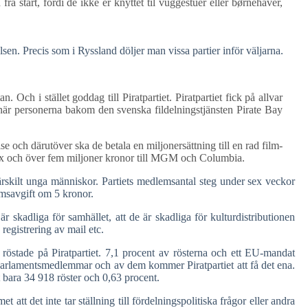
 start, fordi de ikke er knyttet til vuggestuer eller børnehaver,
en. Precis som i Ryssland döljer man vissa partier inför väljarna.
 Och i stället goddag till Piratpartiet. Piratpartiet fick på allvar
r, när personerna bakom den svenska fildelningstjänsten Pirate Bay
se och därutöver ska de betala en miljonersättning till en rad film-
Fox och över fem miljoner kronor till MGM och Columbia.
särskilt unga människor. Partiets medlemsantal steg under sex veckor
msavgift om 5 kronor.
 skadliga för samhället, att de är skadliga för kulturdistributionen
registrering av mail etc.
 röstade på Piratpartiet. 7,1 procent av rösterna och ett EU-mandat
å parlamentsmedlemmar och av dem kommer Piratpartiet att få det ena.
t bara 34 918 röster och 0,63 procent.
et att det inte tar ställning till fördelningspolitiska frågor eller andra