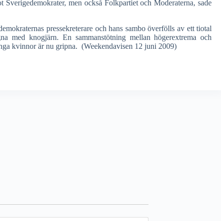
ot Sverigedemokrater, men också Folkpartiet och Moderaterna, sade
emokraternas pressekreterare och hans sambo överfölls av ett tiotal
agna med knogjärn. En sammanstötning mellan högerextrema och
unga kvinnor är nu gripna. (Weekendavisen 12 juni 2009)