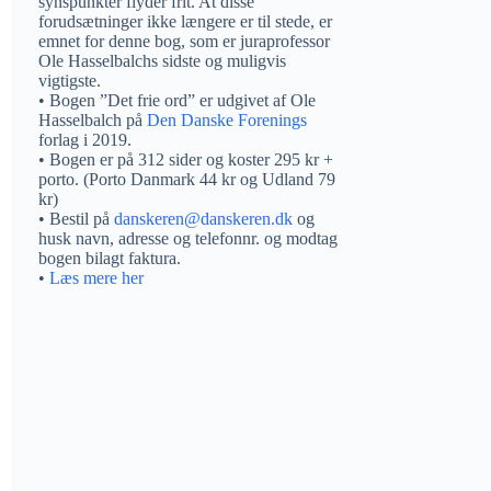
synspunkter flyder frit. At disse
forudsætninger ikke længere er til stede, er
emnet for denne bog, som er juraprofessor
Ole Hasselbalchs sidste og muligvis
vigtigste.
• Bogen ”Det frie ord” er udgivet af Ole
Hasselbalch på
Den Danske Forenings
forlag i 2019.
• Bogen er på 312 sider og koster 295 kr +
porto. (Porto Danmark 44 kr og Udland 79
kr)
• Bestil på
danskeren@danskeren.dk
og
husk navn, adresse og telefonnr. og modtag
bogen bilagt faktura.
•
Læs mere her