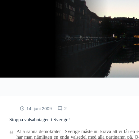
Fortsæt
til
indhold
14. juni 2009
2
Stoppa valsabotagen i Sverige!
Alla sanna demokrater i Sverige måste nu kräva att vi får en en
har man nämligen en enda valsedel med alla partinamn på. Oc