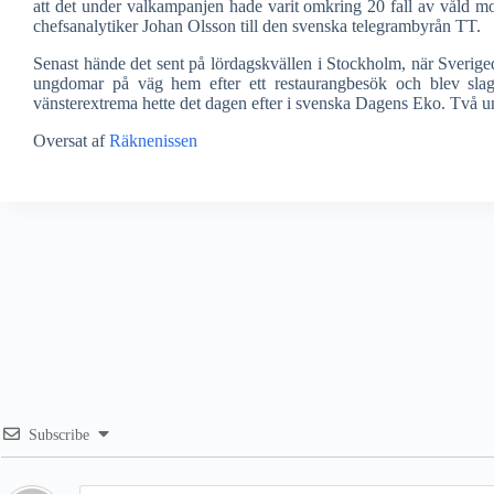
att det under valkampanjen hade varit omkring 20 fall av våld m
chefsanalytiker Johan Olsson till den svenska telegrambyrån TT.
Senast hände det sent på lördagskvällen i Stockholm, när Sveriged
ungdomar på väg hem efter ett restaurangbesök och blev sl
vänsterextrema hette det dagen efter i svenska Dagens Eko. Två 
Oversat af
Räknenissen
Subscribe