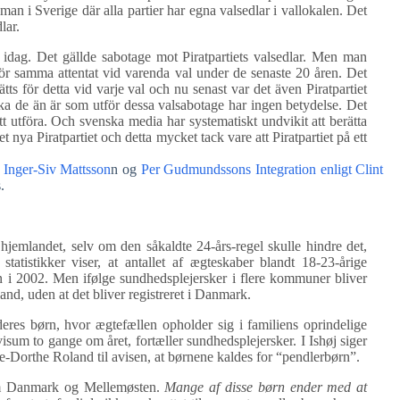
man i Sverige där alla partier har egna valsedlar i vallokalen. Det
lar.
dag. Det gällde sabotage mot Piratpartiets valsedlar. Men man
 för samma attentat vid varenda val under de senaste 20 åren. Det
tts för detta vid varje val och nu senast var det även Piratpartiet
ka de än är som utför dessa valsabotage har ingen betydelse. Det
t utföra. Och svenska media har systematiskt undvikit att berätta
 nya Piratpartiet och detta mycket tack vare att Piratpartiet på ett
 Inger-Siv Mattsson
n og
Per Gudmundssons Integration enligt Clint
.
hjemlandet, selv om den såkaldte 24-års-regel skulle hindre det,
tatistikker viser, at antallet af ægteskaber blandt 18-23-årige
len i 2002. Men ifølge sundhedsplejersker i flere kommuner bliver
and, uden at det bliver registreret i Danmark.
res børn, hvor ægtefællen opholder sig i familiens oprindelige
m to gange om året, fortæller sundhedsplejersker. I Ishøj siger
-Dorthe Roland til avisen, at børnene kaldes for “pendlerbørn”.
llem Danmark og Mellemøsten.
Mange af disse børn ender med at