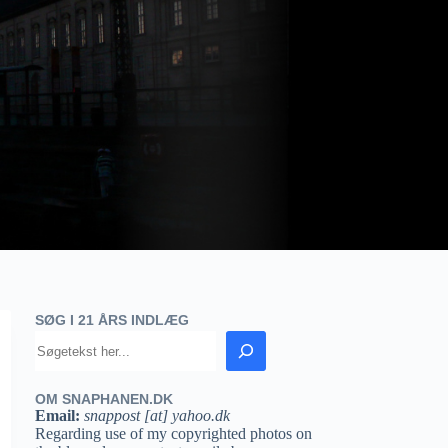
SØG I 21 ÅRS INDLÆG
OM SNAPHANEN.DK
Email:
snappost [at] yahoo.dk
Regarding use of my copyrighted photos on