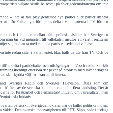
ratpartiets väljare skulle ha röstat på Sverigedemokraterna om inte
ande – inte är fair play gentemot nya partier eller partier utanför
 utanför Folketinget förhindras delta i valdebatterna i TV före ett
temet och i kampen mellan olika politiska åsikter har Sverige ett
m man tar vid ingången till vallokalen medför att valet i realiteten
er sig med att ta med ett enda partis valsedel in i valbåset.
 inte redan sitter i Parlamentet, bl.a. hålls de ute från TV. Och de
tilläts delta i partidebatter och utfrågningar i TV och radio. Särskilt
rämlingsfientligt eftersom det pekar på problem med invandringens
man ska skydda väljarna från att diskutera.
bland Sveriges Radio och Sveriges Television, låtsas som om
erat i hälften av de svenska kommunerna och i flera landsting. Det är
rna för Piratpartiet och Feministiskt Initiativ om valresultatet, men
ministiskt Initiativ.
rfall på särskilt Sverigedemokrater, när de håller politiska möten,
iska våldet. Den svenska motsvarigheten till PET, Säpo, sade i tisdags