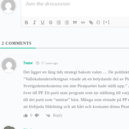
{}
[+]
2
COMMENTS
Sune
17 years ago
Det ligger en lång tids strategi bakom valen … De politisk
“Vallokalundersöknignar visade att en betydande del av Pira
Sverigedemokraterna om inte Piratpartiet hade ställt upp.” 
över till PP. Ett parti utan program som tar ställning till 
till det parti som “smörar” bäst. Många som röstade på PP 
att förbjuda fildelning och att hårt och kostsamt döma Pir
Reply
0