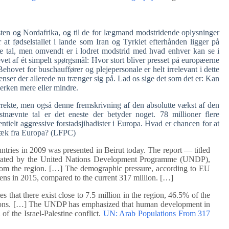
sten og Nordafrika, og til de for lægmand modstridende oplysninger
r at fødselstallet i lande som Iran og Tyrkiet efterhånden ligger på
e tal, men omvendt er i lodret modstrid med hvad enhver kan se i
evet af ét simpelt spørgsmål: Hvor stort bliver presset på europæerne
ovet for buschauffører og plejepersonale er helt irrelevant i dette
denser der allerede nu trænger sig på. Lad os sige det som det er: Kan
erken mere eller mindre.
rrekte, men også denne fremskrivning af den absolutte vækst af den
nævnte tal er det eneste der betyder noget. 78 millioner flere
tielt aggressive forstadsjihadister i Europa. Hvad er chancen for at
e væk fra Europa? (LFPC)
ries in 2009 was presented in Beirut today. The report — titled
created by the United Nations Development Programme (UNDP),
from the region. […] The demographic pressure, according to EU
izens in 2015, compared to the current 317 million. […]
 that there exist close to 7.5 million in the region, 46.5% of the
zations. […] The UNDP has emphasized that human development in
of the Israel-Palestine conflict.
UN: Arab Populations From 317