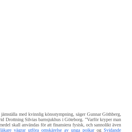
tt jämställa med kvinnlig könsstympning, säger Gunnar Göthberg,
vid Drottning Silvias barnsjukhus i Göteborg. ”Varför kryper man
temedel skall användas för att finansiera fysisk, och sannolikt även
äkare vägrar utföra omskärelse av unga pojkar
og
Svidande