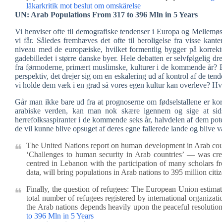
läkarkritik mot beslut om omskärelse
UN: Arab Populations From 317 to 396 Mln in 5 Years
Vi henviser ofte til demografiske tendenser i Europa og Mellemø
vi får. Således fremhæves det ofte til beroligelse fra visse kante
niveau med de europæiske, hvilket formentlig bygger på korrekt
gadebilledet i større danske byer. Hele debatten er selvfølgelig dr
fra førmoderne, primært muslimske, kulturer i de kommende år? Beh
perspektiv, det drejer sig om en eskalering ud af kontrol af de ten
vi holde dem væk i en grad så vores egen kultur kan overleve? Hv
Går man ikke bare ud fra at prognoserne om fødselstallene er ko
arabiske verden, kan man nok skære igennem og sige at sidst
herrefolksaspiranter i de kommende seks år, halvdelen af dem poten
de vil kunne blive opsuget af deres egne fallerede lande og bliv
The United Nations report on human development in Arab count
‘Challenges to human security in Arab countries’ — was 
centred in Lebanon with the participation of many scholars 
data, will bring populations in Arab nations to 395 million cit
Finally, the question of refugees: The European Union estimates
total number of refugees registered by international organi
the Arab nations depends heavily upon the peaceful resolution 
to 396 Mln in 5 Years