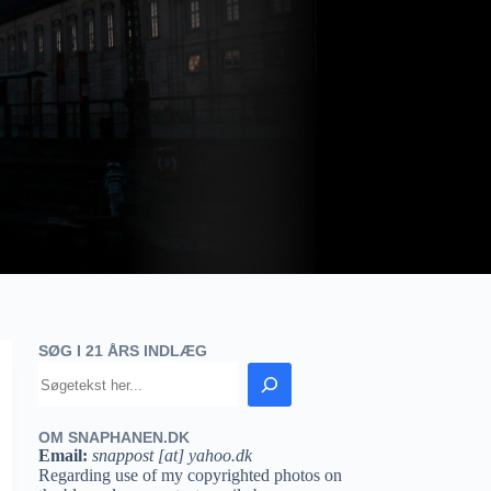
SØG I 21 ÅRS INDLÆG
OM SNAPHANEN.DK
Email:
snappost [at] yahoo.dk
Regarding use of my copyrighted photos on