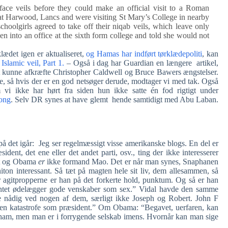
face veils before they could make an official visit to a Roman
at Harwood, Lancs and were visiting St Mary’s College in nearby
oolgirls agreed to take off their niqab veils, which leave only
en into an office at the sixth form college and told she would not
lædet igen er aktualiseret,
og Hamas har indført tørklædepoliti
, kan
Islamic veil, Part 1.
– Også i dag har Guardian en længere artikel,
t kunne afkræfte Christopher Caldwell og Bruce Bawers ængstelser.
de, så hvis der er en god netsøger derude, modtager vi med tak. Også
vi ikke har hørt fra siden hun ikke satte én fod rigtigt under
ong
. Selv DR synes at have glemt hende samtidigt med Abu Laban.
på det igår: Jeg ser regelmæssigt visse amerikanske blogs. En del er
dent, det ene eller det andet parti, osv., ting der ikke interesserer
st og Obama
er
ikke formand Mao. Det er når man synes, Snaphanen
initon interessant. Så tæt på magten hele sit liv, dem allesammen, så
r agitpropperne er han på det forkerte hold, punktum. Og så er han
 Intet ødelægger gode venskaber som sex.” Vidal havde den samme
e nådig ved nogen af dem, særligt ikke Joseph og Robert. John F
n katastrofe som præsident.” Om Obama: “Begavet, uerfaren, kan
d ham, men man er i forrygende selskab imens. Hvornår kan man sige