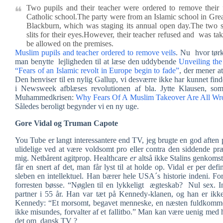
Two pupils and their teacher were ordered to remove their 
Catholic school.The party were from an Islamic school in Gre
Blackburn, which was staging its annual open day.The two sch
slits for their eyes.However, their teacher refused and was tak
be allowed on the premises.
Muslim pupils and teacher ordered to remove veils
. Nu hvor tørk
man benytte lejligheden til at læse den uddybende
Unveiling the 
“Fears of an Islamic revolt in Europe begin to fade”
, der mener a
Den henviser til en nylig Gallup, vi desværre ikke har kunnet fin
i Newsweek afblæses revolutionen af bla. Jytte Klausen, som 
Muhammedkrisen:
Why Fears Of A Muslim Takeover Are All Wr
Således beroligt begynder vi en ny uge.
Gore Vidal og Truman Capote
You Tube er langt interessantere end TV, jeg brugte en god aften 
ulidelige ved at være voldsomt pro eller contra den siddende præsi
mig. Netbårent agitprop. Healthcare
er
altså ikke Stalins genkom
får en snert af det, man får lyst til at holde op. Vidal er per def
sleben en intellektuel. Han bærer hele USA´s historie indeni. Fo
forresten bøsse. “Nøglen til en lykkeligt ægteskab? Nul sex.
partner i 55 år. Han var tæt på Kennedy-klanen, og han er ikk
Kennedy: “Et morsomt, begavet menneske, en næsten fuldkomme
ikke misundes, forvalter af et fallitbo.” Man kan være uenig me
det om dansk TV ?