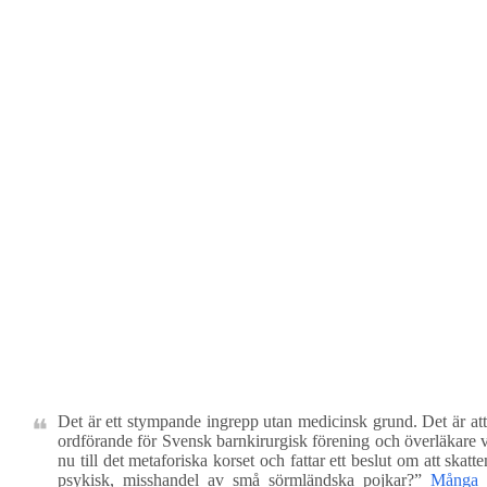
Det är ett stympande ingrepp utan medicinsk grund. Det är a
ordförande för Svensk barnkirurgisk förening och överläkare 
nu till det metaforiska korset och fattar ett beslut om att skat
psykisk, misshandel av små sörmländska pojkar?”
Många l