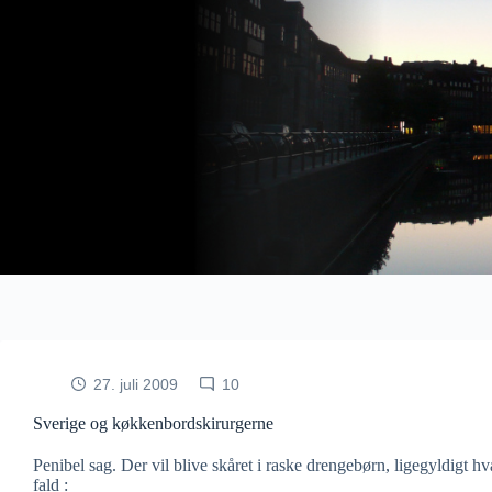
Fortsæt
til
indhold
27. juli 2009
10
Sverige og køkkenbordskirurgerne
Penibel sag. Der vil blive skåret i raske drengebørn, ligegyldigt h
fald :