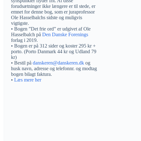
synspunkter flyder frit. At disse
forudsætninger ikke længere er til stede, er
emnet for denne bog, som er juraprofessor
Ole Hasselbalchs sidste og muligvis
vigtigste.
• Bogen ”Det frie ord” er udgivet af Ole
Hasselbalch på
Den Danske Forenings
forlag i 2019.
• Bogen er på 312 sider og koster 295 kr +
porto. (Porto Danmark 44 kr og Udland 79
kr)
• Bestil på
danskeren@danskeren.dk
og
husk navn, adresse og telefonnr. og modtag
bogen bilagt faktura.
•
Læs mere her