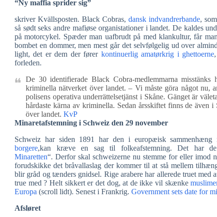
“Ny maffia sprider sig”
skriver Kvällsposten. Black Cobras,
dansk indvandrerbande
, som
så sødt seks andre mafiøse organistationer i landet. De kaldes un
på motorcykel. Spæder man uafbrudt på med klankultur, får man sel
bombet en dommer, men mest går det selvfølgelig ud over almind
light, det er dem der fører
kontinuerlig amatørkrig i ghettoerne
forleden.
De 30 identifierade Black Cobra-medlemmarna misstänks h
kriminella nätverket över landet. – Vi måste göra något nu, 
polisens operativa underrättelsetjänst i Skåne. Gänget är väle
hårdaste kärna av kriminella. Sedan årsskiftet finns de även i 
över landet.
KvP
Minaretafstemning i Schweiz den 29 november
Schweiz har siden 1891 har den i europæisk sammenhæng 
borgere
,kan kræve en sag til folkeafstemning. Det har 
Minaretten
“. Derfor skal schweizerne nu stemme for eller imod ny
forudskikke det bråvallaslag der kommer til at stå mellem tilhænge
blir gråd og tænders gnidsel. Rige arabere har allerede truet me
true med ? Helt sikkert er det dog, at de ikke vil skænke
muslimers
Europa
(scroll lidt). Senest i Frankrig.
Government sets date for mi
Afsløret