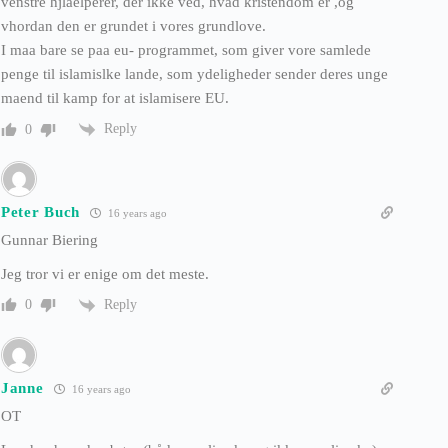
venstre hjlaelperer, der ikke ved, hvad kristendom er ,og
vhordan den er grundet i vores grundlove.
I maa bare se paa eu- programmet, som giver vore samlede
penge til islamislke lande, som ydeligheder sender deres unge
maend til kamp for at islamisere EU.
Reply
0
Peter Buch
16 years ago
Gunnar Biering
Jeg tror vi er enige om det meste.
Reply
0
Janne
16 years ago
OT