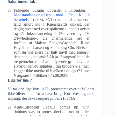
Salontonen, tak !
Følgende udsagn optræder i Kroniken ‘
Modstandsbevægelsen mod Pia K. s
besættelse
‘ (23.8). »Vi er trætte af at se vort
land smurt ind i Kjærsgaards opkast, der
daglig siver ned over spalterne i landets aviser
og får luksuslancering i TV-avisen og TV
2/Nyhederne«. De charmerende ord er
forfattet af Malene Fenger-Grøndahl, Rune
Engelbreth Larsen og Flemming Chr. Nielsen,
som da vist ellers har haft travlt med tonen-i-
debatten, ikke sandt? Ak ja. Spørgsmålet til de
tre penneførere må af indlysende grunde være:
Hvorfor ser du splinten i din broders øje, men
lægger ikke mærke til bjælken i dit eget? Lone
Nørgaard i Politiken | 25.08.2009 |
Lige for lige ?
Vi tar den lige kort:
AEL
protesterer over at Wilders
ikke bliver tiltalt for at have brugt Kurt Westergaards
tegning, der ikke længere
findes
i FITNA.
Arab-European League comes up with
dubious way to protest decision not to indict