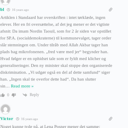
bl
16 years ago
Artiklen i Standaard har overskriften : intet tørklæde, ingen
elever. Her en fri oversættelse, af det jeg mener er det vigtiste
afsnit: Da imam Nordin Taouil, som for 2 år siden var opstillet
for SP.A. (socialdemokraterne) til kommunevalget, tager order
slår stemningen om. Under tilråb med Allah Akbar tager han
plads bag mikrofonenen. „fred være med jer“ begynder han.
Hvad følger er en ophidset tale som er fyldt med klicher og
generaliseringer. Den ny minister skal stoppe den organiserede
diskrimination. „Vi udgør også en del af dette samfund“ siger
han. „Ingen skal tie overfor dette had“. Da han slutter
sin
…
Read more »
Reply
0
Victor
16 years ago
Noget kunne tyde på, at Lena Posner mener det samme: