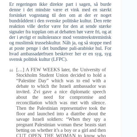
Er regeringen ikke direkte part i sagen, så burde
denne i det mindste være et vink med en stærkt
forsinket vognstang til den om at der er noget
bundråddent i den svenske politiske kultur. Den rette
reaktion ville derfor være for den at sende stærke
signaler fra topplan om at debatten bør være fri, og at
der i øvrigt er nultolerance mod venstreekstremistisk
og muslimsk trusselskultur. Nåh ja, og så stoppe med
at poste penge i det bundløse pali-arabiske hul. For
hvad ambassadørfruen beskriver her er en syg, syg
svensk politisk kultur (LFPC).
[…] A FEW WEEKS later, the University of
Stockholm Student Union decided to hold a
“Palestine Day” which was to end with a
debate to which the Israeli ambassador was
invited. Zvi gave a nice diplomatic speech
about the need for compromise and
reconciliation which was met with silence.
Then the Palestinian representative took the
floor and launched into a diatribe about the
savage Israeli soldiers: “When they spy a
pregnant Palestinian woman these beasts start
betting on whether it’s a boy or a girl and then
CUT OPEN THE WOMAN to know who