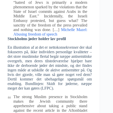
“hatred of Jews is primarily a modern
phenomenon sparked by the violations that the
State of Israel commits against Arabs in the
Middle East.” Incidentally, the Israeli
Embassy protested, but guess what? The
sanctity of the freedom of the press prevailed
and nothing was done. […]
Michelle Mazel:
Abusing freedom of speech
Stockholms jøder holder lav profil
En illustration af at det er nettokonsekvenser der skal
fokuseres på, ikke individers personlige kvaliteter –
det store muslimske flertal begår næppe antisemitiske
overgreb, men deres tilstedeværelse hjælper bare
ikke de derboende jøder det mindste, og der findes
ingen måde at udskille de aktive antisemitter på. Og
hvis der gjorde, ville man så gøre noget ved dem?
Dertil kommer det ubehagelige spørgsmål om
enabling. Bundlinjen: Skidt for jøderne, næppe
meget der kan gøres (LFPC).
The strong Muslim presence in Stockholm
makes the Jewish community there
apprehensive about taking a public stand
against the recent article in the Aftonbladet