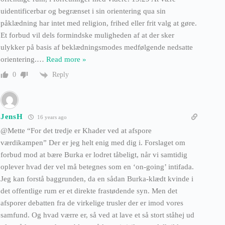
uidentificerbar og begrænset i sin orientering qua sin
påklædning har intet med religion, frihed eller frit valg at gøre.
Et forbud vil dels formindske muligheden af at der sker
ulykker på basis af beklædningsmodes medfølgende nedsatte
orientering.
…
Read more »
Reply
0
JensH
16 years ago
@Mette “For det tredje er Khader ved at afspore
værdikampen” Der er jeg helt enig med dig i. Forslaget om
forbud mod at bære Burka er lodret tåbeligt, når vi samtidig
oplever hvad der vel må betegnes som en ‘on-going’ intifada.
Jeg kan forstå baggrunden, da en sådan Burka-klædt kvinde i
det offentlige rum er et direkte frastødende syn. Men det
afsporer debatten fra de virkelige trusler der er imod vores
samfund. Og hvad værre er, så ved at lave et så stort ståhej ud