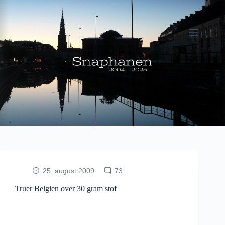
Fortsæt
til
indhold
25. august 2009
73
Truer Belgien over 30 gram stof