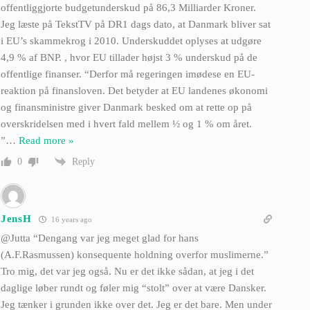
offentliggjorte budgetunderskud på 86,3 Milliarder Kroner.
Jeg læste på TekstTV på DR1 dags dato, at Danmark bliver sat
i EU’s skammekrog i 2010. Underskuddet oplyses at udgøre
4,9 % af BNP. , hvor EU tillader højst 3 % underskud på de
offentlige finanser. “Derfor må regeringen imødese en EU-
reaktion på finansloven. Det betyder at EU landenes økonomi
og finansministre giver Danmark besked om at rette op på
overskridelsen med i hvert fald mellem ½ og 1 % om året.
”
…
Read more »
Reply
0
JensH
16 years ago
@Jutta “Dengang var jeg meget glad for hans
(A.F.Rasmussen) konsequente holdning overfor muslimerne.”
Tro mig, det var jeg også. Nu er det ikke sådan, at jeg i det
daglige løber rundt og føler mig “stolt” over at være Dansker.
Jeg tænker i grunden ikke over det. Jeg er det bare. Men under