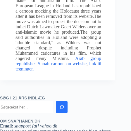
maker of anti-Islamic film. The Arab-
European League in Holland has republished
a cartoon mocking the Holocaust three years
after it has been removed from its website.The
move was aimed to protest the decision not to
indict Dutch Lawmaker Geert Wilders over an
anti-Islamic movie he produced.The group
said authorities in Holland were adopting a
“double standard,” as Wilders was not
charged despite including Prophet
Muhammad caricatures in his film, which
angered many Muslims.
Arab group
republishes Shoah cartoon on website
,
link til
tegningen
SØG I 21 ÅRS INDLÆG
OM SNAPHANEN.DK
Email:
snappost [at] yahoo.dk