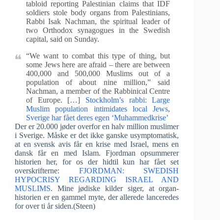
tabloid reporting Palestinian claims that IDF
soldiers stole body organs from Palestinians,
Rabbi Isak Nachman, the spiritual leader of
two Orthodox synagogues in the Swedish
capital, said on Sunday.
“We want to combat this type of thing, but
some Jews here are afraid – there are between
400,000 and 500,000 Muslims out of a
population of about nine million,” said
Nachman, a member of the Rabbinical Centre
of Europe. […]
Stockholm’s rabbi: Large
Muslim population intimidates local Jews
,
Sverige har fået deres egen ‘Muhammedkrise’
Der er 20.000 jøder overfor en halv million muslimer
i Sverige. Måske er det ikke ganske usymptomatisk,
at en svensk avis får en krise med Israel, mens en
dansk får en med Islam. Fjordman opsummerer
historien her, for os der hidtil kun har fået set
overskrifterne:
FJORDMAN: SWEDISH
HYPOCRISY REGARDING ISRAEL AND
MUSLIMS
. Mine jødiske kilder siger, at organ-
historien er en gammel myte, der allerede lanceredes
for over ti år siden.(Steen)