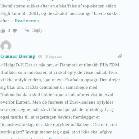
liberalisterne sukket efter en afskaffelse af top-skatten siden
Fogh kom til i 2001, og de såkaldt ‘anstændige’ havde sukket
efter
…
Read more »
Reply
0
Gunnar Biering
16 years ago
> HelgeD-H Der er tale om, at Danmark er tilmeldt EUs ERM
II-aftale, som indebærer, at vi skal opfylde visse måltal. Hvis
vi ikke opfylder dem, kan vi evt. få aftalen opsagt. Den drejer
sig bl.a. om, at EUs centralbank i samarbejde med
Nationalbanken skal holde kronen indenfor et vist interval
overfor Euroen. Men de færreste af Euro-landene opfylder
selv deres egne mål, så vi får næppe påtale foreløbig. Læg
også mærke til, at regeringen bevidst fremlægger et
finanslovsforslag, der ikke opfylder måltallene. Det er da ret
stærkt gjort? Iøvrigt mener jeg også, at vi ikke skal afgive