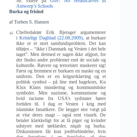
SE videre på
Gov: No Headscarves in
Antwerp’s Schools
Burka og frisind
af Torben S. Hansen
Chefredaktør Erik Bjerager argumenterer
i
Kristeligt Dagblad (22.08.2009),
at burkaer
ikke er et stort samfundsproblem. Det kan
tilføjes – “ikke i Danmark og Vesten i det hele
taget”. Men dermed er sagen ikke afgjort, for
der findes andre problemer end de sociale og
kulturelle. Røvere og terrorister maskerer sig!
Først og fremmest er burkaen en maske og en
uniform. Den er en krigserklæring og et
politisk symbol – på line med hagekors, Ku
Klux Klans mundering og kommunistiske
symboler. Men nazisme, kommunisme og
hvid racisme fra USA’s sydstater hører
fortiden til. I dag er Vesten i krig med
islamiske fanatikere. De lægger stor vægt på
at vise deres magt – også rent visuelt. De
betaler klækkeligt for at få piger og kvinder
udstyret med tørklæder, niqab og burka.
Diskussionen får kun jordforbindelse, hvis
den forankres i en forståelse af den