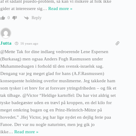
af et sådant psuedo-problem, så kan vi risikere at folk ikke
gider at interessere sig
…
Read more »
Reply
0
Jutta
16 years ago
@Mette Tak for dine indlaeg vedroerende Lene Espersen
(Burkasag) men ogsaa Anders Fogh Rasmussen under
Muhammedsagen i forhold til den svensk-israelsk sag.
Dengang var jeg meget glad for hans (A.F.Rasmussen)
konsequente holdning overfor muslimerne. Jeg takkede ham
som tysker i et brev for at forsvare ytringsfriheden – og fik et
tak tilbage. @Victor “Heldige kartoffel: Du har vist aldrig set
tyske badegæster uden en trævl på kroppen, en del kilo for
meget omkring bugen og en Prinz-Heinrich-Mütze på
hovedet.” .Hej Victor, jeg har lige nydet en dejlig ferie paa
Fanoe. Der var nu nogle naturister, men jeg gik jo
ikke
…
Read more »