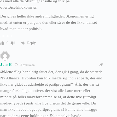
os med alle de offentligt ansatte og folk på
overførselsindkomster.
Der gives heller ikke andre muligheder, økonomien er lig
med, at enten er pengene der, eller så er de der ikke, uanset
hvad man mener politisk.
………
Reply
0
JensH
16 years ago
@Mette “Jeg har aldrig fattet det, der gik i gang, da de startede
Ny Alliance. Hvordan kan folk melde sig ind i et parti, der end
ikke har gidet at udarbejde et partiprogram?” Årh, der var så
mange forskellige motiver, der vist alle kørte mere eller
mindre på folks mavefornemmelse af, at dette nye (utroligt
medie-hypede) parti ville lige præcis det de gerne ville. Da
man ikke havde noget partiprogram, så kunne allle tillægge
partiet deres egne holdninger. Eskempelvis havde