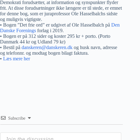
Demokrati forudsætter, at information og synspunkter flyder
frit. At disse forudsætninger ikke længere er til stede, er emnet
for denne bog, som er juraprofessor Ole Hasselbalchs sidste
og muligvis vigtigste.
• Bogen ”Det frie ord” er udgivet af Ole Hasselbalch på
Den
Danske Forenings
forlag i 2019.
• Bogen er på 312 sider og koster 295 kr + porto. (Porto
Danmark 44 kr og Udland 79 kr)
• Bestil på
danskeren@danskeren.dk
og husk navn, adresse
og telefonnr. og modtag bogen bilagt faktura.
•
Læs mere her
Subscribe