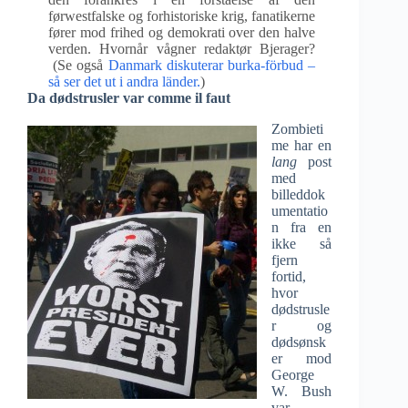
førwestfalske og forhistoriske krig, fanatikerne
fører mod frihed og demokrati over den halve
verden. Hvornår vågner redaktør Bjerager?
(Se også
Danmark diskuterar burka-förbud –
så ser det ut i andra länder.
)
Da dødstrusler var comme il faut
Zombieti
me har en
lang
post
med
billeddok
umentatio
n fra en
ikke så
fjern
fortid,
hvor
dødstrusle
r og
dødsønsk
er mod
George
W. Bush
var