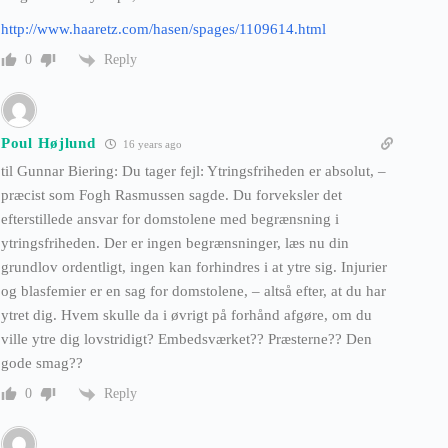
http://www.haaretz.com/hasen/spages/1109614.html
Reply
0
Poul Højlund
16 years ago
til Gunnar Biering: Du tager fejl: Ytringsfriheden er absolut, –
præcist som Fogh Rasmussen sagde. Du forveksler det
efterstillede ansvar for domstolene med begrænsning i
ytringsfriheden. Der er ingen begrænsninger, læs nu din
grundlov ordentligt, ingen kan forhindres i at ytre sig. Injurier
og blasfemier er en sag for domstolene, – altså efter, at du har
ytret dig. Hvem skulle da i øvrigt på forhånd afgøre, om du
ville ytre dig lovstridigt? Embedsværket?? Præsterne?? Den
gode smag??
Reply
0