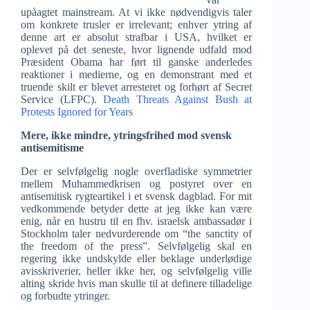
upåagtet mainstream. At vi ikke nødvendigvis taler
om konkrete trusler er irrelevant; enhver ytring af
denne art er absolut strafbar i USA, hvilket er
oplevet på det seneste, hvor lignende udfald mod
Præsident Obama har ført til ganske anderledes
reaktioner i medierne, og en demonstrant med et
truende skilt er blevet arresteret og forhørt af Secret
Service (LFPC).
Death Threats Against Bush at
Protests Ignored for Years
Mere, ikke mindre, ytringsfrihed mod svensk
antisemitisme
Der er selvfølgelig nogle overfladiske symmetrier
mellem Muhammedkrisen og postyret over en
antisemitisk rygteartikel i et svensk dagblad. For mit
vedkommende betyder dette at jeg ikke kan være
enig, når en hustru til en fhv. israelsk ambassadør i
Stockholm taler nedvurderende om “the sanctity of
the freedom of the press”. Selvfølgelig skal en
regering ikke undskylde eller beklage underlødige
avisskriverier, heller ikke her, og selvfølgelig ville
alting skride hvis man skulle til at definere tilladelige
og forbudte ytringer.