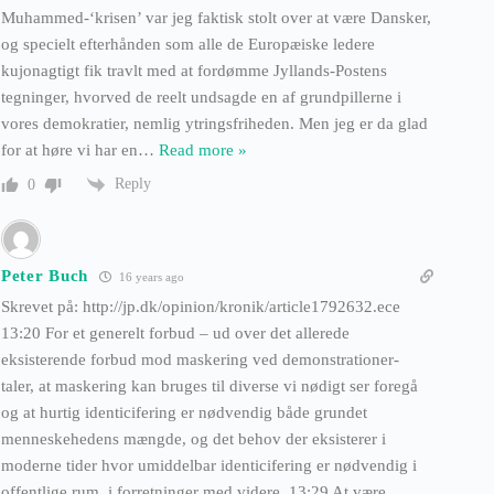
Muhammed-‘krisen’ var jeg faktisk stolt over at være Dansker,
og specielt efterhånden som alle de Europæiske ledere
kujonagtigt fik travlt med at fordømme Jyllands-Postens
tegninger, hvorved de reelt undsagde en af grundpillerne i
vores demokratier, nemlig ytringsfriheden. Men jeg er da glad
for at høre vi har en
…
Read more »
Reply
0
Peter Buch
16 years ago
Skrevet på: http://jp.dk/opinion/kronik/article1792632.ece
13:20 For et generelt forbud – ud over det allerede
eksisterende forbud mod maskering ved demonstrationer-
taler, at maskering kan bruges til diverse vi nødigt ser foregå
og at hurtig identicifering er nødvendig både grundet
menneskehedens mængde, og det behov der eksisterer i
moderne tider hvor umiddelbar identicifering er nødvendig i
offentlige rum, i forretninger med videre. 13:29 At være