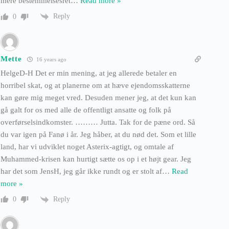
mere bestemmelsesret
…
Read more »
Reply
0
Mette
16 years ago
HelgeD-H Det er min mening, at jeg allerede betaler en
horribel skat, og at planerne om at hæve ejendomsskatterne
kan gøre mig meget vred. Desuden mener jeg, at det kun kan
gå galt for os med alle de offentligt ansatte og folk på
overførselsindkomster. ……… Jutta. Tak for de pæne ord. Så
du var igen på Fanø i år. Jeg håber, at du nød det. Som et lille
land, har vi udviklet noget Asterix-agtigt, og omtale af
Muhammed-krisen kan hurtigt sætte os op i et højt gear. Jeg
har det som JensH, jeg går ikke rundt og er stolt af
…
Read
more »
Reply
0