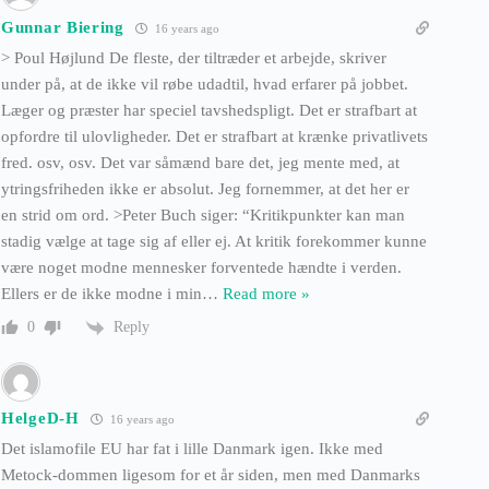
Gunnar Biering
16 years ago
> Poul Højlund De fleste, der tiltræder et arbejde, skriver
under på, at de ikke vil røbe udadtil, hvad erfarer på jobbet.
Læger og præster har speciel tavshedspligt. Det er strafbart at
opfordre til ulovligheder. Det er strafbart at krænke privatlivets
fred. osv, osv. Det var såmænd bare det, jeg mente med, at
ytringsfriheden ikke er absolut. Jeg fornemmer, at det her er
en strid om ord. >Peter Buch siger: “Kritikpunkter kan man
stadig vælge at tage sig af eller ej. At kritik forekommer kunne
være noget modne mennesker forventede hændte i verden.
Ellers er de ikke modne i min
…
Read more »
Reply
0
HelgeD-H
16 years ago
Det islamofile EU har fat i lille Danmark igen. Ikke med
Metock-dommen ligesom for et år siden, men med Danmarks