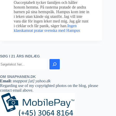
Oacceptabelt tycker familjen och håller
honom hemma. På rasterna pratade de andra
barnen på sina hemspråk. Hampus kom inte in
i leken utan kände sig utanför. Jag vill inte
vara där för ingen leker med mig. Jag går runt
i cirklar och får panik, säger han.
Ingen
klasskamrat pratar svenska med Hampus
SØG I 21 ÅRS INDLÆG
OM SNAPHANEN.DK
Email:
snappost [at] yahoo.dk
Regarding use of my copyrighted photos on the blog, please
contact email above.