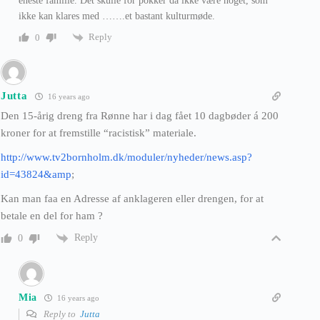
eneste familie. Det skulle for pokker da ikke være noget, som
ikke kan klares med …….et bastant kulturmøde.
Reply
0
Jutta
16 years ago
Den 15-årig dreng fra Rønne har i dag fået 10 dagbøder á 200
kroner for at fremstille “racistisk” materiale.
http://www.tv2bornholm.dk/moduler/nyheder/news.asp?
id=43824&amp
;
Kan man faa en Adresse af anklageren eller drengen, for at
betale en del for ham ?
Reply
0
Mia
16 years ago
Reply to
Jutta