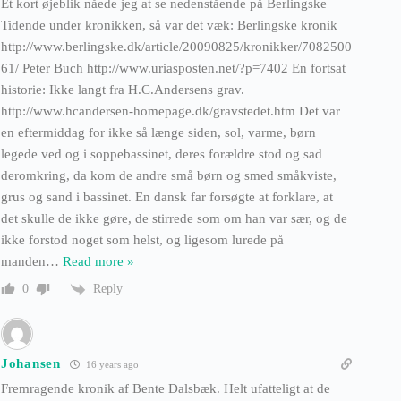
Et kort øjeblik nåede jeg at se nedenstående på Berlingske
Tidende under kronikken, så var det væk: Berlingske kronik
http://www.berlingske.dk/article/20090825/kronikker/7082500
61/ Peter Buch http://www.uriasposten.net/?p=7402 En fortsat
historie: Ikke langt fra H.C.Andersens grav.
http://www.hcandersen-homepage.dk/gravstedet.htm Det var
en eftermiddag for ikke så længe siden, sol, varme, børn
legede ved og i soppebassinet, deres forældre stod og sad
deromkring, da kom de andre små børn og smed småkviste,
grus og sand i bassinet. En dansk far forsøgte at forklare, at
det skulle de ikke gøre, de stirrede som om han var sær, og de
ikke forstod noget som helst, og ligesom lurede på
manden
…
Read more »
Reply
0
Johansen
16 years ago
Fremragende kronik af Bente Dalsbæk. Helt ufatteligt at de