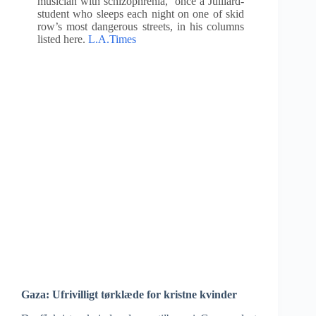
musician with schizophrenia, once a Julliard-
student who sleeps each night on one of skid
row’s most dangerous streets, in his columns
listed here.
L.A.Times
Gaza: Ufrivilligt tørklæde for kristne kvinder