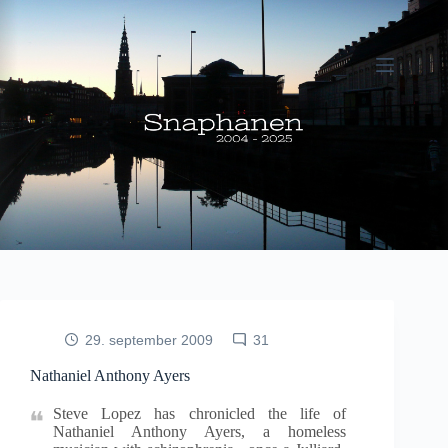
Fortsæt
til
indhold
29. september 2009
31
Nathaniel Anthony Ayers
Steve Lopez has chronicled the life of
Nathaniel Anthony Ayers, a homeless