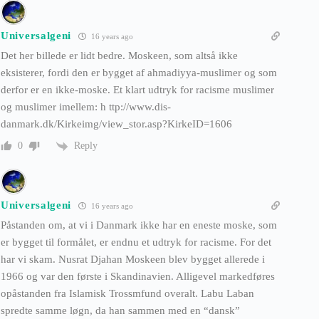
Universalgeni
16 years ago
Det her billede er lidt bedre. Moskeen, som altså ikke
eksisterer, fordi den er bygget af ahmadiyya-muslimer og som
derfor er en ikke-moske. Et klart udtryk for racisme muslimer
og muslimer imellem: h ttp://www.dis-
danmark.dk/Kirkeimg/view_stor.asp?KirkeID=1606
Reply
0
Universalgeni
16 years ago
Påstanden om, at vi i Danmark ikke har en eneste moske, som
er bygget til formålet, er endnu et udtryk for racisme. For det
har vi skam. Nusrat Djahan Moskeen blev bygget allerede i
1966 og var den første i Skandinavien. Alligevel markedføres
opåstanden fra Islamisk Trossmfund overalt. Labu Laban
spredte samme løgn, da han sammen med en “dansk”