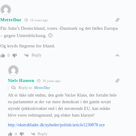
MetteDue
16 years ago
Für Jutta’s Deutschland, vores -Danmark og det fælles Europa
– gegen Unterdrückung. 🙂
Og kryds fingrene for Irland.
Reply
0
Niels Hansen
16 years ago
Reply to
MetteDue
Alt er ikke tabt endnu, den gode Vaclav Klaus, der fortalte hele
eu-parlamentet at der var mere demokrati i det gamle sovjet
styrede tjekkoslovakiet end i det nuværende EU, kan måske
blive vores redningsmand, jeg elsker hans klarsyn!
http://ekstrabladet.dk/nyheder/politik/article1230878.ece
Reply
0