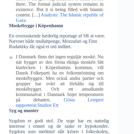
there. The formal judicial system remains in
existence. But it is being filled with Islamic
content. […]
Analysis: The Islamic republic of
Gaza
Moskébygge i Köpenhamn
En overraskende hæderlig reportage af SR at være.
Nævner både mullahpenge, Mozzafari og Finn
Rudaitzky får også et ord indført.
I Danmark finns det ingen reguljär moské. Nu
när bygget av den första riktiga moskén fått
klartecken i Köpenhamns kommun, vill
Dansk Folkeparti ha en folkomröstning om
moskébyggen. Men också andra partier och
grupper har svårt att förhålla sig till
moskébygget. Och ett annalkande
kommunalval i Danmark höjer temperaturen
på debatten.
Gösta Lempert
rapporterar.Studioe Ett
Syg og munter
Sygdom er godt stof. De syge har en naturlig
interesse i emnet og de raske er hypokondre.
Sygdom som medistof slår krisen i folkeskolen,