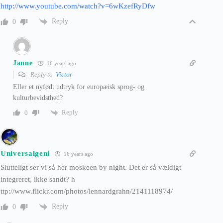
http://www.youtube.com/watch?v=6wKzefRyDfw
Reply
0
Janne
16 years ago
Reply to
Victor
Eller et nyfødt udtryk for europæisk sprog- og
kulturbevidsthed?
Reply
0
Universalgeni
16 years ago
Slutteligt ser vi så her moskeen by night. Det er så vældigt
integreret, ikke sandt? h
ttp://www.flickr.com/photos/lennardgrahn/2141118974/
Reply
0