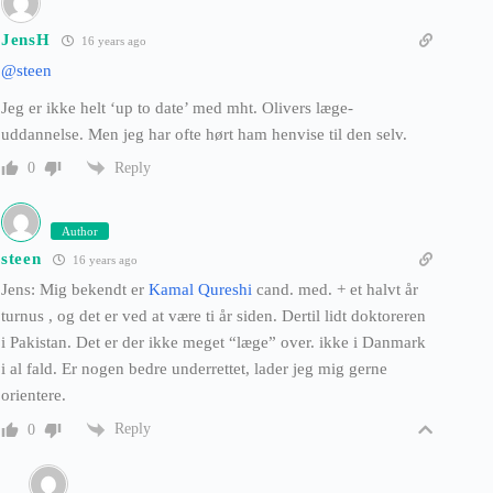
JensH
16 years ago
@steen
Jeg er ikke helt ‘up to date’ med mht. Olivers læge-
uddannelse. Men jeg har ofte hørt ham henvise til den selv.
Reply
0
Author
steen
16 years ago
Jens: Mig bekendt er
Kamal Qureshi
cand. med. + et halvt år
turnus , og det er ved at være ti år siden. Dertil lidt doktoreren
i Pakistan. Det er der ikke meget “læge” over. ikke i Danmark
i al fald. Er nogen bedre underrettet, lader jeg mig gerne
orientere.
Reply
0