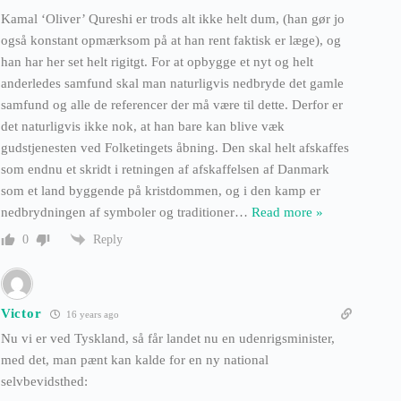
Kamal ‘Oliver’ Qureshi er trods alt ikke helt dum, (han gør jo
også konstant opmærksom på at han rent faktisk er læge), og
han har her set helt rigitgt. For at opbygge et nyt og helt
anderledes samfund skal man naturligvis nedbryde det gamle
samfund og alle de referencer der må være til dette. Derfor er
det naturligvis ikke nok, at han bare kan blive væk
gudstjenesten ved Folketingets åbning. Den skal helt afskaffes
som endnu et skridt i retningen af afskaffelsen af Danmark
som et land byggende på kristdommen, og i den kamp er
nedbrydningen af symboler og traditioner
…
Read more »
Reply
0
Victor
16 years ago
Nu vi er ved Tyskland, så får landet nu en udenrigsminister,
med det, man pænt kan kalde for en ny national
selvbevidsthed: