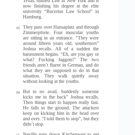
Texas, studied Law in New York and is
now finishing his degree at the elite
university “Bucerius Law School” in
Hamburg.
They pass over Hansaplatz and through
Zimmerpforte. Four muscular youths
are sitting in an entrance. “They were
around fifteen years old, southerners”
Joshua recalls. All of a sudden the
harassment begins. “Eh, are you gay or
what? Fucking faggots!” The two
friends aren´t fluent in German, and do
what they are supposed to do in that
situation. They walk quietly away
without looking at the youths.
But to no avail. Suddenly someone
kicks me in the back” Joshua recalls.
Then things start to happen really fast.
He falls to the ground. The attackers
keep on kicking him in the head over
and over. “I told them to stop”, but they
didn´t stop.
Neville runs down Kirchenweg to get