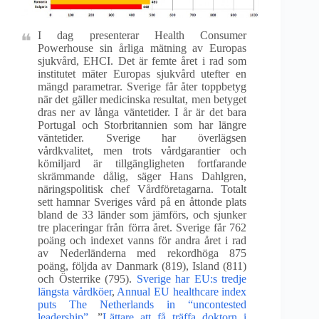
I dag presenterar Health Consumer
Powerhouse sin årliga mätning av Europas
sjukvård, EHCI. Det är femte året i rad som
institutet mäter Europas sjukvård utefter en
mängd parametrar. Sverige får åter toppbetyg
när det gäller medicinska resultat, men betyget
dras ner av långa väntetider. I år är det bara
Portugal och Storbritannien som har längre
väntetider. Sverige har överlägsen
vårdkvalitet, men trots vårdgarantier och
kömiljard är tillgängligheten fortfarande
skrämmande dålig, säger Hans Dahlgren,
näringspolitisk chef Vårdföretagarna. Totalt
sett hamnar Sveriges vård på en åttonde plats
bland de 33 länder som jämförs, och sjunker
tre placeringar från förra året. Sverige får 762
poäng och indexet vanns för andra året i rad
av Nederländerna med rekordhöga 875
poäng, följda av Danmark (819), Island (811)
och Österrike (795).
Sverige har EU:s tredje
längsta vårdköer
,
Annual EU healthcare index
puts The Netherlands in “uncontested
leadership”
. ”
Lättare att få träffa doktorn i