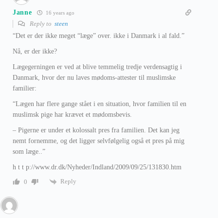
Janne
16 years ago
Reply to
steen
“Det er der ikke meget “læge” over. ikke i Danmark i al fald.”
Nå, er der ikke?
Lægegerningen er ved at blive temmelig tredje verdensagtig i
Danmark, hvor der nu laves mødoms-attester til muslimske
familier:
“Lægen har flere gange stået i en situation, hvor familien til en
muslimsk pige har krævet et mødomsbevis.
– Pigerne er under et kolossalt pres fra familien. Det kan jeg
nemt fornemme, og det ligger selvfølgelig også et pres på mig
som læge..”
h t t p://www.dr.dk/Nyheder/Indland/2009/09/25/131830.htm
Reply
0