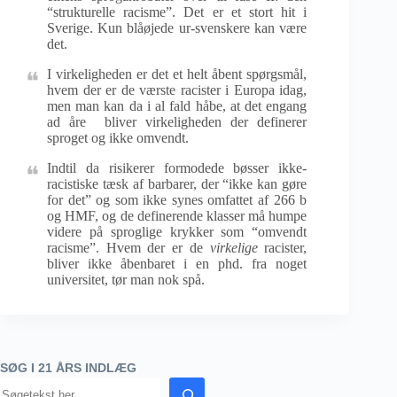
“strukturelle racisme”. Det er et stort hit i
Sverige. Kun blåøjede ur-svenskere kan være
det.
I virkeligheden er det et helt åbent spørgsmål,
hvem der er de værste racister i Europa idag,
men man kan da i al fald håbe, at det engang
ad åre bliver virkeligheden der definerer
sproget og ikke omvendt.
Indtil da risikerer formodede bøsser ikke-
racistiske tæsk af barbarer, der “ikke kan gøre
for det” og som ikke synes omfattet af 266 b
og HMF, og de definerende klasser må humpe
videre på sproglige krykker som “omvendt
racisme”. Hvem der er de
virkelige
racister,
bliver ikke åbenbaret i en phd. fra noget
universitet, tør man nok spå.
SØG I 21 ÅRS INDLÆG