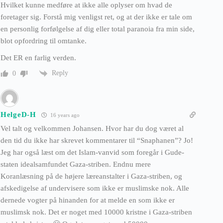
Hvilket kunne medføre at ikke alle oplyser om hvad de
foretager sig. Forstå mig venligst ret, og at der ikke er tale om
en personlig forfølgelse af dig eller total paranoia fra min side,
blot opfordring til omtanke.
Det ER en farlig verden.
Reply
0
HelgeD-H
16 years ago
Vel talt og velkommen Johansen. Hvor har du dog været al
den tid du ikke har skrevet kommentarer til “Snaphanen”? Jo!
Jeg har også læst om det Islam-vanvid som foregår i Gude-
staten idealsamfundet Gaza-striben. Endnu mere
Koranlæsning på de højere læreanstalter i Gaza-striben, og
afskedigelse af undervisere som ikke er muslimske nok. Alle
dernede vogter på hinanden for at melde en som ikke er
muslimsk nok. Det er noget med 10000 kristne i Gaza-striben