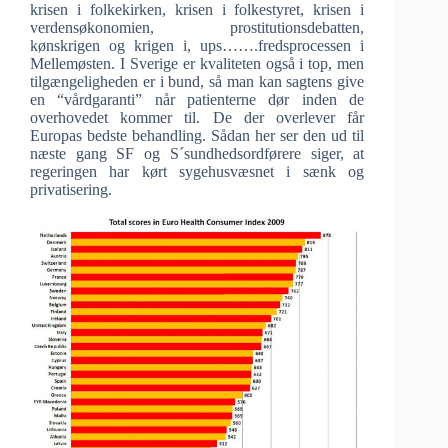
krisen i folkekirken, krisen i folkestyret, krisen i
verdensøkonomien, prostitutionsdebatten,
kønskrigen og krigen i, ups…….fredsprocessen i
Mellemøsten. I Sverige er kvaliteten også i top, men
tilgængeligheden er i bund, så man kan sagtens give
en “vårdgaranti” når patienterne dør inden de
overhovedet kommer til. De der overlever får
Europas bedste behandling. Sådan her ser den ud til
næste gang SF og S´sundhedsordførere siger, at
regeringen har kørt sygehusvæsnet i sænk og
privatisering.