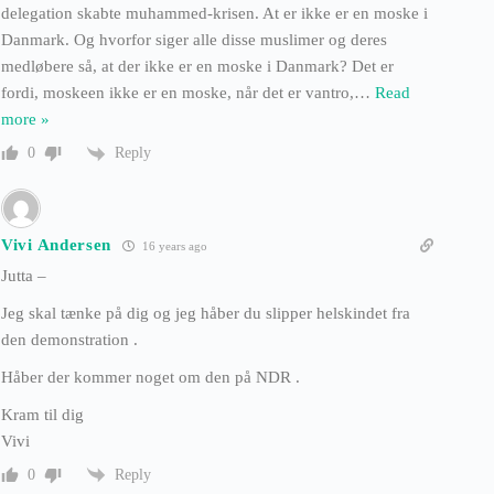
delegation skabte muhammed-krisen. At er ikke er en moske i
Danmark. Og hvorfor siger alle disse muslimer og deres
medløbere så, at der ikke er en moske i Danmark? Det er
fordi, moskeen ikke er en moske, når det er vantro,
…
Read
more »
Reply
0
Vivi Andersen
16 years ago
Jutta –
Jeg skal tænke på dig og jeg håber du slipper helskindet fra
den demonstration .
Håber der kommer noget om den på NDR .
Kram til dig
Vivi
Reply
0