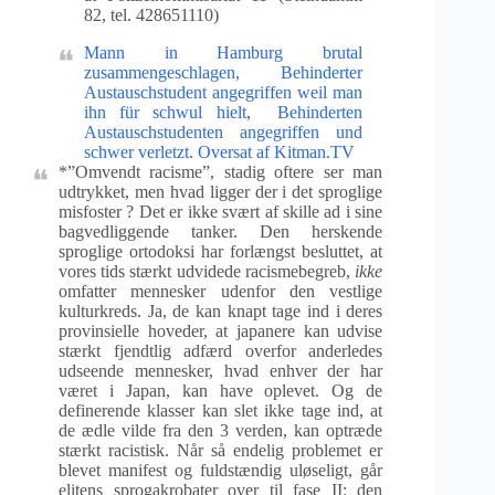
82, tel. 428651110)
Mann in Hamburg brutal
zusammengeschlagen,
Behinderter
Austauschstudent angegriffen weil man
ihn für schwul hielt
,
Behinderten
Austauschstudenten angegriffen und
schwer verletzt
.
Oversat af Kitman.TV
*”Omvendt racisme”, stadig oftere ser man
udtrykket, men hvad ligger der i det sproglige
misfoster ? Det er ikke svært af skille ad i sine
bagvedliggende tanker. Den herskende
sproglige ortodoksi har forlængst besluttet, at
vores tids stærkt udvidede racismebegreb,
ikke
omfatter mennesker udenfor den vestlige
kulturkreds. Ja, de kan knapt tage ind i deres
provinsielle hoveder, at japanere kan udvise
stærkt fjendtlig adfærd overfor anderledes
udseende mennesker, hvad enhver der har
været i Japan, kan have oplevet. Og de
definerende klasser kan slet ikke tage ind, at
de ædle vilde fra den 3 verden, kan optræde
stærkt racistisk. Når så endelig problemet er
blevet manifest og fuldstændig uløseligt, går
elitens sprogakrobater over til fase II: den