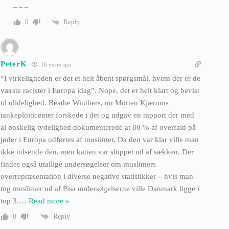
– – –
Reply
0
PeterK
16 years ago
“I virkeligheden er det et helt åbent spørgsmål, hvem der er de
værste racister i Europa idag”. Nope, det er helt klart og bevist
til ulidelighed. Beathe Winthers, nu Morten Kjærums
tankeploiticenter forskede i det og udgav en rapport der med
al ønskelig tydelighed dokumenterede at 80 % af overfald på
jøder i Europa udførtes af muslimer. Da den var klar ville man
ikke udsende den, men katten var sluppet ud af sækken. Der
findes også utallige undersøgelser om muslimers
overrepræsentation i diverse negative statistikker – hvis man
tog muslimer ud af Pisa undersøgelserne ville Danmark ligge i
top 3.
…
Read more »
Reply
0