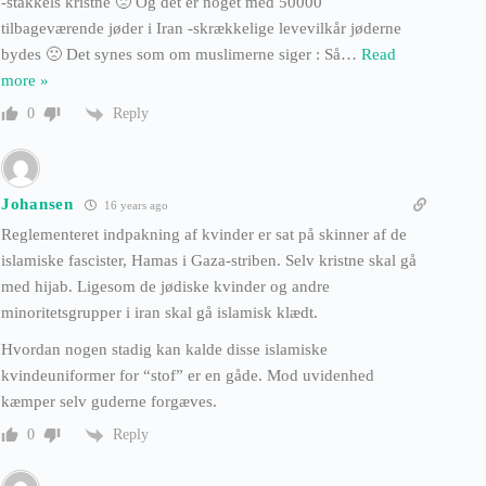
-stakkels kristne 🙁 Og det er noget med 50000
tilbageværende jøder i Iran -skrækkelige levevilkår jøderne
bydes 🙁 Det synes som om muslimerne siger : Så
…
Read
more »
Reply
0
Johansen
16 years ago
Reglementeret indpakning af kvinder er sat på skinner af de
islamiske fascister, Hamas i Gaza-striben. Selv kristne skal gå
med hijab. Ligesom de jødiske kvinder og andre
minoritetsgrupper i iran skal gå islamisk klædt.
Hvordan nogen stadig kan kalde disse islamiske
kvindeuniformer for “stof” er en gåde. Mod uvidenhed
kæmper selv guderne forgæves.
Reply
0