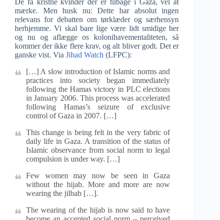
De få kristne kvinder der er tilbage i Gaza, vel at
mærke. Men husk nu: Dette har absolut ingen
relevans for debatten om tørklæder og særhensyn
herhjemme. Vi skal bare lige være lidt smidige her
og nu og aflægge os kolonihavementaliteten, så
kommer der ikke flere krav, og alt bliver godt. Det er
ganske vist. Via
Jihad Watch
(LFPC):
[…] A slow introduction of Islamic norms and
practices into society began immediately
following the Hamas victory in PLC elections
in January 2006. This process was accelerated
following Hamas’s seizure of exclusive
control of Gaza in 2007. […]
This change is being felt in the very fabric of
daily life in Gaza. A transition of the status of
Islamic observance from social norm to legal
compulsion is under way. […]
Few women may now be seen in Gaza
without the hijab. More and more are now
wearing the jilbab […].
The wearing of the hijab is now said to have
become an accepted social norm – perceived