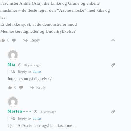
Faschister Antifa (Afa), die Linke og Grüne og enkelte
muslimer – de fleste fejrer den “Aabne moske” med kiks og
tea.
Er det ikke sjovt, at de demonstrerer imod
Menneskerettigheder og Undertrykkelse?
Reply
0
Mia
16 years ago
Reply to
Jutta
Jutta, pas nu på dig selv 🙂
Reply
0
Morten - - -
16 years ago
Reply to
Jutta
Tjo – AFAscisme er også blot fascisme …