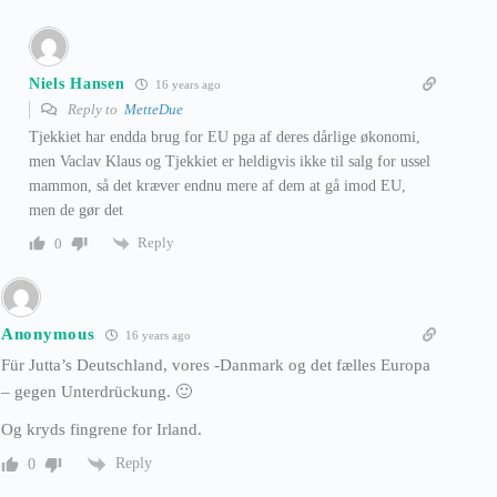
Niels Hansen
16 years ago
Reply to
MetteDue
Tjekkiet har endda brug for EU pga af deres dårlige økonomi,
men Vaclav Klaus og Tjekkiet er heldigvis ikke til salg for ussel
mammon, så det kræver endnu mere af dem at gå imod EU,
men de gør det
Reply
0
Anonymous
16 years ago
Für Jutta’s Deutschland, vores -Danmark og det fælles Europa
– gegen Unterdrückung. 🙂
Og kryds fingrene for Irland.
Reply
0