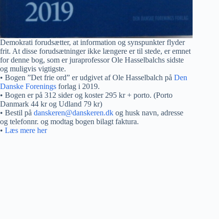
Demokrati forudsætter, at information og synspunkter flyder
frit. At disse forudsætninger ikke længere er til stede, er emnet
for denne bog, som er juraprofessor Ole Hasselbalchs sidste
og muligvis vigtigste.
• Bogen ”Det frie ord” er udgivet af Ole Hasselbalch på
Den
Danske Forenings
forlag i 2019.
• Bogen er på 312 sider og koster 295 kr + porto. (Porto
Danmark 44 kr og Udland 79 kr)
• Bestil på
danskeren@danskeren.dk
og husk navn, adresse
og telefonnr. og modtag bogen bilagt faktura.
•
Læs mere her