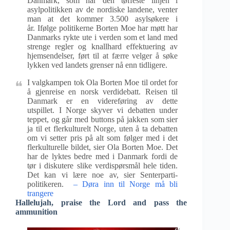
Danmark, som har den tøffeste linjen i
asylpolitikken av de nordiske landene, venter
man at det kommer 3.500 asylsøkere i
år. Ifølge politikerne Borten Moe har møtt har
Danmarks rykte ute i verden som et land med
strenge regler og knallhard effektuering av
hjemsendelser, ført til at færre velger å søke
lykken ved landets grenser nå enn tidligere.
I valgkampen tok Ola Borten Moe til ordet for
å gjenreise en norsk verdidebatt. Reisen til
Danmark er en videreføring av dette
utspillet. I Norge skyver vi debatten under
teppet, og går med buttons på jakken som sier
ja til et flerkulturelt Norge, uten å ta debatten
om vi setter pris på alt som følger med i det
flerkulturelle bildet, sier Ola Borten Moe. Det
har de lyktes bedre med i Danmark fordi de
tør i diskutere slike verdispørsmål hele tiden.
Det kan vi lære noe av, sier Senterparti-
politikeren.
– Døra inn til Norge må bli
trangere
Hallelujah, praise the Lord and pass the
ammunition