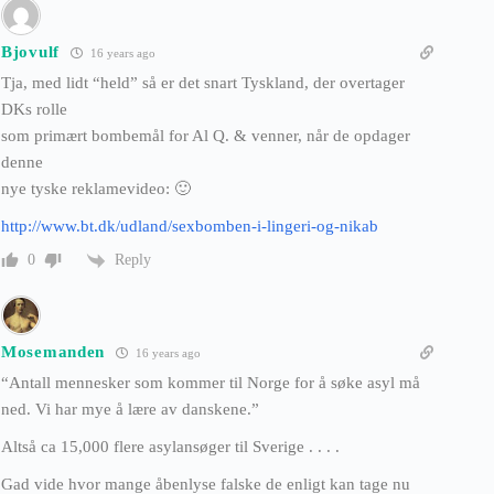
Bjovulf
16 years ago
Tja, med lidt “held” så er det snart Tyskland, der overtager
DKs rolle
som primært bombemål for Al Q. & venner, når de opdager
denne
nye tyske reklamevideo: 🙂
http://www.bt.dk/udland/sexbomben-i-lingeri-og-nikab
Reply
0
Mosemanden
16 years ago
“Antall mennesker som kommer til Norge for å søke asyl må
ned. Vi har mye å lære av danskene.”
Altså ca 15,000 flere asylansøger til Sverige . . . .
Gad vide hvor mange åbenlyse falske de enligt kan tage nu