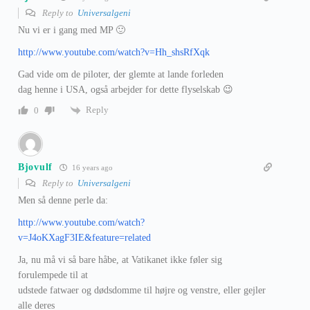
Reply to
Universalgeni
Nu vi er i gang med MP 🙂
http://www.youtube.com/watch?v=Hh_shsRfXqk
Gad vide om de piloter, der glemte at lande forleden
dag henne i USA, også arbejder for dette flyselskab 😉
Reply
0
Bjovulf
16 years ago
Reply to
Universalgeni
Men så denne perle da:
http://www.youtube.com/watch?
v=J4oKXagF3IE&feature=related
Ja, nu må vi så bare håbe, at Vatikanet ikke føler sig
forulempede til at
udstede fatwaer og dødsdomme til højre og venstre, eller gejler
alle deres