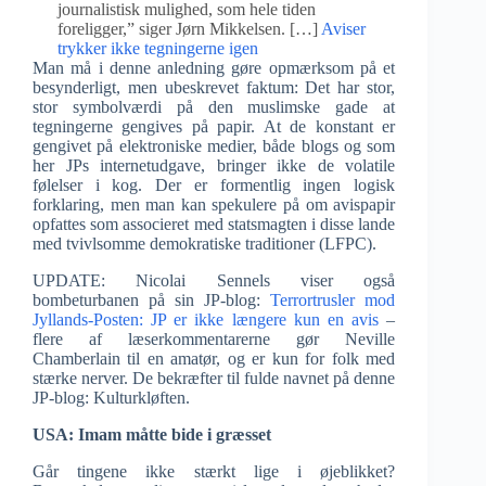
journalistisk mulighed, som hele tiden
foreligger,” siger Jørn Mikkelsen. […]
Aviser
trykker ikke tegningerne igen
Man må i denne anledning gøre opmærksom på et
besynderligt, men ubeskrevet faktum: Det har stor,
stor symbolværdi på den muslimske gade at
tegningerne gengives på papir. At de konstant er
gengivet på elektroniske medier, både blogs og som
her JPs internetudgave, bringer ikke de volatile
følelser i kog. Der er formentlig ingen logisk
forklaring, men man kan spekulere på om avispapir
opfattes som associeret med statsmagten i disse lande
med tvivlsomme demokratiske traditioner (LFPC).
UPDATE: Nicolai Sennels viser også
bombeturbanen på sin JP-blog:
Terrortrusler mod
Jyllands-Posten: JP er ikke længere kun en avis
–
flere af læserkommentarerne gør Neville
Chamberlain til en amatør, og er kun for folk med
stærke nerver. De bekræfter til fulde navnet på denne
JP-blog: Kulturkløften.
USA: Imam måtte bide i græsset
Går tingene ikke stærkt lige i øjeblikket?