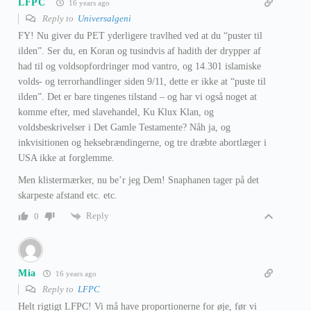
LFPC
16 years ago
Reply to
Universalgeni
FY! Nu giver du PET yderligere travlhed ved at du “puster til
ilden”. Ser du, en Koran og tusindvis af hadith der drypper af
had til og voldsopfordringer mod vantro, og 14.301 islamiske
volds- og terrorhandlinger siden 9/11, dette er ikke at “puste til
ilden”. Det er bare tingenes tilstand – og har vi også noget at
komme efter, med slavehandel, Ku Klux Klan, og
voldsbeskrivelser i Det Gamle Testamente? Nåh ja, og
inkvisitionen og heksebrændingerne, og tre dræbte abortlæger i
USA ikke at forglemme.
Men klistermærker, nu be’r jeg Dem! Snaphanen tager på det
skarpeste afstand etc. etc.
Reply
0
Mia
16 years ago
Reply to
LFPC
Helt rigtigt LFPC! Vi må have proportionerne for øje, før vi