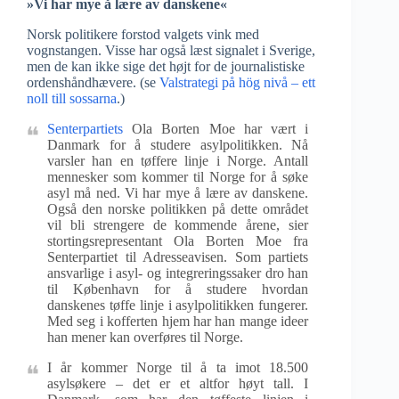
»Vi har mye å lære av danskene«
Norsk politikere forstod valgets vink med
vognstangen. Visse har også læst signalet i Sverige,
men de kan ikke sige det højt for de journalistiske
ordenshåndhævere. (se
Valstrategi på hög nivå – ett
noll till sossarna
.)
Senterpartiets
Ola Borten Moe har vært i
Danmark for å studere asylpolitikken. Nå
varsler han en tøffere linje i Norge. Antall
mennesker som kommer til Norge for å søke
asyl må ned. Vi har mye å lære av danskene.
Også den norske politikken på dette området
vil bli strengere de kommende årene, sier
stortingsrepresentant Ola Borten Moe fra
Senterpartiet til Adresseavisen. Som partiets
ansvarlige i asyl- og integreringssaker dro han
til København for å studere hvordan
danskenes tøffe linje i asylpolitikken fungerer.
Med seg i kofferten hjem har han mange ideer
han mener kan overføres til Norge.
I år kommer Norge til å ta imot 18.500
asylsøkere – det er et altfor høyt tall. I