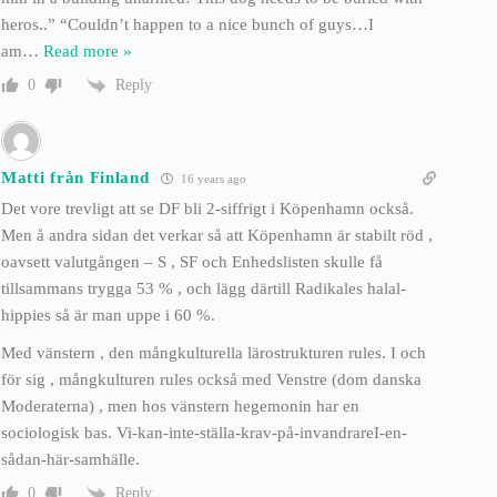
heros..” “Couldn’t happen to a nice bunch of guys…I
am
…
Read more »
Reply
0
Matti från Finland
16 years ago
Det vore trevligt att se DF bli 2-siffrigt i Köpenhamn också.
Men å andra sidan det verkar så att Köpenhamn är stabilt röd ,
oavsett valutgången – S , SF och Enhedslisten skulle få
tillsammans trygga 53 % , och lägg därtill Radikales halal-
hippies så är man uppe i 60 %.
Med vänstern , den mångkulturella lärostrukturen rules. I och
för sig , mångkulturen rules också med Venstre (dom danska
Moderaterna) , men hos vänstern hegemonin har en
sociologisk bas. Vi-kan-inte-ställa-krav-på-invandrareI-en-
sådan-här-samhälle.
Reply
0