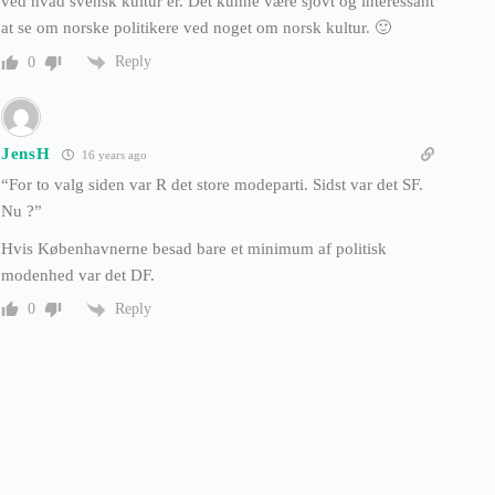
ved hvad svensk kultur er. Det kunne være sjovt og interessant
at se om norske politikere ved noget om norsk kultur. 🙂
Reply
0
JensH
16 years ago
“For to valg siden var R det store modeparti. Sidst var det SF.
Nu ?”
Hvis Københavnerne besad bare et minimum af politisk
modenhed var det DF.
Reply
0