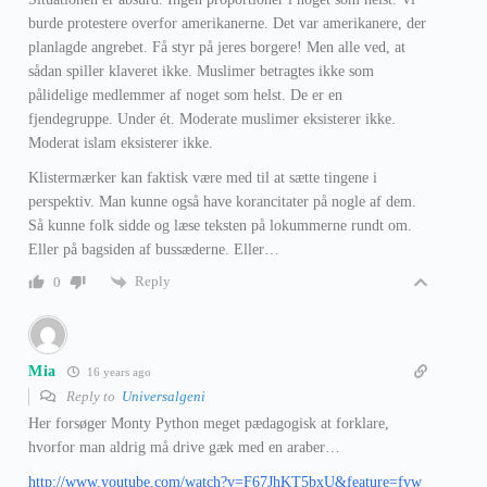
burde protestere overfor amerikanerne. Det var amerikanere, der
planlagde angrebet. Få styr på jeres borgere! Men alle ved, at
sådan spiller klaveret ikke. Muslimer betragtes ikke som
pålidelige medlemmer af noget som helst. De er en
fjendegruppe. Under ét. Moderate muslimer eksisterer ikke.
Moderat islam eksisterer ikke.
Klistermærker kan faktisk være med til at sætte tingene i
perspektiv. Man kunne også have korancitater på nogle af dem.
Så kunne folk sidde og læse teksten på lokummerne rundt om.
Eller på bagsiden af bussæderne. Eller…
Reply
0
Mia
16 years ago
Reply to
Universalgeni
Her forsøger Monty Python meget pædagogisk at forklare,
hvorfor man aldrig må drive gæk med en araber…
http://www.youtube.com/watch?v=F67JhKT5bxU&feature=fvw