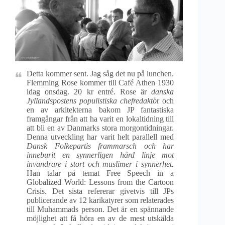
Detta kommer sent. Jag såg det nu på lunchen.
Flemming Rose kommer till Café Athen 1930
idag onsdag. 20 kr entré. Rose är
danska
Jyllandspostens populistiska chefredaktö
r och
en av arkitekterna bakom JP fantastiska
framgångar från att ha varit en lokaltidning till
att bli en av Danmarks stora morgontidningar.
Denna utveckling har varit helt parallell med
Dansk Folkepartis frammarsch och har
inneburit en synnerligen hård linje mot
invandrare i stort och muslimer i synnerhet.
Han talar på temat Free Speech in a
Globalized World: Lessons from the Cartoon
Crisis. Det sista refererar givetvis till JPs
publicerande av 12 karikatyrer som relaterades
till Muhammads person. Det är en spännande
möjlighet att få höra en av de mest utskälda