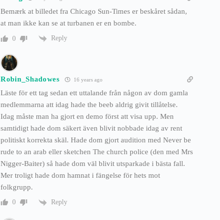
Bemærk at billedet fra Chicago Sun-Times er beskåret sådan,
at man ikke kan se at turbanen er en bombe.
Reply
0
Robin_Shadowes
16 years ago
Läste för ett tag sedan ett uttalande från någon av dom gamla
medlemmarna att idag hade the beeb aldrig givit tillåtelse.
Idag måste man ha gjort en demo först att visa upp. Men
samtidigt hade dom säkert även blivit nobbade idag av rent
politiskt korrekta skäl. Hade dom gjort audition med Never be
rude to an arab eller sketchen The church police (den med Mrs
Nigger-Baiter) så hade dom väl blivit utsparkade i bästa fall.
Mer troligt hade dom hamnat i fängelse för hets mot
folkgrupp.
Reply
0