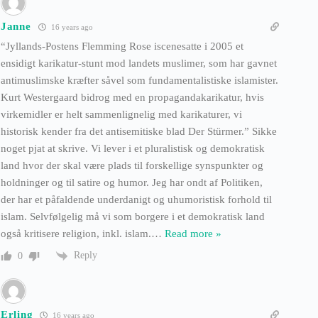
Janne
16 years ago
“Jyllands-Postens Flemming Rose iscenesatte i 2005 et
ensidigt karikatur-stunt mod landets muslimer, som har gavnet
antimuslimske kræfter såvel som fundamentalistiske islamister.
Kurt Westergaard bidrog med en propagandakarikatur, hvis
virkemidler er helt sammenlignelig med karikaturer, vi
historisk kender fra det antisemitiske blad Der Stürmer.” Sikke
noget pjat at skrive. Vi lever i et pluralistisk og demokratisk
land hvor der skal være plads til forskellige synspunkter og
holdninger og til satire og humor. Jeg har ondt af Politiken,
der har et påfaldende underdanigt og uhumoristisk forhold til
islam. Selvfølgelig må vi som borgere i et demokratisk land
også kritisere religion, inkl. islam.
…
Read more »
Reply
0
Erling
16 years ago