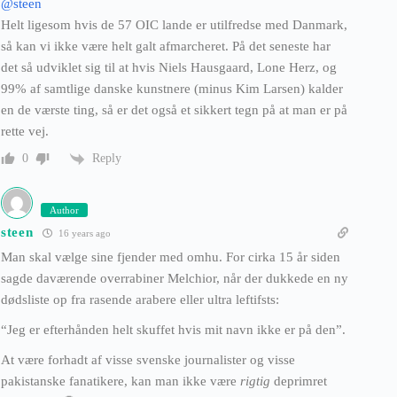
@steen
Helt ligesom hvis de 57 OIC lande er utilfredse med Danmark,
så kan vi ikke være helt galt afmarcheret. På det seneste har
det så udviklet sig til at hvis Niels Hausgaard, Lone Herz, og
99% af samtlige danske kunstnere (minus Kim Larsen) kalder
en de værste ting, så er det også et sikkert tegn på at man er på
rette vej.
Reply
0
Author
steen
16 years ago
Man skal vælge sine fjender med omhu. For cirka 15 år siden
sagde daværende overrabiner Melchior, når der dukkede en ny
dødsliste op fra rasende arabere eller ultra leftifsts:
“Jeg er efterhånden helt skuffet hvis mit navn ikke er på den”.
At være forhadt af visse svenske journalister og visse
pakistanske fanatikere, kan man ikke være
rigtig
deprimret