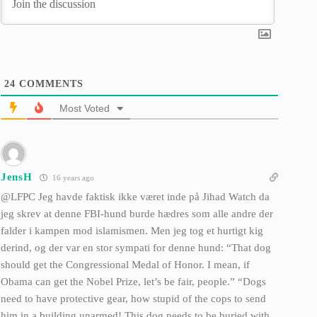
24
COMMENTS
Most Voted
JensH
16 years ago
@LFPC Jeg havde faktisk ikke været inde på Jihad Watch da
jeg skrev at denne FBI-hund burde hædres som alle andre der
falder i kampen mod islamismen. Men jeg tog et hurtigt kig
derind, og der var en stor sympati for denne hund: “That dog
should get the Congressional Medal of Honor. I mean, if
Obama can get the Nobel Prize, let’s be fair, people.” “Dogs
need to have protective gear, how stupid of the cops to send
him in a building unarmed! This dog needs to be buried with