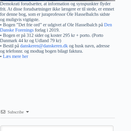
Demokrati forudsætter, at information og synspunkter flyder
frit. At disse forudsætninger ikke længere er til stede, er emnet
for denne bog, som er juraprofessor Ole Hasselbalchs sidste
og muligvis vigtigste.
• Bogen ”Det frie ord” er udgivet af Ole Hasselbalch på
Den
Danske Forenings
forlag i 2019.
• Bogen er på 312 sider og koster 295 kr + porto. (Porto
Danmark 44 kr og Udland 79 kr)
• Bestil på
danskeren@danskeren.dk
og husk navn, adresse
og telefonnr. og modtag bogen bilagt faktura.
•
Læs mere her
Subscribe