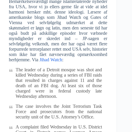
Bemærkelsesværdigt mange islamrelaterede nyheder
fra USA, hvor vi jo ellers gerne får at vide at idel
harmoni hersker mht. denne ideologi. Læsere af
amerikanske blogs som Jihad Watch og Gates of
Vienna ved selvfølgelig udmærket at dette
skønmaleri er løgn og latin, men den seneste tid har
også budt på adskillige episoder hvor væbnede
myndigheder er skredet ind – JP-sagen er
selvfølgelig velkendt, men der har også været flere
forpurrede terrorplaner rettet mod USA selv, historier
som ikke har fået nævneværdig opmærksomhed
herhjemme. Via
Jihad Watch
:
The leader of a Detroit mosque was shot and
killed Wednesday during a series of FBI raids
that resulted in charges against 11 and the
death of an FBI dog. At least six of those
charged were in federal custody late
Wednesday afternoon.
The case involves the Joint Terrorism Task
Force and prosecutors from the national
security unit of the U.S. Attorney’s Office.
A complaint filed Wednesday in U.S. District