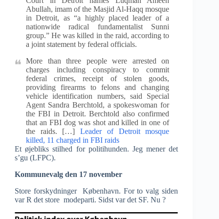
Court in Detroit names Luqman Ameen
Abullah, imam of the Masjid Al-Haqq mosque
in Detroit, as “a highly placed leader of a
nationwide radical fundamentalist Sunni
group.” He was killed in the raid, according to
a joint statement by federal officials.
More than three people were arrested on
charges including conspiracy to commit
federal crimes, receipt of stolen goods,
providing firearms to felons and changing
vehicle identification numbers, said Special
Agent Sandra Berchtold, a spokeswoman for
the FBI in Detroit. Berchtold also confirmed
that an FBI dog was shot and killed in one of
the raids. […]
Leader of Detroit mosque
killed, 11 charged in FBI raids
Et øjebliks stilhed for politihunden. Jeg mener det
s’gu (LFPC).
Kommunevalg den 17 november
Store forskydninger København. For to valg siden
var R det store modeparti. Sidst var det SF. Nu ?