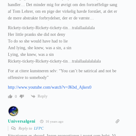
handler… Det minder mig for øvrigt om den fortræffelige sang
af Tom Lehrer, om en pige der virkelig havde forstået, at det er
de mere abstrakte forbrydelser, der er de værste…
Rickety-tickety-Rickety-tickety-tin…tralallaalalala
Her little pranks she did not deny
To do so she would have had to lie
And lying, she knew, was a sin, a sin
Lying, she knew, was a sin
Rickety-tickety-Rickety-tickety-tin…tralallaalalalalala
For at citere kunstneren selv: “You can’t be satirical and not be
offensive to somebody”
http://www.youtube.com/watch?v=JKbd_Ajkex0
Reply
0
Universalgeni
16 years ago
Reply to
LFPC
Situationen er absurd. Ingen proportioner i noget som helst. Vi