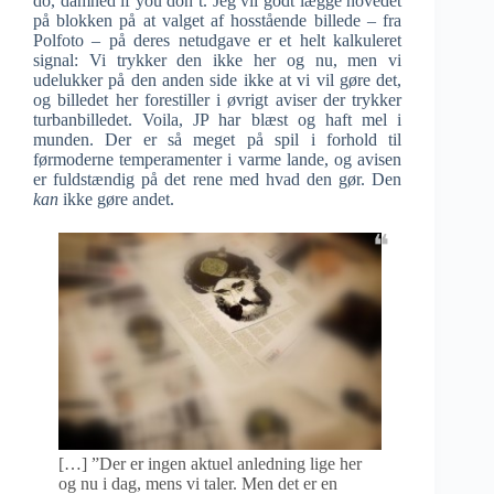
do, damned if you don’t. Jeg vil godt lægge hovedet
på blokken på at valget af hosstående billede – fra
Polfoto – på deres netudgave er et helt kalkuleret
signal: Vi trykker den ikke her og nu, men vi
udelukker på den anden side ikke at vi vil gøre det,
og billedet her forestiller i øvrigt aviser der trykker
turbanbilledet. Voila, JP har blæst og haft mel i
munden. Der er så meget på spil i forhold til
førmoderne temperamenter i varme lande, og avisen
er fuldstændig på det rene med hvad den gør. Den
kan
ikke gøre andet.
[…] ”Der er ingen aktuel anledning lige her
og nu i dag, mens vi taler. Men det er en