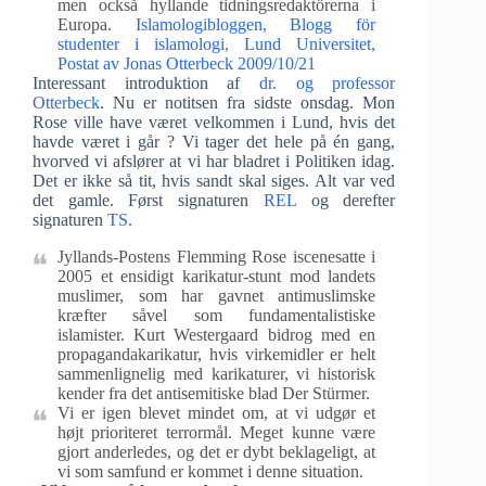
men också hyllande tidningsredaktörerna i
Europa.
Islamologibloggen, Blogg för
studenter i islamologi, Lund Universitet,
Postat av Jonas Otterbeck 2009/10/21
Interessant introduktion af
dr. og professor
Otterbeck
. Nu er notitsen fra sidste onsdag. Mon
Rose ville have været velkommen i Lund, hvis det
havde været i går ? Vi tager det hele på én gang,
hvorved vi afslører at vi har bladret i Politiken idag.
Det er ikke så tit, hvis sandt skal siges. Alt var ved
det gamle. Først signaturen
REL
og derefter
signaturen
TS.
Jyllands-Postens Flemming Rose iscenesatte i
2005 et ensidigt karikatur-stunt mod landets
muslimer, som har gavnet antimuslimske
kræfter såvel som fundamentalistiske
islamister. Kurt Westergaard bidrog med en
propagandakarikatur, hvis virkemidler er helt
sammenlignelig med karikaturer, vi historisk
kender fra det antisemitiske blad Der Stürmer.
Vi er igen blevet mindet om, at vi udgør et
højt prioriteret terrormål. Meget kunne være
gjort anderledes, og det er dybt beklageligt, at
vi som samfund er kommet i denne situation.