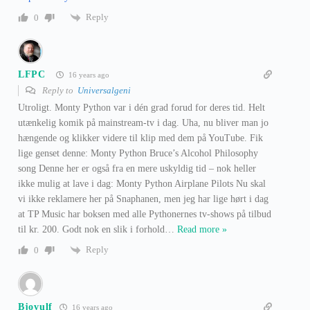
Reply
0
LFPC
16 years ago
Reply to
Universalgeni
Utroligt. Monty Python var i dén grad forud for deres tid. Helt
utænkelig komik på mainstream-tv i dag. Uha, nu bliver man jo
hængende og klikker videre til klip med dem på YouTube. Fik
lige genset denne: Monty Python Bruce’s Alcohol Philosophy
song Denne her er også fra en mere uskyldig tid – nok heller
ikke mulig at lave i dag: Monty Python Airplane Pilots Nu skal
vi ikke reklamere her på Snaphanen, men jeg har lige hørt i dag
at TP Music har boksen med alle Pythonernes tv-shows på tilbud
til kr. 200. Godt nok en slik i forhold
…
Read more »
Reply
0
Bjovulf
16 years ago