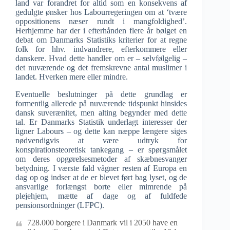
land var forandret for altid som en konsekvens af
gedulgte ønsker hos Labourregeringen om at ‘tvære
oppositionens næser rundt i mangfoldighed’.
Herhjemme har der i efterhånden flere år bølget en
debat om Danmarks Statistiks kriterier for at regne
folk for hhv. indvandrere, efterkommere eller
danskere. Hvad dette handler om er – selvfølgelig –
det nuværende og det fremskrevne antal muslimer i
landet. Hverken mere eller mindre.
Eventuelle beslutninger på dette grundlag er
formentlig allerede på nuværende tidspunkt hinsides
dansk suverænitet, men alting begynder med dette
tal. Er Danmarks Statistik underlagt interesser der
ligner Labours – og dette kan næppe længere siges
nødvendigvis at være udtryk for
konspirationsteoretisk tankegang – er spørgsmålet
om deres opgørelsesmetoder af skæbnesvanger
betydning. I værste fald vågner resten af Europa en
dag op og indser at de er blevet ført bag lyset, og de
ansvarlige forlængst borte eller mimrende på
plejehjem, mætte af dage og af fuldfede
pensionsordninger (LFPC).
728.000 borgere i Danmark vil i 2050 have en