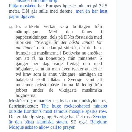
ansöker om böneutrop
Fittja moskéen
har Europas højeste minaret på 32.5
meter. DN går stille med dørene,
men én har læst
papirudgaven
:
Jo, artikeln verkar vara borttagen från
nätupplagan. Med den fanns i
papperstidningen, dels på DN:s förstasida med
rubriken
”Sverige är det bästa landet för
muslimer”
och sedan på sid.6-7, där det bl.a.
framgår att muslimerna i Botkyrka nu ansöker
om att få ha böneutrop från minareten 5
gånger per dag varje fredag och med
högtalare, samt att man även tycker att det är
två krav som är ännu viktigare, nämligen att
halalslakt skall tillåtas i Sverige samt att
muslimer också måste kunna få ledigt från
jobbet under de viktigaste muslimska
högtiderna.
Moskéer og minareter er, hvis man undskylder os,
flertrinsraketter:
The huge rocket-shaped minaret
outside London’s most famous mosque sparks row
.
Det er ikke første gang, Sverige har fået ros :
Sverige
är den bästa islamiska staten.
SE også
Belgium:
Mosque asks to allow call to prayer
.