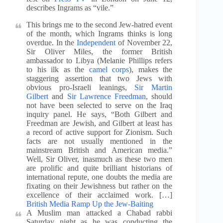
describes Ingrams as “vile.”
This brings me to the second Jew-hatred event
of the month, which Ingrams thinks is long
overdue. In the
Independent
of November 22,
Sir Oliver Miles, the former British
ambassador to Libya (Melanie Phillips refers
to his ilk as the
camel corps
), makes the
staggering assertion that two Jews with
obvious pro-Israeli leanings,
Sir Martin
Gilbert
and
Sir Lawrence Freedman
, should
not have been selected to serve on the Iraq
inquiry panel. He says, “Both Gilbert and
Freedman are Jewish, and Gilbert at least has
a record of active support for Zionism. Such
facts are not usually mentioned in the
mainstream British and American media.”
Well, Sir Oliver, inasmuch as these two men
are prolific and quite brilliant historians of
international repute, one doubts the media are
fixating on their Jewishness but rather on the
excellence of their acclaimed work. […]
British Media Ramp Up the Jew-Baiting
A Muslim man attacked a Chabad rabbi
Saturday night as he was conducting the