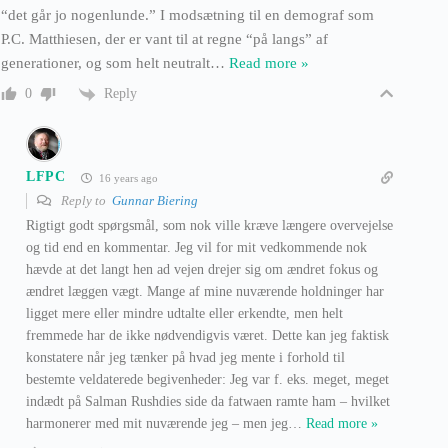
“det går jo nogenlunde.” I modsætning til en demograf som
P.C. Matthiesen, der er vant til at regne “på langs” af
generationer, og som helt neutralt
…
Read more »
Reply
0
LFPC
16 years ago
Reply to
Gunnar Biering
Rigtigt godt spørgsmål, som nok ville kræve længere overvejelse
og tid end en kommentar. Jeg vil for mit vedkommende nok
hævde at det langt hen ad vejen drejer sig om ændret fokus og
ændret læggen vægt. Mange af mine nuværende holdninger har
ligget mere eller mindre udtalte eller erkendte, men helt
fremmede har de ikke nødvendigvis været. Dette kan jeg faktisk
konstatere når jeg tænker på hvad jeg mente i forhold til
bestemte veldaterede begivenheder: Jeg var f. eks. meget, meget
indædt på Salman Rushdies side da fatwaen ramte ham – hvilket
harmonerer med mit nuværende jeg – men jeg
…
Read more »