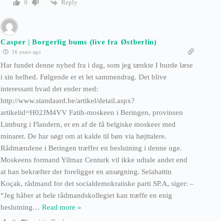
Reply
0
Casper | Borgerlig bums (live fra Østberlin)
16 years ago
Har fundet denne nyhed fra i dag, som jeg tænkte I burde læse
i sin helhed. Følgende er et let sammendrag. Det blive
interessant hvad det ender med:
http://www.standaard.be/artikel/detail.aspx?
artikelid=H02JM4VV Fatih-moskeen i Beringen, provinsen
Limburg i Flandern, er en af de få belgiske moskeer med
minaret. De har søgt om at kalde til bøn via højttalere.
Rådmændene i Beringen træffer en beslutning i denne uge.
Moskeens formand Yilmaz Centurk vil ikke udtale andet end
at han bekræfter der foreligger en ansøgning. Selahattin
Koçak, rådmand for det socialdemokratiske parti SP.A, siger: –
“Jeg håber at hele rådmandskollegiet kan træffe en enig
beslutning
…
Read more »