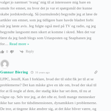
valget jo nærmset ‘tvang’ mig til at interessere mig bare en
smule for emnet, nu hvor det jo var et spørgsmål der kunne
skabe jordskredsvalg. Så (surmulende) begyndte jeg at læse de
artikler om emnet, som jeg tidligere bare havde bladret forbi
når jeg læste avis. Jeg fulgte også med på TV og radio, og jeg
begyndte langsomt men sikert at komme i skred. Men det var
først da jeg fandt blogs som Uriasposten og Snaphanen jeg
for
…
Read more »
Reply
0
Gunnar Biering
16 years ago
LFPC, JensH, Kan I forklare, hvad der til sidst fik jer til at se
problemerne? Det kan måske give en ide om, hvad der skal til
for at få nogle af dem, der stadig ikke har set dem, til nu at
vågne op. Selv tror jeg, at det ofte er, fordi mange mennesker
ikke har sans for tidsdimensionen, dynamikken i problemerne.
De tror, at tingene ikke ændrer sig, at det ikke bliver værre, og