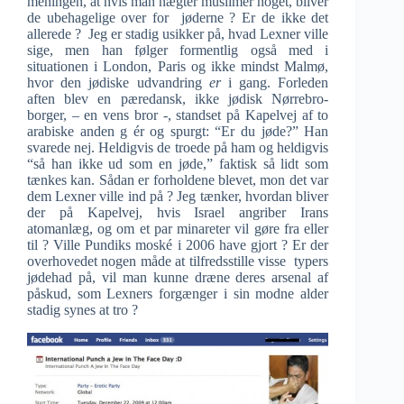
meningen, at hvis man nægter muslimer noget, bliver
de ubehagelige over for jøderne ? Er de ikke det
allerede ? Jeg er stadig usikker på, hvad Lexner ville
sige, men han følger formentlig også med i
situationen i London, Paris og ikke mindst Malmø,
hvor den jødiske udvandring
er
i gang. Forleden
aften blev en pæredansk, ikke jødisk Nørrebro-
borger, – en vens bror -, standset på Kapelvej af to
arabiske anden g ér og spurgt: “Er du jøde?” Han
svarede nej. Heldigvis de troede på ham og heldigvis
“så han ikke ud som en jøde,” faktisk så lidt som
tænkes kan. Sådan er forholdene blevet, mon det var
dem Lexner ville ind på ? Jeg tænker, hvordan bliver
der på Kapelvej, hvis Israel angriber Irans
atomanlæg, og om et par minareter vil gøre fra eller
til ? Ville Pundiks moské i 2006 have gjort ? Er der
overhovedet nogen måde at tilfredsstille visse typers
jødehad på, vil man kunne dræne deres arsenal af
påskud, som Lexners forgænger i sin modne alder
stadig synes at tro ?