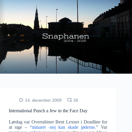
Fortsæt
til
indhold
14. december 2009
26
International Punch a Jew in the Face Day
Lørdag var Overrabiner Bent Lexner i Deadline for
at sige –
“minaret -nej kan skade jøderne
.” Var