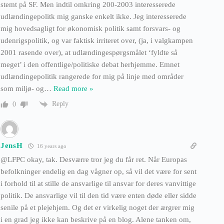
stemt på SF. Men indtil omkring 200-2003 interesserede
udlændingepolitk mig ganske enkelt ikke. Jeg interesserede
mig hovedsagligt for økonomisk politik samt forsvars- og
udenrigspolitik, og var faktisk irriteret over, (ja, i valgkampen
2001 rasende over), at udlændingespørgsmålet ‘fyldte så
meget’ i den offentlige/politiske debat herhjemme. Emnet
udlændingepolitik rangerede for mig på linje med områder
som miljø- og
…
Read more »
Reply
0
JensH
16 years ago
@LFPC okay, tak. Desværre tror jeg du får ret. Når Europas
befolkninger endelig en dag vågner op, så vil det være for sent
i forhold til at stille de ansvarlige til ansvar for deres vanvittige
politik. De ansvarlige vil til den tid være enten døde eller sidde
senile på et plejehjem. Og det er virkelig noget der ærgrer mig
i en grad jeg ikke kan beskrive på en blog. Alene tanken om,