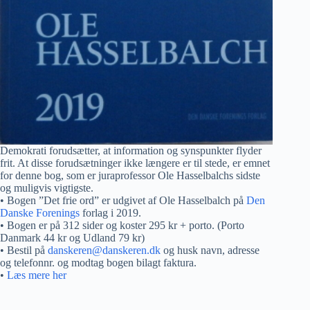
Demokrati forudsætter, at information og synspunkter flyder
frit. At disse forudsætninger ikke længere er til stede, er emnet
for denne bog, som er juraprofessor Ole Hasselbalchs sidste
og muligvis vigtigste.
• Bogen ”Det frie ord” er udgivet af Ole Hasselbalch på
Den
Danske Forenings
forlag i 2019.
• Bogen er på 312 sider og koster 295 kr + porto. (Porto
Danmark 44 kr og Udland 79 kr)
• Bestil på
danskeren@danskeren.dk
og husk navn, adresse
og telefonnr. og modtag bogen bilagt faktura.
•
Læs mere her