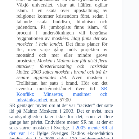
Växjö universitet, visar att hälften ogillar
islam. I en skala över uppskattning av
religioner kommer kristendom först, sedan i
fallande skala buddism, hinduism och
judendom. På jumboplats finns islam. 40
procent i undersökningen vill begränsa
byggnationen av moskéer.
Idag finns det sex
moskéer i hela landet
. Det finns planer för
fler, men varje gång möts projekten av
motstånd och mer eller mindre grova
prostester.
Moskén i Malmö har fått utstå flera
attacker; fönsterkrossning och rasistiskt
klotter. 2003 sattes moskén i brand och två år
senare upprepades det.
Även moskén i
Trollhättan har satts i brand. Hör om det
svenska moskémotståndet över tid.
SR
Konflikt: Minareter, muslimer och
misstänksamhet
, min. 57:00
SR gentager myten om at det var “racister” der satte
ild på Malmø Moskeen i 2003. Det er uvist, men
sandsynligheden taler ikke for det, som vi flere
gange har påvist. Endvidere mener SR nu, at der er
seks større moskéer i Sverige.
I 2005 mente SR at
der var 14
:
Ifølge Sveriges Radios ekoredaktion
fandtes der i år 2005 cirka 120 kældermoskéer i