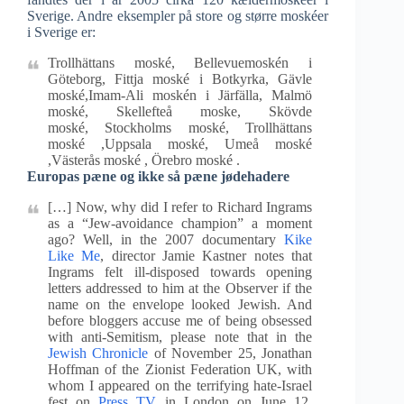
Sverige. Andre eksempler på store og større moskéer
i Sverige er:
Trollhättans moské, Bellevuemoskén i
Göteborg, Fittja moské i Botkyrka, Gävle
moské,Imam-Ali moskén i Järfälla, Malmö
moské, Skellefteå moske, Skövde
moské, Stockholms moské, Trollhättans
moské ,Uppsala moské, Umeå moské
,Västerås moské , Örebro moské .
Europas pæne og ikke så pæne jødehadere
[…] Now, why did I refer to Richard Ingrams
as a “Jew-avoidance champion” a moment
ago? Well, in the 2007 documentary
Kike
Like Me
, director Jamie Kastner notes that
Ingrams felt ill-disposed towards opening
letters addressed to him at the Observer if the
name on the envelope looked Jewish. And
before bloggers accuse me of being obsessed
with anti-Semitism, please note that in the
Jewish Chronicle
of November 25, Jonathan
Hoffman of the Zionist Federation UK, with
whom I appeared on the terrifying hate-Israel
fest on
Press TV
in London on June 12,