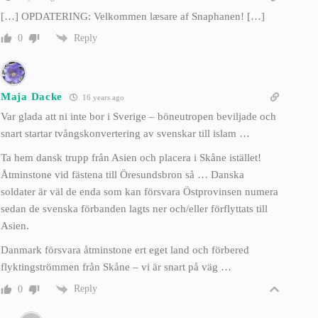
[…] OPDATERING: Velkommen læsare af Snaphanen! […]
Reply
0
Maja Dacke
16 years ago
Var glada att ni inte bor i Sverige – böneutropen beviljade och
snart startar tvångskonvertering av svenskar till islam …
Ta hem dansk trupp från Asien och placera i Skåne istället!
Åtminstone vid fästena till Öresundsbron så … Danska
soldater är väl de enda som kan försvara Östprovinsen numera
sedan de svenska förbanden lagts ner och/eller förflyttats till
Asien.
Danmark försvara åtminstone ert eget land och förbered
flyktingströmmen från Skåne – vi är snart på väg …
Reply
0