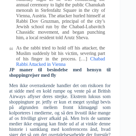
annual ceremony to light the public Chanukah
menorah in Stefenfaltz Square in the city of
Vienna, Austria. The attacker hurled himself at
Rabbi Dov Gruzman, principal of the city’s
Jewish school run by the Chabad-Lubavitch
Chassidic movement, and began punching
him, a local resident told Arutz Sheva.
As the rabbi tried to hold off his attacker, the
Muslim suddenly bit his victim, severing part
of his finger in the process. […]
Chabad
Rabbi Attacked in Vienna
JP maner til besindelse med hensyn til
shoppingrejser med fly
Men ikke overraskende handler det om risikoen for
at sidde med en kold rumpe og vente på at British
Airways aflyser deres strejke. Ekstrem luksus som
shoppingture pr. jetfly er kun et meget synligt bevis
på afgrunden mellem fromt klimagøgl som
kolporteres i medierne, og så den livsstil ikke mange
af os frivilligt giver afkald på. Men hvis de samme
medier ikke engang kan finde ud af at vinkle denne
historie i samklang med konferencens ånd, hvad
siger det så om det overtalelsesarbejde der forestår?