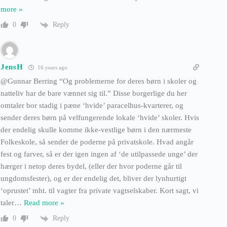
more »
Reply
0
JensH
16 years ago
@Gunnar Berring “Og problemerne for deres børn i skoler og
natteliv har de bare vænnet sig til.” Disse borgerlige du her
omtaler bor stadig i pæne ‘hvide’ paracelhus-kvarterer, og
sender deres børn på velfungerende lokale ‘hvide’ skoler. Hvis
der endelig skulle komme ikke-vestlige børn i den nærmeste
Folkeskole, så sender de poderne på privatskole. Hvad angår
fest og farver, så er der igen ingen af ‘de utilpassede unge’ der
hærger i netop deres bydel, (eller der hvor poderne går til
ungdomsfester), og er der endelig det, bliver der lynhurtigt
‘oprustet’ mht. til vagter fra private vagtselskaber. Kort sagt, vi
taler
…
Read more »
Reply
0