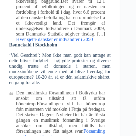
ikkevestlig baggrund.Det svarer til 12,1
procent af befolkningen og er næsten en
fordobling i forhold til i dag, hvor 6,6 procent
af den danske befolkning har en oprindelse fra
et ikkevestligt land. Det fremgår af
undersøgelsen Indvandrere i Danmark 2009,
som Danmarks Statistik udgiver tirsdag. […]
Hver sjette dansker er indvandrer i 2050
Bønnekald i Stockholm
‘Viel Geschrei’: Mon ikke man godt kan antage at
dette bliver forløbet – højlydte protester og diverse
unødig trætte af domstole i starten, men
muezzinråbene vil ende med at blive hverdag for
europæerne? 10-20 år, så er dén salamiskive skåret,
en gang for alle.
Den muslimska församlingen i Botkyrka har
ansökt om tillstånd att få utföra
böneutrop.Församlingen vill ha böneutrop
från minareten vid moskén i Fittja på fredagar.
Det skriver Dagens Nyheter.Det här är första
gången en muslimsk församling i Sverige
ansöker om tillstånd, men hittills har
församlingen inte fått något svar.
Församling