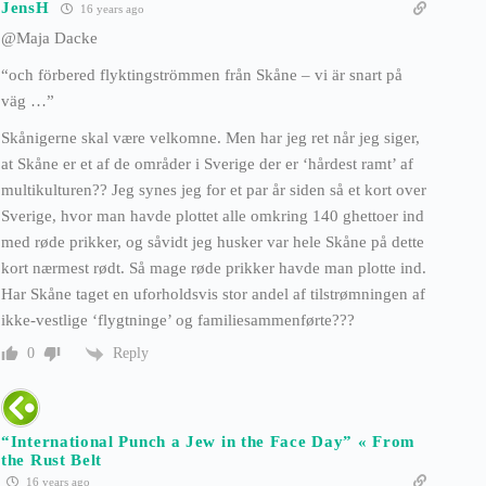
JensH
16 years ago
@Maja Dacke
“och förbered flyktingströmmen från Skåne – vi är snart på
väg …”
Skånigerne skal være velkomne. Men har jeg ret når jeg siger,
at Skåne er et af de områder i Sverige der er ‘hårdest ramt’ af
multikulturen?? Jeg synes jeg for et par år siden så et kort over
Sverige, hvor man havde plottet alle omkring 140 ghettoer ind
med røde prikker, og såvidt jeg husker var hele Skåne på dette
kort nærmest rødt. Så mage røde prikker havde man plotte ind.
Har Skåne taget en uforholdsvis stor andel af tilstrømningen af
ikke-vestlige ‘flygtninge’ og familiesammenførte???
Reply
0
“International Punch a Jew in the Face Day” « From
the Rust Belt
16 years ago