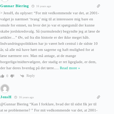
Gunnar Biering
16 years ago
> JensH, du oplyser: “For mit vedkommende var det, at 2001-
valget jo nærmset ‘tvang’ mig til at interessere mig bare en
smule for emnet, nu hvor det jo var et spørgsmål der kunne
skabe jordskredsvalg. Så (surmulende) begyndte jeg at læse de
artikler…” Øv, ud fra din historie er der ikke meget håb.
Indvandringspolitikken har jo været helt central i de sidste 10
år, så alle må have hørt om sagerne og haft mulighed for at
læse nærmere osv. Man må antage, at de mange
borgerlige/midtervælgere, der stadig er ret ligeglade, er dem,
der har deres hverdag på det tørre.
…
Read more »
Reply
0
JensH
16 years ago
@Gunnar Biering “Kan I forklare, hvad der til sidst fik jer til
at se problemerne? ” For mit vedkommende var det, at 2001-