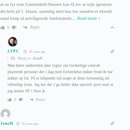
at en fyr som Gammeltoft-Hansen kan få lov at sejle igennem
det hele på 1. klasse, samtidig med han har smadret et ukendt
antal knap så priviligerede landsmænds
…
Read more »
Reply
0
LFPC
16 years ago
Reply to
JensH
Man hører undertiden løse rygter om forskellige centralt
placerede personer der i dag med forfærdelse indser hvad de har
lukket op for. På et tidspunkt må nogle af disse formentlig stå
offentligt frem. Jeg har det s’gu heller ikke specielt sjovt med at
jeg stemte SF i flere år.
Reply
0
JensH
16 years ago