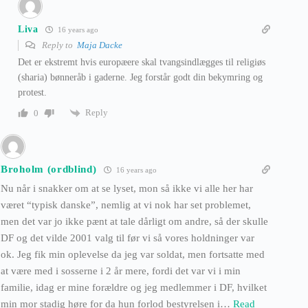
Liva
16 years ago
Reply to
Maja Dacke
Det er ekstremt hvis europæere skal tvangsindlægges til religiøs
(sharia) bønneråb i gaderne. Jeg forstår godt din bekymring og
protest.
Reply
0
Broholm (ordblind)
16 years ago
Nu når i snakker om at se lyset, mon så ikke vi alle her har
været “typisk danske”, nemlig at vi nok har set problemet,
men det var jo ikke pænt at tale dårligt om andre, så der skulle
DF og det vilde 2001 valg til før vi så vores holdninger var
ok. Jeg fik min oplevelse da jeg var soldat, men fortsatte med
at være med i sosserne i 2 år mere, fordi det var vi i min
familie, idag er mine forældre og jeg medlemmer i DF, hvilket
min mor stadig høre for da hun forlod bestyrelsen i
…
Read