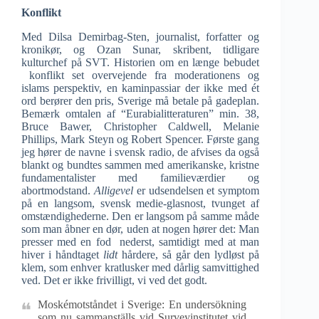
Konflikt
Med Dilsa Demirbag-Sten, journalist, forfatter og
kronikør, og Ozan Sunar, skribent, tidligare
kulturchef på SVT. Historien om en længe bebudet
konflikt set overvejende fra moderationens og
islams perspektiv, en kaminpassiar der ikke med ét
ord berører den pris, Sverige må betale på gadeplan.
Bemærk omtalen af “Eurabialitteraturen” min. 38,
Bruce Bawer, Christopher Caldwell, Melanie
Phillips, Mark Steyn og Robert Spencer. Første gang
jeg hører de navne i svensk radio, de afvises da også
blankt og bundtes sammen med amerikanske, kristne
fundamentalister med familieværdier og
abortmodstand.
Alligevel
er udsendelsen et symptom
på en langsom, svensk medie-glasnost, tvunget af
omstændighederne. Den er langsom på samme måde
som man åbner en dør, uden at nogen hører det: Man
presser med en fod nederst, samtidigt med at man
hiver i håndtaget
lidt
hårdere, så går den lydløst på
klem, som enhver kratlusker med dårlig samvittighed
ved. Det er ikke frivilligt, vi ved det godt.
Moskémotståndet i Sverige: En undersökning
som nu sammanställs vid Surveyinstitutet vid