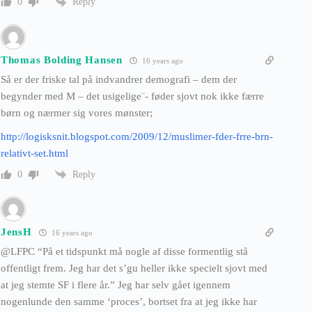
Reply
0
Thomas Bolding Hansen
16 years ago
Så er der friske tal på indvandrer demografi – dem der
begynder med M – det usigelige¨- føder sjovt nok ikke færre
børn og nærmer sig vores mønster;
http://logisksnit.blogspot.com/2009/12/muslimer-fder-frre-brn-
relativt-set.html
Reply
0
JensH
16 years ago
@LFPC “På et tidspunkt må nogle af disse formentlig stå
offentligt frem. Jeg har det s’gu heller ikke specielt sjovt med
at jeg stemte SF i flere år.” Jeg har selv gået igennem
nogenlunde den samme ‘proces’, bortset fra at jeg ikke har