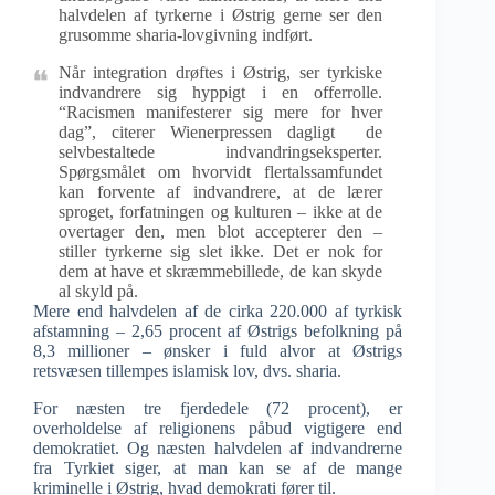
halvdelen af tyrkerne i Østrig gerne ser den
grusomme sharia-lovgivning indført.
Når integration drøftes i Østrig, ser tyrkiske
indvandrere sig hyppigt i en offerrolle.
“Racismen manifesterer sig mere for hver
dag”, citerer Wienerpressen dagligt de
selvbestaltede indvandringseksperter.
Spørgsmålet om hvorvidt flertalssamfundet
kan forvente af indvandrere, at de lærer
sproget, forfatningen og kulturen – ikke at de
overtager den, men blot accepterer den –
stiller tyrkerne sig slet ikke. Det er nok for
dem at have et skræmmebillede, de kan skyde
al skyld på.
Mere end halvdelen af de cirka 220.000 af tyrkisk
afstamning – 2,65 procent af Østrigs befolkning på
8,3 millioner – ønsker i fuld alvor at Østrigs
retsvæsen tillempes islamisk lov, dvs. sharia.
For næsten tre fjerdedele (72 procent), er
overholdelse af religionens påbud vigtigere end
demokratiet. Og næsten halvdelen af indvandrerne
fra Tyrkiet siger, at man kan se af de mange
kriminelle i Østrig, hvad demokrati fører til.