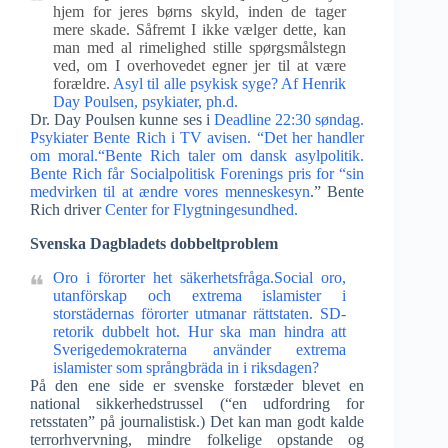
hjem for jeres børns skyld, inden de tager
mere skade. Såfremt I ikke vælger dette, kan
man med al rimelighed stille spørgsmålstegn
ved, om I overhovedet egner jer til at være
forældre.
Asyl til alle psykisk syge? Af Henrik
Day Poulsen, psykiater, ph.d.
Dr. Day Poulsen kunne ses i
Deadline 22:30 søndag.
Psykiater Bente Rich i TV avisen. “Det her handler
om moral.
“
Bente Rich taler om dansk asylpolitik.
Bente Rich får Socialpolitisk Forenings pris for “sin
medvirken til at ændre vores menneskesyn
.” Bente
Rich driver
Center for Flygtningesundhed.
Svenska Dagbladets dobbeltproblem
Oro i förorter het säkerhetsfråga.Social oro,
utanförskap och extrema islamister i
storstädernas förorter utmanar rättstaten.
SD-
retorik dubbelt hot. Hur ska man hindra att
Sverigedemokraterna använder extrema
islamister som språngbräda in i riksdagen?
På den ene side er svenske forstæder blevet en
national sikkerhedstrussel (“en udfordring for
retsstaten” på journalistisk.) Det kan man godt kalde
terrorhvervning, mindre folkelige opstande og