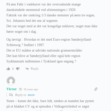
På øen Føhr i vadehavet var der overraskende mange
dansksindede stemmetal ved afstemningen i 1920.
Faktisk var der omkring 1/3 danske stemmer på øens tre sogne,
Sct. Johannis hed det ene af sognene.
Det var noget med at det var kongelige enklaver, noget man ikke
hører noget om i dag.
Og iøvrigt : Hvordan er det med Euro-region Sønderjylland-
Schleswig ? Indført i 1997.
Det er EU måden at udviske nationale grænseområder.
Det kan blive at Sønderjylland eller også hele region
Syddanmark indlemmes i Tyskland igen engang ?
Reply
0
Victor
16 years ago
Reply to
steen
Steen – kunne det ikke, bare lidt, tænkes at manden har pyntet
på et blakket CV og at episoden i Volksgerichtshof er røget