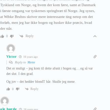
Tyskland om Norge, og hvem der kom først, samt at Danmark
i første omgang var tyskernes springbræt til Norge. Jeg synes,
at Wibke Bruhns skriver mere interessante ting netop om det
forløb, men jeg har ikke bogen og husker ikke præcis, hvad
der står.
Reply
0
Victor
16 years ago
Reply to
Mette
Det er muligt – jeg kom til dette afsnit i bogen og….og så var
det slut. I den grad.
Og jov – det hedder blondT hår. Skulle jeg mene.
Reply
0
ole burde
16 years ago