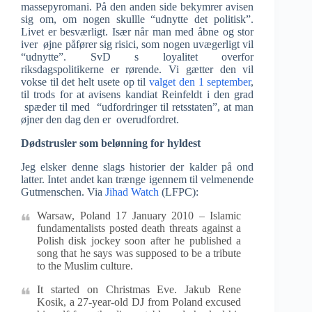
massepyromani. På den anden side bekymrer avisen
sig om, om nogen skullle “udnytte det politisk”.
Livet er besværligt. Især når man med åbne og stor
iver øjne påfører sig risici, som nogen uvægerligt vil
“udnytte”. SvD s loyalitet overfor
riksdagspolitikerne er rørende. Vi gætter den vil
vokse til det helt usete op til
valget den 1 september
,
til trods for at avisens kandiat Reinfeldt i den grad
spæder til med “udfordringer til retsstaten”, at man
øjner den dag den er overudfordret.
Dødstrusler som belønning for hyldest
Jeg elsker denne slags historier der kalder på ond
latter. Intet andet kan trænge igennem til velmenende
Gutmenschen. Via
Jihad Watch
(LFPC):
Warsaw, Poland 17 January 2010 – Islamic
fundamentalists posted death threats against a
Polish disk jockey soon after he published a
song that he says was supposed to be a tribute
to the Muslim culture.
It started on Christmas Eve. Jakub Rene
Kosik, a 27-year-old DJ from Poland excused