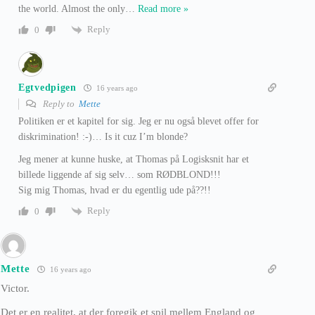
the world. Almost the only
…
Read more »
Reply
0
Egtvedpigen
16 years ago
Reply to
Mette
Politiken er et kapitel for sig. Jeg er nu også blevet offer for
diskrimination! :-)… Is it cuz I’m blonde?
Jeg mener at kunne huske, at Thomas på Logisksnit har et
billede liggende af sig selv… som RØDBLOND!!!
Sig mig Thomas, hvad er du egentlig ude på??!!
Reply
0
Mette
16 years ago
Victor.
Det er en realitet, at der foregik et spil mellem England og