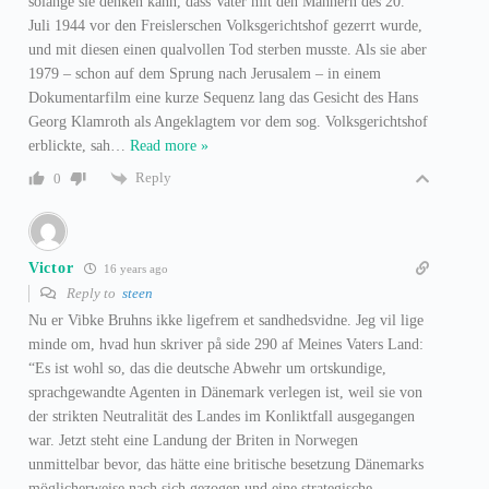
solange sie denken kann, dass Vater mit den Männern des 20.
Juli 1944 vor den Freislerschen Volksgerichtshof gezerrt wurde,
und mit diesen einen qualvollen Tod sterben musste. Als sie aber
1979 – schon auf dem Sprung nach Jerusalem – in einem
Dokumentarfilm eine kurze Sequenz lang das Gesicht des Hans
Georg Klamroth als Angeklagtem vor dem sog. Volksgerichtshof
erblickte, sah
…
Read more »
Reply
0
Victor
16 years ago
Reply to
steen
Nu er Vibke Bruhns ikke ligefrem et sandhedsvidne. Jeg vil lige
minde om, hvad hun skriver på side 290 af Meines Vaters Land:
“Es ist wohl so, das die deutsche Abwehr um ortskundige,
sprachgewandte Agenten in Dänemark verlegen ist, weil sie von
der strikten Neutralität des Landes im Konliktfall ausgegangen
war. Jetzt steht eine Landung der Briten in Norwegen
unmittelbar bevor, das hätte eine britische besetzung Dänemarks
möglicherweise nach sich gezogen und eine strategische