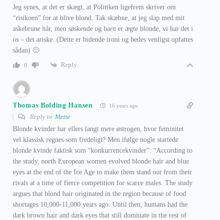
Jeg synes, at det er skægt, at Politiken ligefrem skriver om
“risikoen” for at blive blond. Tak skæbne, at jeg slap med mit
askebrune hår, men søskende og barn er ægte blonde, vi har det i
os – det ariske. (Dette er bidende ironi og bedes venligst opfattes
sådan) 🙂
Reply
0
Thomas Bolding Hansen
16 years ago
Reply to
Mette
Blonde kvinder har ellers langt mere østrogen, hvor feminitet
vel klassisk regnes som fredeligt? Men ifølge nogle startede
blonde kvinde faktisk som “konkurrencekvinder”: “According to
the study, north European women evolved blonde hair and blue
eyes at the end of the Ice Age to make them stand out from their
rivals at a time of fierce competition for scarce males. The study
argues that blond hair originated in the region because of food
shortages 10,000-11,000 years ago. Until then, humans had the
dark brown hair and dark eyes that still dominate in the rest of