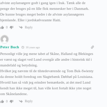
afviste asylansøgere godt i gang igen i Irak. Tænk alle de
penge der bruges på en lille flok mennesker her i Danmark.
De kunne bruges meget bedre i de afviste asylansøgeres
hjemlande. Eller i jordskælvsramte Haiti.
Reply
0
Peter Buch
16 years ago
Personligt ville jeg mene tabet af Skåne, Halland og Blekinges
er værst og slaget ved Lund overgår alle andre i historisk tid i
mandefald og betydning.
Hvilket jeg nævnte til de tilstedeværende og Tom Buk-Swienty
da denne holdt foredrag om Slagtebænk Døbbøl på Louisiana.
Hvortil han så vidt jeg erindrer bemærkede, at det med Lund
kendt han ikke meget til, han ville kort fortalt ikke ytre noget
om Skånelandene.
Reply
0