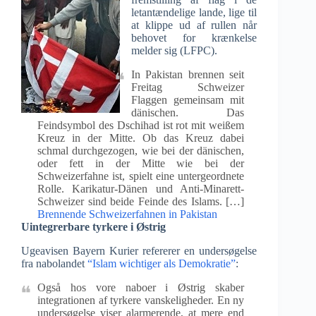
letantændelige lande, lige til
at klippe ud af rullen når
behovet for krænkelse
melder sig (LFPC).
In Pakistan brennen seit
Freitag Schweizer
Flaggen gemeinsam mit
dänischen. Das
Feindsymbol des Dschihad ist rot mit weißem
Kreuz in der Mitte. Ob das Kreuz dabei
schmal durchgezogen, wie bei der dänischen,
oder fett in der Mitte wie bei der
Schweizerfahne ist, spielt eine untergeordnete
Rolle. Karikatur-Dänen und Anti-Minarett-
Schweizer sind beide Feinde des Islams. […]
Brennende Schweizerfahnen in Pakistan
Uintegrerbare tyrkere i Østrig
Ugeavisen Bayern Kurier refererer en undersøgelse
fra nabolandet
“Islam wichtiger als Demokratie”
:
Også hos vore naboer i Østrig skaber
integrationen af tyrkere vanskeligheder. En ny
undersøgelse viser alarmerende, at mere end