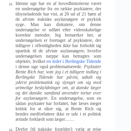
Idenne uge har en af hovedhistorierne været
en undersøgelse fra en række psykiatere, der
tilsyneladende har vist, at 20 ud af 21 børn af
de afviste irakiske asylansøgere er psykisk
syge. Man kan diskutere, om denne
undersøgelse er udført efter videnskabelige
korrekte metoder. Jeg bemærker her, at
undersøgelsen er foretaget af psykiatere, der
tidligere i offentligheden ikke har forholdt sig
upartisk til de afviste asylansøgere, hvorfor
undersøgelsen næppe kan betragtes som
objektiv, hvilket
en leder i Berlingske Tidende
i denne uge også problematiserede.
Psykiater
Bente Rich har, som jeg i et tidligere indlæg i
Berlingske Tidende har påvist, udtalt sig
yderst problematisk og slynget om sig med
urimelige beskyldninger om, at danske læger
og det danske samfund anvender tortur over
for asylansøgere
. En undersøgelse, som en
sådan psykiater har forfattet, bør læses meget
kritisk for at sikre sig, at Bente Rich og
hendes medforfattere ikke er ude i et politisk
ærinde forklædt som læger……
Derfor [til irakiske forældre]: vælg at rejse