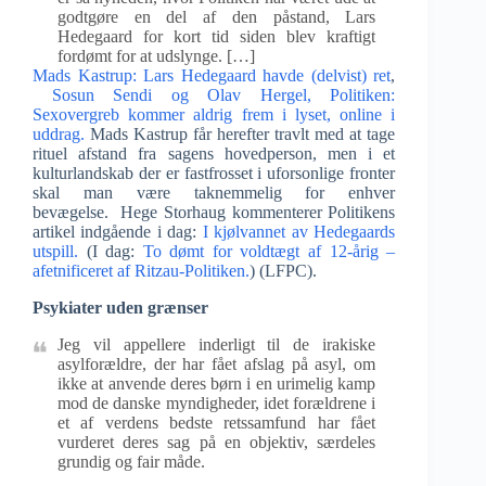
godtgøre en del af den påstand, Lars
Hedegaard for kort tid siden blev kraftigt
fordømt for at udslynge. […]
Mads Kastrup: Lars Hedegaard havde (delvist) ret
,
Sosun Sendi og Olav Hergel, Politiken:
Sexovergreb kommer aldrig frem i lyset, online i
uddrag.
Mads Kastrup får herefter travlt med at tage
rituel afstand fra sagens hovedperson, men i et
kulturlandskab der er fastfrosset i uforsonlige fronter
skal man være taknemmelig for enhver
bevægelse. Hege Storhaug kommenterer Politikens
artikel indgående i dag:
I kjølvannet av Hedegaards
utspill.
(I dag:
To dømt for voldtægt af 12-årig –
afetnificeret af Ritzau-Politiken.
) (LFPC).
Psykiater uden grænser
Jeg vil appellere inderligt til de irakiske
asylforældre, der har fået afslag på asyl, om
ikke at anvende deres børn i en urimelig kamp
mod de danske myndigheder, idet forældrene i
et af verdens bedste retssamfund har fået
vurderet deres sag på en objektiv, særdeles
grundig og fair måde.