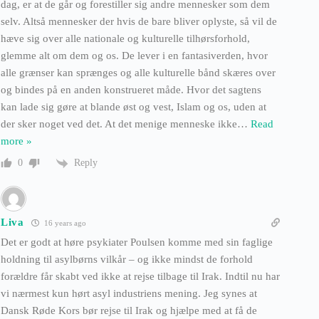
dag, er at de går og forestiller sig andre mennesker som dem
selv. Altså mennesker der hvis de bare bliver oplyste, så vil de
hæve sig over alle nationale og kulturelle tilhørsforhold,
glemme alt om dem og os. De lever i en fantasiverden, hvor
alle grænser kan sprænges og alle kulturelle bånd skæres over
og bindes på en anden konstrueret måde. Hvor det sagtens
kan lade sig gøre at blande øst og vest, Islam og os, uden at
der sker noget ved det. At det menige menneske ikke
…
Read
more »
Reply
0
Liva
16 years ago
Det er godt at høre psykiater Poulsen komme med sin faglige
holdning til asylbørns vilkår – og ikke mindst de forhold
forældre får skabt ved ikke at rejse tilbage til Irak. Indtil nu har
vi nærmest kun hørt asyl industriens mening. Jeg synes at
Dansk Røde Kors bør rejse til Irak og hjælpe med at få de