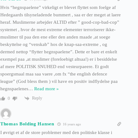
Hvis “hegnspaelene” virkeligt er blevet flyttet som foelge af
Hedegaards tilsyneladende bummert , saa er der meget at laere
heraf. Muslimerne arbejder ALTID efter ” good-cop-bad-cop”
systemet , hvor de mest extreme elementer terroriserer ikke-
muslimer til paa den ene eller den anden maade ,at soege
beskyttelse og “venskab” hos de knap-saa-extreme , og
dermed nettop “flytter hegnspaelene”. Dette er bare et enkelt
exempel paa ,at muslimer (foreloebigt altsaa!) er i besiddelse
af mere POLITISK SNUHED end vesteurpaeere. Et godt
spoergsmaal maa saa vaere ,om fx “the english defence
league” (God bless them ) vil have en positiv indflydelse paa
hegnspaelenes
…
Read more »
Reply
0
Thomas Bolding Hansen
16 years ago
I øvrigt et af de store problemer med den politiske klasse i