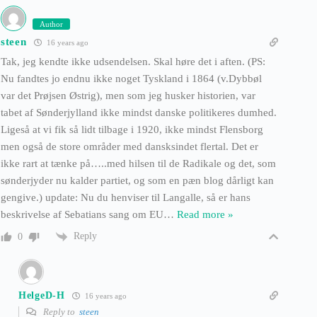
Author
steen
16 years ago
Tak, jeg kendte ikke udsendelsen. Skal høre det i aften. (PS:
Nu fandtes jo endnu ikke noget Tyskland i 1864 (v.Dybbøl
var det Prøjsen Østrig), men som jeg husker historien, var
tabet af Sønderjylland ikke mindst danske politikeres dumhed.
Ligeså at vi fik så lidt tilbage i 1920, ikke mindst Flensborg
men også de store områder med dansksindet flertal. Det er
ikke rart at tænke på…..med hilsen til de Radikale og det, som
sønderjyder nu kalder partiet, og som en pæn blog dårligt kan
gengive.) update: Nu du henviser til Langalle, så er hans
beskrivelse af Sebatians sang om EU
…
Read more »
Reply
0
HelgeD-H
16 years ago
Reply to
steen