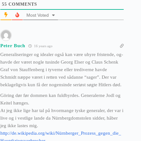
55
COMMENTS
Most Voted
Peter Buch
16 years ago
Generaliseringer og idealer også kan være uhyre fristende, og-
havde der været nogle tusinde Georg Elser og Claus Schenk
Graf von Stauffenberg i tyverne eller trediverne havde
Schmidt næppe været i retten ved sådanne “sager”. Der var
beklageligvis kun få der nogensinde seriøst søgte Hitlers død.
Göring dør før dommen kan fuldbyrdes. Generalerne Jodl og
Keitel hænges.
At jeg ikke lige har tal på hvormange tyske generaler, der var i
live og i vestlige lande da Nürnbergdomstolen sidder, håber
jeg ikke lastes mig.
http://de.wikipedia.org/wiki/Nürnberger_Prozess_gegen_die_
Hauptkriegsverbrecher