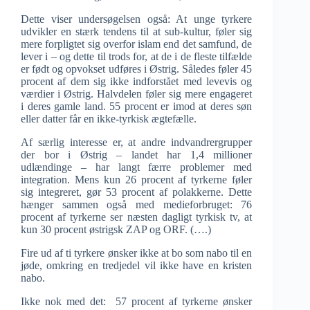
Dette viser undersøgelsen også: At unge tyrkere
udvikler en stærk tendens til at sub-kultur, føler sig
mere forpligtet sig overfor islam end det samfund, de
lever i – og dette til trods for, at de i de fleste tilfælde
er født og opvokset udføres i Østrig. Således føler 45
procent af dem sig ikke indforstået med levevis og
værdier i Østrig. Halvdelen føler sig mere engageret
i deres gamle land. 55 procent er imod at deres søn
eller datter får en ikke-tyrkisk ægtefælle.
Af særlig interesse er, at andre indvandrergrupper
der bor i Østrig – landet har 1,4 millioner
udlændinge – har langt færre problemer med
integration. Mens kun 26 procent af tyrkerne føler
sig integreret, gør 53 procent af polakkerne. Dette
hænger sammen også med medieforbruget: 76
procent af tyrkerne ser næsten dagligt tyrkisk tv, at
kun 30 procent østrigsk ZAP og ORF. (….)
Fire ud af ti tyrkere ønsker ikke at bo som nabo til en
jøde, omkring en tredjedel vil ikke have en kristen
nabo.
Ikke nok med det: 57 procent af tyrkerne ønsker