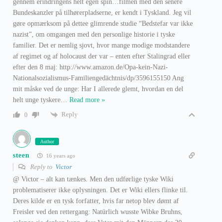
gennem erindringens helt egen spin…filmen med den senere
Bundeskanzler på tilhørerpladserne, er kendt i Tyskland. Jeg vil
gøre opmærksom på dettee glimrende studie “Bedstefar var ikke
nazist”, om omgangen med den personlige historie i tyske
familier. Det er nemlig sjovt, hvor mange modige modstandere
af regimet og af holocaust der var – enten efter Stalingrad eller
efter den 8 maj: http://www.amazon.de/Opa-kein-Nazi-
Nationalsozialismus-Familiengedächtnis/dp/3596155150 Ang
mit måske ved de unge: Har I allerede glemt, hvordan en del
helt unge tyskere
…
Read more »
Reply
0
Author
steen
16 years ago
Reply to
Victor
@ Victor – alt kan tænkes. Men den udførlige tyske Wiki
problematiserer ikke oplysningen. Det er Wiki ellers flinke til.
Deres kilde er en tysk forfatter, hvis far netop blev dømt af
Freisler ved den rettergang: Natürlich wusste Wibke Bruhns,