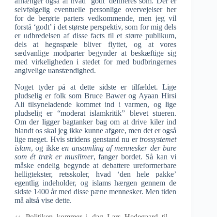
afhænger også af hvad ‘godt’ defineres som. Der er
selvfølgelig eventuelle personlige overvejelser her
for de berørte parters vedkommende, men jeg vil
forstå ‘godt’ i det største perspektiv, som for mig dels
er udbredelsen af disse facts til et større publikum,
dels at hegnspæle bliver flyttet, og at vores
sædvanlige modparter begynder at beskæftige sig
med virkeligheden i stedet for med budbringernes
angivelige uanstændighed.
Noget tyder på at dette sidste er tilfældet. Lige
pludselig er folk som Bruce Bawer og Ayaan Hirsi
Ali tilsyneladende kommet ind i varmen, og lige
pludselig er “moderat islamkritik” blevet stueren.
Om der ligger bagtanker bag om at drive kiler ind
blandt os skal jeg ikke kunne afgøre, men det er også
lige meget. Hvis stridens genstand nu er
trossystemet
islam
, og ikke
en ansamling af mennesker der bare
som ét træk er muslimer
, fanger bordet. Så kan vi
måske endelig begynde at debattere ureformerbare
helligtekster, retsskoler, hvad ‘den hele pakke’
egentlig indeholder, og islams hærgen gennem de
sidste 1400 år med disse pæne mennesker. Men tiden
må altså vise dette.
Politiken kommer i dag Lars Hedegaard til