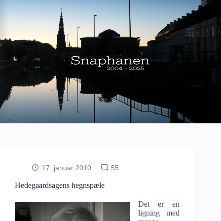
Fortsæt
til
indhold
17. januar 2010
55
Hedegaardsagens hegnspæle
Det er en
ligning med