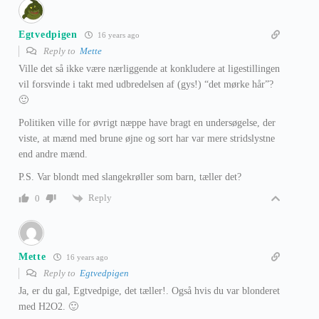
Egtvedpigen
16 years ago
Reply to
Mette
Ville det så ikke være nærliggende at konkludere at ligestillingen
vil forsvinde i takt med udbredelsen af (gys!) “det mørke hår”?
🙂
Politiken ville for øvrigt næppe have bragt en undersøgelse, der
viste, at mænd med brune øjne og sort har var mere stridslystne
end andre mænd.
P.S. Var blondt med slangekrøller som barn, tæller det?
Reply
0
Mette
16 years ago
Reply to
Egtvedpigen
Ja, er du gal, Egtvedpige, det tæller!. Også hvis du var blonderet
med H2O2. 🙂