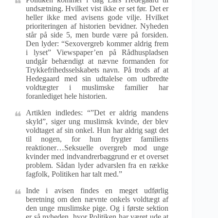
undsætning. Hvilket vist ikke er set før. Det er
heller ikke med avisens gode vilje. Hvilket
prioriteringen af historien bevidner. Nyheden
står på side 5, men burde være på forsiden.
Den lyder: “Sexovergreb kommer aldrig frem
i lyset” Viewspaper’en på Rådhuspladsen
undgår behændigt at nævne formanden for
Trykkefrihedsselskabets navn. På trods af at
Hedegaard med sin udtalelse om udbredte
voldtægter i muslimske familier har
foranlediget hele historien.
Artiklen indledes: “”Det er aldrig mandens
skyld”, siger ung muslimsk kvinde, der blev
voldtaget af sin onkel. Hun har aldrig sagt det
til nogen, for hun frygter familiens
reaktioner…Seksuelle overgreb mod unge
kvinder med indvandrerbaggrund er et overset
problem. Sådan lyder advarslen fra en række
fagfolk, Politiken har talt med.”
Inde i avisen findes en meget udførlig
beretning om den nævnte onkels voldtægt af
den unge muslimske pige. Og i første sektion
er så nyheden, hvor Politiken har været ude at