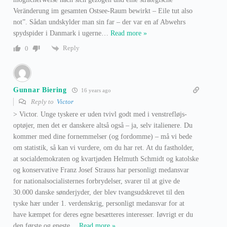
Veränderung im gesamten Ostsee-Raum bewirkt – Eile tut also
not”. Sådan undskylder man sin far – der var en af Abwehrs
spydspider i Danmark i ugerne
…
Read more »
Reply
0
Gunnar Biering
16 years ago
Reply to
Victor
> Victor. Unge tyskere er uden tvivl godt med i venstrefløjs-
optøjer, men det er danskere altså også – ja, selv italienere. Du
kommer med dine fornemmelser (og fordomme) – må vi bede
om statistik, så kan vi vurdere, om du har ret. At du fastholder,
at socialdemokraten og kvartjøden Helmuth Schmidt og katolske
og konservative Franz Josef Strauss har personligt medansvar
for nationalsocialisternes forbrydelser, svarer til at give de
30.000 danske sønderjyder, der blev tvangsudskrevet til den
tyske hær under 1. verdenskrig, personligt medansvar for at
have kæmpet for deres egne besætteres interesser. Iøvrigt er du
den første og eneste
…
Read more »