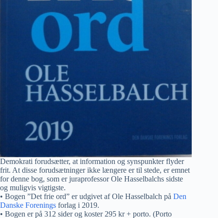
Demokrati forudsætter, at information og synspunkter flyder
frit. At disse forudsætninger ikke længere er til stede, er emnet
for denne bog, som er juraprofessor Ole Hasselbalchs sidste
og muligvis vigtigste.
• Bogen ”Det frie ord” er udgivet af Ole Hasselbalch på
Den
Danske Forenings
forlag i 2019.
• Bogen er på 312 sider og koster 295 kr + porto. (Porto