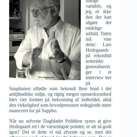
mange
variable, og
jeg er ikke
den der kan
afgøre det
endelige
udfald. Tiden
må vise
dette: Lars
Hedegaards
på rekordtid
notoriske
generaliserin
ger i et
interview her
på
Snaphanen affødte som bekendt flere brud i det
antijihadiske miljø, og rigtig megen opmærksomhed
blev viet formen på bekostning af indholdet, altså
den virkelighed som hovedpersonen redegjorde mere
nuanceret for på Sappho.
Når nu selveste Dagbladet Politiken synes at give
Hedegaard ret i de væsentigste pointer, er alt så godt
igen? Det er dette vi må afvente og se, men det