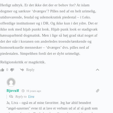
Herligt udtryk. Er det ikke det der er behov for? At islam
dogmer og særkrav ‘dværges’? Pilles ned af en helt urimelig,
utidssvarende, feudal og udemokratisk piedestal – i f.eks.
offentlige institutioner og i DR. Og ikke kun i det ydre. Det er
ikke nok med hijab punkt look. Hijab punk look er stadigvæk
kønsaparhteid dogmatisk. Men i lige så høj grad skal noget af
det der står i koranen om anderledes troende/tænkende og
homoseksuelle mennesker – ‘dværges’ dvs. pilles ned af
piedestalen. Simpelthen fordi det er dybt urimeligt.
Religionskritik er magtkritik.
Reply
0
Bjovulf
16 years ago
Reply to
Liva
Ja, Liva – også en af mine favoritter. Jeg har altid beundret
“angel-saxernes” evne til at lave et verbum ud af af så godt som