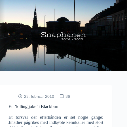
Fortsæt
til
indhold
23. februar 2010
36
En ‘killing joke’ i Blackburn
Et forsvar der efterhånden er set nogle gange:
Jihadier pågribes med indkøbte kemikalier med stort