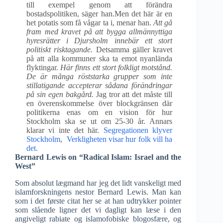
till exempel genom att förändra
bostadspolitiken, säger han.Men det här är en
het potatis som få vågar ta i, menar han.
Att gå
fram med kravet på att bygga allmännyttiga
hyresrätter i Djursholm innebär ett stort
politiskt risktagande.
Detsamma gäller kravet
på att alla kommuner ska ta emot nyanlända
flyktingar.
Här finns ett stort folkligt motstånd.
De är många röststarka grupper som inte
stillatigande accepterar sådana förändringar
på sin egen bakgård.
Jag tror att det måste till
en överenskommelse över blockgränsen där
politikerna enas om en vision för hur
Stockholm ska se ut om 25-30 år. Annars
klarar vi inte det här.
Segregationen klyver
Stockholm
,
Verkligheten visar hur folk vill ha
det.
Bernard Lewis on “Radical Islam: Israel and the
West”
Som absolut lægmand har jeg det lidt vanskeligt med
islamforskningens nestor Bernard Lewis. Man kan
som i det første citat her se at han udtrykker pointer
som slående ligner det vi dagligt kan læse i den
angiveligt rabiate og islamofobiske blogosfære, og