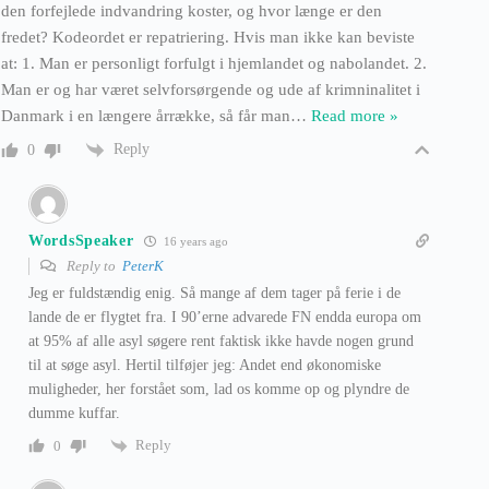
den forfejlede indvandring koster, og hvor længe er den
fredet? Kodeordet er repatriering. Hvis man ikke kan beviste
at: 1. Man er personligt forfulgt i hjemlandet og nabolandet. 2.
Man er og har været selvforsørgende og ude af krimninalitet i
Danmark i en længere årrække, så får man
…
Read more »
Reply
0
WordsSpeaker
16 years ago
Reply to
PeterK
Jeg er fuldstændig enig. Så mange af dem tager på ferie i de
lande de er flygtet fra. I 90’erne advarede FN endda europa om
at 95% af alle asyl søgere rent faktisk ikke havde nogen grund
til at søge asyl. Hertil tilføjer jeg: Andet end økonomiske
muligheder, her forstået som, lad os komme op og plyndre de
dumme kuffar.
Reply
0