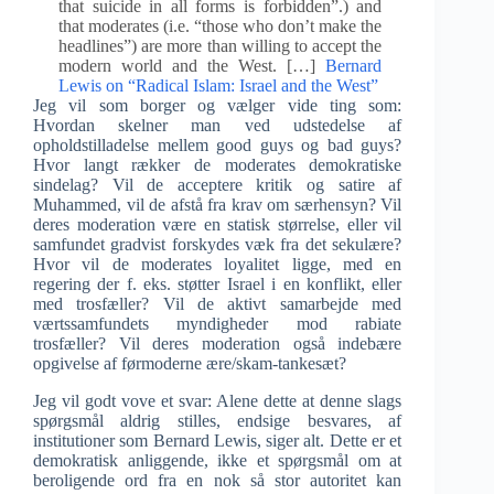
that suicide in all forms is forbidden”.) and
that moderates (i.e. “those who don’t make the
headlines”) are more than willing to accept the
modern world and the West. […]
Bernard
Lewis on “Radical Islam: Israel and the West”
Jeg vil som borger og vælger vide ting som:
Hvordan skelner man ved udstedelse af
opholdstilladelse mellem good guys og bad guys?
Hvor langt rækker de moderates demokratiske
sindelag? Vil de acceptere kritik og satire af
Muhammed, vil de afstå fra krav om særhensyn? Vil
deres moderation være en statisk størrelse, eller vil
samfundet gradvist forskydes væk fra det sekulære?
Hvor vil de moderates loyalitet ligge, med en
regering der f. eks. støtter Israel i en konflikt, eller
med trosfæller? Vil de aktivt samarbejde med
værtssamfundets myndigheder mod rabiate
trosfæller? Vil deres moderation også indebære
opgivelse af førmoderne ære/skam-tankesæt?
Jeg vil godt vove et svar: Alene dette at denne slags
spørgsmål aldrig stilles, endsige besvares, af
institutioner som Bernard Lewis, siger alt. Dette er et
demokratisk anliggende, ikke et spørgsmål om at
beroligende ord fra en nok så stor autoritet kan