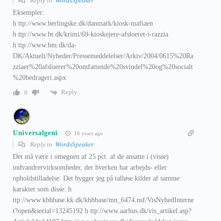
Reply to
WordsSpeaker
Eksempler:
h ttp://www.berlingske.dk/danmark/kiosk-mafiaen
h ttp://www.bt.dk/krimi/69-kioskejere-afsloeret-i-razzia
h ttp://www.bm.dk/da-
DK/Aktuelt/Nyheder/Pressemeddelelser/Arkiv/2004/0615%20Ra
zziaer%20afsloerer%20omfattende%20svindel%20og%20socialt
%20bedrageri.aspx
Reply
0
Universalgeni
16 years ago
Reply to
WordsSpeaker
Det må være i omegnen af 25 pct. af de ansatte i (visse)
indvandrervirksomheder, der hverken har arbejds- eller
opholdstilladelse. Det bygger jeg på talløse kilder af samme
karakter som disse: h
ttp://www.kbhbase.kk.dk/kbhbase/mn_6474.nsf/VisNyhedInterne
t?open&serial=13245192 h ttp://www.aarhus.dk/vis_artikel.asp?