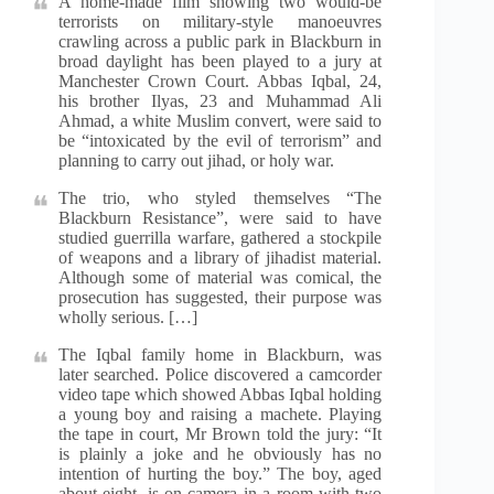
A home-made film showing two would-be
terrorists on military-style manoeuvres
crawling across a public park in Blackburn in
broad daylight has been played to a jury at
Manchester Crown Court. Abbas Iqbal, 24,
his brother Ilyas, 23 and Muhammad Ali
Ahmad, a white Muslim convert, were said to
be “intoxicated by the evil of terrorism” and
planning to carry out jihad, or holy war.
The trio, who styled themselves “The
Blackburn Resistance”, were said to have
studied guerrilla warfare, gathered a stockpile
of weapons and a library of jihadist material.
Although some of material was comical, the
prosecution has suggested, their purpose was
wholly serious. […]
The Iqbal family home in Blackburn, was
later searched. Police discovered a camcorder
video tape which showed Abbas Iqbal holding
a young boy and raising a machete. Playing
the tape in court, Mr Brown told the jury: “It
is plainly a joke and he obviously has no
intention of hurting the boy.” The boy, aged
about eight, is on camera in a room with two