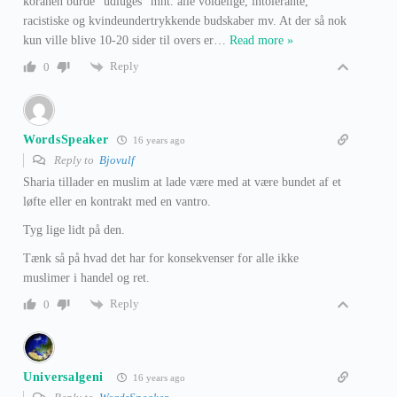
koranen burde “udluges” mht. alle voldelige, intolerante,
racistiske og kvindeundertrykkende budskaber mv. At der så nok
kun ville blive 10-20 sider til overs er
…
Read more »
Reply
0
WordsSpeaker
16 years ago
Reply to
Bjovulf
Sharia tillader en muslim at lade være med at være bundet af et
løfte eller en kontrakt med en vantro.
Tyg lige lidt på den.
Tænk så på hvad det har for konsekvenser for alle ikke
muslimer i handel og ret.
Reply
0
Universalgeni
16 years ago