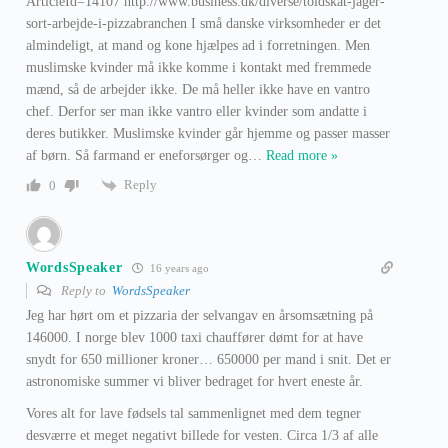
ArticleId=14107 http://www.business.dk/diverse/toldskat-jager-
sort-arbejde-i-pizzabranchen I små danske virksomheder er det
almindeligt, at mand og kone hjælpes ad i forretningen. Men
muslimske kvinder må ikke komme i kontakt med fremmede
mænd, så de arbejder ikke. De må heller ikke have en vantro
chef. Derfor ser man ikke vantro eller kvinder som andatte i
deres butikker. Muslimske kvinder går hjemme og passer masser
af børn. Så farmand er eneforsørger og
…
Read more »
Reply
0
WordsSpeaker
16 years ago
Reply to
WordsSpeaker
Jeg har hørt om et pizzaria der selvangav en årsomsætning på
146000. I norge blev 1000 taxi chauffører dømt for at have
snydt for 650 millioner kroner… 650000 per mand i snit. Det er
astronomiske summer vi bliver bedraget for hvert eneste år.
Vores alt for lave fødsels tal sammenlignet med dem tegner
desværre et meget negativt billede for vesten. Circa 1/3 af alle