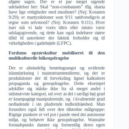
afgøre sagen. Der er et par meget sigende
udeladelser her: Skal “non-combatants” iflg. sharia
have lige rettigheder med muslimer? (Nej: Koranen
9:29); er martyraktioner som 9/11 nødvendigvis at
regne som selvmord? (Nej: Koranen 9:111). Hver
især må vi lade vores tiltro eller mistro være
udslagsgivende, og dette kan også indebære større
tillid til autoriteter der faktisk forholder sig til
virkeligheden i gadehøjde (LFPC).
Fordums oprørskultur mobiliseret til den
multikulturelle folkeopdragelse
Der er almindelig berøringsangst og uvidende
islamdækning i mainstreammedierne, og der er
produktioner der til forveksling ligner kalkuleret
propaganda og genopdragelse. Dette eksempel
adskiller sig måske ikke fra så meget andet i
sidstnævnte kategori, ud over at det i særligt høj grad
er krampagtigt manipulerende, og i kvalmende grad
nedladende i sin pludrende indholdsløshed. Man
forundres også lidt over den tiltænkte målgruppe:
Rigtige punkere er vel pot i pande med det autonome
miljø, og behøver ikke genopdragelse. Wannabe
forstadspunks danner sig formentlig deres egen