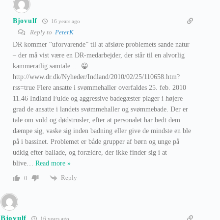
Bjovulf
16 years ago
Reply to
PeterK
DR kommer “uforvarende” til at afsløre problemets sande natur
– der må vist være en DR-medarbejder, der står til en alvorlig
kammeratlig samtale … 😀
http://www.dr.dk/Nyheder/Indland/2010/02/25/110658.htm?
rss=true Flere ansatte i svømmehaller overfaldes 25. feb. 2010
11.46 Indland Fulde og aggressive badegæster plager i højere
grad de ansatte i landets svømmehaller og svømmebade. Der er
tale om vold og dødstrusler, efter at personalet har bedt dem
dæmpe sig, vaske sig inden badning eller give de mindste en ble
på i bassinet. Problemet er både grupper af børn og unge på
udkig efter ballade, og forældre, der ikke finder sig i at
blive
…
Read more »
Reply
0
Bjovulf
16 years ago