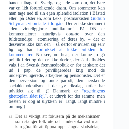
banen tilbage til Sverige og lade som om, det bare
var en lidt foruroligende drøm. Om sommeren kan
man tage ned til sin egen splendid isolation i Båstad
eller på Österlen, som f.eks. postmarxisten
Gudrun
Schyman, vi omtalte i forgårs
. Der er ikke stemmer i
“den virkeliggjorte multikultur”. På DN er
kommentatorer naturligvis oprørte over den
fuldstændige atomisering af deres by, – det er
desværre ikke kun den – så derfor er avisen sig selv
lig og har
fortrukket at lukke artiklen for
kommentarer.
No see, no hear, der kunne jo gå
politik i det og det er ikke derfor, der skal afholdes
valg i år. Svensk fremmedpolitik er, for at skære det
ud i pap, de privilligeredes krig mod de
underprivilligerede, arbejdere og pensionister. Det er
den perversion og onde parodi, den herskende
socialdemokratisme i de syv riksdagspartier har
udviklet sig til. (I Danmark er
“regeringens
ghettoplan slået fejl”
, et udtryk for det samme, men
trøsten er dog at ulykken er langt, langt mindre i
omfang.)
Det är viktigt att fokusera på de mekanismer
som stänger folk ute och undersöka vad man
kan göra för att öppna upp stängda stadsdelar,