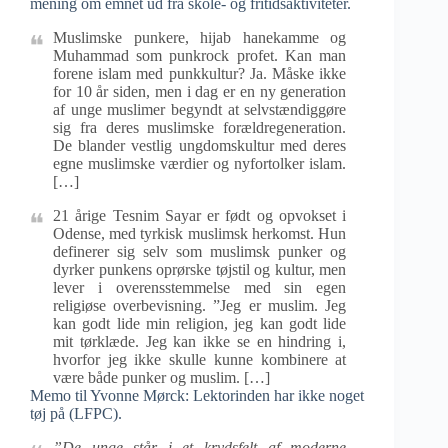
mening om emnet ud fra skole- og fritidsaktiviteter.
Muslimske punkere, hijab hanekamme og
Muhammad som punkrock profet. Kan man
forene islam med punkkultur? Ja. Måske ikke
for 10 år siden, men i dag er en ny generation
af unge muslimer begyndt at selvstændiggøre
sig fra deres muslimske forældregeneration.
De blander vestlig ungdomskultur med deres
egne muslimske værdier og nyfortolker islam.
[…]
21 årige Tesnim Sayar er født og opvokset i
Odense, med tyrkisk muslimsk herkomst. Hun
definerer sig selv som muslimsk punker og
dyrker punkens oprørske tøjstil og kultur, men
lever i overensstemmelse med sin egen
religiøse overbevisning. ”Jeg er muslim. Jeg
kan godt lide min religion, jeg kan godt lide
mit tørklæde. Jeg kan ikke se en hindring i,
hvorfor jeg ikke skulle kunne kombinere at
være både punker og muslim. […]
Memo til Yvonne Mørck: Lektorinden har ikke noget
tøj på (LFPC).
”De unge står i et krydsfelt af moderne