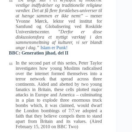
vestlige indflydelser og traditionelle religiøse
værdier. Det at få flere forståelses-universer til
at hænge sammen er ikke nemt”
– mener
Yvonne Mørck, lektor ved institut for
Samfund og Globalisering ved Roskilde
Universitetscenter.
”Derfor er disse
diskussionsfora et nyttigt værktøj i den
sammensmeltning af kulturer, vi ser blandt
unge i dag.”
Islam er Punk!
BBC: Generation jihad, del II
In the second part of this series, Peter Taylor
investigates how young Muslims radicalised
over the internet formed themselves into a
terror network that spread across three
continents. Aided and abetted by two young
fanatics in Britain, these cells plotted major
attacks in Europe and America – culminating
in a plan to explode three enormous truck
bombs which, it was claimed, would dwarf
the London bombings of 7/7.ve adopted a
faith that they believe compels them to stand
apart from Britain and its values. (Aired
February 15, 2010 on BBC Two)