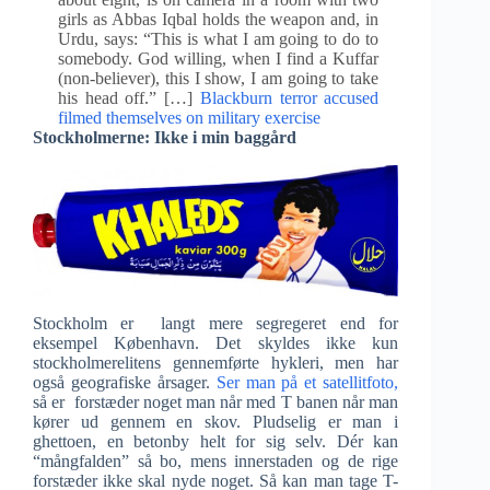
girls as Abbas Iqbal holds the weapon and, in
Urdu, says: “This is what I am going to do to
somebody. God willing, when I find a Kuffar
(non-believer), this I show, I am going to take
his head off.” […]
Blackburn terror accused
filmed themselves on military exercise
Stockholmerne: Ikke i min baggård
Stockholm er langt mere segregeret end for
eksempel København. Det skyldes ikke kun
stockholmerelitens gennemførte hykleri, men har
også geografiske årsager.
Ser man på et satellitfoto,
så er forstæder noget man når med T banen når man
kører ud gennem en skov. Pludselig er man i
ghettoen, en betonby helt for sig selv. Dér kan
“mångfalden” så bo, mens innerstaden og de rige
forstæder ikke skal nyde noget. Så kan man tage T-