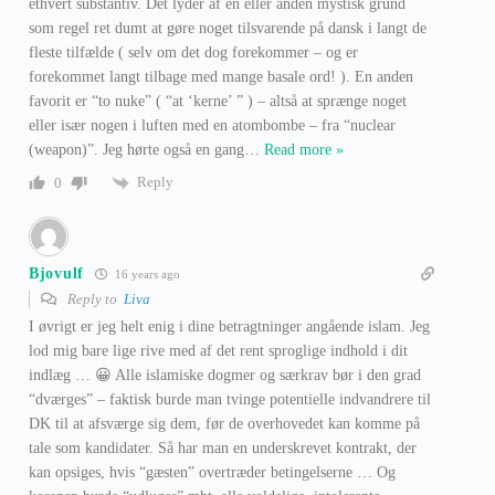
ethvert substantiv. Det lyder af en eller anden mystisk grund
som regel ret dumt at gøre noget tilsvarende på dansk i langt de
fleste tilfælde ( selv om det dog forekommer – og er
forekommet langt tilbage med mange basale ord! ). En anden
favorit er “to nuke” ( “at ‘kerne’ ” ) – altså at sprænge noget
eller især nogen i luften med en atombombe – fra “nuclear
(weapon)”. Jeg hørte også en gang
…
Read more »
Reply
0
Bjovulf
16 years ago
Reply to
Liva
I øvrigt er jeg helt enig i dine betragtninger angående islam. Jeg
lod mig bare lige rive med af det rent sproglige indhold i dit
indlæg … 😀 Alle islamiske dogmer og særkrav bør i den grad
“dværges” – faktisk burde man tvinge potentielle indvandrere til
DK til at afsværge sig dem, før de overhovedet kan komme på
tale som kandidater. Så har man en underskrevet kontrakt, der
kan opsiges, hvis “gæsten” overtræder betingelserne … Og