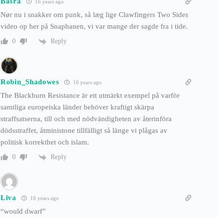
Basra
16 years ago
Nør nu i snakker om punk, så læg lige Clawfingers Two Sides
video op her på Snaphanen, vi var mange der sagde fra i tide.
Reply
0
Robin_Shadowes
16 years ago
The Blackburn Resistance är ett utmärkt exempel på varför
samtliga europeiska länder behöver kraftigt skärpa
straffsatserna, till och med nödvändigheten av återinföra
dödsstraffet, åtministone tillfälligt så länge vi plågas av
politisk korrekthet och islam.
Reply
0
Liva
16 years ago
“would dwarf”