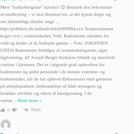
Mere “kulturberigelse” kanske? 😉 Bemærk den bekvemme
af-etnificering – vi skal åbenbart tro, at det typisk drejer sig
om almindelige danske unge …
http://politiken.dk/indland/article909864.ece Temperamentet
koger over i svømmehallen Vold. Bademestre udsættes for
vold og trusler af de badende gæster. – Foto: JOHANSEN
LINDA Bademestre forfølges af svømmehalsgæster, siger
fagforening. AF Joseph Berger Ituskårne bildæk og smadrede
vinduer i hjemmet. Det er i stigende grad oplevelsen for
bademestre og andet personale i de danske svømme- og
badeanstalter, når de har oplevet diskussioner med gæsterne
på arbejdspladsen. Irettesættelser af både teenagere og
forældre udvikler sig oftere til håndgemæng. I de
værste
…
Read more »
Reply
0