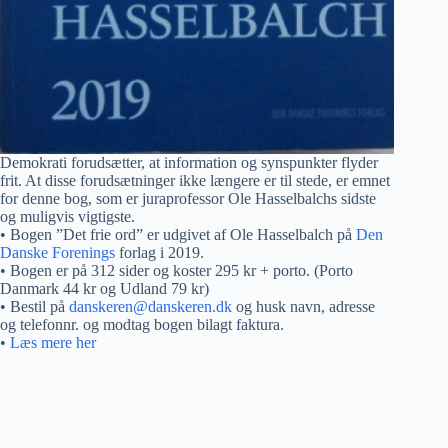
Demokrati forudsætter, at information og synspunkter flyder
frit. At disse forudsætninger ikke længere er til stede, er emnet
for denne bog, som er juraprofessor Ole Hasselbalchs sidste
og muligvis vigtigste.
• Bogen ”Det frie ord” er udgivet af Ole Hasselbalch på
Den
Danske Forenings
forlag i 2019.
• Bogen er på 312 sider og koster 295 kr + porto. (Porto
Danmark 44 kr og Udland 79 kr)
• Bestil på
danskeren@danskeren.dk
og husk navn, adresse
og telefonnr. og modtag bogen bilagt faktura.
•
Læs mere her