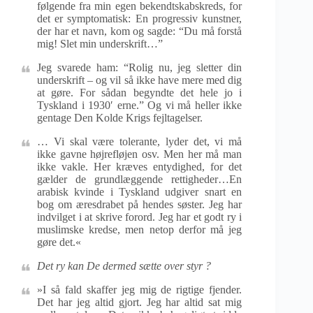
følgende fra min egen bekendtskabskreds, for
det er symptomatisk: En progressiv kunstner,
der har et navn, kom og sagde: “Du må forstå
mig! Slet min underskrift…”
Jeg svarede ham: “Rolig nu, jeg sletter din
underskrift – og vil så ikke have mere med dig
at gøre. For sådan begyndte det hele jo i
Tyskland i 1930′ erne.” Og vi må heller ikke
gentage Den Kolde Krigs fejltagelser.
… Vi skal være tolerante, lyder det, vi må
ikke gavne højrefløjen osv. Men her må man
ikke vakle. Her kræves entydighed, for det
gælder de grundlæggende rettigheder…En
arabisk kvinde i Tyskland udgiver snart en
bog om æresdrabet på hendes søster. Jeg har
indvilget i at skrive forord. Jeg har et godt ry i
muslimske kredse, men netop derfor må jeg
gøre det.«
Det ry kan De dermed sætte over styr ?
»I så fald skaffer jeg mig de rigtige fjender.
Det har jeg altid gjort. Jeg har altid sat mig