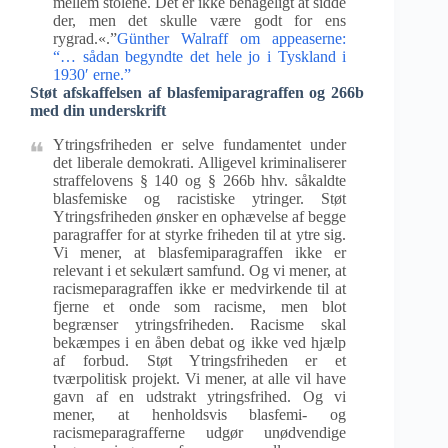
mellem stolene. Det er ikke behageligt at sidde
der, men det skulle være godt for ens
rygrad.«.”
Günther Walraff om appeaserne:
“… sådan begyndte det hele jo i Tyskland i
1930′ erne.”
Støt afskaffelsen af blasfemiparagraffen og 266b
med din underskrift
Ytringsfriheden er selve fundamentet under
det liberale demokrati. Alligevel kriminaliserer
straffelovens § 140 og § 266b hhv. såkaldte
blasfemiske og racistiske ytringer. Støt
Ytringsfriheden ønsker en ophævelse af begge
paragraffer for at styrke friheden til at ytre sig.
Vi mener, at blasfemiparagraffen ikke er
relevant i et sekulært samfund. Og vi mener, at
racismeparagraffen ikke er medvirkende til at
fjerne et onde som racisme, men blot
begrænser ytringsfriheden. Racisme skal
bekæmpes i en åben debat og ikke ved hjælp
af forbud. Støt Ytringsfriheden er et
tværpolitisk projekt. Vi mener, at alle vil have
gavn af en udstrakt ytringsfrihed. Og vi
mener, at henholdsvis blasfemi- og
racismeparagrafferne udgør unødvendige