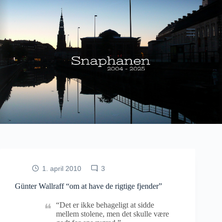
Fortsæt
til
indhold
1. april 2010
3
Günter Wallraff “om at have de rigtige fjender”
“Det er ikke behageligt at sidde
mellem stolene, men det skulle være