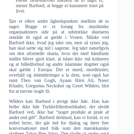
eneste fællesnævner imellem de to sager er,
mener Barfoed, at begge er kunstnere truet på
livet.
Der er ellers andre lighedspunkter imellem de to
sager. Begge er et forsøg fra muslimske
organisationers side på at udstrække shariaens
område til også at gælde i Vesten. Måske ved
Barfoed ikke, hvad jeg taler om, men så synes jeg,
han skal sætte sig ind i sagerne. Jeg taler naturligvis
om den uformelle sharia, hvor det med håndfaste
midler bliver gjort klart, at islam ikke må kritiseres
og at billedforbud og andre islamiske dogmer også
skal gælde i Europa. Det er mord, mordtrusler,
overfald og intimideringer a la dem, som også har
ramt Theo van Gogh, Ayaan Hirsi Ali, Naser
Khader, Gregorius Neckshot og Geert Wilders, blot
for at nævne nogle få.
Wilders kan Barfoed i øvrigt ikke lide. Han kan
heller ikke lide Trykkefrihedsselskabet, der såvidt
Barfoed ved, ikke har “noget produkt at prale af
andet end gift”. Barfoed derimod, kan vi forstå, er en
nobel herre, der går ind for dialog og fører fine
konversationer med folk som den marokkanske
skribent Tahar Ben Jalou. Det skulle vi andre også