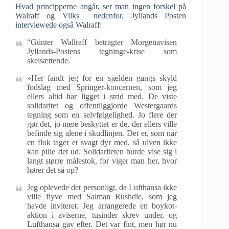
Hvad principperne angår, ser man ingen forskel på
Walraff og Vilks nedenfor. Jyllands Posten
interviewede også Walraff:
“Günter Wallraff betragter Morgenavisen
Jyllands-Postens tegninge-krise som
skelsættende.
»Her fandt jeg for en sjælden gangs skyld
fodslag med Springer-koncernen, som jeg
ellers altid har ligget i strid med. De viste
solidaritet og offentliggjorde Westergaards
tegning som en selvfølgelighed. Jo flere der
gør det, jo mere beskyttet er de, der ellers ville
befinde sig alene i skudlinjen. Det er, som når
en flok tager et svagt dyr med, så ulven ikke
kan pille det ud. Solidariteten burde vise sig i
langt større målestok, for viger man her, hvor
hører det så op?
Jeg oplevede det personligt, da Lufthansa ikke
ville flyve med Salman Rushdie, som jeg
havde inviteret. Jeg arrangerede en boykot-
aktion i aviserne, tusinder skrev under, og
Lufthansa gav efter. Det var fint, men hør nu