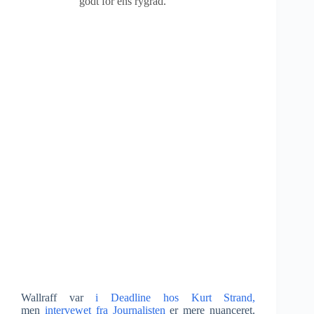
godt for ens rygrad.”
Wallraff var
i Deadline hos Kurt Strand,
men
intervewet fra Journalisten
er mere nuanceret.