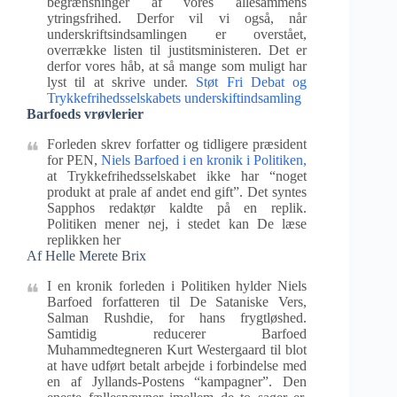
begrænsninger af vores allesammens
ytringsfrihed. Derfor vil vi også, når
underskriftsindsamlingen er overstået,
overrække listen til justitsministeren. Det er
derfor vores håb, at så mange som muligt har
lyst til at skrive under.
Støt Fri Debat og
Trykkefrihedsselskabets underskiftindsamling
Barfoeds vrøvlerier
Forleden skrev forfatter og tidligere præsident
for PEN,
Niels Barfoed i en kronik i Politiken,
at Trykkefrihedsselskabet ikke har “noget
produkt at prale af andet end gift”. Det syntes
Sapphos redaktør kaldte på en replik.
Politiken mener nej, i stedet kan De læse
replikken her
Af Helle Merete Brix
I en kronik forleden i Politiken hylder Niels
Barfoed forfatteren til De Sataniske Vers,
Salman Rushdie, for hans frygtløshed.
Samtidig reducerer Barfoed
Muhammedtegneren Kurt Westergaard til blot
at have udført betalt arbejde i forbindelse med
en af Jyllands-Postens “kampagner”. Den