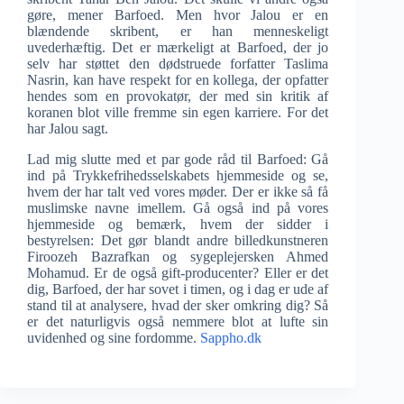
gøre, mener Barfoed. Men hvor Jalou er en
blændende skribent, er han menneskeligt
uvederhæftig. Det er mærkeligt at Barfoed, der jo
selv har støttet den dødstruede forfatter Taslima
Nasrin, kan have respekt for en kollega, der opfatter
hendes som en provokatør, der med sin kritik af
koranen blot ville fremme sin egen karriere. For det
har Jalou sagt.
Lad mig slutte med et par gode råd til Barfoed: Gå
ind på Trykkefrihedsselskabets hjemmeside og se,
hvem der har talt ved vores møder. Der er ikke så få
muslimske navne imellem. Gå også ind på vores
hjemmeside og bemærk, hvem der sidder i
bestyrelsen: Det gør blandt andre billedkunstneren
Firoozeh Bazrafkan og sygeplejersken Ahmed
Mohamud. Er de også gift-producenter? Eller er det
dig, Barfoed, der har sovet i timen, og i dag er ude af
stand til at analysere, hvad der sker omkring dig? Så
er det naturligvis også nemmere blot at lufte sin
uvidenhed og sine fordomme.
Sappho.dk