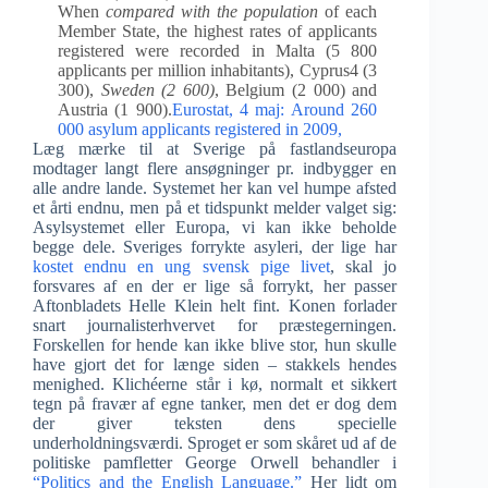
When
compared with the population
of each
Member State, the highest rates of applicants
registered were recorded in Malta (5 800
applicants per million inhabitants), Cyprus4 (3
300),
Sweden (2 600)
, Belgium (2 000) and
Austria (1 900).
Eurostat, 4 maj: Around 260
000 asylum applicants registered in 2009,
Læg mærke til at Sverige på fastlandseuropa
modtager langt flere ansøgninger pr. indbygger en
alle andre lande. Systemet her kan vel humpe afsted
et årti endnu, men på et tidspunkt melder valget sig:
Asylsystemet eller Europa, vi kan ikke beholde
begge dele. Sveriges forrykte asyleri, der lige har
kostet endnu en ung svensk pige livet
, skal jo
forsvares af en der er lige så forrykt, her passer
Aftonbladets Helle Klein helt fint. Konen forlader
snart journalisterhvervet for præstegerningen.
Forskellen for hende kan ikke blive stor, hun skulle
have gjort det for længe siden – stakkels hendes
menighed. Klichéerne står i kø, normalt et sikkert
tegn på fravær af egne tanker, men det er dog dem
der giver teksten dens specielle
underholdningsværdi. Sproget er som skåret ud af de
politiske pamfletter George Orwell behandler i
“Politics and the English Language.”
Her lidt om