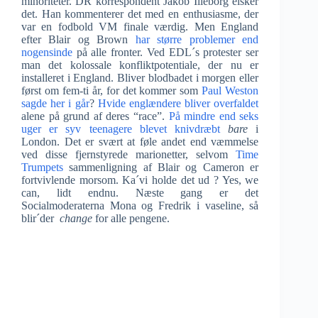
minoriteter. DR korrespondent Jakob Illeborg elsker
det. Han kommenterer det med en enthusiasme, der
var en fodbold VM finale værdig. Men England
efter Blair og Brown
har større problemer end
nogensinde
på alle fronter. Ved EDL´s protester ser
man det kolossale konfliktpotentiale, der nu er
installeret i England. Bliver blodbadet i morgen eller
først om fem-ti år, for det kommer som
Paul Weston
sagde her i går
?
Hvide englændere bliver overfaldet
alene på grund af deres “race”.
På mindre end seks
uger er syv teenagere blevet knivdræbt
bare
i
London. Det er svært at føle andet end væmmelse
ved disse fjernstyrede marionetter, selvom
Time
Trumpets
sammenligning af Blair og Cameron er
fortvivlende morsom. Ka´vi holde det ud ? Yes, we
can, lidt endnu. Næste gang er det
Socialmoderaterna Mona og Fredrik i vaseline, så
blir´der
change
for alle pengene.