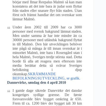
börjar med Ilmar Reepalus Malmö så kan man
konstatera att det inte bara är judar som flyttar
från staden eller snarare flyr från staden. Utan
först och främst handlar det om svenskar som
lämnar Malmö.
Under åren 2002 till 2009 har ca 3000
personer med svensk bakgrund lämnat staden.
Men under samma år har inte mindre än ca
30000 personer med utländsk bakgrund flyttat
in till Malmö. Den här utvecklingen behöver
inte pågå så många år till innan svenskar är i
minoritet Malmö, inte bara i Rosengård utan i
hela Malmö, Sveriges tredje största stad. Detta
borde få alla att reagera men eftersom inte
media berättar detta så svävar Sveriges
befolkning i djup
okunskap.
SKRÄMMANDE
BEFOLKNINGSUTVECKLING, se grafik.
Dannevirke, søndag den 4 april 2010
I gamle dage sikrede Danevirke det danske
kongeriges sydlige grænse. De første
forsvarsvolde blev bygget omkring år 650.
Frem til ca. 1200 blev der bygget ialt 30 km