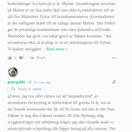
husholdninger fra byen på et år. Malmö. Invandringens inverkan
på Malmö är ett lika starkt skäl som olika b¿endefaktorer till att
allt fler Malmöbor flyttar till kranskommunerna. Kriminaliteten
är det vanligaste skälet till att många lämnar Malmö. Den bilden
ger de personliga kommentarer som nära sjuhundra utflyttade
Malmöbor har givit i en enkät gjord av Malmö kommun. “Att
invandrarna ökat så kraftigt är en av anledningarna till flytten.
Vi känner otrygghet
…
Read more »
Reply
0
peerpede
16 years ago
Reply to
steen
@steen, jag tror eller rättare vet att”statsunderstöd” av
invandrares försörjning är tidsbestämd till ganska få år, sen är
det boende-kommunen där får stå för notan och den är inte liten.
Såklart är nog den främsta orsaken till från-flyttning idag
trygghetsfrågor och utbildning-frågor pga den växande andel o-
emancipierade tvåspråkiga där lägger beslag på alla resurser. Det