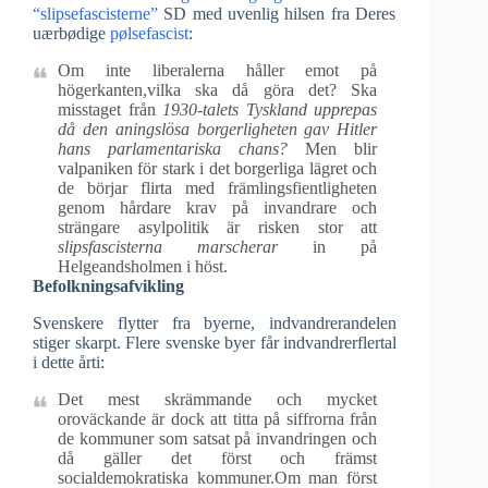
“slipsefascisterne”
SD med uvenlig hilsen fra Deres
uærbødige
pølsefascist
:
Om inte liberalerna håller emot på
högerkanten,vilka ska då göra det? Ska
misstaget från
1930-talets Tyskland upprepas
då den aningslösa borgerligheten gav Hitler
hans parlamentariska chans?
Men blir
valpaniken för stark i det borgerliga lägret och
de börjar flirta med främlingsfientligheten
genom hårdare krav på invandrare och
strängare asylpolitik är risken stor att
slipsfascisterna marscherar
in på
Helgeandsholmen i höst.
Befolkningsafvikling
Svenskere flytter fra byerne, indvandrerandelen
stiger skarpt. Flere svenske byer får indvandrerflertal
i dette årti:
Det mest skrämmande och mycket
oroväckande är dock att titta på siffrorna från
de kommuner som satsat på invandringen och
då gäller det först och främst
socialdemokratiska kommuner.Om man först