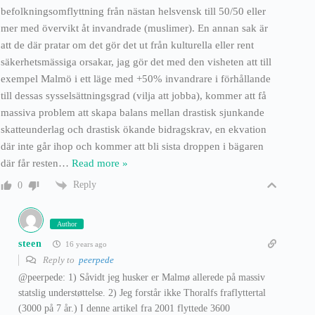
befolkningsomflyttning från nästan helsvensk till 50/50 eller
mer med övervikt åt invandrade (muslimer). En annan sak är
att de där pratar om det gör det ut från kulturella eller rent
säkerhetsmässiga orsakar, jag gör det med den visheten att till
exempel Malmö i ett läge med +50% invandrare i förhållande
till dessas sysselsättningsgrad (vilja att jobba), kommer att få
massiva problem att skapa balans mellan drastisk sjunkande
skatteunderlag och drastisk ökande bidragskrav, en ekvation
där inte går ihop och kommer att bli sista droppen i bägaren
där får resten
…
Read more »
Reply
0
Author
steen
16 years ago
Reply to
peerpede
@peerpede: 1) Såvidt jeg husker er Malmø allerede på massiv
statslig understøttelse. 2) Jeg forstår ikke Thoralfs fraflyttertal
(3000 på 7 år.) I denne artikel fra 2001 flyttede 3600