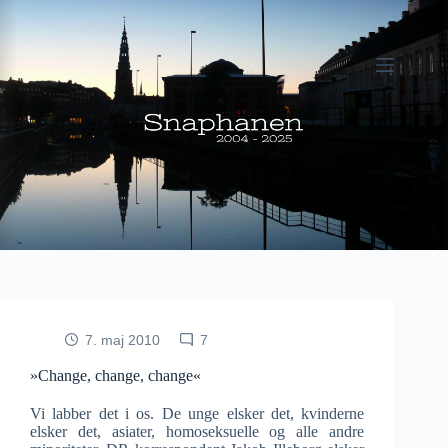
Fortsæt
til
indhold
7. maj 2010
7
»Change, change, change«
Vi labber det i os. De unge elsker det, kvinderne
elsker det, asiater, homoseksuelle og alle andre