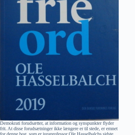
Demokrati forudsætter, at information og synspunkter flyder
frit. At disse forudsætninger ikke længere er til stede, er emnet
for denne bog, som er juraprofessor Ole Hasselbalchs sidste