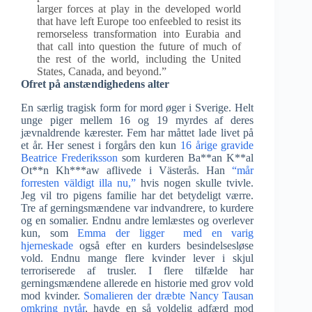
larger forces at play in the developed world
that have left Europe too enfeebled to resist its
remorseless transformation into Eurabia and
that call into question the future of much of
the rest of the world, including the United
States, Canada, and beyond.”
Ofret på anstændighedens alter
En særlig tragisk form for mord øger i Sverige. Helt
unge piger mellem 16 og 19 myrdes af deres
jævnaldrende kærester. Fem har måttet lade livet på
et år. Her senest i forgårs den kun
16 årige gravide
Beatrice Frederiksson
som kurderen Ba**an K**al
Ot**n Kh***aw aflivede i Västerås. Han
“mår
forresten väldigt illa nu,”
hvis nogen skulle tvivle.
Jeg vil tro pigens familie har det betydeligt værre.
Tre af gerningsmændene var indvandrere, to kurdere
og en somalier. Endnu andre lemlæstes og overlever
kun, som
Emma der ligger med en varig
hjerneskade
også efter en kurders besindelsesløse
vold. Endnu mange flere kvinder lever i skjul
terroriserede af trusler. I flere tilfælde har
gerningsmændene allerede en historie med grov vold
mod kvinder.
Somalieren der dræbte Nancy Tausan
omkring nytår
, havde en så voldelig adfærd mod