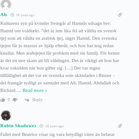
Als
16 years ago
Kulturens syn på kvinder fremgår af Hamids udsagn her:
Hamid om voldtækt. ”det är inte lika fel att våldta en svensk
tjej som att våldta en arabisk tjej, säger Hamid. Den svenska
tjejen får ju massor av hjälp efteråt, och hon har nog redan
knullat. Men arabtjejen får problem med sin familj. För henne
är det en stor skam att bli våldtagen. Det är viktigt att hon har
kvar oskulden när hon gifter sig. […] Det var ingen
tillfällighet att det var en svenska som skändades i Rissne –
det framgår tydligt av samtalet med Ali, Hamid, Abdallah och
Richard.
…
Read more »
Reply
0
Robin Shadowes
16 years ago
Fallet med Beatrice visar sig vara betydligt värre än befarat