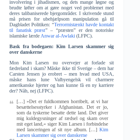
involvering i jihadismen, og dets mange løgne og
brudte løfter om at gøre noget ved problemet med
deres talibaniserede bjergområder. I skrivende stund
må prisen for ubehjælpsom manipulation gå til
Dagbladet Politiken: “
Terrormistænkt havde kontakt
til fanatisk præst
” – “præsten” er den notoriske
islamiske lærde
Anwar al-Awlaki
(LFPC).
Bask fra bodegaen: Kim Larsen skammer sig
over danskerne
Mon Kim Larsen nu overvejer at forlade sit
fædreland i skam? Måske ikke til Sverige – dem har
Carsten Jensen jo erobret – men hvad med USA,
måske hans lune Valbyengelsk vil charmere
amerikanske hjerter og han kunne få en ny karriere
der? Nåh, nej (LFPC).
[…] »Det er fuldkommen horribelt, at vi har
besættelsesstyrker i Afghanistan. Det er jo,
som da tyskerne besatte dette land. Det giver
mig kuldegysninger af rædsel og skam over
mit eget land,« siger Kim Larsen i forbindelse
med lanceringen af sit nye album. […]
Kim
Larsen skammer sig over danskerne