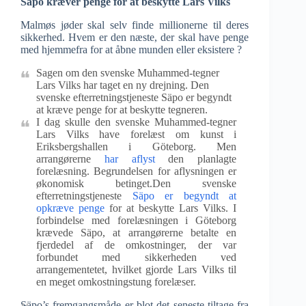
Säpo kræver penge for at beskytte Lars Vilks
Malmøs jøder skal selv finde millionerne til deres
sikkerhed. Hvem er den næste, der skal have penge
med hjemmefra for at åbne munden eller eksistere ?
Sagen om den svenske Muhammed-tegner
Lars Vilks har taget en ny drejning. Den
svenske efterretningstjeneste Säpo er begyndt
at kræve penge for at beskytte tegneren.
I dag skulle den svenske Muhammed-tegner
Lars Vilks have forelæst om kunst i
Eriksbergshallen i Göteborg. Men
arrangørerne
har aflyst
den planlagte
forelæsning. Begrundelsen for aflysningen er
økonomisk betinget.Den svenske
efterretningstjeneste
Säpo er begyndt at
opkræve penge
for at beskytte Lars Vilks. I
forbindelse med forelæsningen i Göteborg
krævede Säpo, at arrangørerne betalte en
fjerdedel af de omkostninger, der var
forbundet med sikkerheden ved
arrangementetet, hvilket gjorde Lars Vilks til
en meget omkostningstung forelæser.
Säpo’s fremgangsmåde er blot det seneste tiltage fra