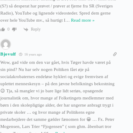
(S?) så desperat har prøvet / prøver at fjerne fra SR (Sveriges
Radio), YouTube og lignende videosteder. Spred dem gerne
over hele YouTube mv., så hurtigt I
…
Read more »
Reply
0
Bjovulf
16 years ago
Wow, gad vide om den var gået, hvis Tøger havde været på
sin pind? Nu har selv nogen Poltiken fået øje på
socialakrobaternes endeløse hykleri og evige fremvisen af
uplettet menneskesyn – på den jævne befolknings bekostning
😉 Tja, så mangler vi jo bare lige lidt seriøs, opsøgende
journalistik om, hvor mange af Folketingets medlemmer med
børn i den skolepligtige alder, der har ungerne anbragt trygt i
private skoler … og hvor mange af Politikens egne
medarbejdere det samme gælder fænomen for 😀 … Fx. Peter
Mogensen, Lars Trier “Fjogensen” ( som ghm. åbenbart tror