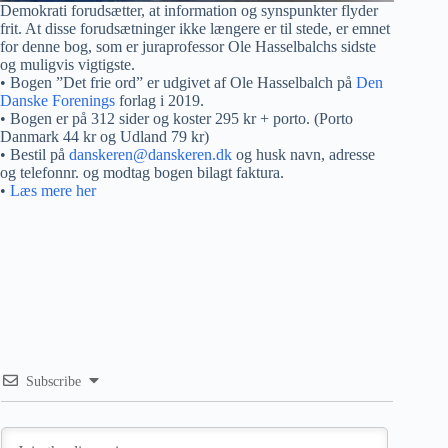
Demokrati forudsætter, at information og synspunkter flyder
frit. At disse forudsætninger ikke længere er til stede, er emnet
for denne bog, som er juraprofessor Ole Hasselbalchs sidste
og muligvis vigtigste.
• Bogen ”Det frie ord” er udgivet af Ole Hasselbalch på
Den
Danske Forenings
forlag i 2019.
• Bogen er på 312 sider og koster 295 kr + porto. (Porto
Danmark 44 kr og Udland 79 kr)
• Bestil på
danskeren@danskeren.dk
og husk navn, adresse
og telefonnr. og modtag bogen bilagt faktura.
•
Læs mere her
Subscribe