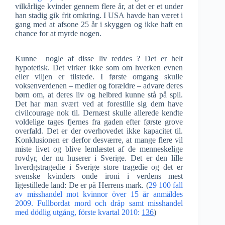
vilkårlige kvinder gennem flere år, at det er et under
han stadig gik frit omkring. I USA havde han været i
gang med at afsone 25 år i skyggen og ikke haft en
chance for at myrde nogen.
Kunne nogle af disse liv reddes ? Det er helt
hypotetisk. Det virker ikke som om hverken evnen
eller viljen er tilstede. I første omgang skulle
voksenverdenen – medier og forældre – advare deres
børn om, at deres liv og helbred kunne stå på spil.
Det har man svært ved at forestille sig dem have
civilcourage nok til. Dernæst skulle allerede kendte
voldelige tages fjernes fra gaden efter første grove
overfald. Det er der overhovedet ikke kapacitet til.
Konklusionen er derfor desværre, at mange flere vil
miste livet og blive lemlæstet af de menneskelige
rovdyr, der nu huserer i Sverige. Det er den lille
hverdgstragedie i Sverige store tragedie og det er
svenske kvinders onde ironi i verdens mest
ligestillede land: De er på Herrens mark. (
29 100 fall
av misshandel mot kvinnor över 15 år anmäldes
2009.
Fullbordat mord och dråp samt misshandel
med dödlig utgång, förste kvartal 2010:
136
)