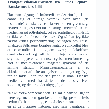
Tvangsauktions-terroristen fra Times Square:
Danske mediers fallit
Har man adgang til Infomedia er det rimeligt let at
danne sig et hurtigt overblik over hvad (de
resterende) danske aviser skriver om en given sag.
Nyheder aftages i vid udstrækning i metermål fra en
mediemæssig pølsefabrik, og personlighed og indsigt
er ikke et fremherskende træk. Og så har jeg ikke
nævnt kritisk perspektivering. At sagen om Faisal
Shahzads fejlslagne bombeattentat øjeblikkeligt blev
et casestudie i undvigemanøvrer, udeladelser,
overfladiskhed og alt for hurtige konklusioner
skyldes næppe en sammensværgelse, men formentlig
blot at medieverdenen reagerer synkront på de
samme stimuli. Mainstreammedierne er et
ekkokammer af delte antagelser holdninger, og frygt
for at falde uden for det pæne selskab. Danske
medier var med fra starten i denne sag. Helt
spontant, og dét er jo det uhyggelige.
“New York-bombemanden Faisal Shahzad ligner
mere og mere en ganske almindelig person, hvis
nedtur fik ham til at søge mod ekstremismen …” er
en af de hyppige historier, med små variationer i