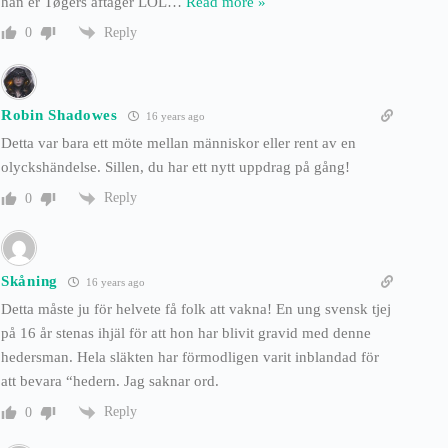
han er Tøgers aftager LOL
…
Read more »
Reply
0
Robin Shadowes
16 years ago
Detta var bara ett möte mellan människor eller rent av en
olyckshändelse. Sillen, du har ett nytt uppdrag på gång!
Reply
0
Skåning
16 years ago
Detta måste ju för helvete få folk att vakna! En ung svensk tjej
på 16 år stenas ihjäl för att hon har blivit gravid med denne
hedersman. Hela släkten har förmodligen varit inblandad för
att bevara “hedern. Jag saknar ord.
Reply
0