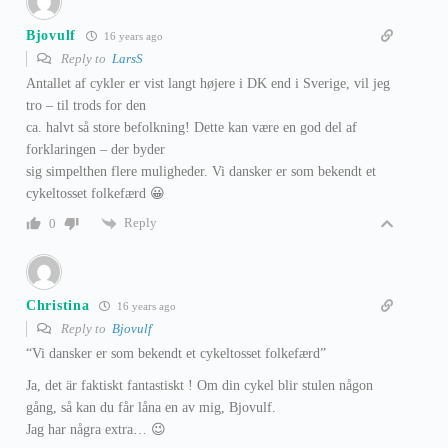
Bjovulf
16 years ago
Reply to
LarsS
Antallet af cykler er vist langt højere i DK end i Sverige, vil jeg
tro – til trods for den
ca. halvt så store befolkning! Dette kan være en god del af
forklaringen – der byder
sig simpelthen flere muligheder. Vi dansker er som bekendt et
cykeltosset folkefærd 😀
Reply
0
Christina
16 years ago
Reply to
Bjovulf
“Vi dansker er som bekendt et cykeltosset folkefærd”
Ja, det är faktiskt fantastiskt ! Om din cykel blir stulen någon
gång, så kan du får låna en av mig, Bjovulf.
Jag har några extra… 😉