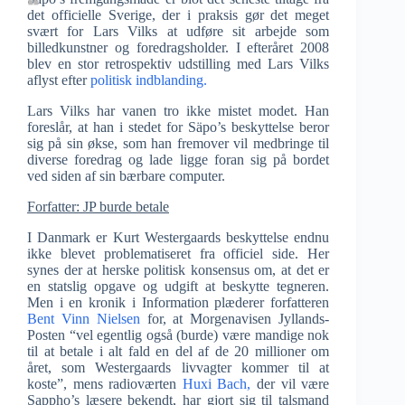
det officielle Sverige, der i praksis gør det meget
svært for Lars Vilks at udføre sit arbejde som
billedkunstner og foredragsholder. I efteråret 2008
blev en stor retrospektiv udstilling med Lars Vilks
aflyst efter
politisk indblanding.
Lars Vilks har vanen tro ikke mistet modet. Han
foreslår, at han i stedet for Säpo’s beskyttelse beror
sig på sin økse, som han fremover vil medbringe til
diverse foredrag og lade ligge foran sig på bordet
ved siden af sin bærbare computer.
Forfatter: JP burde betale
I Danmark er Kurt Westergaards beskyttelse endnu
ikke blevet problematiseret fra officiel side. Her
synes der at herske politisk konsensus om, at det er
en statslig opgave og udgift at beskytte tegneren.
Men i en kronik i Information plæderer forfatteren
Bent Vinn Nielsen
for, at Morgenavisen Jyllands-
Posten “vel egentlig også (burde) være mandige nok
til at betale i alt fald en del af de 20 millioner om
året, som Westergaards livvagter kommer til at
koste”, mens radioværten
Huxi Bach,
der vil være
Sappho’s læsere bekendt, har gjort sig til talsmand