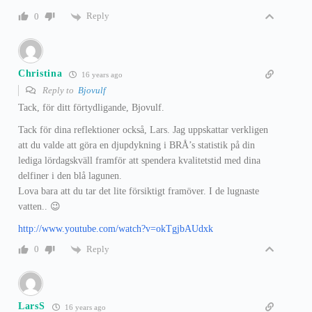
Reply
0
Christina
16 years ago
Reply to
Bjovulf
Tack, för ditt förtydligande, Bjovulf.
Tack för dina reflektioner också, Lars. Jag uppskattar verkligen
att du valde att göra en djupdykning i BRÅ’s statistik på din
lediga lördagskväll framför att spendera kvalitetstid med dina
delfiner i den blå lagunen.
Lova bara att du tar det lite försiktigt framöver. I de lugnaste
vatten.. 😉
http://www.youtube.com/watch?v=okTgjbAUdxk
Reply
0
LarsS
16 years ago