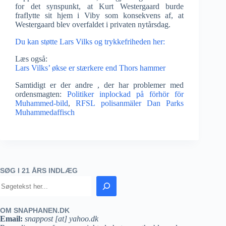
for det synspunkt, at Kurt Westergaard burde
fraflytte sit hjem i Viby som konsekvens af, at
Westergaard blev overfaldet i privaten nytårsdag.
Du kan støtte Lars Vilks og trykkefriheden her:
Læs også:
Lars Vilks’ økse er stærkere end Thors hammer
Samtidigt er der andre , der har problemer med
ordensmagten:
Politiker inplockad på förhör för
Muhammed-bild
,
RFSL polisanmäler Dan Parks
Muhammedaffisch
SØG I 21 ÅRS INDLÆG
OM SNAPHANEN.DK
Email:
snappost [at] yahoo.dk