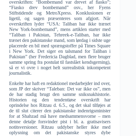
overskriften: “Bombemand var drevet af fiasko”;
“Fiasko drev bombemand” osv., her Fyens
Stiftstidende og MetroXpress. Konklusionen er
ligetil, og sagen præsenteres som afgjort. Når
overskriften lyder “USA: Taliban har ikke trænet
New York-bombemand”, mens artiklen starter med
“Taliban i Pakistan, Tehreek-e-Taliban, har ikke
trænet den pakistanske mand, som lørdag i sidste uge
placerede en bil med sprængstoffer på Times Square
i New York. Det siger en talsmand for Taliban i
Pakistan” (her Fredericia Dagblad, men flere bruger
samme spring fra postulat til fastslået kendsgerning),
så er vi ovre i noget helt surrealistisk inkompetent
journalistik.
Enkelte har haft en redaktionel medarbejder ind over,
som JP der skriver “Taleban: Det var ikke os”, men
de har stadig brugt den samme sniksnakhistorie.
Historien og den tendentiøse overskrift har
oprindelse hos Ritzau d. 6.5., og det skal tilføjes at
de til slut citerer den pakistanske indenrigsminister
for at Shahzad må have medsammensvorne – men
denne detalje forsvinder pist i bl. a. gratisavisers
notitsversioner. Ritzau uddyber heller ikke med
oplysning om det pakistanske styres dybe