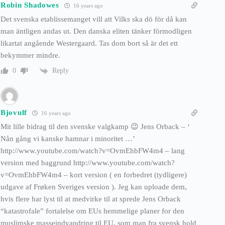
Robin Shadowes
16 years ago
Det svenska etablissemanget vill att Vilks ska dö för då kan
man äntligen andas ut. Den danska eliten tänker förmodligen
likartat angående Westergaard. Tas dom bort så är det ett
bekymmer mindre.
Reply
0
Bjovulf
16 years ago
Mit lille bidrag til den svenske valgkamp 😉 Jens Orback – ‘
Nån gång vi kanske hamnar i minoritet …’
http://www.youtube.com/watch?v=OvmEhbFW4m4 – lang
version med baggrund http://www.youtube.com/watch?
v=OvmEhbFW4m4 – kort version ( en forbedret (tydligere)
udgave af Frøken Sveriges version ). Jeg kan uploade dem,
hvis flere har lyst til at medvirke til at sprede Jens Orback
“katastrofale” fortalelse om EUs hemmelige planer for den
muslimske masseindvandring til EU, som man fra svensk hold