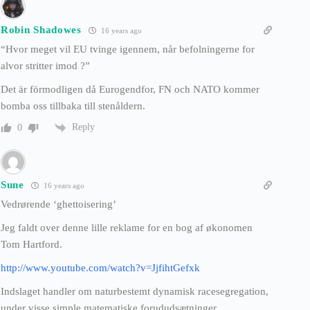
Robin Shadowes
16 years ago
“Hvor meget vil EU tvinge igennem, når befolningerne for
alvor stritter imod ?”
Det är förmodligen då Eurogendfor, FN och NATO kommer
bomba oss tillbaka till stenåldern.
Reply
0
Sune
16 years ago
Vedrørende ‘ghettoisering’
Jeg faldt over denne lille reklame for en bog af økonomen
Tom Hartford.
http://www.youtube.com/watch?v=JjfihtGefxk
Indslaget handler om naturbestemt dynamisk racesegregation,
under visse simple matematiske forududsætninger.