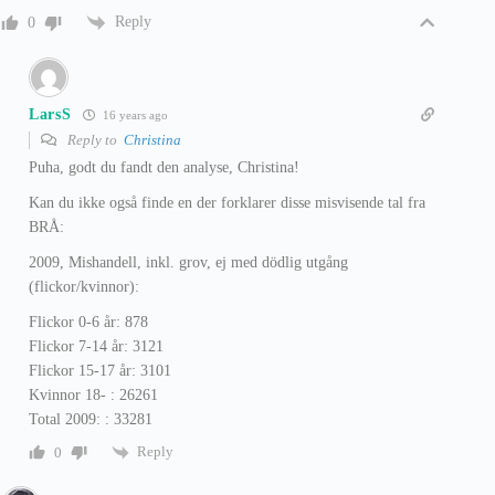
Reply
0
LarsS
16 years ago
Reply to
Christina
Puha, godt du fandt den analyse, Christina!
Kan du ikke også finde en der forklarer disse misvisende tal fra
BRÅ:
2009, Mishandell, inkl. grov, ej med dödlig utgång
(flickor/kvinnor):
Flickor 0-6 år: 878
Flickor 7-14 år: 3121
Flickor 15-17 år: 3101
Kvinnor 18- : 26261
Total 2009: : 33281
Reply
0