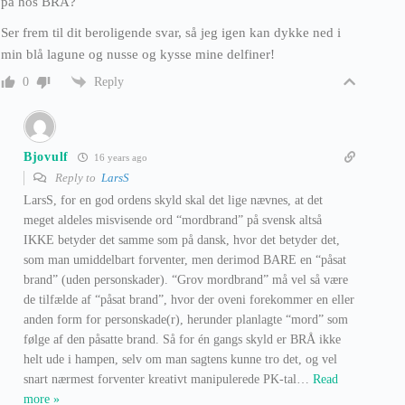
på hos BRÅ?
Ser frem til dit beroligende svar, så jeg igen kan dykke ned i
min blå lagune og nusse og kysse mine delfiner!
Reply
0
Bjovulf
16 years ago
Reply to
LarsS
LarsS, for en god ordens skyld skal det lige nævnes, at det
meget aldeles misvisende ord “mordbrand” på svensk altså
IKKE betyder det samme som på dansk, hvor det betyder det,
som man umiddelbart forventer, men derimod BARE en “påsat
brand” (uden personskader). “Grov mordbrand” må vel så være
de tilfælde af “påsat brand”, hvor der oveni forekommer en eller
anden form for personskade(r), herunder planlagte “mord” som
følge af den påsatte brand. Så for én gangs skyld er BRÅ ikke
helt ude i hampen, selv om man sagtens kunne tro det, og vel
snart nærmest forventer kreativt manipulerede PK-tal
…
Read
more »