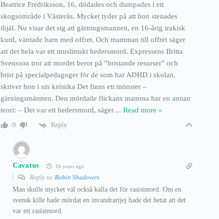
Beatrice Fredriksson, 16, dödades och dumpades i ett
skogsområde i Västerås. Mycket tyder på att hon stenades
ihjäl. Nu visar det sig att gärningsmannen, en 16-årig irakisk
kurd, väntade barn med offret. Och mamman till offret säger
att det hela var ett muslimskt hedersmord. Expressens Britta
Svensson tror att mordet beror på ”bristande resurser” och
brist på specialpedagoger för de som har ADHD i skolan,
skriver hon i sin krönika Det finns ett mönster –
gärningsmännen. Den mördade flickans mamma har en annan
teori: – Det var ett hedersmord, säger
…
Read more »
Reply
0
Cavatus
16 years ago
Reply to
Robin Shadowes
Man skulle mycket väl också kalla det för rasistmord. Om en
svensk kille hade mördat en invandrartjej hade det hetat att det
var ett rasistmord.