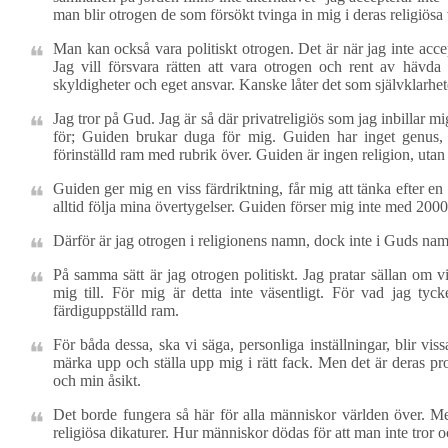
man blir otrogen de som försökt tvinga in mig i deras religiösa 
Man kan också vara politiskt otrogen. Det är när jag inte acc
Jag vill försvara rätten att vara otrogen och rent av hävda 
skyldigheter och eget ansvar. Kanske låter det som självklarhet
Jag tror på Gud. Jag är så där privatreligiös som jag inbillar mig
för; Guiden brukar duga för mig. Guiden har inget genus, ä
förinställd ram med rubrik över. Guiden är ingen religion, utan 
Guiden ger mig en viss färdriktning, får mig att tänka efter en
alltid följa mina övertygelser. Guiden förser mig inte med 20
Därför är jag otrogen i religionens namn, dock inte i Guds na
På samma sätt är jag otrogen politiskt. Jag pratar sällan om vi
mig till. För mig är detta inte väsentligt. För vad jag ty
färdiguppställd ram.
För båda dessa, ska vi säga, personliga inställningar, blir vissa
märka upp och ställa upp mig i rätt fack. Men det är deras pro
och min åsikt.
Det borde fungera så här för alla människor världen över. Me
religiösa dikaturer. Hur människor dödas för att man inte tror