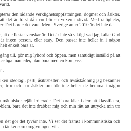
värld.
epterar den rådande verklighetsuppfattningen, dogmer och åsikter.
att det är först då man blir en vuxen individ. Med rättigheter,
er. Det borde det vara. Men i Sverige anno 2010 är det inte det.
 att de flesta svenskar är. Det är inte så viktigt vad jag kallar Gud
r ingen person, eller staty. Den passar inte heller in i någon
helt enkelt bara är.
 gång till, gör mig lyhörd och öppen, men samtidigt inställd på att
00-sidiga manualer, utan bara med en kompass.
mn.
lken ideologi, parti, åsiktsbatteri och livsåskådning jag bekänner
cker, tror och har åsikter om hör inte heller de hemma i någon
 människor rejält irriterade. Det bara kliar i dem att klassificera,
blem, bara det inte drabbar mig och min rätt att uttrycka min tro
n det gör det tyvärr inte. Vi ser det främst i kommunistiska och
 och tänker som omgivningen vill.