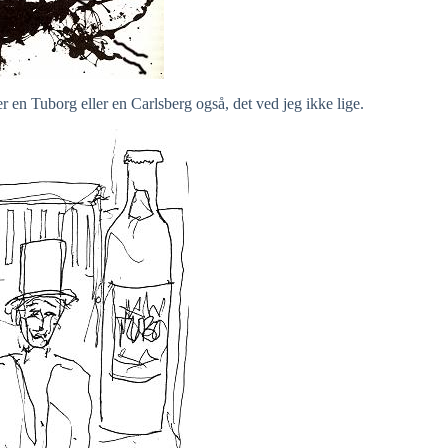
 Tuborg eller en Carlsberg også, det ved jeg ikke lige.