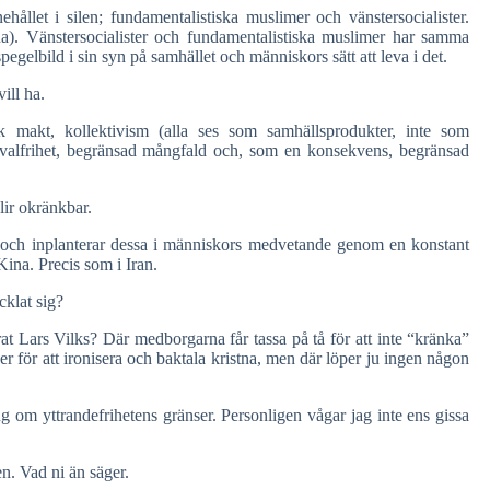
ehållet i silen; fundamentalistiska muslimer och vänstersocialister.
rna). Vänstersocialister och fundamentalistiska muslimer har samma
elbild i sin syn på samhället och människors sätt att leva i det.
ill ha.
tisk makt, kollektivism (alla ses som samhällsprodukter, inte som
n valfrihet, begränsad mångfald och, som en konsekvens, begränsad
ir okränkbar.
g och inplanterar dessa i människors medvetande genom en konstant
ina. Precis som i Iran.
cklat sig?
rat Lars Vilks? Där medborgarna får tassa på tå för att inte “kränka”
er för att ironisera och baktala kristna, men där löper ju ingen någon
g om yttrandefrihetens gränser. Personligen vågar jag inte ens gissa
n. Vad ni än säger.