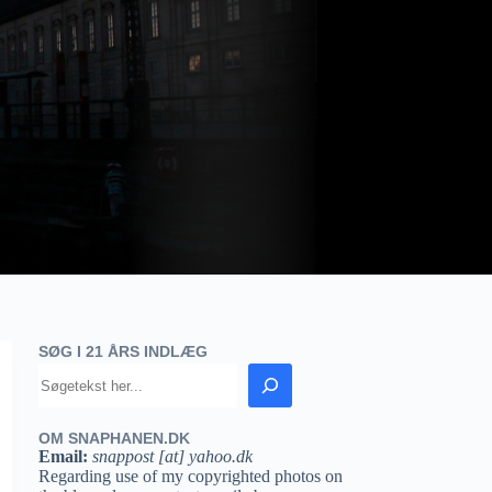
SØG I 21 ÅRS INDLÆG
OM SNAPHANEN.DK
Email:
snappost [at] yahoo.dk
Regarding use of my copyrighted photos on