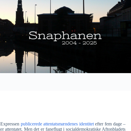
. Expressen
publicerede attentatsmændenes identitet
efter fem dage –
ter attentatet. Men det er faneflugt i socialdemokratiske Aftonbladets