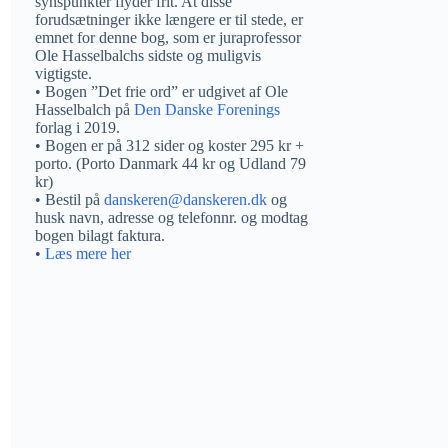
synspunkter flyder frit. At disse
forudsætninger ikke længere er til stede, er
emnet for denne bog, som er juraprofessor
Ole Hasselbalchs sidste og muligvis
vigtigste.
• Bogen ”Det frie ord” er udgivet af Ole
Hasselbalch på
Den Danske Forenings
forlag i 2019.
• Bogen er på 312 sider og koster 295 kr +
porto. (Porto Danmark 44 kr og Udland 79
kr)
• Bestil på
danskeren@danskeren.dk
og
husk navn, adresse og telefonnr. og modtag
bogen bilagt faktura.
•
Læs mere her