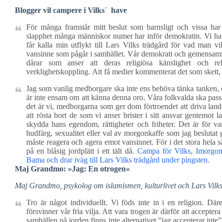
Blogger vil campere i Vilks´ have
För många framstår mitt beslut som barnsligt och vissa har 
slapphet många människor numer har inför demokratin. Vi har he
får kalla min utflykt till Lars Vilks trädgård för vad man v
vansinne som pågår i samhället. Vår demokrati och gemensamma
dårar som anser att deras religiösa känslighet och re
verklighetskoppling. Att få medier kommenterat det som skett, 
Jag som vanlig medborgare ska inte ens behöva tänka tanken, 
är inte ensam om att känna denna oro. Våra folkvalda ska pass
det är vi, medborgarna som ger dom förtroendet att driva land
att rösta bort de som vi anser brister i sitt ansvar gentemot l
skydda hans egendom, rättigheter och friheter. Det är för v
hudfärg, sexualitet eller val av morgonkaffe som jag beslutat 
måste reagera och agera emot vansinnet. För i det stora hela så
på en blåsig jordplätt i ett tält då.
Campa för Vilks
,
Imorgon
Bama och drar iväg till Lars Vilks trädgård under pingsten.
Maj Grandmo: »Jag: En otrogen«
Maj Grandmo, psykolog om islamismen, kulturlivet och Lars Vilks.
Tro är något individuellt. Vi föds inte in i en religion. Där
försvinner vår fria vilja. Att vara trogen är därför att accepte
samhällen på jorden finns inte alternativet ”jag accepterar int