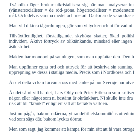
Två olika läger brukar utkristallisera sig när man analyserar inn
(vänstersocialister = de röd-gröna, högersocialister = moderate
mål. Och delvis samma medel och metod. Därför är de varandras speg
Man vill diktera tågordningen, gör som vi tycker och ni får vad ni v
Tillväxtfientlighet, förstatligande, skyhöga skatter, ökad poli
individer). Aktivt förtryck av oliktänkande, minskad eller inge
åsiktsfrihet.
Makten har monopol på sanningen, som man uppfattar den. Den bl
Man uppfinner egna ord och uttryck för att beskriva sin sannin
upprepning av dessa i statliga media. Precis som i Nordkorea och K
Är det detta vi kan förvänta oss med tanke på hur Sverige har utve
Är det så ni vill ha det, Lars Ohly och Peter Eriksson som kritise
någon eller något som ni bestämt är okränkbart. Ni skulle inte dra 
risk att bli “kränkt” enligt ert sätt att betrakta världen.
Just nu pågår, bakom ridåerna, yttrandefrihetskommitténs utrednin
vad som sägs där, bakom lyckta dörrar.
Men som sagt, jag kommer att kämpa för min rätt att få vara otroge