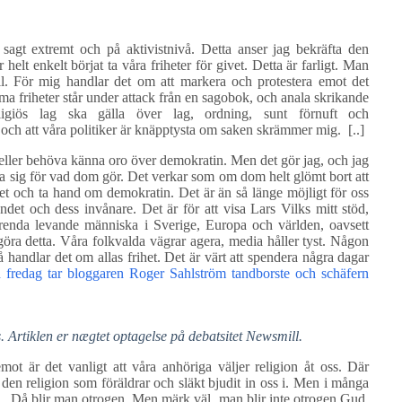
sagt extremt och på aktivistnivå. Detta anser jag bekräfta den
lt enkelt börjat ta våra friheter för givet. Detta är farligt. Man
ill. För mig handlar det om att markera och protestera emot det
 friheter står under attack från en sagobok, och anala skrikande
ligiös lag ska gälla över lag, ordning, sunt förnuft och
och att våra politiker är knäpptysta om saken skrämmer mig. [..]
eller behöva känna oro över demokratin. Men det gör jag, och jag
a sig för vad dom gör. Det verkar som om dom helt glömt bort att
et och ta hand om demokratin. Det är än så länge möjligt för oss
andet och dess invånare. Det är för att visa Lars Vilks mitt stöd,
arenda levande människa i Sverige, Europa och världen, oavsett
göra detta. Våra folkvalda vägrar agera, media håller tyst. Någon
 handlar det om allas frihet. Det är värt att spendera några dagar
 fredag tar bloggaren Roger Sahlström tandborste och schäfern
 Artiklen er nægtet optagelse på debatsitet Newsmill.
emot är det vanligt att våra anhöriga väljer religion åt oss. Där
ra den religion som föräldrar och släkt bjudit in oss i. Men i många
e” . Då blir man otrogen. Men märk väl, man blir inte otrogen Gud,