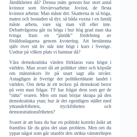
Jämlikheten då? Denna mäts genom hur stort antal
kvinnor som förvärvsarbetar. Jovisst, de flesta
kvinnor arbetar. Man måste det. Skatterna är så höga,
maten och bostaden så dyr, så båda vuxna i en familj
måste arbeta, vare sig man vill eller inte.
Debattvågorna går nu höga i hur hög grad man ska
tvinga fram en “jämlik” fördelning av
föräldradagarna genom kvotering. Att bestämma
själv över sitt liv står inte högt i kurs i Sverige.
Undrar på vilken plats vi hamnar då?
Våra demokratiska värden förklaras vara högst i
världen. Man avser då att politiker sitter och köpslår
om människors liv på snart sagt alla nivåer.
Antagligen är Sverige det politikertätaste landet i
världen. Om detta är ett tecken på demokrati beror
på vem man frågar. TF har frågat dem som ger de
“rätta” svaren. Men om man börjar skrapa på den
demokratiska ytan; hur är det egentligen stället med
yttrandefriheten, tryckfriheten och
demonstrationsfriheten?
Svaret är att bara du har en politiskt korrekt åsikt att
framföra får du göra det utan problem. Men om du
yppar något som går utanför den strikta vänsterlinjen