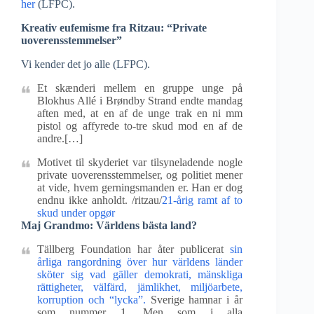
her
(LFPC).
Kreativ eufemisme fra Ritzau: “Private
uoverensstemmelser”
Vi kender det jo alle (LFPC).
Et skænderi mellem en gruppe unge på
Blokhus Allé i Brøndby Strand endte mandag
aften med, at en af de unge trak en ni mm
pistol og affyrede to-tre skud mod en af de
andre.[…]
Motivet til skyderiet var tilsyneladende nogle
private uoverensstemmelser, og politiet mener
at vide, hvem gerningsmanden er. Han er dog
endnu ikke anholdt. /ritzau/
21-årig ramt af to
skud under opgør
Maj Grandmo: Världens bästa land?
Tällberg Foundation har åter publicerat
sin
årliga rangordning över hur världens länder
sköter sig vad gäller demokrati, mänskliga
rättigheter, välfärd, jämlikhet, miljöarbete,
korruption och “lycka”.
Sverige hamnar i år
som nummer 1. Men som i alla