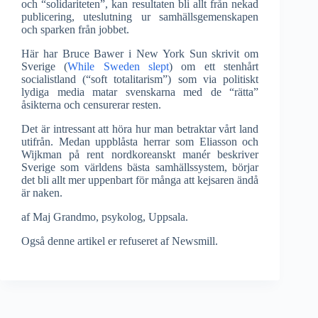
och “solidariteten”, kan resultaten bli allt från nekad
publicering, uteslutning ur samhällsgemenskapen
och sparken från jobbet.
Här har Bruce Bawer i New York Sun skrivit om
Sverige (
While Sweden slept
) om ett stenhårt
socialistland (“soft totalitarism”) som via politiskt
lydiga media matar svenskarna med de “rätta”
åsikterna och censurerar resten.
Det är intressant att höra hur man betraktar vårt land
utifrån. Medan uppblåsta herrar som Eliasson och
Wijkman på rent nordkoreanskt manér beskriver
Sverige som världens bästa samhällssystem, börjar
det bli allt mer uppenbart för många att kejsaren ändå
är naken.
af Maj Grandmo, psykolog, Uppsala.
Også denne artikel er refuseret af Newsmill.