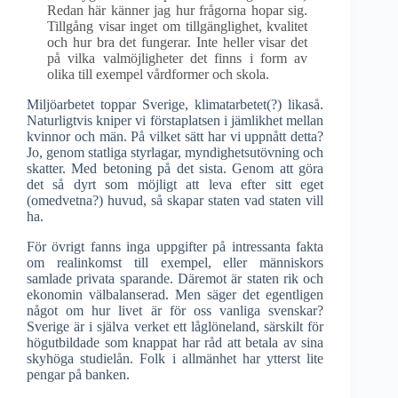
Redan här känner jag hur frågorna hopar sig.
Tillgång visar inget om tillgänglighet, kvalitet
och hur bra det fungerar. Inte heller visar det
på vilka valmöjligheter det finns i form av
olika till exempel vårdformer och skola.
Miljöarbetet toppar Sverige, klimatarbetet(?) likaså.
Naturligtvis kniper vi förstaplatsen i jämlikhet mellan
kvinnor och män. På vilket sätt har vi uppnått detta?
Jo, genom statliga styrlagar, myndighetsutövning och
skatter. Med betoning på det sista. Genom att göra
det så dyrt som möjligt att leva efter sitt eget
(omedvetna?) huvud, så skapar staten vad staten vill
ha.
För övrigt fanns inga uppgifter på intressanta fakta
om realinkomst till exempel, eller människors
samlade privata sparande. Däremot är staten rik och
ekonomin välbalanserad. Men säger det egentligen
något om hur livet är för oss vanliga svenskar?
Sverige är i själva verket ett låglöneland, särskilt för
högutbildade som knappat har råd att betala av sina
skyhöga studielån. Folk i allmänhet har ytterst lite
pengar på banken.