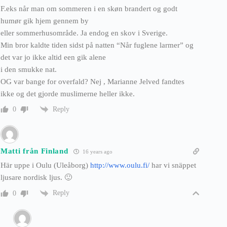
F.eks når man om sommeren i en skøn brandert og godt
humør gik hjem gennem by
eller sommerhusområde. Ja endog en skov i Sverige.
Min bror kaldte tiden sidst på natten “Når fuglene larmer” og
det var jo ikke altid een gik alene
i den smukke nat.
OG var bange for overfald? Nej , Marianne Jelved fandtes
ikke og det gjorde muslimerne heller ikke.
Reply
0
Matti från Finland
16 years ago
Här uppe i Oulu (Uleåborg)
http://www.oulu.fi/
har vi snäppet
ljusare nordisk ljus. 🙂
Reply
0