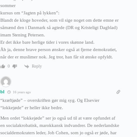
sommer
kursus om “Jagten på lykken”:
Blandt de kloge hoveder, som vil sige noget om dette emne er
såmænd den i Danmark så agtede (DR og Kristeligt Dagblad)
imam Stening Petersen.
Er det ikke bare herlige tider i vores skønne land.
Åh ja, denne brave person ønsker også at fjerne demokratiet,
når der er muslimer nok. Jeg tror, han får sit ønske opfyldt.
Reply
0
bl
16 years ago
“kræftjøde” – overskriften gør mig syg. Og Elsevier
“lokkejøde” er heller ikke bedre.
Men ordet “lokkejøde” ser jo også ud til at være opfundet af
en socialakrobatisk, marokkansk indvandrer. De nederlandske
socialdemokraters leder, Job Cohen, som jo også er jøde, har