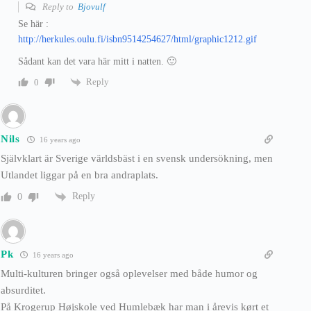
Reply to
Bjovulf
Se här :
http://herkules.oulu.fi/isbn9514254627/html/graphic1212.gif
Sådant kan det vara här mitt i natten. 🙂
Reply
0
Nils
16 years ago
Självklart är Sverige världsbäst i en svensk undersökning, men
Utlandet liggar på en bra andraplats.
Reply
0
Pk
16 years ago
Multi-kulturen bringer også oplevelser med både humor og
absurditet.
På Krogerup Højskole ved Humlebæk har man i årevis kørt et