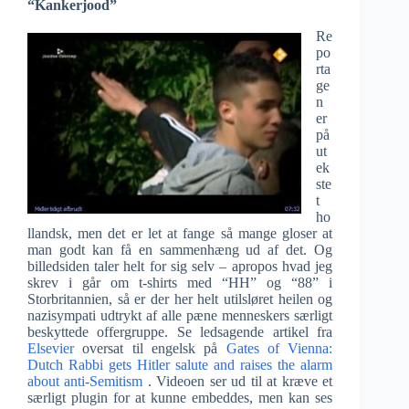
“Kankerjood”
Re
po
rta
ge
n
er
på
ut
ek
ste
t
ho
llandsk, men det er let at fange så mange gloser at
man godt kan få en sammenhæng ud af det. Og
billedsiden taler helt for sig selv – apropos hvad jeg
skrev i går om t-shirts med “HH” og “88” i
Storbritannien, så er der her helt utilsløret heilen og
nazisympati udtrykt af alle pæne menneskers særligt
beskyttede offergruppe. Se ledsagende artikel fra
Elsevier
oversat til engelsk på
Gates of Vienna:
Dutch Rabbi gets Hitler salute and raises the alarm
about anti-Semitism
. Videoen ser ud til at kræve et
særligt plugin for at kunne embeddes, men kan ses