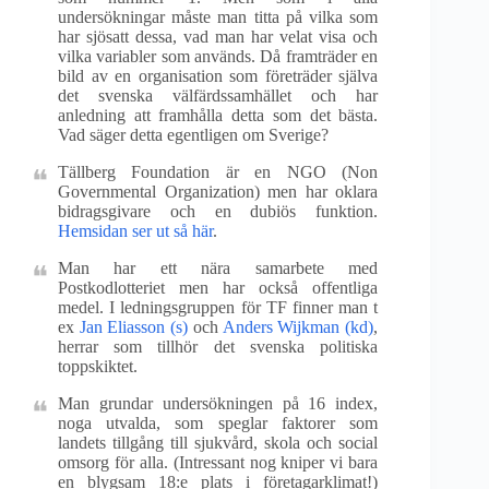
undersökningar måste man titta på vilka som
har sjösatt dessa, vad man har velat visa och
vilka variabler som används. Då framträder en
bild av en organisation som företräder själva
det svenska välfärdssamhället och har
anledning att framhålla detta som det bästa.
Vad säger detta egentligen om Sverige?
Tällberg Foundation är en NGO (Non
Governmental Organization) men har oklara
bidragsgivare och en dubiös funktion.
Hemsidan ser ut så här
.
Man har ett nära samarbete med
Postkodlotteriet men har också offentliga
medel. I ledningsgruppen för TF finner man t
ex
Jan Eliasson (s)
och
Anders Wijkman (kd)
,
herrar som tillhör det svenska politiska
toppskiktet.
Man grundar undersökningen på 16 index,
noga utvalda, som speglar faktorer som
landets tillgång till sjukvård, skola och social
omsorg för alla. (Intressant nog kniper vi bara
en blygsam 18:e plats i företagarklimat!)