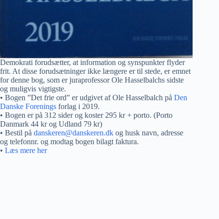
Demokrati forudsætter, at information og synspunkter flyder
frit. At disse forudsætninger ikke længere er til stede, er emnet
for denne bog, som er juraprofessor Ole Hasselbalchs sidste
og muligvis vigtigste.
• Bogen ”Det frie ord” er udgivet af Ole Hasselbalch på
Den
Danske Forenings
forlag i 2019.
• Bogen er på 312 sider og koster 295 kr + porto. (Porto
Danmark 44 kr og Udland 79 kr)
• Bestil på
danskeren@danskeren.dk
og husk navn, adresse
og telefonnr. og modtag bogen bilagt faktura.
•
Læs mere her