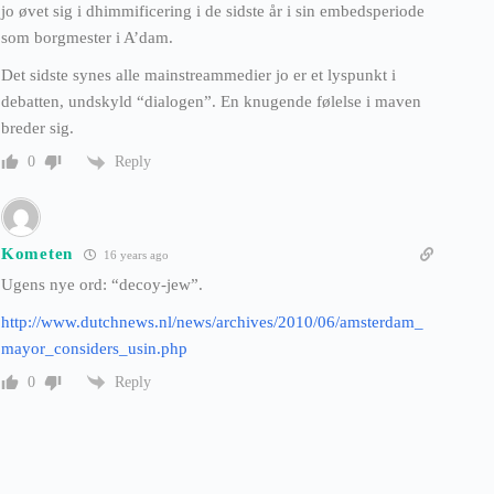
jo øvet sig i dhimmificering i de sidste år i sin embedsperiode
som borgmester i A’dam.
Det sidste synes alle mainstreammedier jo er et lyspunkt i
debatten, undskyld “dialogen”. En knugende følelse i maven
breder sig.
Reply
0
Kometen
16 years ago
Ugens nye ord: “decoy-jew”.
http://www.dutchnews.nl/news/archives/2010/06/amsterdam_
mayor_considers_usin.php
Reply
0