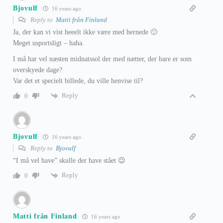
Bjovulf
16 years ago
Reply to
Matti från Finland
Ja, der kan vi vist heeelt ikke være med hernede 🙂
Meget usportsligt – haha.
I må har vel næsten midnatssol der med nætter, der bare er som
overskyede dage?
Var det et specielt billede, du ville henvise til?
Reply
0
Bjovulf
16 years ago
Reply to
Bjovulf
“I må vel have” skulle der have stået 😉
Reply
0
Matti från Finland
16 years ago