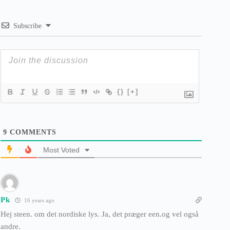
Subscribe
{}
[+]
9
COMMENTS
Most Voted
Pk
16 years ago
Hej steen. om det nordiske lys. Ja, det præger een.og vel også
andre.