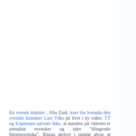
En
svensk islamist
, Abu Zaid,
truer fra Somalia den
svenske kunstner Lars Vilks
på livet i ny video.
TT
og Expressen nævner ikke
, at manden på videoen er
somalisk svensker og taler “klingende
förortssvenska”. Ritzau skriver i ramme alvor, at