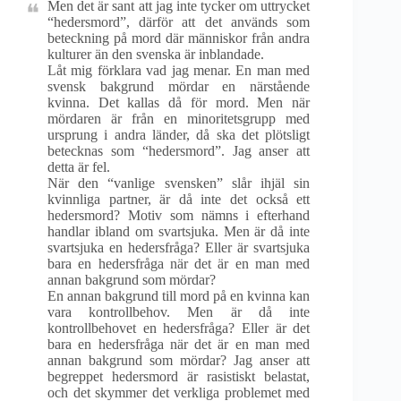
Men det är sant att jag inte tycker om uttrycket
“hedersmord”, därför att det används som
beteckning på mord där människor från andra
kulturer än den svenska är inblandade.
Låt mig förklara vad jag menar. En man med
svensk bakgrund mördar en närstående
kvinna. Det kallas då för mord. Men när
mördaren är från en minoritetsgrupp med
ursprung i andra länder, då ska det plötsligt
betecknas som “hedersmord”. Jag anser att
detta är fel.
När den “vanlige svensken” slår ihjäl sin
kvinnliga partner, är då inte det också ett
hedersmord? Motiv som nämns i efterhand
handlar ibland om svartsjuka. Men är då inte
svartsjuka en hedersfråga? Eller är svartsjuka
bara en hedersfråga när det är en man med
annan bakgrund som mördar?
En annan bakgrund till mord på en kvinna kan
vara kontrollbehov. Men är då inte
kontrollbehovet en hedersfråga? Eller är det
bara en hedersfråga när det är en man med
annan bakgrund som mördar? Jag anser att
begreppet hedersmord är rasistiskt belastat,
och det skymmer det verkliga problemet med