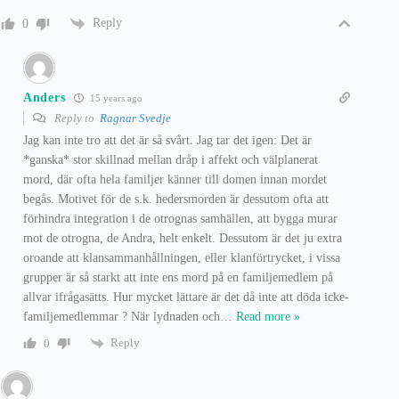
Reply
0
Anders
15 years ago
Reply to
Ragnar Svedje
Jag kan inte tro att det är så svårt. Jag tar det igen: Det är
*ganska* stor skillnad mellan dråp i affekt och välplanerat
mord, där ofta hela familjer känner till domen innan mordet
begås. Motivet för de s.k. hedersmorden är dessutom ofta att
förhindra integration i de otrognas samhällen, att bygga murar
mot de otrogna, de Andra, helt enkelt. Dessutom är det ju extra
oroande att klansammanhållningen, eller klanförtrycket, i vissa
grupper är så starkt att inte ens mord på en familjemedlem på
allvar ifrågasätts. Hur mycket lättare är det då inte att döda icke-
familjemedlemmar ? När lydnaden och
…
Read more »
Reply
0