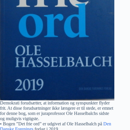
Demokrati forudsætter, at information og synspunkter flyder
frit. At disse forudsætninger ikke længere er til stede, er emnet
for denne bog, som er juraprofessor Ole Hasselbalchs sidste
og muligvis vigtigste.
• Bogen ”Det frie ord” er udgivet af Ole Hasselbalch på
Den
Danske Forenings
forlag i 2019.