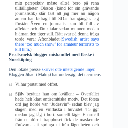
mitt perspektiv måste alltså bero på rena
tillfälligheter. Olsson (känd för sin grävande
journalistik) slår fast att jag mer än någon
annan har bidragit till SD:s framgångar. Jag
förstår: Även en journalist kan bli full av
affekter och därur talar sedan munnen medan
hjärnan den tiger still. Rätt svar på denna fråga
torde vara: Aftonbladet.(
Swedish artist says
there ‘too much snow’ for amateur terrorists to
kill him.
)
Pro-Israelsk blogger mishandlet med flaske i
Norrköping
Den lokale presse
skriver otte intetsigende linjer.
Bloggen Jihad i Malmø har undersøgt det nærmere:
Vi har pratat med offret.
Själv berättar han om kvällen: – Överfallet
hade helt klart antisemitiska motiv. Det första
ord jag hörde var “Judesvin”- sedan blev jag
slagen med en vinflaska i huvudet 4-5 ggr
medan jag låg i hori- sontellt läge. En smäll
från en dörr i trapphuset fick de maskerade
förövarna att springa ut från lägenheten och