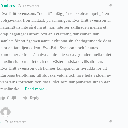
Anders
15 years ago
Eva-Britt Svenssons “debatt”-inlägg är ett skolexempel på en
bolsjevikisk frontalattack på sanningen. Eva-Britt Svensson är
naturligtvis inte så dum att hon inte ser skillnaden mellan ett
dråp begånget i affekt och en avrättning där klanen har
samlats för att “gemensamt” avkunna sin shariagrundade dom
mot en familjemedlem. Eva-Britt Svensson och hennes
kumpaner är inte så naiva att de inte ser avgrunden mellan det
muslimska barbariet och den västerländska civilisationen.
Eva-Britt Svensson och hennes kumpaner är livrädda för att
Europas befolkning till slut ska vakna och inse hela vidden av
vänsterns förräderi och det illdåd som har planerats innan den
muslimska
…
Read more »
Reply
0
.
15 years ago