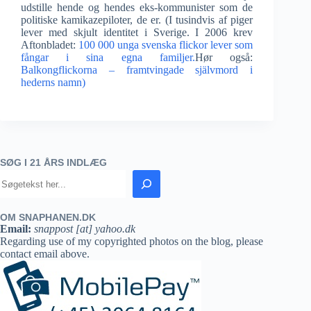
udstille hende og hendes eks-kommunister som de
politiske kamikazepiloter, de er. (I tusindvis af piger
lever med skjult identitet i Sverige. I 2006 krev
Aftonbladet:
100 000 unga svenska flickor lever som
fångar i sina egna familjer.
Hør også:
Balkongflickorna – framtvingade självmord i
hederns namn)
SØG I 21 ÅRS INDLÆG
OM SNAPHANEN.DK
Email:
snappost [at] yahoo.dk
Regarding use of my copyrighted photos on the blog, please
contact email above.