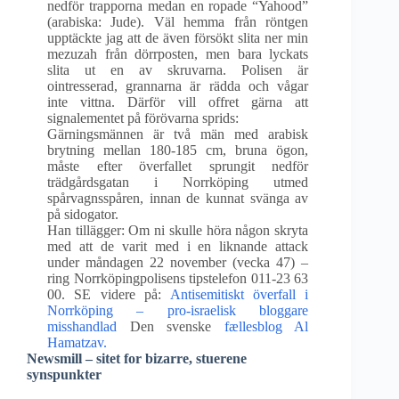
nedför trapporna medan en ropade “Yahood”
(arabiska: Jude). Väl hemma från röntgen
upptäckte jag att de även försökt slita ner min
mezuzah från dörrposten, men bara lyckats
slita ut en av skruvarna. Polisen är
ointresserad, grannarna är rädda och vågar
inte vittna. Därför vill offret gärna att
signalementet på förövarna sprids:
Gärningsmännen är två män med arabisk
brytning mellan 180-185 cm, bruna ögon,
måste efter överfallet sprungit nedför
trädgårdsgatan i Norrköping utmed
spårvagnsspåren, innan de kunnat svänga av
på sidogator.
Han tillägger: Om ni skulle höra någon skryta
med att de varit med i en liknande attack
under måndagen 22 november (vecka 47) –
ring Norrköpingpolisens tipstelefon 011-23 63
00. SE videre på:
Antisemitiskt överfall i
Norrköping – pro-israelisk bloggare
misshandlad
Den svenske
fællesblog Al
Hamatzav.
Newsmill – sitet for bizarre, stuerene
synspunkter