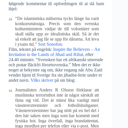
følgende kommentar til opfordringen til at slå ham
ihjel:
“De islamistiska miliserna tycks länge ha varit
konkursmässiga. Precis som den svenska
kulturministern vädjar de till volontärer som
skall ställa upp av idealistiska skäl. Så är det
så enkelt att jag får se upp för dårarna. Att leva
i yxans tid.”
Sort Sonofon
.
Film, tekstet på engelsk:
Inspire the Believers – An
Invitation to the Lands of Jihad and Ribat,
efter
24.40 minuter. “Svensken har ett afrikanskt utseende
och pratar fläckfri förortssvenska.” Men det er ikke
noget at bekymre sig om, ikke engang når Abu Zaid
vender hjem til Sverige fra sin jihadist-ferie under et
andet navn.
Vilks skriver
på sin blog:
Journalisten Anders R Olsson förklarar att
muslimska terroristhot inte är något särskilt att
fästa sig vid. Det är minst lika vanligt med
vänsterextremister och fotbollshuliganer.
Vänsterextremister har jag stött på en hel del i
den här saken men inga som har kommit med
fysiska hot. Inga överfall, inga brandattentat,
inga mordhot per telefon eller via e-post. Men