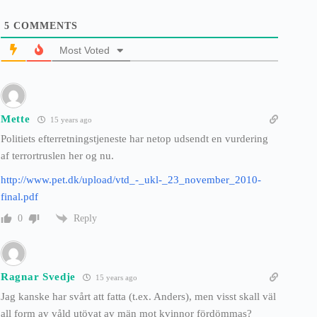
5
COMMENTS
Most Voted
Mette
15 years ago
Politiets efterretningstjeneste har netop udsendt en vurdering
af terrortruslen her og nu.
http://www.pet.dk/upload/vtd_-_ukl-_23_november_2010-
final.pdf
Reply
0
Ragnar Svedje
15 years ago
Jag kanske har svårt att fatta (t.ex. Anders), men visst skall väl
all form av våld utövat av män mot kvinnor fördömmas?