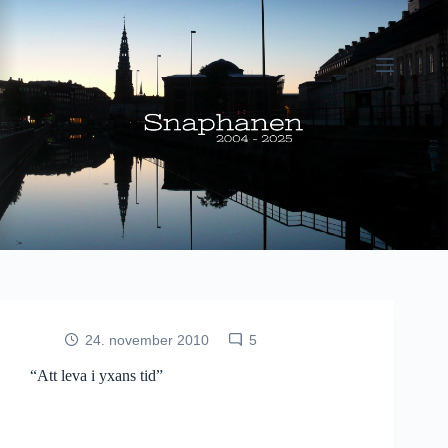
Fortsæt
til
indhold
24. november 2010
5
“Att leva i yxans tid”