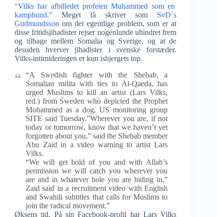
“Vilks har afbilledet profeten Muhammed som en
kamphund.”
Meget få skriver som
SvD´s
Gudmundsson
om det egentlige problem, som er at
disse fritidsjihadister rejser nogenlunde uhindret frem
og tilbage mellem Somalia og Sverige, og at de
desuden hverver jihadister i svenske forstæder.
Vilks-intimideringen er kun isbjergets top.
“A Swedish fighter with the Shebab, a
Somalian milita with ties to Al-Qaeda, has
urged Muslims to kill an artist (Lars Vilks,
red.) from Sweden who depicted the Prophet
Mohammed as a dog, US monitoring group
SITE said Tuesday.”Wherever you are, if not
today or tomorrow, know that we haven’t yet
forgotten about you,” said the Shebab member
Abu Zaid in a video warning to artist Lars
Vilks.
“We will get hold of you and with Allah’s
permission we will catch you wherever you
are and in whatever hole you are hiding in,”
Zaid said in a recruitment video with English
and Swahili subtitles that calls for Muslims to
join the radical movement.”
Øksens tid. På sin Facebook-profil har Lars Vilks