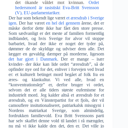
det ökande våldet mot kvinnan.
Ordet
hedersmord är rasistiskt Eva-Britt Svensson
(V), EU-parlamentariker.
Der har som bekendt lige været
et æresdrab i Sverige
igen
. Der har været
en hel del gennem
årene, det er
måske derfor dette ikke har fået den store presse.
Som sædvanligt er det meste af familien formentlig
indblandet, og hvis Sverige for alvor vil stoppe
barbariet, hvad der ikke er noget der tyder på,
dømmer de de skyldige og udviser dem alle. Det
lægger en gevaldig dæmper på morderne, ligesom
det har gjort i Danmark
. Der er mange – især
kvinder- der ikke kan lide ordet “æresdrab”, så de
opfinder nye ord for det, enhver i forvejen ved hvad
er: et kulturelt betinget mord begået af folk fra en
æres- og klankultur. Vi ved alle, hvad en
“konventrationslejr” er, derfor bruger vi ordet,
selvom det er alle tiders største eufemisme for
industrielt mord. Jeg kalder altså et æresdrab for et
æresdrab, og en Vänsterpartist for et fjols, der vil
camouflere insitutionaliseret, patriarkalsk misogyni i
Nordens matriarkat Sverige, som almindelig,
fordrukken familievold. Eva Britt Svenssons parti
har selv skaffet denne vold til landet i rå mængder,
nu må vi ikke kalde den det, den er. Det ville jo