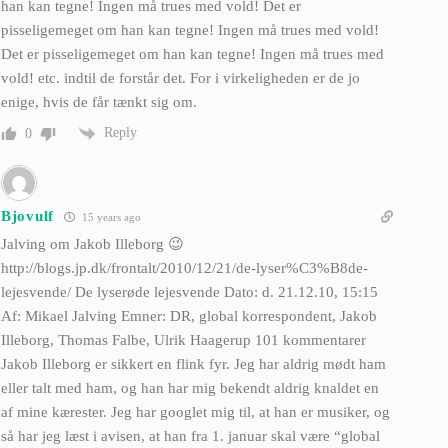
han kan tegne! Ingen må trues med vold! Det er
pisseligemeget om han kan tegne! Ingen må trues med vold!
Det er pisseligemeget om han kan tegne! Ingen må trues med
vold! etc. indtil de forstår det. For i virkeligheden er de jo
enige, hvis de får tænkt sig om.
Reply
0
Bjovulf
15 years ago
Jalving om Jakob Illeborg 😉
http://blogs.jp.dk/frontalt/2010/12/21/de-lyser%C3%B8de-
lejesvende/ De lyserøde lejesvende Dato: d. 21.12.10, 15:15
Af: Mikael Jalving Emner: DR, global korrespondent, Jakob
Illeborg, Thomas Falbe, Ulrik Haagerup 101 kommentarer
Jakob Illeborg er sikkert en flink fyr. Jeg har aldrig mødt ham
eller talt med ham, og han har mig bekendt aldrig knaldet en
af mine kærester. Jeg har googlet mig til, at han er musiker, og
så har jeg læst i avisen, at han fra 1. januar skal være “global