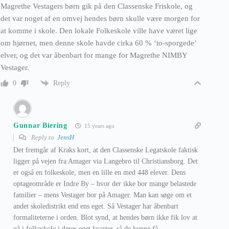
Magrethe Vestagers børn gik på den Classenske Friskole, og
det var noget af en omvej hendes børn skulle være morgen for
at komme i skole. Den lokale Folkeskole ville have været lige
om hjørnet, men denne skole havde cirka 60 % ‘to-sporgede’
elver, og det var åbenbart for mange for Magrethe NIMBY
Vestager.
Reply
0
Gunnar Biering
15 years ago
Reply to
JensH
Det fremgår af Kraks kort, at den Classenske Legatskole faktisk
ligger på vejen fra Amager via Langebro til Christiansborg. Det
er også en folkeskole, men en lille en med 448 elever. Dens
optageområde er Indre By – hvor der ikke bor mange belastede
familier – mens Vestager bor på Amager. Man kan søge om et
andet skoledistrikt end ens eget. Så Vestager har åbenbart
formaliteterne i orden. Blot synd, at hendes børn ikke fik lov at
gå i folkeskole i deres eget kvarter, så de kunne få