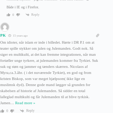
Både i IE og i Firefox.
Reply
0
PK
15 years ago
Om idioter, når islam er inde i billedet. Hørte i DR P.1 om at
teater spille stykker om julen og Julemanden. Godt nok. Så
siger en multikulti, at det kan fremme integrationen, når man
fortæller unge tyrkere, at julemanden kommer fra Tyrkiet. Suk
suk og støn og jammer og tænders skærren. Nicolaos af
Myra,ca.3.åhr. ( i det nuværende Tyrkiet), en god og from
kristen Biskop, som var meget hjælpsom( ikke lige en
muslimsk dyd). Denne gode mand lægger så grunden for
skabelsen af historie af Julemanden. Så sidder en total
lalleglad multikulti og får Julemanden til at blive tyrkisk.
Jamen
…
Read more »
Reply
0