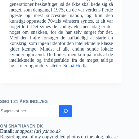
generationer beskæftiget, så de ikke skal kede sig så
meget, som dengang i 1975, da de var verdens fjerde
rigeste og mest succesrige nation, og kun den
kunstigt oppustede 70-tals vänstern syntes, at alt var
noget lort. Det synes de stadigvæk, men idag er der
noget om snakken, for de har selv sørget for det.
Med den højre forsøger de uafladeligt at starte en
kønskrig, som ingen udenfor den intellektuelle klasse
gider kæmpe. Mindst af alle endnu sunde lokale
kvinder og mænd. De findes, men kun på trods af de
intellektuelle og indsigtsfulde fra de meget talrige
højskoler og undervisiteter.
Se på Hodja.
SØG I 21 ÅRS INDLÆG
OM SNAPHANEN.DK
Email:
snappost [at] yahoo.dk
Regarding use of my copyrighted photos on the blog, please