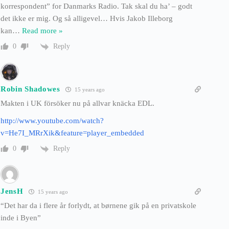
korrespondent” for Danmarks Radio. Tak skal du ha’ – godt
det ikke er mig. Og så alligevel… Hvis Jakob Illeborg
kan
…
Read more »
Reply
0
Robin Shadowes
15 years ago
Makten i UK försöker nu på allvar knäcka EDL.
http://www.youtube.com/watch?
v=He7I_MRrXik&feature=player_embedded
Reply
0
JensH
15 years ago
“Det har da i flere år forlydt, at børnene gik på en privatskole
inde i Byen”