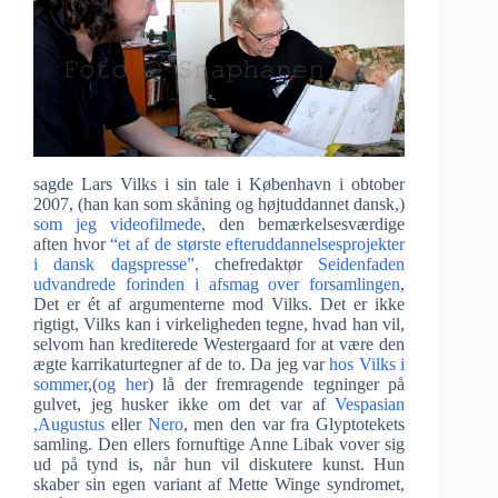
sagde Lars Vilks i sin tale i København i obtober
2007, (han kan som skåning og højtuddannet dansk,)
som jeg videofilmede,
den bemærkelsesværdige
aften hvor
“et af de største efteruddannelsesprojekter
i dansk dagspresse”,
chefredaktør
Seidenfaden
udvandrede forinden i afsmag over forsamlingen
,
Det er ét af argumenterne mod Vilks. Det er ikke
rigtigt, Vilks kan i virkeligheden tegne, hvad han vil,
selvom han krediterede Westergaard for at være den
ægte karrikaturtegner af de to. Da jeg var
hos Vilks i
sommer
,(
og her
) lå der fremragende tegninger på
gulvet, jeg husker ikke om det var af
Vespasian
,Augustus
eller
Nero
, men den var fra Glyptotekets
samling. Den ellers fornuftige Anne Libak vover sig
ud på tynd is, når hun vil diskutere kunst. Hun
skaber sin egen variant af Mette Winge syndromet,