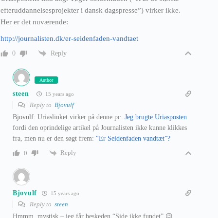
efteruddannelsesprojekter i dansk dagspresse”) virker ikke.
Her er det nuværende:
http://journalisten.dk/er-seidenfaden-vandtaet
Reply
0
Author
steen
15 years ago
Reply to
Bjovulf
Bjovulf: Uriaslinket virker på denne pc.
Jeg brugte Uriasposten
fordi den oprindelige artikel på Journalisten ikke kunne klikkes
fra, men nu er den søgt frem:
“Er Seidenfaden vandtæt”?
Reply
0
Bjovulf
15 years ago
Reply to
steen
Hmmm, mystisk – jeg får beskeden “Side ikke fundet” 😉