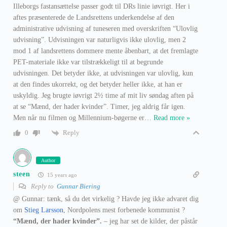
Illeborgs fastansættelse passer godt til DRs linie iøvrigt. Her i
aftes præsenterede de Landsrettens underkendelse af den
administrative udvisning af tuneseren med overskriften “Ulovlig
udvisning”. Udvisningen var naturligvis ikke ulovlig, men 2
mod 1 af landsrettens dommere mente åbenbart, at det fremlagte
PET-materiale ikke var tilstrækkeligt til at begrunde
udvisningen. Det betyder ikke, at udvisningen var ulovlig, kun
at den findes ukorrekt, og det betyder heller ikke, at han er
uskyldig. Jeg brugte iøvrigt 2½ time af mit liv søndag aften på
at se “Mænd, der hader kvinder”. Timer, jeg aldrig får igen.
Men når nu filmen og Millennium-bøgerne er
…
Read more »
Reply
0
Author
steen
15 years ago
Reply to
Gunnar Biering
@ Gunnar: tænk, så du det virkelig ? Havde jeg ikke advaret dig
om
Stieg Larsson
, Nordpolens mest forbenede kommunist ?
“Mænd, der hader kvinder”.
– jeg har set de kilder, der påstår