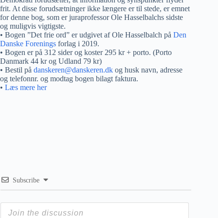
frit. At disse forudsætninger ikke længere er til stede, er emnet
for denne bog, som er juraprofessor Ole Hasselbalchs sidste
og muligvis vigtigste.
• Bogen ”Det frie ord” er udgivet af Ole Hasselbalch på
Den
Danske Forenings
forlag i 2019.
• Bogen er på 312 sider og koster 295 kr + porto. (Porto
Danmark 44 kr og Udland 79 kr)
• Bestil på
danskeren@danskeren.dk
og husk navn, adresse
og telefonnr. og modtag bogen bilagt faktura.
•
Læs mere her
Subscribe