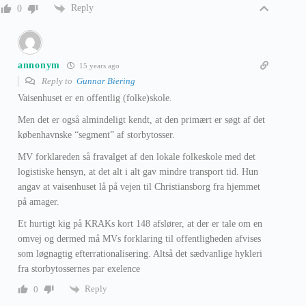
Reply
0
annonym
15 years ago
Reply to
Gunnar Biering
Vaisenhuset er en offentlig (folke)skole.
Men det er også almindeligt kendt, at den primært er søgt af det
københavnske “segment” af storbytosser.
MV forklareden så fravalget af den lokale folkeskole med det
logistiske hensyn, at det alt i alt gav mindre transport tid. Hun
angav at vaisenhuset lå på vejen til Christiansborg fra hjemmet
på amager.
Et hurtigt kig på KRAKs kort 148 afslører, at der er tale om en
omvej og dermed må MVs forklaring til offentligheden afvises
som løgnagtig efterrationalisering. Altså det sædvanlige hykleri
fra storbytossernes par exelence
Reply
0