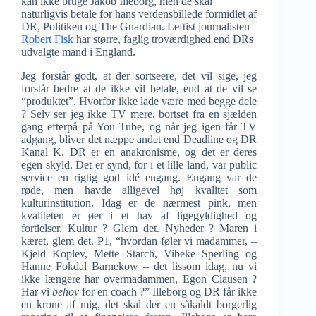
kan ikke bruge Jakob Illeborg, men de skal
naturligvis betale for hans verdensbillede formidlet af
DR, Politiken og The Guardian. Leftist journalisten
Robert Fisk
har større, faglig troværdighed end DRs
udvalgte mand i England.
Jeg forstår godt, at der sortseere, det vil sige, jeg
forstår bedre at de ikke vil betale, end at de vil se
“produktet”. Hvorfor ikke lade være med begge dele
? Selv ser jeg ikke TV mere, bortset fra en sjælden
gang efterpå på You Tube, og når jeg igen får TV
adgang, bliver det næppe andet end Deadline og DR
Kanal K. DR er en anakronisme, og det er deres
egen skyld. Det er synd, for i et lille land, var public
service en rigtig god idé engang. Engang var de
røde, men havde alligevel høj kvalitet som
kulturinstitution. Idag er de nærmest pink, men
kvaliteten er øer i et hav af ligegyldighed og
fortielser. Kultur ? Glem det. Nyheder ? Maren i
kæret, glem det. P1, “hvordan føler vi madammer, –
Kjeld Koplev, Mette Starch, Vibeke Sperling og
Hanne Fokdal Barnekow – det lissom idag, nu vi
ikke længere har overmadammen, Egon Clausen ?
Har vi
behov
for en coach ?” Illeborg og DR får ikke
en krone af mig, det skal der en såkaldt borgerlig