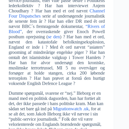
service-journalist, eller ville passe bedre i Politikens
lederkollektiv ? Har han interviewet Anjem
Choudhary ? Har han med et ord nævnt
Channel
Four Dispatsches
serie af undersøgende journalistik
de seneste fem år ? Har han eller DR med ét ord
nævnt BBC´s fremragende dokumentar,
“Rivers of
Blood”
, der overraskende giver Enoch Powell
posthum oprejsning (
se den
) ? Har han med et ord,
nævnt den katastofale befolkningseksplosion,
England er inde i ? Med ét ord nævnt “asiaters”
grooming af mindreårige engelske piger ? Har han
omtalt det islamistiske valgkup i Tower Hamlets ?
Har han for alvor undersøgt den kroniske,
muslimske terrortrussel, MI 5 nu overvåger og
forsøger at holde stangen, cirka 200 løbende
terrorplots ? Har han prøvet at forstå den hurtigt
voksende English Defence League ?
Dumme spørgsmål, svarene er “nej.” Illeborg er en
mand med en politisk dagsorden, han har fortiet alt
det, der ikke passede i hans politiske kram. Man kan
sådan set bare gå ind på
Migrationwatch .uk
, for at
se alt det, som Jakob Illeborg ikke vil nævne i sin
“public-service journalistik.” Folk der vil være
velorienterede om Englands brændende spørgsmål,