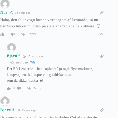
Nils
15 years ago
Haha, den folkevogn kunne være tegnet af Leonardo, så nu
har Vilks lukket munden på størsteparten af sine kritikere. 🙂
Reply
0
Bjovulf
15 years ago
Reply to
Nils
Det ER Leonardo – han “opfandt” jo også flyvemaskinen,
kampvognen, helikopteren og faldskærmen,
som du sikker husker 😀
Reply
0
Bjovulf
15 years ago
Uriaspostens link ang. Tøger Seidenfaden (“et af de største