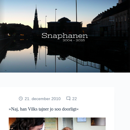
Fortsæt
til
indhold
21. december 2010
22
»Naj, han Vilks tajner jo soo doorligt«