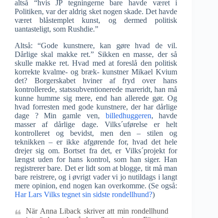
altså “hvis JP tegningerne bare havde været i
Politiken, var der aldrig sket nogen skade. Det havde
været blåstemplet kunst, og dermed politisk
uantasteligt, som Rushdie.”
Altså: “Gode kunstnere, kan gøre hvad de vil.
Dårlige skal makke ret.” Sikken en masse, der så
skulle makke ret. Hvad med at foreslå den politisk
korrekte kvalme- og bræk- kunstner Mikael Kvium
det? Borgerskabet hviner af fryd over hans
kontrollerede, statssubventionerede mareridt, han må
kunne humme sig mere, end han allerede gør. Og
hvad forresten med gode kunstnere, der har dårlige
dage ? Min gamle ven,
billedhuggeren
, havde
masser af dårlige dage. Vilks´uførelse er helt
kontrolleret og bevidst, men den – stilen og
teknikken – er ikke afgørende for, hvad det hele
drejer sig om. Bortset fra det, er Vilks´projekt for
længst uden for hans kontrol, som han siger. Han
registrerer bare. Det er lidt som at blogge, tit må man
bare reistrere, og i øvrigt vader vi jo nutildags i langt
mere opinion, end nogen kan overkomme. (Se også:
Har Lars Vilks tegnet sin sidste rondellhund?
)
När Anna Liback skriver att min rondellhund