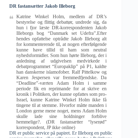
DR fastansætter Jakob Illeborg
Katrine Winkel Holm, medlem af DR’s
bestyrelse og flittig debattør, undrede sig, da
hun i fjor læste DR-korrespondenten Jakob
Illeborgs bog “Danmark set Udefra”.Efter
hendes opfattelse optrådte Jakob Illeborg alt
for kommenterende til, at nogen efterfølgende
kunne have tillid til ham som neutral
nyhedsformidler. Som hun hørte Illeborg, der i
anledning af udgivelsen medvirkede i
debatprogrammet “Europaklip” på P1, kaldte
han danskerne islamofober. Ralf Pittelkow og
Karen Jespersen var fremmedfjendske. Da
“Deadline”-værten Adam Holm i samme
periode fik en reprimande for at skrive en
kronik i Politiken, der kunne opfattes som pro-
Israel, kunne Katrine Winkel Holm ikke få
tingene til at stemme. Hvorfor måtte manden i
London gerne mene noget, mens Adam Holm
skulle lade sine holdninger forblive
hemmelige?. (DR fastansætter “lyserød”
korrespondent, JP ikke online)
DR er public service på papiret. Er Illeborg en public