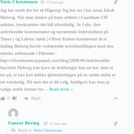
Niels Christensen
15 years ago
Jeg har sendt det her til Hågerup Jeg har set i har ansat Jakob
Illeborg. Når man tænker på hans artikler i Guardians CIF
sektion, forekommer det lidt uforståelig. Se f.eks. den
anderkendte kommentator og nuværende lederskribent på
Times ( og Labour støtte ) Oliver Kamm kommentar til et
indlæg Illeborg havde vedrørende terrorhandlingen mod den
danske ambassade i Pakistan :
http://oliverkamm.typepad.com/blog/2008/06/indefensible-
but.html Illeborg kan have de holdninger han nu har, men at
tro på, at han kan dække globaliseringen på en seriøs måde er
ret vanskelig. Nå men det er dit valg, heldigvis kan man jo
vælge andre former for
…
Read more »
Reply
0
Gunnar Biering
15 years ago
Reply to
Niels Christensen