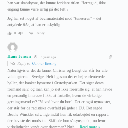
han var skabsbøsse, det kunne forklare titlen. Herregud, ikke
engang kunne være ærlig på det felt ?
Jeg har set noget af bevismaterialet mod “tuneseren” – det
antydede
ikke
, at han er uskyldig.
Reply
0
Hans Jensen
15 years ago
Reply to
Gunnar Biering
Naturligvis er det da Janne, Christer og Bengt der står for alle
voldtægterne i Sverige. Helt ligesom det er højreorienterede
bøller, der banker bøsserne i Ørstedsparken. Det siger deres
formand selv, og man kan jo slet ikke forestille sig, at han havde
en personlig interesse i ikke at fortælle, hvem de virkelige
gerningsmænd er? “Vi ved hvor du bor”. Det er også nynazister,
der står for de racistiske overfald på jøder i EU. Det sagde
Beathe Winckler selv, lige indtil hun fik udarbejdet en rapport,
der beviste det modsatte. Skiftede hun så synspunkt, nu hvor
virkeligheden vandt over drømmen? Næh
…
Read more »