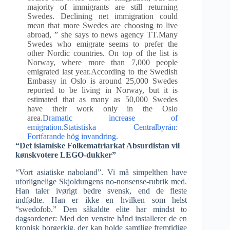
majority of immigrants are still returning
Swedes. Declining net immigration could
mean that more Swedes are choosing to live
abroad, ” she says to news agency TT.Many
Swedes who emigrate seems to prefer the
other Nordic countries. On top of the list is
Norway, where more than 7,000 people
emigrated last year.According to the Swedish
Embassy in Oslo is around 25,000 Swedes
reported to be living in Norway, but it is
estimated that as many as 50,000 Swedes
have their work only in the Oslo
area.
Dramatic increase of
emigration.
Statistiska Centralbyrån:
Fortfarande hög invandring.
“Det islamiske Folkematriarkat Absurdistan vil
kønskvotere LEGO-dukker”
“Vort asiatiske naboland”. Vi må simpelthen have
uforlignelige Skjoldungens no-nonsense-rubrik med.
Han taler ivørigt bedre svensk, end de fleste
indfødte. Han er ikke en hvilken som helst
“swedofob.” Den såkaldte elite har mindst to
dagsordener: Med den venstre hånd installerer de en
kronisk borgerkig, der kan holde samtlige fremtidige