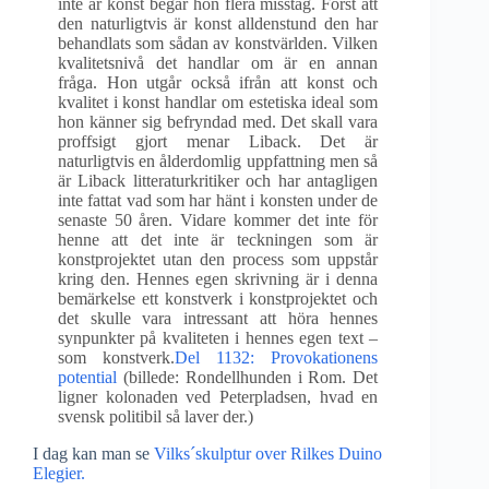
inte är konst begår hon flera misstag. Först att
den naturligtvis är konst alldenstund den har
behandlats som sådan av konstvärlden. Vilken
kvalitetsnivå det handlar om är en annan
fråga. Hon utgår också ifrån att konst och
kvalitet i konst handlar om estetiska ideal som
hon känner sig befryndad med. Det skall vara
proffsigt gjort menar Liback. Det är
naturligtvis en ålderdomlig uppfattning men så
är Liback litteraturkritiker och har antagligen
inte fattat vad som har hänt i konsten under de
senaste 50 åren. Vidare kommer det inte för
henne att det inte är teckningen som är
konstprojektet utan den process som uppstår
kring den. Hennes egen skrivning är i denna
bemärkelse ett konstverk i konstprojektet och
det skulle vara intressant att höra hennes
synpunkter på kvaliteten i hennes egen text –
som konstverk.
Del 1132: Provokationens
potential
(billede: Rondellhunden i Rom. Det
ligner kolonaden ved Peterpladsen, hvad en
svensk politibil så laver der.)
I dag kan man se
Vilks´skulptur over Rilkes Duino
Elegier.