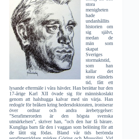
stora
menigheten
hade
undanhållits
historien om
sig självt,
medan de
män som
skapat
Sveriges
stormaktstid,
som han
kallar det
stora eländets
tid, fått ett
lysande eftermäle i våra hävder. Han berättar hur den
17-årige Karl XII övade sig för människoslakt
genom att halshugga kalvar med sin värja. Han
redogör för bråken kring hedersdoktoraten, ironiserar
över ordnar och andra ärebetygelser:
”Serafimerorden är den högsta svenska
utmärkelsen”, skriver han, ”och den har få bärare.
Kungliga barn får den i vaggan som belöning för att
de låtit sig födas. Bland vår tids berömda
serafimerriddare märkes Göring och Mussolini. Vid