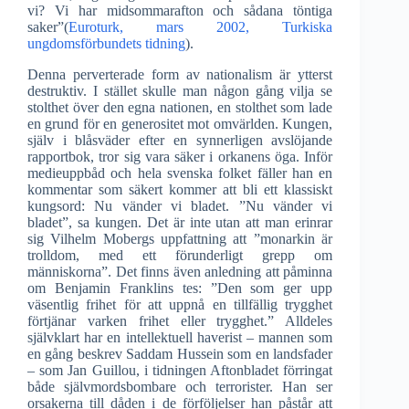
vi? Vi har midsommarafton och sådana töntiga
saker”(
Euroturk, mars 2002, Turkiska
ungdomsförbundets tidning
).
Denna perverterade form av nationalism är ytterst
destruktiv. I stället skulle man någon gång vilja se
stolthet över den egna nationen, en stolthet som lade
en grund för en generositet mot omvärlden. Kungen,
själv i blåsväder efter en synnerligen avslöjande
rapportbok, tror sig vara säker i orkanens öga. Inför
medieuppbåd och hela svenska folket fäller han en
kommentar som säkert kommer att bli ett klassiskt
kungsord: Nu vänder vi bladet. ”Nu vänder vi
bladet”, sa kungen. Det är inte utan att man erinrar
sig Vilhelm Mobergs uppfattning att ”monarkin är
trolldom, med ett förunderligt grepp om
människorna”. Det finns även anledning att påminna
om Benjamin Franklins tes: ”Den som ger upp
väsentlig frihet för att uppnå en tillfällig trygghet
förtjänar varken frihet eller trygghet.” Alldeles
självklart har en intellektuell haverist – mannen som
en gång beskrev Saddam Hussein som en landsfader
– som Jan Guillou, i tidningen Aftonbladet förringat
både självmordsbombare och terrorister. Han ser
orsakerna till dåden i de förföljelser han påstår att