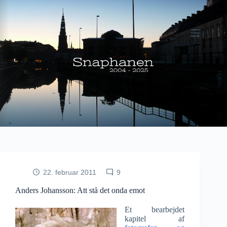
Fortsæt
til
indhold
22. februar 2011
9
Anders Johansson: Att stå det onda emot
Et bearbejdet
kapitel af