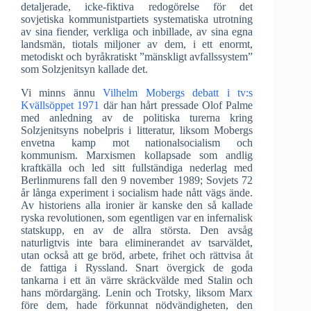
detaljerade, icke-fiktiva redogörelse för det
sovjetiska kommunistpartiets systematiska utrotning
av sina fiender, verkliga och inbillade, av sina egna
landsmän, tiotals miljoner av dem, i ett enormt,
metodiskt och byråkratiskt ”mänskligt avfallssystem”
som Solzjenitsyn kallade det.
Vi minns ännu
Vilhelm Mobergs debatt i tv:s
Kvällsöppet 1971
där han hårt pressade Olof Palme
med anledning av de politiska turerna kring
Solzjenitsyns nobelpris i litteratur, liksom Mobergs
envetna kamp mot nationalsocialism och
kommunism. Marxismen kollapsade som andlig
kraftkälla och led sitt fullständiga nederlag med
Berlinmurens fall den 9 november 1989; Sovjets 72
år långa experiment i socialism hade nått vägs ände.
Av historiens alla ironier är kanske den så kallade
ryska revolutionen, som egentligen var en infernalisk
statskupp, en av de allra största. Den avsåg
naturligtvis inte bara eliminerandet av tsarväldet,
utan också att ge bröd, arbete, frihet och rättvisa åt
de fattiga i Ryssland. Snart övergick de goda
tankarna i ett än värre skräckvälde med Stalin och
hans mördargäng. Lenin och Trotsky, liksom Marx
före dem, hade förkunnat nödvändigheten, den