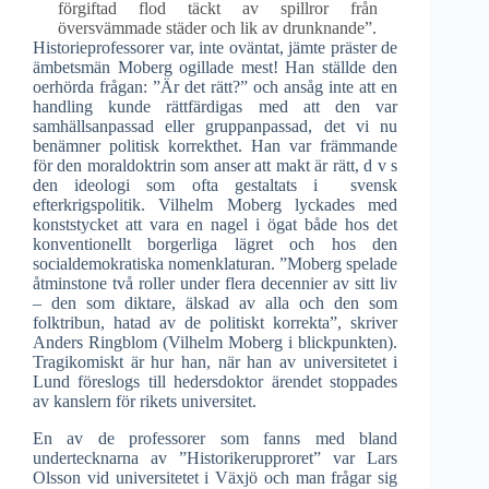
förgiftad flod täckt av spillror från
översvämmade städer och lik av drunknande”.
Historieprofessorer var, inte oväntat, jämte präster de
ämbetsmän Moberg ogillade mest! Han ställde den
oerhörda frågan: ”Är det rätt?” och ansåg inte att en
handling kunde rättfärdigas med att den var
samhällsanpassad eller gruppanpassad, det vi nu
benämner politisk korrekthet. Han var främmande
för den moraldoktrin som anser att makt är rätt, d v s
den ideologi som ofta gestaltats i svensk
efterkrigspolitik. Vilhelm Moberg lyckades med
konststycket att vara en nagel i ögat både hos det
konventionellt borgerliga lägret och hos den
socialdemokratiska nomenklaturan. ”Moberg spelade
åtminstone två roller under flera decennier av sitt liv
– den som diktare, älskad av alla och den som
folktribun, hatad av de politiskt korrekta”, skriver
Anders Ringblom (Vilhelm Moberg i blickpunkten).
Tragikomiskt är hur han, när han av universitetet i
Lund föreslogs till hedersdoktor ärendet stoppades
av kanslern för rikets universitet.
En av de professorer som fanns med bland
undertecknarna av ”Historikerupproret” var Lars
Olsson vid universitetet i Växjö och man frågar sig