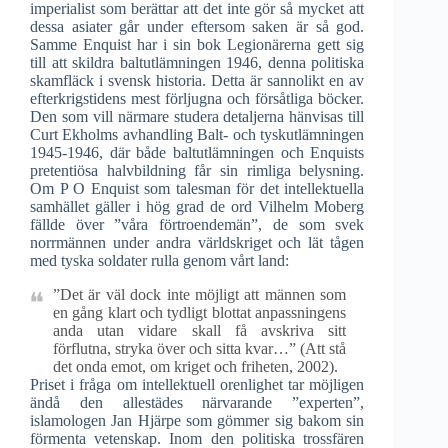
imperialist som berättar att det inte gör så mycket att
dessa asiater går under eftersom saken är så god.
Samme Enquist har i sin bok Legionärerna gett sig
till att skildra baltutlämningen 1946, denna politiska
skamfläck i svensk historia. Detta är sannolikt en av
efterkrigstidens mest förljugna och försåtliga böcker.
Den som vill närmare studera detaljerna hänvisas till
Curt Ekholms avhandling Balt- och tyskutlämningen
1945-1946, där både baltutlämningen och Enquists
pretentiösa halvbildning får sin rimliga belysning.
Om P O Enquist som talesman för det intellektuella
samhället gäller i hög grad de ord Vilhelm Moberg
fällde över ”våra förtroendemän”, de som svek
norrmännen under andra världskriget och lät tågen
med tyska soldater rulla genom vårt land:
”Det är väl dock inte möjligt att männen som
en gång klart och tydligt blottat anpassningens
anda utan vidare skall få avskriva sitt
förflutna, stryka över och sitta kvar…” (Att stå
det onda emot, om kriget och friheten, 2002).
Priset i fråga om intellektuell orenlighet tar möjligen
ändå den allestädes närvarande ”experten”,
islamologen Jan Hjärpe som gömmer sig bakom sin
förmenta vetenskap. Inom den politiska trossfären