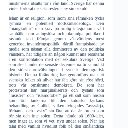
muslimerna utsatts för i vårt land. Sverige har denna
vinter förlorat de sista resterna av sin oskuld.
Islam är en religion, som inom sina råmärken tycks
rymma en potentiell dödskultsideologi. Den
”mångkultur” utan krav på rimlig integration i vårt
samhälle som aningslösa och okunniga politiker i
rasande takt främjat genom västvärldens mest
generösa invandringspolitik, därtill frampiskade av
media som nästan alla dominerats av den politiska
vänstern, har tidigare än någon kunnat ana resulterat
i en konfrontation med det sekulära Sverige. Vad
som skett under de senaste decennierna är sannolikt
den största omvälvningen i svensk demografisk
historia. Denna förändring har genomförts utan att
svenska folket på allvar har fått göra sin röst hörd,
trots vår omskrutna demokrati. De som har
protesterat har marginaliserats och tystats som
”rasister” och ”islamofober” på ett sätt som nästan
kan föra tankarna till den katolska kyrkans
behandling av Galilei, vilken tvingades ”avsvärja,
förbanna och avsky” sin lära, att det är jorden som
rör sig och inte solen. Detta hände på 1600-talet,
men inget är, som vi vet, nytt under solen. När jag
talat med vanligt hyggligt folk på den småländska