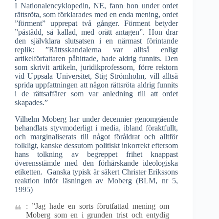
I Nationalencyklopedin, NE, fann hon under ordet
rättsröta, som förklarades med en enda mening, ordet
”förment” upprepat två gånger. Förment betyder
”påstådd, så kallad, med orätt antagen”. Hon drar
den självklara slutsatsen i en närmast förintande
replik: ”Rättsskandalerna var alltså enligt
artikelförfattaren påhittade, hade aldrig funnits. Den
som skrivit artikeln, juridikprofessorn, förre rektorn
vid Uppsala Universitet, Stig Strömholm, vill alltså
sprida uppfattningen att någon rättsröta aldrig funnits
i de rättsaffärer som var anledning till att ordet
skapades.”
Vilhelm Moberg har under decennier genomgående
behandlats styvmoderligt i media, ibland föraktfullt,
och marginaliserats till något föråldrat och alltför
folkligt, kanske dessutom politiskt inkorrekt eftersom
hans tolkning av begreppet frihet knappast
överensstämde med den förhärskande ideologiska
etiketten. Ganska typisk är säkert Christer Erikssons
reaktion inför läsningen av Moberg (BLM, nr 5,
1995)
: ”Jag hade en sorts förutfattad mening om
Moberg som en i grunden trist och entydig