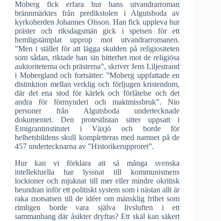
Moberg fick erfara hur hans utvandrarroman
brännmärktes från predikstolen i Algutsboda av
kyrkoherden Johannes Olsson. Han fick uppleva hur
präster och riksdagsmän gick i spetsen för ett
hemligstämplat upprop mot utvandrarromanen.
”Men i stället för att lägga skulden på religiositeten
som sådan, riktade han sin bitterhet mot de religiösa
auktoriteterna och prästerna”, skriver Jens Liljestrand
i Mobergland och fortsätter: ”Moberg uppfattade en
distinktion mellan verklig och förljugen kristendom,
där det ena stod för kärlek och förlåtelse och det
andra för förmynderi och maktmissbruk”. Nio
personer från Algutsboda undertecknade
dokumentet. Den protestlistan sitter uppsatt i
Emigrantinstitutet i Växjö och borde för
helhetsbildens skull kompletteras med namnet på de
457 undertecknarna av ”Historikerupproret”.
Hur kan vi förklara att så många svenska
intellektuella har lyssnat till kommunismens
locktoner och mjuknat till mer eller mindre okritisk
beundran inför ett politiskt system som i nästan allt är
raka motsatsen till de idéer om mänsklig frihet som
rimligen borde vara själva livsluften i ett
sammanhang där åsikter dryftas? Ett skäl kan säkert