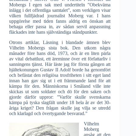
Mobergs I egen sak med undertiteln ”Obekväma
inlägg i det offentliga samtalet”, som verkligen visar
vilken fullfjädrad journalist Moberg var. I hans
uppgörelse med tiden fanns aldrig en önskan att
behaga eller passa in, av sådan servil anpassning
fläckades inte hans självständiga ståndpunkter.
Otrons artiklar, Läsning i blandade ämnen blev
Vilhelm Mobergs sista bok. Den utkom några
månader före hans död, 1973, och är en liten pärla
av vital debattlust, ett äreminne över ett författarliv i
sanningens tjänst. Här läste jag för första gången att
hjältekonungen Gustav II Adolf borde ha genomfört
och befästat den religiösa trosfriheten i sitt eget land
innan han gav sig ut i ett främmande land för att
kämpa för den. Människorna i Småland ville inte
skickas ut som soldater och dö för den saken och
gjorde därför uppror: ”Varför skulle svenskarna
kämpa på tyska slagfält under 18 hela år av det 30-
åriga kriget? Den frågan skulle jag vilja se utredd
och klarlagd och övertygande besvarad.”
Vilhelm
Moberg
ansåg att den