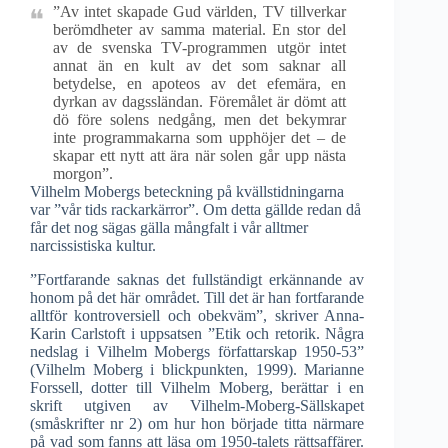
”Av intet skapade Gud världen, TV tillverkar
berömdheter av samma material. En stor del
av de svenska TV-programmen utgör intet
annat än en kult av det som saknar all
betydelse, en apoteos av det efemära, en
dyrkan av dagssländan. Föremålet är dömt att
dö före solens nedgång, men det bekymrar
inte programmakarna som upphöjer det – de
skapar ett nytt att ära när solen går upp nästa
morgon”.
Vilhelm Mobergs beteckning på kvällstidningarna
var ”vår tids rackarkärror”. Om detta gällde redan då
får det nog sägas gälla mångfalt i vår alltmer
narcissistiska kultur.
”Fortfarande saknas det fullständigt erkännande av
honom på det här området. Till det är han fortfarande
alltför kontroversiell och obekväm”, skriver Anna-
Karin Carlstoft i uppsatsen ”Etik och retorik. Några
nedslag i Vilhelm Mobergs författarskap 1950-53”
(Vilhelm Moberg i blickpunkten, 1999). Marianne
Forssell, dotter till Vilhelm Moberg, berättar i en
skrift utgiven av Vilhelm-Moberg-Sällskapet
(småskrifter nr 2) om hur hon började titta närmare
på vad som fanns att läsa om 1950-talets rättsaffärer.