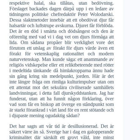
respektive halal, ska tillåtas, utan bedövning.
Förslaget backades dagen därpå upp i en ledare av
tidningens politiske chefredaktör Peter Wolodarski.
Dessa slaktmetoder innebär att ett obedövat djur får
halsartär och luftstrupe avskurna. Djuret får förblöda.
Det är en död i smärta och dödsångest och den är
oförenlig med vad vi i dag vet om djurs förmåga att
lida. Om sådana propåer blir verklighet vore det
förutom ett utslag av förakt för djurs värde även ett
förakt för vetenskaplig rationalitet och modern
naturvetenskap. Man kunde säga: ett anammande av
religiös vidskepelse eller ett reliktbeteende med rötter
i medeltida tänkande då himlakropparna ännu hade
sin gång kring sin medelpunkt, jorden. Här är det
inte längre fråga om rimliga kulturimpulser utan om
ett attentat mot det sekulära civiliserade samhällets
landvinningar, i detta fall djurskyddstanken. Jag har
funderat, utan att ha funnit någon förklaring, över
vad som får en biskop att överge en ståndpunkt som
är starkt förankrad i vårt land för en rent stötande och
i djupaste mening ogudaktig sådan?
Det har sagts att vår tid är desillusionerad. Det är
säkert värre än så. Sverige har i dag en galopperande
kriminalitet där särskilt ett grovt våld, inte minst