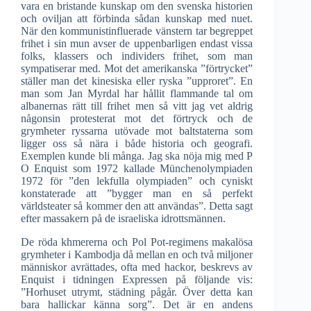
vara en bristande kunskap om den svenska historien
och oviljan att förbinda sådan kunskap med nuet.
När den kommunistinfluerade vänstern tar begreppet
frihet i sin mun avser de uppenbarligen endast vissa
folks, klassers och individers frihet, som man
sympatiserar med. Mot det amerikanska ”förtrycket”
ställer man det kinesiska eller ryska ”upproret”. En
man som Jan Myrdal har hållit flammande tal om
albanernas rätt till frihet men så vitt jag vet aldrig
någonsin protesterat mot det förtryck och de
grymheter ryssarna utövade mot baltstaterna som
ligger oss så nära i både historia och geografi.
Exemplen kunde bli många. Jag ska nöja mig med P
O Enquist som 1972 kallade Münchenolympiaden
1972 för ”den lekfulla olympiaden” och cyniskt
konstaterade att ”bygger man en så perfekt
världsteater så kommer den att användas”. Detta sagt
efter massakern på de israeliska idrottsmännen.
De röda khmererna och Pol Pot-regimens makalösa
grymheter i Kambodja då mellan en och två miljoner
människor avrättades, ofta med hackor, beskrevs av
Enquist i tidningen Expressen på följande vis:
”Horhuset utrymt, städning pågår. Över detta kan
bara hallickar känna sorg”. Det är en andens