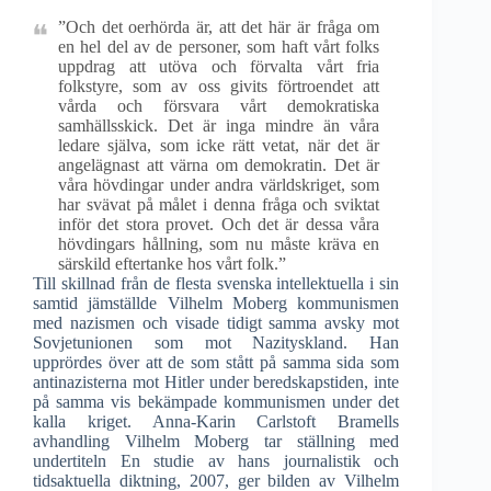
”Och det oerhörda är, att det här är fråga om
en hel del av de personer, som haft vårt folks
uppdrag att utöva och förvalta vårt fria
folkstyre, som av oss givits förtroendet att
vårda och försvara vårt demokratiska
samhällsskick. Det är inga mindre än våra
ledare själva, som icke rätt vetat, när det är
angelägnast att värna om demokratin. Det är
våra hövdingar under andra världskriget, som
har svävat på målet i denna fråga och sviktat
inför det stora provet. Och det är dessa våra
hövdingars hållning, som nu måste kräva en
särskild eftertanke hos vårt folk.”
Till skillnad från de flesta svenska intellektuella i sin
samtid jämställde Vilhelm Moberg kommunismen
med nazismen och visade tidigt samma avsky mot
Sovjetunionen som mot Nazityskland. Han
upprördes över att de som stått på samma sida som
antinazisterna mot Hitler under beredskapstiden, inte
på samma vis bekämpade kommunismen under det
kalla kriget. Anna-Karin Carlstoft Bramells
avhandling Vilhelm Moberg tar ställning med
undertiteln En studie av hans journalistik och
tidsaktuella diktning, 2007, ger bilden av Vilhelm