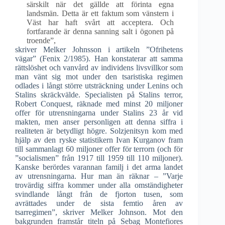
särskilt när det gällde att förinta egna
landsmän. Detta är ett faktum som vänstern i
Väst har haft svårt att acceptera. Och
fortfarande är denna sanning salt i ögonen på
troende”,
skriver Melker Johnsson i artikeln ”Ofrihetens
vägar” (Fenix 2/1985). Han konstaterar att samma
rättslöshet och vanvård av individens livsvillkor som
man vänt sig mot under den tsaristiska regimen
odlades i långt större utsträckning under Lenins och
Stalins skräckvälde. Specialisten på Stalins terror,
Robert Conquest, räknade med minst 20 miljoner
offer för utrensningarna under Stalins 23 år vid
makten, men anser personligen att denna siffra i
realiteten är betydligt högre. Solzjenitsyn kom med
hjälp av den ryske statistikern Ivan Kurganov fram
till sammanlagt 60 miljoner offer för terrorn (och för
”socialismen” från 1917 till 1959 till 110 miljoner).
Kanske berördes varannan familj i det arma landet
av utrensningarna. Hur man än räknar – ”Varje
trovärdig siffra kommer under alla omständigheter
svindlande långt från de fjorton tusen, som
avrättades under de sista femtio åren av
tsarregimen”, skriver Melker Johnson. Mot den
bakgrunden framstår titeln på Sebag Montefiores