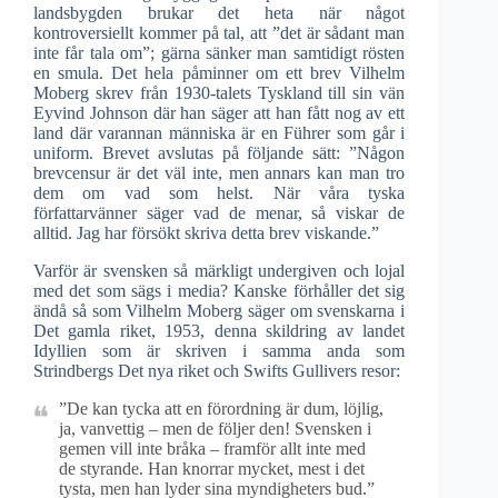
landsbygden brukar det heta när något
kontroversiellt kommer på tal, att ”det är sådant man
inte får tala om”; gärna sänker man samtidigt rösten
en smula. Det hela påminner om ett brev Vilhelm
Moberg skrev från 1930-talets Tyskland till sin vän
Eyvind Johnson där han säger att han fått nog av ett
land där varannan människa är en Führer som går i
uniform. Brevet avslutas på följande sätt: ”Någon
brevcensur är det väl inte, men annars kan man tro
dem om vad som helst. När våra tyska
författarvänner säger vad de menar, så viskar de
alltid. Jag har försökt skriva detta brev viskande.”
Varför är svensken så märkligt undergiven och lojal
med det som sägs i media? Kanske förhåller det sig
ändå så som Vilhelm Moberg säger om svenskarna i
Det gamla riket, 1953, denna skildring av landet
Idyllien som är skriven i samma anda som
Strindbergs Det nya riket och Swifts Gullivers resor:
”De kan tycka att en förordning är dum, löjlig,
ja, vanvettig – men de följer den! Svensken i
gemen vill inte bråka – framför allt inte med
de styrande. Han knorrar mycket, mest i det
tysta, men han lyder sina myndigheters bud.”