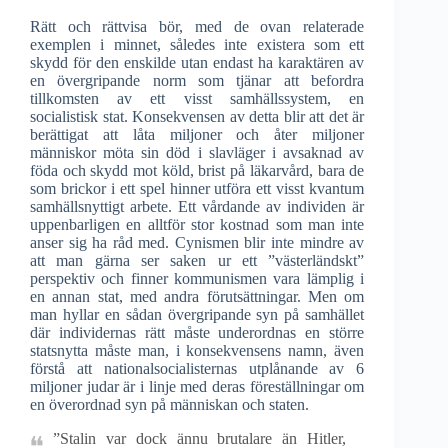
Rätt och rättvisa bör, med de ovan relaterade
exemplen i minnet, således inte existera som ett
skydd för den enskilde utan endast ha karaktären av
en övergripande norm som tjänar att befordra
tillkomsten av ett visst samhällssystem, en
socialistisk stat. Konsekvensen av detta blir att det är
berättigat att låta miljoner och åter miljoner
människor möta sin död i slavläger i avsaknad av
föda och skydd mot köld, brist på läkarvård, bara de
som brickor i ett spel hinner utföra ett visst kvantum
samhällsnyttigt arbete. Ett vårdande av individen är
uppenbarligen en alltför stor kostnad som man inte
anser sig ha råd med. Cynismen blir inte mindre av
att man gärna ser saken ur ett ”västerländskt”
perspektiv och finner kommunismen vara lämplig i
en annan stat, med andra förutsättningar. Men om
man hyllar en sådan övergripande syn på samhället
där individernas rätt måste underordnas en större
statsnytta måste man, i konsekvensens namn, även
förstå att nationalsocialisternas utplånande av 6
miljoner judar är i linje med deras föreställningar om
en överordnad syn på människan och staten.
”Stalin var dock ännu brutalare än Hitler,