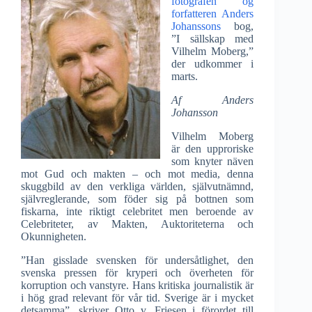
fotografen og
forfatteren Anders
Johanssons
bog,
”I sällskap med
Vilhelm Moberg,”
der udkommer i
marts.
Af Anders
Johansson
Vilhelm Moberg
är den upproriske
som knyter näven
mot Gud och makten – och mot media, denna
skuggbild av den verkliga världen, självutnämnd,
självreglerande, som föder sig på bottnen som
fiskarna, inte riktigt celebritet men beroende av
Celebriteter, av Makten, Auktoriteterna och
Okunnigheten.
”Han gisslade svensken för undersåtlighet, den
svenska pressen för kryperi och överheten för
korruption och vanstyre. Hans kritiska journalistik är
i hög grad relevant för vår tid. Sverige är i mycket
detsamma”, skriver Otto v. Friesen i förordet till