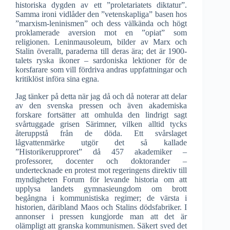
historiska dygden av ett ”proletariatets diktatur”.
Samma ironi vidlåder den ”vetenskapliga” basen hos
”marxism-leninismen” och dess välkända och högt
proklamerade aversion mot en ”opiat” som
religionen. Leninmausoleum, bilder av Marx och
Stalin överallt, paraderna till deras ära; det är 1900-
talets ryska ikoner – sardoniska lektioner för de
korsfarare som vill fördriva andras uppfattningar och
kritiklöst införa sina egna.
Jag tänker på detta när jag då och då noterar att delar
av den svenska pressen och även akademiska
forskare fortsätter att omhulda den lindrigt sagt
svårtuggade grisen Särimner, vilken alltid tycks
återuppstå från de döda. Ett svårslaget
lågvattenmärke utgör det så kallade
”Historikerupproret” då 457 akademiker –
professorer, docenter och doktorander –
undertecknade en protest mot regeringens direktiv till
myndigheten Forum för levande historia om att
upplysa landets gymnasieungdom om brott
begångna i kommunistiska regimer; de värsta i
historien, däribland Maos och Stalins dödsfabriker. I
annonser i pressen kungjorde man att det är
olämpligt att granska kommunismen. Säkert sved det