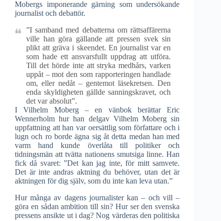
Mobergs imponerande gärning som undersökande
journalist och debattör.
”I samband med debatterna om rättsaffärerna
ville han göra gällande att pressen svek sin
plikt att gräva i skeendet. En journalist var en
som hade ett ansvarsfullt uppdrag att utföra.
Till det hörde inte att stryka medhårs, varken
uppåt – mot den som rapporteringen handlade
om, eller nedåt – gentemot läsekretsen. Den
enda skyldigheten gällde sanningskravet, och
det var absolut”.
I Vilhelm Moberg – en vänbok berättar Eric
Wennerholm hur han delgav Vilhelm Moberg sin
uppfattning att han var oersättlig som författare och i
lugn och ro borde ägna sig åt detta medan han med
varm hand kunde överlåta till politiker och
tidningsmän att tvätta nationens smutsiga linne. Han
fick då svaret: ”Det kan jag inte, för mitt samvete.
Det är inte andras aktning du behöver, utan det är
aktningen för dig själv, som du inte kan leva utan.”
Hur många av dagens journalister kan – och vill –
göra en sådan ambition till sin? Hur ser den svenska
pressens ansikte ut i dag? Nog värderas den politiska