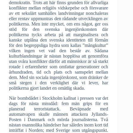
demokratin. Trots att här finns grunden för allvarliga
konflikter mellan religiös vidskepelse och försvarare
av ett sekulärt samhälles landvinningar nonchaleras
eller rentav uppmuntras den rådande utvecklingen av
politikerna. Men inte mycket, om ens något, ger oss
stöd för den svenska ingenjörskonsten där
politikerna tycks arbeta på att marginalisera och
kanske utplåna den svenska identiteten till förmån
för den begreppsliga hydra som kallas ”mångkultur”
vilken ingen vet vad den består av. Sådana
kulturblandningar är nästan hopplösa att genomföra
utan svåra konflikter därför att människor är så starkt
rotade i erfarenheter som omfattar generationer och
århundraden, tid och plats och samspelet mellan
dem. Med sin sociala ingenjörskonst, som dränker de
små stegen i den verklighet där vi lever, har
politikerna gjort landet en omätlig skada.
När bombdådet i Stockholm kallnat i pressen var det
dags för nästa missdåd: fem män grips för en
planerad terroristattack. Beväpnade med
automatvapen skulle männen attackera Jyllands-
Posten i Danmark och mörda journalisterna. Två
nästan osannolika händelser har således inom kort tid
inträffat i Norden; med Sverige som utgångspunkt.