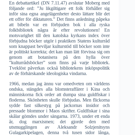
En debattartikel (DN 7.11.47) avslutar Moberg med
följande ord: ”Ju likgiltigare ett folk förhåller sig
inför sina egna angelägenheter desto lättare blir det
ett offer för diktaturen.” Det finns anledning påpeka
att bibeln var en förbjuden bok i alla ryska
folkbibliotek några år efter revolutionen! En
motsvarighet till den katolska kyrkans index över
förbjudna böcker utgör i praktiken Statens kulturråd
som knappast beviljar kulturstöd till böcker som inte
är politiskt korrekta; det kan man lätt förvissa sig om
genom att botanisera på den hylla över
”kulturrådsböcker” som finns på varje bibliotek.
Tveklöst påverkas också bibliotekens inköpspolitik
av de förhärskande ideologiska vindarna.
1966, medan jag ännu var omedveten om världens
ondska, stängdes alla blomsteraffärer i Kina och
människorna fick order att dumpa sina guldfiskar i
floderna. Skönheten skulle förbjudas. Men flickorna
sydde fast silkestyg på jackornas insidor och
pressade blommor i Maos skrifter. Guldfiskar i sina
skålar gömdes under sängarna. 1973, under ett enda
år, dog marxismen; det gjorde den med
utsmugglingen av Aleksandr Solzjenitsyns
Gulagarkipelagen, denna två tusen sidor långa,