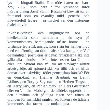
lysande biografi Stalin, Den röde tsaren och hans
hov, 2007, som bara alltför välsinnad inför
mördarfursten Josef Stalin. Resultatet blev att tsaren
framstod som en ovanligt mild, generös och
inlevelsefull ledare – så mycket var den historiens
dialektik värd.
Inkonsekvensen och likgiltigheten hos de
intellektuella som framhärdar i sin syn på
kommunismens berättigande måste bottna i en
bristande teoretisk analys, som i sin tur hänger ihop
med en oförmåga att tänka i abstrakta kategorier. Vad
de nämligen postulerar är detta: rättsidéerna ska inte
gälla alla människor. Men inte ens en Jan Guillou
eller Jan Myrdal kan väl tro att slavläger alstrar
arbetsglädje, att spioneri skänker tillit och att hårda
domar över oskyldiga föder gemenskapskänsla? För
en demokrat, en Hjalmar Branting, en Bengt
Lidforss, en Torgny Segerstedt, en Herbert Tingsten,
en Harry Järv, en Per Ahlmark, en Lars Gustafsson
eller en Vilhelm Moberg är det alldeles uppenbart att
den allmänna och pålitliga lagen och rätten är
grunden för mänsklig samlevnad, folken i de tidigare
kommunistiska staterna inte undantagna.