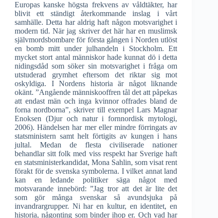
Europas kanske högsta frekvens av våldtäkter, har
blivit ett ständigt återkommande inslag i vårt
samhälle. Detta har aldrig haft någon motsvarighet i
modern tid. När jag skriver det här har en muslimsk
självmordsbombare för första gången i Norden utlöst
en bomb mitt under julhandeln i Stockholm. Ett
mycket stort antal människor hade kunnat dö i detta
nidingsdåd som söker sin motsvarighet i fråga om
utstuderad grymhet eftersom det riktar sig mot
oskyldiga. I Nordens historia är något liknande
okänt. ”Angående människooffren tål det att påpekas
att endast män och inga kvinnor offrades bland de
forna nordborna”, skriver till exempel Lars Magnar
Enoksen (Djur och natur i fornnordisk mytologi,
2006). Händelsen har mer eller mindre förringats av
statsministern samt helt förtigits av kungen i hans
jultal. Medan de flesta civiliserade nationer
behandlar sitt folk med viss respekt har Sverige haft
en statsministerkandidat, Mona Sahlin, som visat rent
förakt för de svenska symbolerna. I vilket annat land
kan en ledande politiker säga något med
motsvarande innebörd: ”Jag tror att det är lite det
som gör många svenskar så avundsjuka på
invandrargrupper. Ni har en kultur, en identitet, en
historia, någonting som binder ihop er. Och vad har