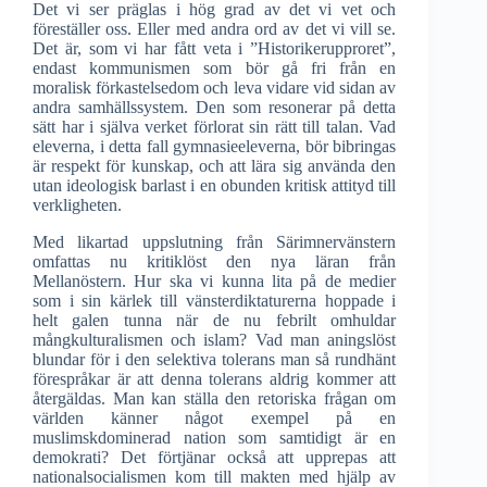
Det vi ser präglas i hög grad av det vi vet och
föreställer oss. Eller med andra ord av det vi vill se.
Det är, som vi har fått veta i ”Historikerupproret”,
endast kommunismen som bör gå fri från en
moralisk förkastelsedom och leva vidare vid sidan av
andra samhällssystem. Den som resonerar på detta
sätt har i själva verket förlorat sin rätt till talan. Vad
eleverna, i detta fall gymnasieeleverna, bör bibringas
är respekt för kunskap, och att lära sig använda den
utan ideologisk barlast i en obunden kritisk attityd till
verkligheten.
Med likartad uppslutning från Särimnervänstern
omfattas nu kritiklöst den nya läran från
Mellanöstern. Hur ska vi kunna lita på de medier
som i sin kärlek till vänsterdiktaturerna hoppade i
helt galen tunna när de nu febrilt omhuldar
mångkulturalismen och islam? Vad man aningslöst
blundar för i den selektiva tolerans man så rundhänt
förespråkar är att denna tolerans aldrig kommer att
återgäldas. Man kan ställa den retoriska frågan om
världen känner något exempel på en
muslimskdominerad nation som samtidigt är en
demokrati? Det förtjänar också att upprepas att
nationalsocialismen kom till makten med hjälp av