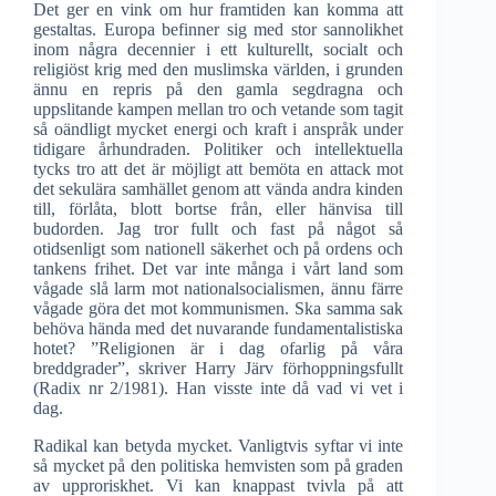
Det ger en vink om hur framtiden kan komma att
gestaltas. Europa befinner sig med stor sannolikhet
inom några decennier i ett kulturellt, socialt och
religiöst krig med den muslimska världen, i grunden
ännu en repris på den gamla segdragna och
uppslitande kampen mellan tro och vetande som tagit
så oändligt mycket energi och kraft i anspråk under
tidigare århundraden. Politiker och intellektuella
tycks tro att det är möjligt att bemöta en attack mot
det sekulära samhället genom att vända andra kinden
till, förlåta, blott bortse från, eller hänvisa till
budorden. Jag tror fullt och fast på något så
otidsenligt som nationell säkerhet och på ordens och
tankens frihet. Det var inte många i vårt land som
vågade slå larm mot nationalsocialismen, ännu färre
vågade göra det mot kommunismen. Ska samma sak
behöva hända med det nuvarande fundamentalistiska
hotet? ”Religionen är i dag ofarlig på våra
breddgrader”, skriver Harry Järv förhoppningsfullt
(Radix nr 2/1981). Han visste inte då vad vi vet i
dag.
Radikal kan betyda mycket. Vanligtvis syftar vi inte
så mycket på den politiska hemvisten som på graden
av upproriskhet. Vi kan knappast tvivla på att