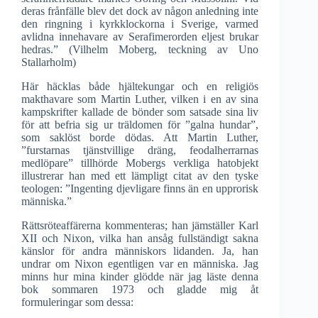
deras frånfälle blev det dock av någon anledning inte
den ringning i kyrkklockorna i Sverige, varmed
avlidna innehavare av Serafimerorden eljest brukar
hedras.” (Vilhelm Moberg, teckning av Uno
Stallarholm)
Här häcklas både hjältekungar och en religiös
makthavare som Martin Luther, vilken i en av sina
kampskrifter kallade de bönder som satsade sina liv
för att befria sig ur träldomen för ”galna hundar”,
som saklöst borde dödas. Att Martin Luther,
”furstarnas tjänstvillige dräng, feodalherrarnas
medlöpare” tillhörde Mobergs verkliga hatobjekt
illustrerar han med ett lämpligt citat av den tyske
teologen: ”Ingenting djevligare finns än en upprorisk
människa.”
Rättsröteaffärerna kommenteras; han jämställer Karl
XII och Nixon, vilka han ansåg fullständigt sakna
känslor för andra människors lidanden. Ja, han
undrar om Nixon egentligen var en människa. Jag
minns hur mina kinder glödde när jag läste denna
bok sommaren 1973 och gladde mig åt
formuleringar som dessa: