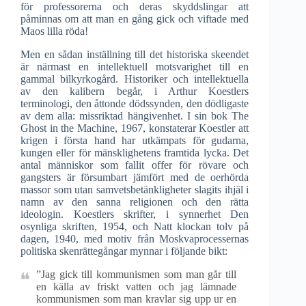
för professorerna och deras skyddslingar att
påminnas om att man en gång gick och viftade med
Maos lilla röda!
Men en sådan inställning till det historiska skeendet
är närmast en intellektuell motsvarighet till en
gammal bilkyrkogård. Historiker och intellektuella
av den kalibern begår, i Arthur Koestlers
terminologi, den åttonde dödssynden, den dödligaste
av dem alla: missriktad hängivenhet. I sin bok The
Ghost in the Machine, 1967, konstaterar Koestler att
krigen i första hand har utkämpats för gudarna,
kungen eller för mänsklighetens framtida lycka. Det
antal människor som fallit offer för rövare och
gangsters är försumbart jämfört med de oerhörda
massor som utan samvetsbetänkligheter slagits ihjäl i
namn av den sanna religionen och den rätta
ideologin. Koestlers skrifter, i synnerhet Den
osynliga skriften, 1954, och Natt klockan tolv på
dagen, 1940, med motiv från Moskvaprocessernas
politiska skenrättegångar mynnar i följande bikt:
”Jag gick till kommunismen som man går till
en källa av friskt vatten och jag lämnade
kommunismen som man kravlar sig upp ur en