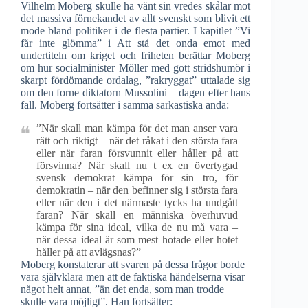
Vilhelm Moberg skulle ha vänt sin vredes skålar mot
det massiva förnekandet av allt svenskt som blivit ett
mode bland politiker i de flesta partier. I kapitlet ”Vi
får inte glömma” i Att stå det onda emot med
undertiteln om kriget och friheten berättar Moberg
om hur socialminister Möller med gott stridshumör i
skarpt fördömande ordalag, ”rakryggat” uttalade sig
om den forne diktatorn Mussolini – dagen efter hans
fall. Moberg fortsätter i samma sarkastiska anda:
”När skall man kämpa för det man anser vara
rätt och riktigt – när det råkat i den största fara
eller när faran försvunnit eller håller på att
försvinna? När skall nu t ex en övertygad
svensk demokrat kämpa för sin tro, för
demokratin – när den befinner sig i största fara
eller när den i det närmaste tycks ha undgått
faran? När skall en människa överhuvud
kämpa för sina ideal, vilka de nu må vara –
när dessa ideal är som mest hotade eller hotet
håller på att avlägsnas?”
Moberg konstaterar att svaren på dessa frågor borde
vara självklara men att de faktiska händelserna visar
något helt annat, ”än det enda, som man trodde
skulle vara möjligt”. Han fortsätter: