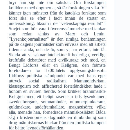
bryr han sig inte om sakskäl. Om forskningen
kolliderar med dogmerna, så får forskningen vika. Vi
känner igen mönstret från de katolska forskare som
först ska se efter i facit innan de startar en
undersökning, liksom i de ”vetenskapliga resultat” i
Sovjet som bör vara i överensstämmelse med tankar
som redan tänkts av Marx och Lenin.
”Lysenkojournalister” är den rimliga benämningen
på de dagens journalister som envisas med att arbeta
i denna anda, och de är, som vi har erfarit, inte få.
Skada att vi saknar intellektuellt hederliga, verkligt
kraftfulla debattörer med civilkurage och mod, en
Bengt Lidforss eller en Kellgren, den främste
företrädaren för 1700-talets upplysningsfilosofi.
Lidforss politiska ståndpunkt var med hans eget
uttryck social radikalism. Mammondyrkan,
klassegoism och affischerad fosterländskhet hade i
honom en svuren fiende. Som kritiker brännmärkte
Kellgren med ett heligt raseri sin tids lysenkianer:
swedenborgare, somnambuler, nummerpunkterare,
guldmakare, andeframkallare, magnetisörer, vilka
alla, menade han, förnedrade människosläktet. Båda
såg i kristendomens dogmatik en dimbildning som
drog människornas blickar från den jordiska kampen
för bättre levnadsförhållanden.