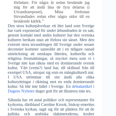
författare. För några år sedan bestämde jag
mig för att ändå läsa de fyra delarna (i
Utvandrareposet). Mina fördomar
förvandlades redan efter några sidor till en
bestående kärlek.”
Den stora kulturpåverkan ett litet land som Sverige
har varit exponerad för under århundraden är en sak;
genom kontakt med andra kulturer har den svenska
kulturen berikats utan att förlora sin särart. Men den
extremt stora invandringen till Sverige under senare
decennier kommer sannolikt att i en tidigare oanad
utsträckning att omskapa litterära, kulturella och
religiösa förutsättningar, så mycket mera som vi i
Sverige inte kan räkna med en dominerande svensk
kultur. Vårt (vems?) land har, till skillnad från till
exempel USA, utropat sig som en mångkulturell stat.
I USA strömmar till sist ändå alla olika
kulturyttringar i riktning mot en enda dominerande
kultur. Så blir inte fallet i Sverige. En
debattartikel i
Dagens Nyheter
duger gott för att illustrera min tes.
Sålunda har ett antal politiker och representanter för
kyrkorna, däribland Caroline Krook, biskop emeritus
i Svenska kyrkan, tagit sig för att plädera för att de
judiska och arabiska slaktmetoderna, kosher