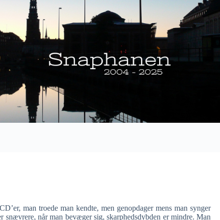
e CD’er, man troede man kendte, men genopdager mens man synger
t er snævrere, når man bevæger sig, skarphedsdybden er mindre. Man