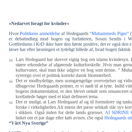
»Nedarvet foragt for kvinder«
Hvor
Politikens anmeldelse
af Hedegaards
“Muhammeds Piger”
(
er debatindlæg mod bogen og forfatteren, Sosun Sendis i Wee
Gottfredsens i KrD ikke bare den første positive, det er også den 
læser har efter læsningen et tydeligt billede af, hvad bogen faktis
Lars Hedegaard har skrevet vigtig bog om islams kvindesyn. De
større erkendelse af afgørende kulturforskelle .Hvis man gerne
kulturvaner, skal man ikke udgive en bog som denne. ” Muham
syreregn over et politisk korrekt dansk blomsterbed.
Det er modbydelige, men uomgængelige overvejelser og vidne
tilbagevise Hedegaards pointer, er vi nødt til at lytte. Indtil 
bogens dokumentation, er den blevet omtalt som unuanceret o
kortfattede bøger med et klart defineret tema.
Det er muligt, at Lars Hedegaard af og til formulerer sig tank
forske i virkeligheden.Alt imens det pæne selskab slår syv kors 
i stikken. Også inden for dette lands grænser.
Af SØRINE GO
linket om et par dage eller køb avisen. (Se også
Hedegaards mis
“Vårt Nya Sverige”