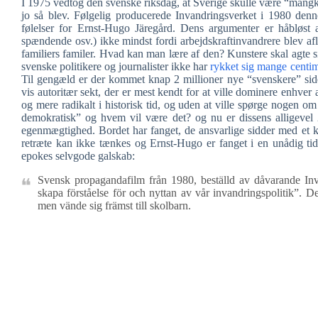
I 1975 vedtog den svenske riksdag, at Sverige skulle være “mångku
jo så blev. Følgelig producerede Invandringsverket i 1980 denn
følelser for Ernst-Hugo Järegård. Dens argumenter er håbløst a
spændende osv.) ikke mindst fordi arbejdskraftinvandrere blev aflø
familiers familer. Hvad kan man lære af den? Kunstere skal agte si
svenske politikere og journalister ikke har
rykket sig mange centi
Til gengæld er der kommet knap 2 millioner nye “svenskere” side
vis autoritær sekt, der er mest kendt for at ville dominere enhver
og mere radikalt i historisk tid, og uden at ville spørge nogen om 
demokratisk” og hvem vil være det? og nu er dissens alligevel 2
egenmægtighed. Bordet har fanget, de ansvarlige sidder med et kæ
retræte kan ikke tænkes og Ernst-Hugo er fanget i en unådig tid
epokes selvgode galskab:
Svensk propagandafilm från 1980, beställd av dåvarande Inva
skapa förståelse för och nyttan av vår invandringspolitik”. 
men vände sig främst till skolbarn.