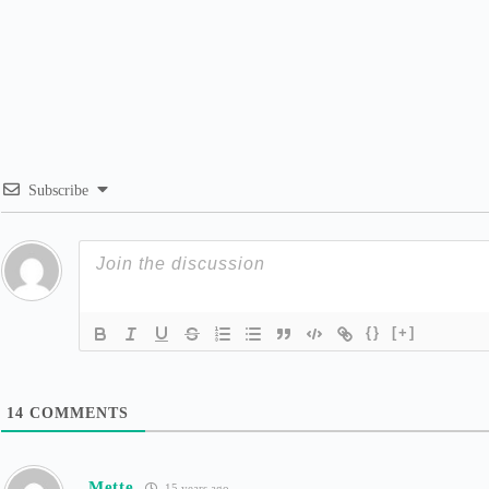
Subscribe
{}
[+]
14
COMMENTS
Mette
15 years ago