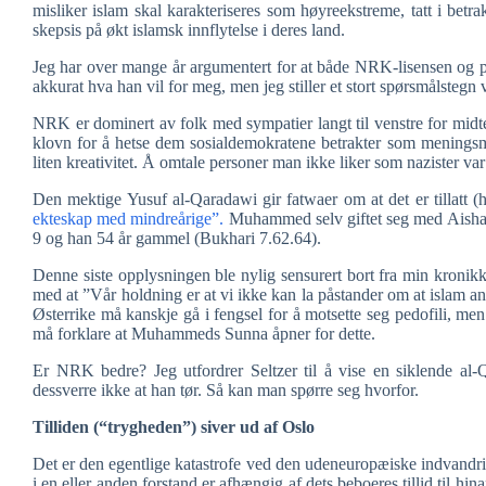
misliker islam skal karakteriseres som høyreekstreme, tatt i betr
skepsis på økt islamsk innflytelse i deres land.
Jeg har over mange år argumentert for at både NRK-lisensen og press
akkurat hva han vil for meg, men jeg stiller et stort spørsmålstegn v
NRK er dominert av folk med sympatier langt til venstre for midten
klovn for å hetse dem sosialdemokratene betrakter som meningsmot
liten kreativitet. Å omtale personer man ikke liker som nazister var
Den mektige Yusuf al-Qaradawi gir fatwaer om at det er tillatt (h
ekteskap med mindreårige”.
Muhammed selv giftet seg med Aisha d
9 og han 54 år gammel (Bukhari 7.62.64).
Denne siste opplysningen ble nylig sensurert bort fra min kroni
med at ”Vår holdning er at vi ikke kan la påstander om at islam anb
Østerrike må kanskje gå i fengsel for å motsette seg pedofili, me
må forklare at Muhammeds Sunna åpner for dette.
Er NRK bedre? Jeg utfordrer Seltzer til å vise en siklende al-Qa
dessverre ikke at han tør. Så kan man spørre seg hvorfor.
Tilliden (“trygheden”) siver ud af Oslo
Det er den egentlige katastrofe ved den udeneuropæiske indvandrin
i en eller anden forstand er afhængig af dets beboeres tillid til hina