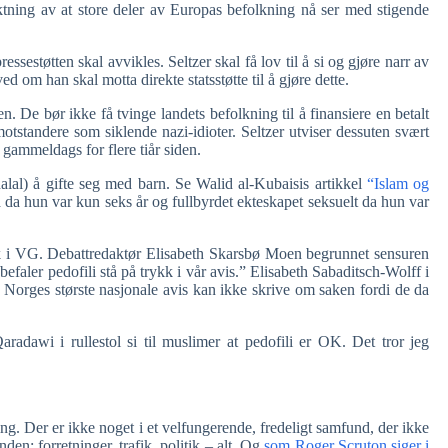
aktning av at store deler av Europas befolkning nå ser med stigende
estøtten skal avvikles. Seltzer skal få lov til å si og gjøre narr av
ed om han skal motta direkte statsstøtte til å gjøre dette.
. De bør ikke få tvinge landets befolkning til å finansiere en betalt
standere som siklende nazi-idioter. Seltzer utviser dessuten svært
 gammeldags for flere tiår siden.
alal) å gifte seg med barn. Se Walid al-Kubaisis artikkel
“Islam og
a hun var kun seks år og fullbyrdet ekteskapet seksuelt da hun var
kk i VG. Debattredaktør Elisabeth Skarsbø Moen begrunnet sensuren
efaler pedofili stå på trykk i vår avis.” Elisabeth Sabaditsch-Wolff i
n Norges største nasjonale avis kan ikke skrive om saken fordi de da
radawi i rullestol si til muslimer at pedofili er OK. Det tror jeg
g. Der er ikke noget i et velfungerende, fredeligt samfund, der ikke
nden: forretninger, trafik, politik – alt. Og
som Roger Scruton siger i