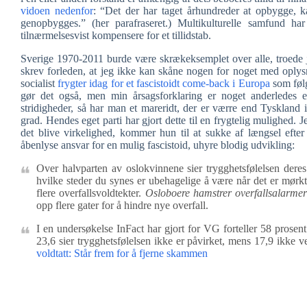
vidoen nedenfor
: “Det der har taget århundreder at opbygge, 
genopbygges.” (her parafraseret.) Multikulturelle samfund ha
tilnærmelsesvist kompensere for et tillidstab.
Sverige 1970-2011 burde være skrækeksemplet over alle, troede j
skrev forleden, at jeg ikke kan skåne nogen for noget med oplysn
socialist
frygter idag for et fascistoidt come-back i Europa
som følg
gør det også, men min årsagsforklaring er noget anderledes e
stridigheder, så har man et mareridt, der er værre end Tyskland 
grad. Hendes eget parti har gjort dette til en frygtelig mulighed. J
det blive virkelighed, kommer hun til at sukke af længsel efte
åbenlyse ansvar for en mulig fascistoid, uhyre blodig udvikling:
Over halvparten av oslokvinnene sier trygghetsfølelsen dere
hvilke steder du synes er ubehagelige å være når det er mørkt
flere overfallsvoldtekter.
Osloboere hamstrer overfallsalarmer
opp flere gater for å hindre nye overfall.
I en undersøkelse InFact har gjort for VG forteller 58 prosent
23,6 sier trygghetsfølelsen ikke er påvirket, mens 17,9 ikke ve
voldtatt: Står frem for å fjerne skammen