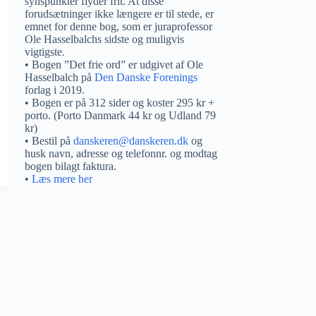
synspunkter flyder frit. At disse
forudsætninger ikke længere er til stede, er
emnet for denne bog, som er juraprofessor
Ole Hasselbalchs sidste og muligvis
vigtigste.
• Bogen ”Det frie ord” er udgivet af Ole
Hasselbalch på
Den Danske Forenings
forlag i 2019.
• Bogen er på 312 sider og koster 295 kr +
porto. (Porto Danmark 44 kr og Udland 79
kr)
• Bestil på
danskeren@danskeren.dk
og
husk navn, adresse og telefonnr. og modtag
bogen bilagt faktura.
•
Læs mere her