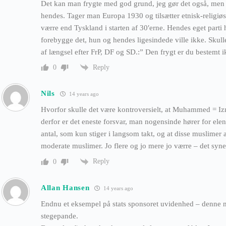
Det kan man frygte med god grund, jeg gør det også, men 
hendes. Tager man Europa 1930 og tilsætter etnisk-religiøse
værre end Tyskland i starten af 30′erne. Hendes eget parti ha
forebygge det, hun og hendes ligesindede ville ikke. Skull
af længsel efter FrP, DF og SD.:” Den frygt er du bestemt 
Reply
0
Nils
14 years ago
Hvorfor skulle det være kontroversielt, at Muhammed = Izn
derfor er det eneste forsvar, man nogensinde hører for ele
antal, som kun stiger i langsom takt, og at disse muslimer al
moderate muslimer. Jo flere og jo mere jo værre – det synes
Reply
0
Allan Hansen
14 years ago
Endnu et eksempel på stats sponsoret uvidenhed – denne
stegepande.