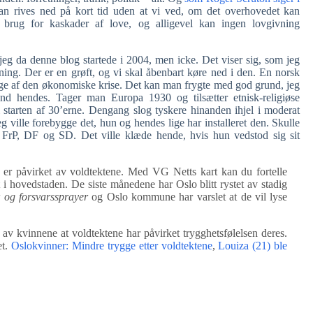
kan rives ned på kort tid uden at vi ved, om det overhovedet kan
r brug for kaskader af love, og alligevel kan ingen lovgivning
eg da denne blog startede i 2004, men icke. Det viser sig, som jeg
ing. Der er en grøft, og vi skal åbenbart køre ned i den. En norsk
e af den økonomiske krise. Det kan man frygte med god grund, jeg
nd hendes. Tager man Europa 1930 og tilsætter etnisk-religiøse
i starten af 30’erne. Dengang slog tyskere hinanden ihjel i moderat
eg ville forebygge det, hun og hendes lige har installeret den. Skulle
r FrP, DF og SD. Det ville klæde hende, hvis hun vedstod sig sit
s er påvirket av voldtektene. Med VG Netts kart kan du fortelle
 i hovedstaden. De siste månedene har Oslo blitt rystet av stadig
 og forsvarssprayer
og Oslo kommune har varslet at de vil lyse
 av kvinnene at voldtektene har påvirket trygghetsfølelsen deres.
t.
Oslokvinner: Mindre trygge etter voldtektene
,
Louiza (21) ble