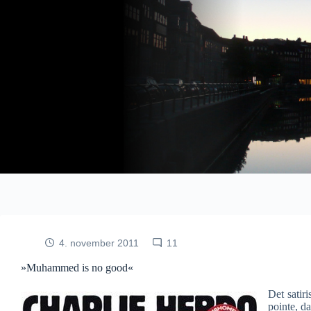
Fortsæt
til
indhold
4. november 2011
11
»Muhammed is no good«
Det satir
pointe, d