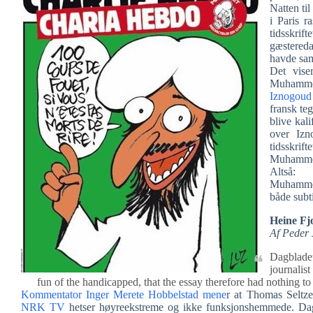
Natten ti
i Paris r
tidsskri
gæstered
havde sam
Det vise
Muhammed
Iznogoud
fransk te
blive kal
over Izn
tidsskrift
Muhammed
Altså:
Muhammed 
både subti
Heine Fjo
Af Peder 
Dagbladet
journalis
fun of the handicapped, that the essay therefore had nothing to 
Kommentator Inger Merete Hobbelstad mene
r at Thomas Seltz
NRK TV
hetser høyreekstreme og ikke funksjonshemmede. Dagb