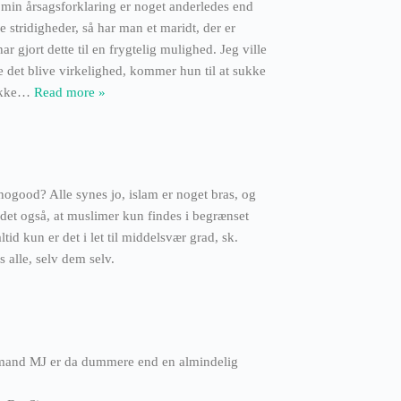
min årsagsforklaring er noget anderledes end
 stridigheder, så har man et maridt, der er
r gjort dette til en frygtelig mulighed. Jeg ville
e det blive virkelighed, kommer hun til at sukke
ikke
…
Read more »
ogood? Alle synes jo, islam er noget bras, og
ndet også, at muslimer kun findes i begrænset
tid kun er det i let til middelsvær grad, sk.
 alle, selv dem selv.
 mand MJ er da dummere end en almindelig