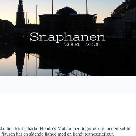
iske tidsskrift Charlie Hebdo’s Muhammed-tegning rummer en subtil
a figuren har en slående lighed med en kendt tegneseriefigur.