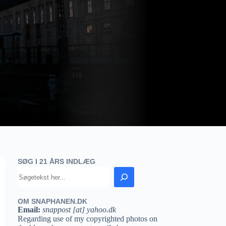
SØG I 21 ÅRS INDLÆG
OM SNAPHANEN.DK
Email:
snappost [at] yahoo.dk
Regarding use of my copyrighted photos on