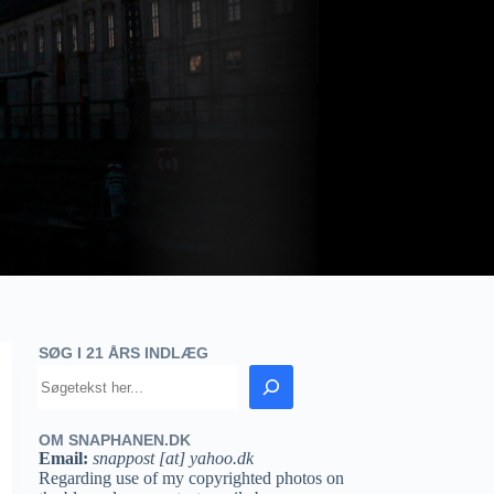
SØG I 21 ÅRS INDLÆG
OM SNAPHANEN.DK
Email:
snappost [at] yahoo.dk
Regarding use of my copyrighted photos on