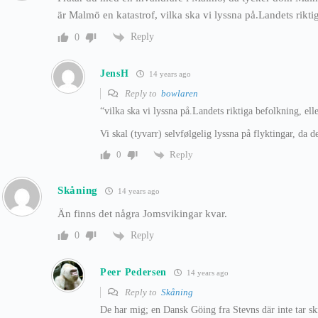
är Malmö en katastrof, vilka ska vi lyssna på.Landets riktig
Reply
0
JensH
14 years ago
Reply to
bowlaren
“vilka ska vi lyssna på.Landets riktiga befolkning, ell
Vi skal (tyvarr) selvfølgelig lyssna på flyktingar, da 
Reply
0
Skåning
14 years ago
Än finns det några Jomsvikingar kvar.
Reply
0
Peer Pedersen
14 years ago
Reply to
Skåning
De har mig; en Dansk Göing fra Stevns där inte tar s