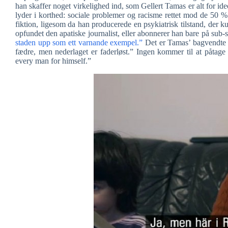
han skaffer noget virkelighed ind, som Gellert Tamas er alt for ideo
lyder i korthed: sociale problemer og racisme rettet mod de 50 
fiktion, ligesom da han producerede en psykiatrisk tilstand, der 
opfundet den apatiske journalist, eller abonnerer han bare på sub-
staden upp som ett varnande exempel.”
Det er Tamas’ bagvendte u
fædre, men nederlaget er faderløst.” Ingen kommer til at påtag
every man for himself.”