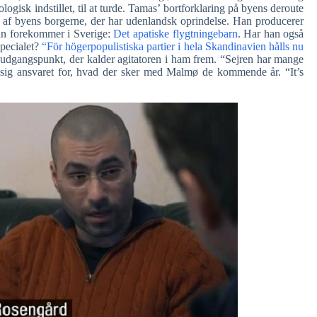
logisk indstillet, til at turde. Tamas’ bortforklaring på byens deroute
% af byens borgerne, der har udenlandsk oprindelse. Han producerer
kun forekommer i Sverige:
Det apatiske flygtningebarn
. Har han også
specialet?
“För högerpopulistiska partier i hela Skandinavien hålls nu
dgangspunkt, der kalder agitatoren i ham frem. “Sejren har mange
e sig ansvaret for, hvad der sker med Malmø de kommende år. “It’s