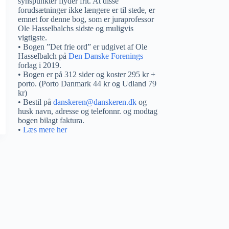
synspunkter flyder frit. At disse
forudsætninger ikke længere er til stede, er
emnet for denne bog, som er juraprofessor
Ole Hasselbalchs sidste og muligvis
vigtigste.
• Bogen ”Det frie ord” er udgivet af Ole
Hasselbalch på
Den Danske Forenings
forlag i 2019.
• Bogen er på 312 sider og koster 295 kr +
porto. (Porto Danmark 44 kr og Udland 79
kr)
• Bestil på
danskeren@danskeren.dk
og
husk navn, adresse og telefonnr. og modtag
bogen bilagt faktura.
•
Læs mere her