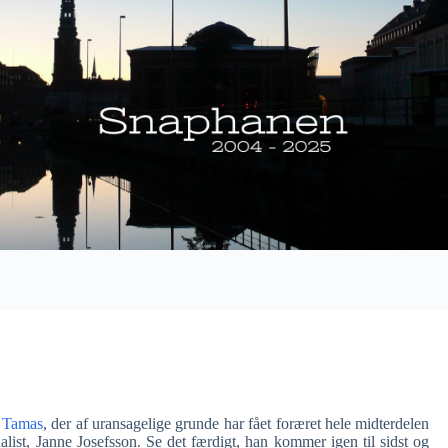
t Tamas
, der af uransagelige grunde har fået foræret hele midterdelen
alist, Janne Josefsson. Se det færdigt, han kommer igen til sidst og