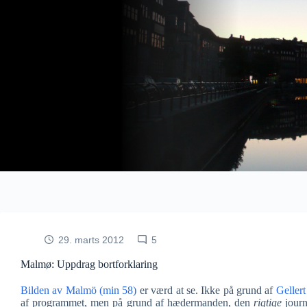
Fortsæt
til
indhold
29. marts 2012
5
Malmø: Uppdrag bortforklaring
Bilden av Malmö (min 58)
er værd at se. Ikke på grund af
Geller
af programmet, men på grund af hædermanden, den
rigtige
journ