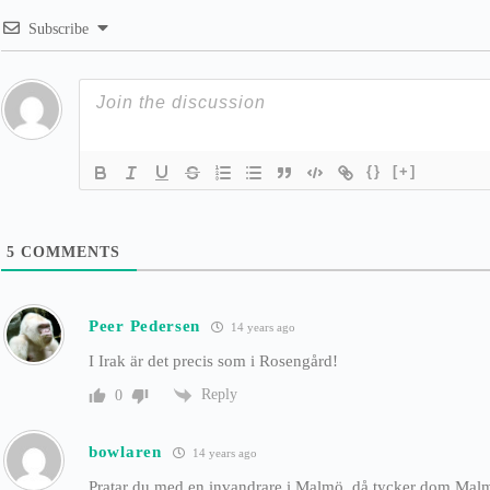
Subscribe
{}
[+]
5
COMMENTS
Peer Pedersen
14 years ago
I Irak är det precis som i Rosengård!
Reply
0
bowlaren
14 years ago
Pratar du med en invandrare i Malmö, då tycker dom Malm