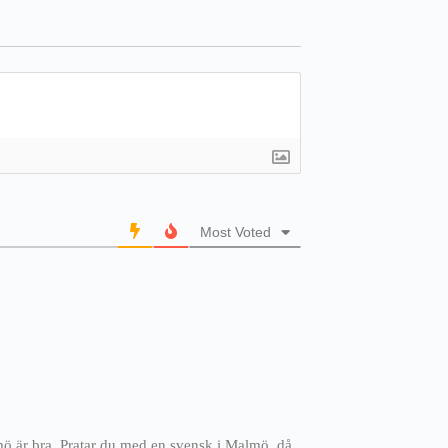
Most Voted
ö är bra. Pratar du med en svensk i Malmö, då