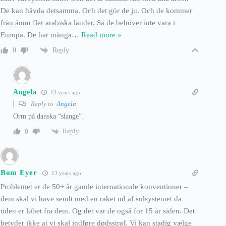
De kan hävda detsamma. Och det gör de ju. Och de kommer
från ännu fler arabiska länder. Så de behöver inte vara i
Europa. De har många
…
Read more »
Reply
0
Angela
13 years ago
Reply to
Angela
Orm på danska “slange”.
Reply
0
Bom Eyer
13 years ago
Problemet er de 50+ år gamle internationale konventioner –
dem skal vi have sendt med en raket ud af solsystemet da
tiden er løbet fra dem. Og det var de også for 15 år siden. Det
betyder ikke at vi skal indføre dødsstraf. Vi kan stadig vælge