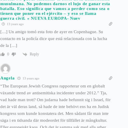
musulmana. No podemos darnos el lujo de ganar esta
batalla. Eso significa que vamos a perder como sea o
tienen que poner en el ejército – y eso se llama
guerra civil. « NUEVA EUROPA- Nuev
13 years ago
[…] Un amigo tomó esta foto de ayer en Copenhague. Su
contacto en la policía dice que está relacionada con la lucha
de la […]
Reply
0
Angela
13 years ago
“The European Jewish Congress rapporterar om en globalt
växande trend av antisemitiska incidenter under 2012.” Tja,
vad hade man trott? Om judarna hade befunnit sig i Israel, för
det är väl deras land, så hade de inte behövt ens ha en Judisk
kongress som kunde konstatera det. Men sådant får man inte
säga i en tidsanda där modeordet för tillfället är mångkultur.
Eller europeiskt kaos. Och det är samma sak med alla arber.