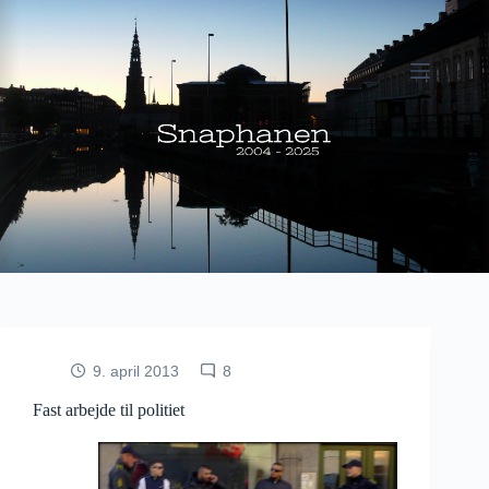
Fortsæt
til
indhold
9. april 2013
8
Fast arbejde til politiet