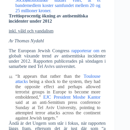
Socioøkonomiske studier viser, at et
bandemedlem koster samfundet mellem 20 og
25 millioner kroner.
Trettioprocentig ökning av antisemitiska
incidenter under 2012
inkl. våld och vandalism
Av Thomas Nydahl
The European Jewish Congress
rapporterar om
en
globalt växande trend av antisemitiska incidenter
under 2012. Rapporten publicerades på söndagen i
samarbete med Tel Avivs universitet.
“It appears that rather than the
Toulouse
attacks
being a shock to the system, they had
the opposite effect and perhaps allowed
terrorist groups in Europe to become more
emboldened,”
EJC President Moshe Kantor
said at an anti-Semitism press conference
Sunday at Tel Aviv University, pointing to
attempted terror attacks across the continent
against Jewish targets.”
Ändå är det Ungern som står i fokus, när rapporten
läggs fram, eftersom det är just där som “a