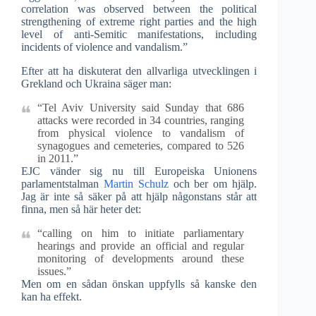
correlation was observed between the political
strengthening of extreme right parties and the high
level of anti-Semitic manifestations, including
incidents of violence and vandalism.”
Efter att ha diskuterat den allvarliga utvecklingen i
Grekland och Ukraina säger man:
“Tel Aviv University said Sunday that 686
attacks were recorded in 34 countries, ranging
from physical violence to vandalism of
synagogues and cemeteries, compared to 526
in 2011.”
EJC vänder sig nu till Europeiska Unionens
parlamentstalman
Martin Schulz
och ber om hjälp.
Jag är inte så säker på att hjälp någonstans står att
finna, men så här heter det:
“calling on him to initiate parliamentary
hearings and provide an official and regular
monitoring of developments around these
issues.”
Men om en sådan önskan uppfylls så kanske den
kan ha effekt.