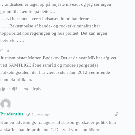
….indsatsen er taget op på højeste niveau, og jeg ser ingen
grund til at ændre på dette!….
…..vi har intensiveret indsatsen imod banderne…..
……Bekæmpelse af bande- og rockerkriminalitet har
topprioritet hos regeringen og hos politiet. Det kan ingen
betvivle……
Citat
Justitsminister Morten Bødskov.Det er de svar MB har afgivet
ved SAMTLIGE åbne samråd og møder(spørgetid) i
Folketingssalen, der har været siden Jan. 2012,vedrørende
bandekonflikten.
Reply
0
Prudentius
13 years ago
Kun en udvisnings-fratagelse af statsborgerskaber-politik kan
afskaffe “bande-problemet”. Det ved vores politikere