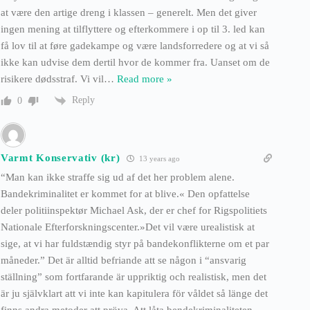
at være den artige dreng i klassen – generelt. Men det giver
ingen mening at tilflyttere og efterkommere i op til 3. led kan
få lov til at føre gadekampe og være landsforredere og at vi så
ikke kan udvise dem dertil hvor de kommer fra. Uanset om de
risikere dødsstraf. Vi vil
…
Read more »
Reply
0
Varmt Konservativ (kr)
13 years ago
“Man kan ikke straffe sig ud af det her problem alene.
Bandekriminalitet er kommet for at blive.« Den opfattelse
deler politiinspektør Michael Ask, der er chef for Rigspolitiets
Nationale Efterforskningscenter.»Det vil være urealistisk at
sige, at vi har fuldstændig styr på bandekonflikterne om et par
måneder.” Det är alltid befriande att se någon i “ansvarig
ställning” som fortfarande är uppriktig och realistisk, men det
är ju självklart att vi inte kan kapitulera för våldet så länge det