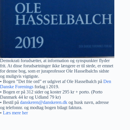
Demokrati forudsætter, at information og synspunkter flyder
frit. At disse forudsætninger ikke længere er til stede, er emnet
for denne bog, som er juraprofessor Ole Hasselbalchs sidste
og muligvis vigtigste.
• Bogen ”Det frie ord” er udgivet af Ole Hasselbalch på
Den
Danske Forenings
forlag i 2019.
• Bogen er på 312 sider og koster 295 kr + porto. (Porto
Danmark 44 kr og Udland 79 kr)
• Bestil på
danskeren@danskeren.dk
og husk navn, adresse
og telefonnr. og modtag bogen bilagt faktura.
•
Læs mere her