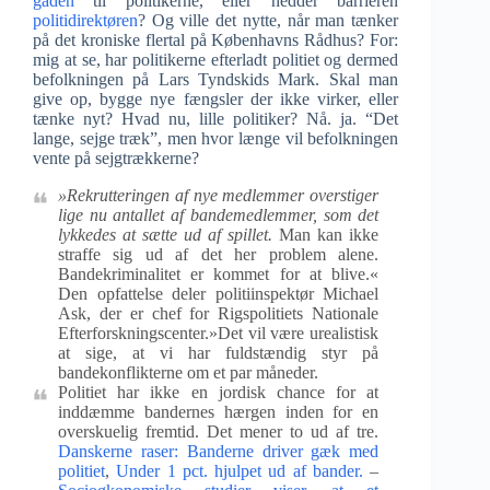
gaden
til politikerne, eller hedder barrieren
politidirektøren
? Og ville det nytte, når man tænker
på det kroniske flertal på Københavns Rådhus? For:
mig at se, har politikerne efterladt politiet og dermed
befolkningen på Lars Tyndskids Mark. Skal man
give op, bygge nye fængsler der ikke virker, eller
tænke nyt? Hvad nu, lille politiker? Nå. ja. “Det
lange, sejge træk”, men hvor længe vil befolkningen
vente på sejgtrækkerne?
»Rekrutteringen af nye medlemmer overstiger
lige nu antallet af bandemedlemmer, som det
lykkedes at sætte ud af spillet.
Man kan ikke
straffe sig ud af det her problem alene.
Bandekriminalitet er kommet for at blive.«
Den opfattelse deler politiinspektør Michael
Ask, der er chef for Rigspolitiets Nationale
Efterforskningscenter.»Det vil være urealistisk
at sige, at vi har fuldstændig styr på
bandekonflikterne om et par måneder.
Politiet har ikke en jordisk chance for at
inddæmme bandernes hærgen inden for en
overskuelig fremtid. Det mener to ud af tre.
Danskerne raser: Banderne driver gæk med
politiet
,
Under 1 pct. hjulpet ud af bander.
–