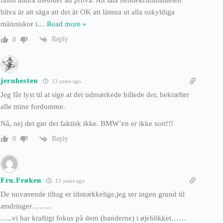
finns andra metoder att pröva. Att låta bendekriminaliteten
bliva är att säga att det är OK att lämna ut alla oskyldiga
människor i
…
Read more »
Reply
0
jernhesten
13 years ago
Jeg får lyst til at sige at det udmærkede billede der, bekræfter
alle mine fordomme.
Nå, nej det gør det faktisk ikke. BMW’en er ikke sort!!!
Reply
0
Fru.Frøken
13 years ago
De nuværende tiltag er tilstrækkelige,jeg ser ingen grund til
ændringer……..
…..vi har kraftigt fokus på dem (banderne) i øjeblikket……