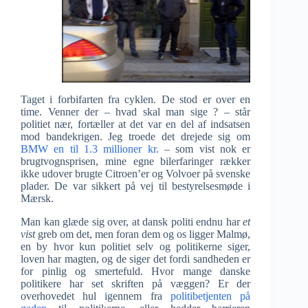
Taget i forbifarten fra cyklen. De stod er over en
time. Venner der – hvad skal man sige ? – står
politiet nær, fortæller at det var en del af indsatsen
mod bandekrigen. Jeg troede det drejede sig om
BMW en til 1.3 millioner kr.
– som vist nok er
brugtvognsprisen, mine egne bilerfaringer rækker
ikke udover brugte Citroen’er og Volvoer på svenske
plader. De var sikkert på vej til bestyrelsesmøde i
Mærsk.
Man kan glæde sig over, at dansk politi endnu har
et
vist
greb om det, men foran dem og os ligger Malmø,
en by hvor kun politiet selv og politikerne siger,
loven har magten, og de siger det fordi sandheden er
for pinlig og smertefuld. Hvor mange danske
politikere har set skriften på væggen? Er der
overhovedet hul igennem fra
politibetjenten på