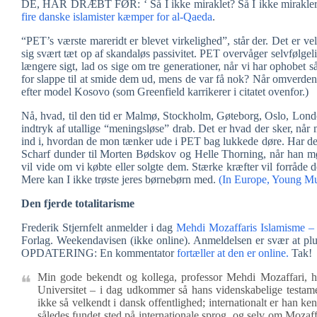
DE, HAR DRÆBT FØR: ‘ Så I ikke miraklet? Så I ikke miraklerne
fire danske islamister kæmper for al-Qaeda
.
“PET’s værste mareridt er blevet virkelighed”, står der. Det er ve
sig svært tæt op af skandaløs passivitet. PET overvåger selvfølgel
længere sigt, lad os sige om tre generationer, når vi har ophobet s
for slappe til at smide dem ud, mens de var få nok? Når omverdenen
efter model Kosovo (som Greenfield karrikerer i citatet ovenfor.)
Nå, hvad, til den tid er Malmø, Stockholm, Gøteborg, Oslo, Londo
indtryk af utallige “meningsløse” drab. Det er hvad der sker, når
ind i, hvordan de mon tænker ude i PET bag lukkede døre. Har de 
Scharf dunder til Morten Bødskov og Helle Thorning, når han mø
vil vide om vi købte eller solgte dem. Stærke kræfter vil forråde d
Mere kan I ikke trøste jeres børnebørn med.
(In Europe, Young Mu
Den fjerde totalitarisme
Frederik Stjernfelt anmelder i dag
Mehdi Mozaffaris Islamisme – e
Forlag. Weekendavisen (ikke online). Anmeldelsen er svær at pluk
OPDATERING: En kommentator
fortæller at den er online.
Tak!
Min gode bekendt og kollega, professor Mehdi Mozaffari, h
Universitet – i dag udkommer så hans videnskabelige testamen
ikke så velkendt i dansk offentlighed; internationalt er han k
således fundet sted på internationale sprog, og selv om Mozaff