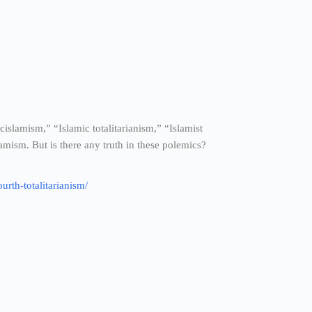
islamism,” “Islamic totalitarianism,” “Islamist
amism. But is there any truth in these polemics?
urth-totalitarianism/