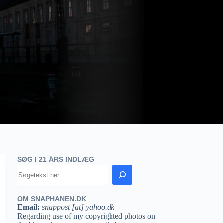
SØG I 21 ÅRS INDLÆG
OM SNAPHANEN.DK
Email:
snappost [at] yahoo.dk
Regarding use of my copyrighted photos on