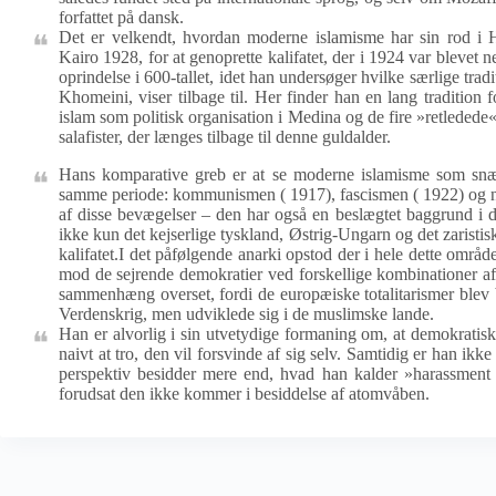
forfattet på dansk.
Det er velkendt, hvordan moderne islamisme har sin rod i
Kairo 1928, for at genoprette kalifatet, der i 1924 var blevet ne
oprindelse i 600-tallet, idet han undersøger hvilke særlige tra
Khomeini, viser tilbage til. Her finder han en lang tradition
islam som politisk organisation i Medina og de fire »retledede« 
salafister, der længes tilbage til denne guldalder.
Hans komparative greb er at se moderne islamisme som snæve
samme periode: kommunismen ( 1917), fascismen ( 1922) og naz
af disse bevægelser – den har også en beslægtet baggrund i 
ikke kun det kejserlige tyskland, Østrig-Ungarn og det zaristi
kalifatet.I det påfølgende anarki opstod der i hele dette områd
mod de sejrende demokratier ved forskellige kombinationer af 
sammenhæng overset, fordi de europæiske totalitarismer ble
Verdenskrig, men udviklede sig i de muslimske lande.
Han er alvorlig i sin utvetydige formaning om, at demokratis
naivt at tro, den vil forsvinde af sig selv. Samtidig er han ik
perspektiv besidder mere end, hvad han kalder »harassment c
forudsat den ikke kommer i besiddelse af atomvåben.