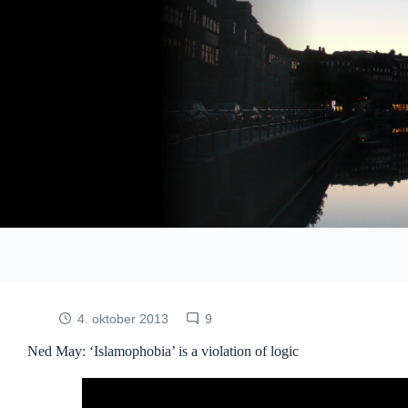
Fortsæt
til
indhold
4. oktober 2013
9
Ned May: ‘Islamophobia’ is a violation of logic