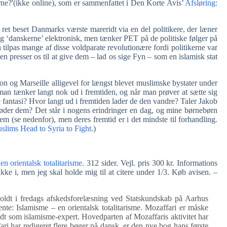
?'(ikke online), som er sammenfattet i Den Korte Avis’
Afsløring:
l ret beset Danmarks værste mareridt via en del politikere, der læner
ig ‘danskerne’ elektronisk, men tænker PET på de politiske følger på
å tilpas mange af disse voldparate revolutionære fordi politikerne var
 presser os til at give dem – lad os sige Fyn – som en islamisk stat
n og Marseille alligevel for længst blevet muslimske bystater under
 man tænker langt nok ud i fremtiden, og når man prøver at sætte sig
fantasi? Hvor langt ud i fremtiden lader de den vandre? Taler Jakob
der dem? Det står i nogens erindringer en dag, og mine børnebørn
em (se nedenfor), men deres fremtid er i det mindste til forhandling.
slims Head to Syria to Fight
.)
n orientalsk totalitarisme.
312 sider. Vejl. pris 300 kr. Informations
ke i, men jeg skal holde mig til at citere under 1/3. Køb avisen. –
oldt i fredags afskedsforelæsning ved Statskundskab på Aarhus
te: Islamisme – en orientalsk totalitarisme. Mozaffari er måske
endt som islamisme-expert. Hovedparten af Mozaffaris aktivitet har
ari har redigeret flere bøger på dansk, er den nye bog hans første