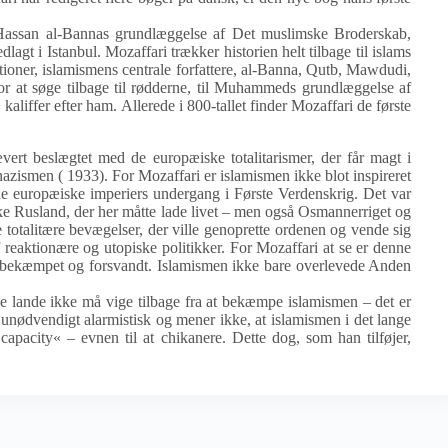
 Hassan al-Bannas grundlæggelse af Det muslimske Broderskab,
dlagt i Istanbul. Mozaffari trækker historien helt tilbage til islams
ditioner, islamismens centrale forfattere, al-Banna, Qutb, Mawdudi,
 for at søge tilbage til rødderne, til Muhammeds grundlæggelse af
kaliffer efter ham. Allerede i 800-tallet finder Mozaffari de første
rt beslægtet med de europæiske totalitarismer, der får magt i
ismen ( 1933). For Mozaffari er islamismen ikke blot inspireret
de europæiske imperiers undergang i Første Verdenskrig. Det var
ske Rusland, der her måtte lade livet – men også Osmannerriget og
e totalitære bevægelser, der ville genoprette ordenen og vende sig
reaktionære og utopiske politikker. For Mozaffari at se er denne
v bekæmpet og forsvandt. Islamismen ikke bare overlevede Anden
ke lande ikke må vige tilbage fra at bekæmpe islamismen – det er
ke unødvendigt alarmistisk og mener ikke, at islamismen i det lange
apacity« – evnen til at chikanere. Dette dog, som han tilføjer,