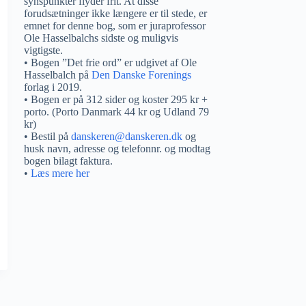
synspunkter flyder frit. At disse
forudsætninger ikke længere er til stede, er
emnet for denne bog, som er juraprofessor
Ole Hasselbalchs sidste og muligvis
vigtigste.
• Bogen ”Det frie ord” er udgivet af Ole
Hasselbalch på
Den Danske Forenings
forlag i 2019.
• Bogen er på 312 sider og koster 295 kr +
porto. (Porto Danmark 44 kr og Udland 79
kr)
• Bestil på
danskeren@danskeren.dk
og
husk navn, adresse og telefonnr. og modtag
bogen bilagt faktura.
•
Læs mere her