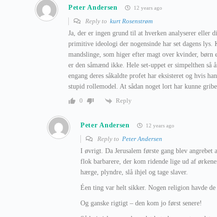
Peter Andersen
12 years ago
Reply to
kurt Rosenstrøm
Ja, der er ingen grund til at hverken analyserer eller 
primitive ideologi der nogensinde har set dagens lys. 
mandslinge, som higer efter magt over kvinder, børn
er den såmænd ikke. Hele set-uppet er simpelthen så å
engang deres såkaldte profet har eksisteret og hvis ha
stupid rollemodel. At sådan noget lort har kunne grib
Reply
0
Peter Andersen
12 years ago
Reply to
Peter Andersen
I øvrigt. Da Jerusalem første gang blev angrebet 
flok barbarere, der kom ridende lige ud af ørken
hærge, plyndre, slå ihjel og tage slaver.
Éen ting var helt sikker. Nogen religion havde de
Og ganske rigtigt – den kom jo først senere!