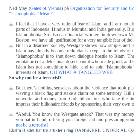
Ned May (
Gates of Vienna
) på
Organization for Security and C
“Islamophobia” Mean?
I feel that I have a very rational fear of Islam, and I am not 
parts of Indonesia, Hindus in Mumbai and India generally, Budd
Islamophobia. So also can financial workers in downtown Ma
Boston, we have all justification for a very tangible fear of the
But in a disarmed society, Westgate shows how simple, and leth
Islam has already become redundant except in the minds of t
‘Islamophobia’ is to shut down dialogue hostile to Islam. The
emulation) of a delusional desert bandit who made good, and le
Islam has got something to hide, and to spin ‘Islamophobia’ 
interests of Islam.
OH WHAT A TANGLED WEB
So why not be a terrorist?
But there’s nothing senseless about the violence that took p
waving a black flag and stake a claim on some territory. Kill
networks and money from Gulf billionaires who take the tim
impress their billionaire friends by sponsoring their very own te
“Abdul, You know the Westgate attack? That was my money.
you hat in hand, offering you foreign aid and pressuring y
not be a terrorist?
Ekstra Bladet har tre artikler i dag DANSKERE UNDE