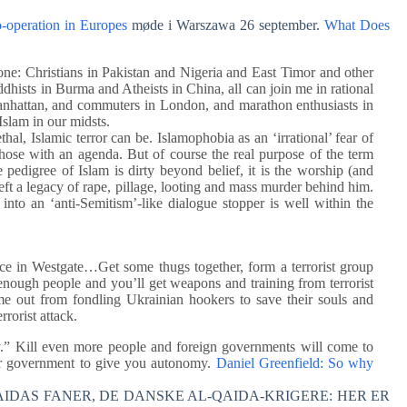
o-operation in Europes
møde i Warszawa 26 september.
What Does
alone: Christians in Pakistan and Nigeria and East Timor and other
hists in Burma and Atheists in China, all can join me in rational
nhattan, and commuters in London, and marathon enthusiasts in
 Islam in our midsts.
al, Islamic terror can be. Islamophobia as an ‘irrational’ fear of
hose with an agenda. But of course the real purpose of the term
 pedigree of Islam is dirty beyond belief, it is the worship (and
ft a legacy of rape, pillage, looting and mass murder behind him.
into an ‘anti-Semitism’-like dialogue stopper is well within the
lace in Westgate…Get some thugs together, form a terrorist group
 enough people and you’ll get weapons and training from terrorist
e out from fondling Ukrainian hookers to save their souls and
rrorist attack.
” Kill even more people and foreign governments will come to
our government to give you autonomy.
Daniel Greenfield: So why
R AL-QAIDAS FANER, DE DANSKE AL-QAIDA-KRIGERE: HER ER