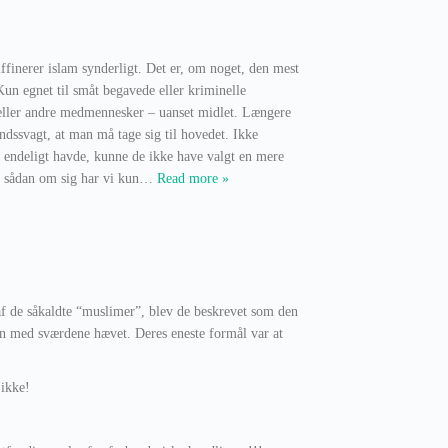
diffinerer islam synderligt. Det er, om noget, den mest
Kun egnet til småt begavede eller kriminelle
 eller andre medmennesker – uanset midlet. Længere
ndssvagt, at man må tage sig til hovedet. Ikke
n endeligt havde, kunne de ikke have valgt en mere
e sådan om sig har vi kun
…
Read more »
af de såkaldte “muslimer”, blev de beskrevet som den
en med sværdene hævet. Deres eneste formål var at
 ikke!