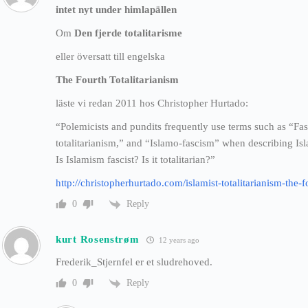
intet nyt under himlapällen
Om
Den fjerde totalitarisme
eller översatt till engelska
The Fourth Totalitarianism
läste vi redan 2011 hos Christopher Hurtado:
“Polemicists and pundits frequently use terms such as “Fasc
totalitarianism,” and “Islamo-fascism” when describing Isl
Is Islamism fascist? Is it totalitarian?”
http://christopherhurtado.com/islamist-totalitarianism-the-fo
Reply
0
kurt Rosenstrøm
12 years ago
Frederik_Stjernfel er et sludrehoved.
Reply
0