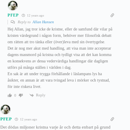
PFEP
12 years ago
Reply to
Allan Hansen
Hej Allan, jag tror icke de kristne, eller de samfund där vilar på
kristen värdegrund i någon form, behöver mer filosofisk debatt
om rätten att tro tänka eller (över)leva med sin övertygelse.
Det är nog mer akut med handling, att visa man inte accepterar
dagens massmord på kristna och tydligt visa att det kan komma
en konsekvens av dessa vedervärdiga handlingar där dagligen
utförs på många ställen i världen i dag.
En sak är att under trygga förhållande i läslampans lys ha
åsikter, en annan är att vara tvingad leva i mörker och tystnad,
för inte riskera livet.
Reply
0
PFEP
12 years ago
Det dödas miljoner kristna varje år och detta enbart på grund