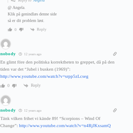
Reply to
Angela
@ Angela.
Klik på genindlæs denne side
så er dit problem løst.
Reply
0
nobody
12 years ago
En glimt före den politiska korrektheten to greppet, då på den
tiden var det “Jubel i busken (1969)”:
http://www.youtube.com/watch?v=srpp5zLcseg
Reply
0
nobody
12 years ago
Tänk vilken frihet vi kände 89! “Scorpions – Wind Of
Change”:
http://www.youtube.com/watch?v=n4RjJKxsamQ