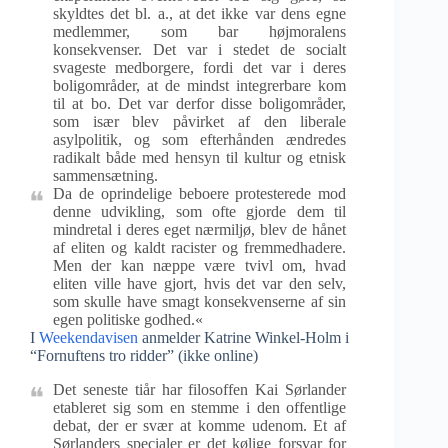
skyldtes det bl. a., at det ikke var dens egne
medlemmer, som bar højmoralens
konsekvenser. Det var i stedet de socialt
svageste medborgere, fordi det var i deres
boligområder, at de mindst integrerbare kom
til at bo. Det var derfor disse boligområder,
som især blev påvirket af den liberale
asylpolitik, og som efterhånden ændredes
radikalt både med hensyn til kultur og etnisk
sammensætning.
Da de oprindelige beboere protesterede mod
denne udvikling, som ofte gjorde dem til
mindretal i deres eget nærmiljø, blev de hånet
af eliten og kaldt racister og fremmedhadere.
Men der kan næppe være tvivl om, hvad
eliten ville have gjort, hvis det var den selv,
som skulle have smagt konsekvenserne af sin
egen politiske godhed.«
I
Weekendavisen
anmelder Katrine Winkel-Holm i
“Fornuftens tro ridder” (ikke online)
Det seneste tiår har filosoffen Kai Sørlander
etableret sig som en stemme i den offentlige
debat, der er svær at komme udenom. Et af
Sørlanders specialer er det kølige forsvar for