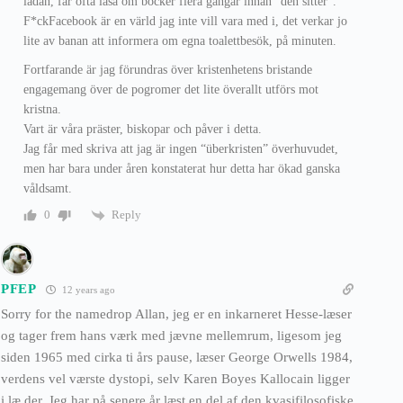
lådan, får ofta läsa om böcker flera gångar innan “den sitter”.
F*ckFacebook är en värld jag inte vill vara med i, det verkar jo
lite av banan att informera om egna toalettbesök, på minuten.
Fortfarande är jag förundras över kristenhetens bristande
engagemang över de pogromer det lite överallt utförs mot
kristna.
Vart är våra präster, biskopar och påver i detta.
Jag får med skriva att jag är ingen “überkristen” överhuvudet,
men har bara under åren konstaterat hur detta har ökad ganska
våldsamt.
Reply
0
PFEP
12 years ago
Sorry for the namedrop Allan, jeg er en inkarneret Hesse-læser
og tager frem hans værk med jævne mellemrum, ligesom jeg
siden 1965 med cirka ti års pause, læser George Orwells 1984,
verdens vel værste dystopi, selv Karen Boyes Kallocain ligger
i læ der. Jeg har på senere år læst en del af den kvasifilosofiske