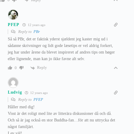
PFEP
12 years ago
Reply to
PBr
Så så PBr, det er faktisk yderst sjældent jeg kaster mig ud i
sådanne skrivninger og lidt gode læsetips er vel aldrig forkert,
jeg har under årene da blevet inspireret af andres tips om bøger
eller lignende, man kan jo ikke favne alt selv.
Reply
0
Ludvig
12 years ago
Reply to
PFEP
Håller med dig!
Visst är det roligt med lite av litterära diskussioner då och då.
Och så är jag också en stor Buddha-fan…för att nu uttrycka det
något familjärt.
Lev väl!