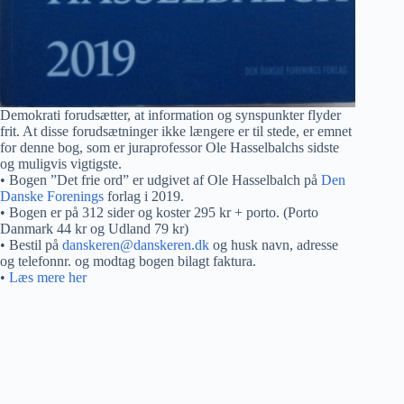
Demokrati forudsætter, at information og synspunkter flyder
frit. At disse forudsætninger ikke længere er til stede, er emnet
for denne bog, som er juraprofessor Ole Hasselbalchs sidste
og muligvis vigtigste.
• Bogen ”Det frie ord” er udgivet af Ole Hasselbalch på
Den
Danske Forenings
forlag i 2019.
• Bogen er på 312 sider og koster 295 kr + porto. (Porto
Danmark 44 kr og Udland 79 kr)
• Bestil på
danskeren@danskeren.dk
og husk navn, adresse
og telefonnr. og modtag bogen bilagt faktura.
•
Læs mere her