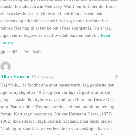
danske forfatter; Erwin Neutzsky-Wulff, en forfatter der trods
sin sværlæsthed, har lykkes med bedriften at sætte både
eksistens og erkendelsesteori i tryk og denne forfatter har
faktisk fået mig til at tænke om i flere spørgsmål. Nu er jeg
ingen større begavelse overhovedet, bare en enkel
…
Read
more »
Reply
0
Allan Hansen
12 years ago
Hej “Nils,,. Ja Siddhartha er et mesterværk. Jeg genlæste den
lige fornyelig efter 40 år og den var lige så god som første
gang – måske lidt dybere (…). Lidt om Hermann Hesse Det,
som Platon kaldte Thymos: vrede, stolthed, ambition, ære og
foragt. Kort sagt: passionen. Nu var Hermann Hesse (1877-
1962) ikke filosof i fagfilosofisk forstand, men desto mere i
“åndelig forstand. Han overlevede to verdenskrige; han var