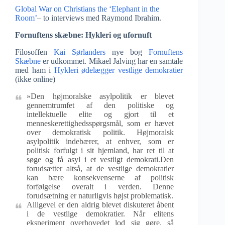
Global War on Christians the ‘Elephant in the
Room’
– to interviews med Raymond Ibrahim.
Fornuftens skæbne: Hykleri og ufornuft
Filosoffen
Kai Sørlanders
nye bog
Fornuftens
Skæbne
er udkommet. Mikael Jalving har en samtale
med ham i
Hykleri ødelægger vestlige demokratier
(ikke online)
»Den højmoralske asylpolitik er blevet
gennemtrumfet af den politiske og
intellektuelle elite og gjort til et
menneskerettighedsspørgsmål, som er hævet
over demokratisk politik. Højmoralsk
asylpolitik indebærer, at enhver, som er
politisk forfulgt i sit hjemland, har ret til at
søge og få asyl i et vestligt demokrati.Den
forudsætter altså, at de vestlige demokratier
kan bære konsekvenserne af politisk
forfølgelse overalt i verden. Denne
forudsætning er naturligvis højst problematisk.
Alligevel er den aldrig blevet diskuteret åbent
i de vestlige demokratier. Når elitens
eksperiment overhovedet lod sig gøre, så