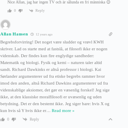
Nice Allan, jag har ingen TV och är sålunda en fri människa 😉
Reply
0
Allan Hansen
12 years ago
Begrebsforvirring! Det noget være sludder og vrøvl KWH
skriver. Lad os starte med at fastslå, at filosofi ikke er nogen
videnskab. Der findes kun fire englydige sandheder:
Matematik og biologi. Fysik og kemi – naturen taler altid
sandt. Richard Dawkinks er altså professor i biologi. Kai
Sørlander argumenterer ud fra etiske begrebs rammer hvor
imod den anden, altså Richard Dawkins argumenterer ud fra
videnskablige aksiomer, det gør en væsenlig forskel! Jeg sige
ikke, at den klassiske moralfilosofi er uvæsenlig og uden
betydning. Det er den bestemt ikke. Jeg siger bare: hvis X og
kun hvis så Y hvis ikke er
…
Read more »
Reply
0