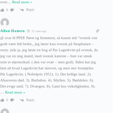
over
…
Read more »
Reply
0
Allan Hansen
12 years ago
@ svar til PFEP. Først og fremmest, så kunne mit “svensk vist
godt være lidt bedre,, jeg læser kun svensk på Snaphanen –
sorry. (når ja, jeg læste en bog af Par Lagerkvist på svensk, da
jeg var en ung mand, med svensk kæreste – hun var smuk
som et stjerneskud. ( den var svær – men god). Siden har jeg
læst alt hvad Lagerkvist har skrevet, og men stor fornøjelse.
Pár Lagerkvist. ( Nobelpris 1951). 1). Det hellige land. 2).
Ahasverus død. 3). Barbabas. 4). Silyllen. 5). Bøddelen. 6).
Det evige smil. 7). Dværgen. 8). Gæst hos virkeligheden. 9).
…
Read more »
Reply
0