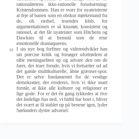
rationalitetens ikke-rationelle forudsætning:
Kristendommen. Han er svær for nyateisterne
at feje af banen som en obskur mørkemand fra
de, oh rædsel, troendes klub, for
argumentationen er så knastør, konsistent og
rationel, at det får nyateister som Hitchens og
Dawkins til at fremstå som de rene
emotionelle dramaqueens.
I sin nye bog forfiner og videreudvikler han
sin præcise kritik og forsøger ufortrødent at
råbe meningseliten op og advare den om de
farer, der truer forude, hvis vi fortsætter ud ad
det gamle multikulturelle, åbne grænser-spor.
Det er selve fundamentet for de vestlige
demokratier, der eroderes, hvis vi ikke snart
forstår, at ikke alle kulturer og religioner er
lige gode. For er det én gang lykkedes at rive
det åndelige hus ned, vi hidtil har boet i, bliver
det svært at få stablet op på benene igen, lyder
Sørlanders dystre advarsel.