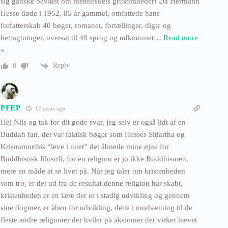
sig ganske bevidst om menneskets grusomheder! Da Hermann
Hesse døde i 1962, 85 år gammel, omfattede hans
forfatterskab 40 bøger, romaner, fortællinger, digte og
betragtninger, oversat til 40 sprog og udkommet
…
Read more
»
Reply
0
PFEP
12 years ago
Hej Nils og tak for dit gode svar, jeg selv er også lidt af en
Buddah fan, det var faktisk bøger som Hesses Sidartha og
Krisnamurthis “leve i nuet” det åbnede mine øjne for
Buddhistisk filosofi, for en religion er jo ikke Buddhismen,
mere en måde at se livet på. Når jeg taler om kristenheden
som tro, er det ud fra de resultat denne religion har skabt,
kristenheden er en lære der er i stadig udvikling og gennem
sine dogmer, er åben for udvikling, dette i modsætning til de
fleste andre religioner der hviler på aksiomer der virker hævet