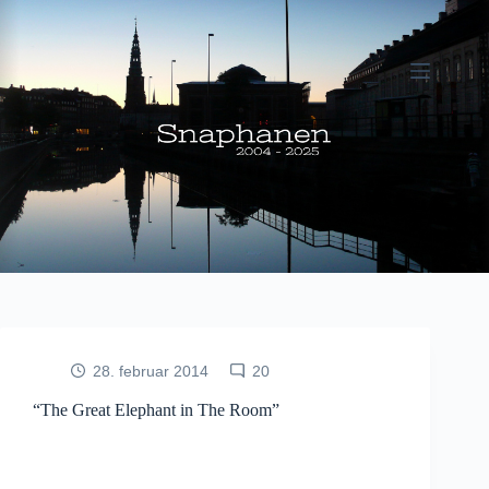
Fortsæt
til
indhold
28. februar 2014
20
“The Great Elephant in The Room”