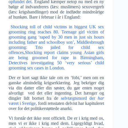
opfundet det.
England kæmper netop nu med en ny
bølge af indvandreres (læs: muslimers) sexovergreb
(læs: krigshandlinger) mod de indfødte mindreårige
af hunkøn. Bare i februar i år i England:
Shocking toll of child victims in biggest UK sex
grooming ring reaches 80.
Teenage girl victim of
grooming gang ‘raped by 30 men in just six hours
including father and schoolboy son’
,
Middlesbrough
grooming: Trio jailed for child sex
offences
,
Shocking report claims young Asian girls
are being groomed for rape in Birmingham
,
Detectives investigating 50 ‘very serious’ child
grooming sex cases in London
.
Der er kort sagt ikke tale om en ‘fobi,’ men om en
ganske almindelig krigserklæring. Jeg bekriger dig
via din datter eller din søster, du gør enten noget
alvorligt ved det eller ingenting. Det hænger og
dingler lidt bortset fra de
selvtægtsmord der
har
været i Sverige
, fordi retsstaten delvist har kapituleret
over for det politikerstøttede anarki.
Vi forstår det ikke rent officielt. De er i krig med os,
men vi er ikke i krig med dem. Ligegyldigt hvad,