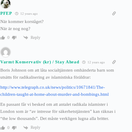
PFEP
12 years ago
När kommer korståget?
När är nog nog?
Reply
0
Varmt Konservativ (kr) / Stay Ahead
12 years ago
Boris Johnson om att låta socialtjänsten omhänderta barn som
utsätts för radikalisering av islamistiska föräldrar:
http://www.telegraph.co.uk/news/politics/10671841/The-
children-taught-at-home-about-murder-and-bombings.html
En passant får vi besked om att antalet radikala islamister i
London som är “av intresse för säkerhetstjänsten” kan räknas i
“the low thousands”. Det måste verkligen lugna alla britter.
Reply
0