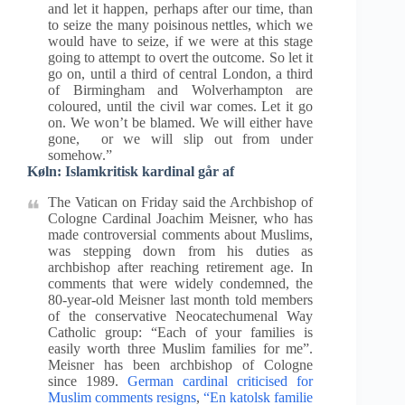
and let it happen, perhaps after our time, than
to seize the many poisinous nettles, which we
would have to seize, if we were at this stage
going to attempt to overt the outcome. So let it
go on, until a third of central London, a third
of Birmingham and Wolverhampton are
coloured, until the civil war comes. Let it go
on. We won’t be blamed. We will either have
gone, or we will slip out from under
somehow.”
Køln: Islamkritisk kardinal går af
The Vatican on Friday said the Archbishop of
Cologne Cardinal Joachim Meisner, who has
made controversial comments about Muslims,
was stepping down from his duties as
archbishop after reaching retirement age. In
comments that were widely condemned, the
80-year-old Meisner last month told members
of the conservative Neocatechumenal Way
Catholic group: “Each of your families is
easily worth three Muslim families for me”.
Meisner has been archbishop of Cologne
since 1989.
German cardinal criticised for
Muslim comments resigns
,
“En katolsk familie