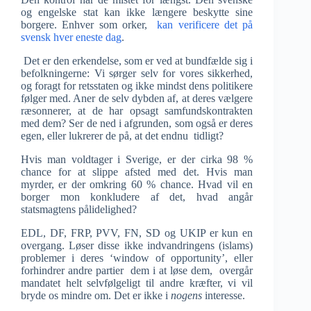
og engelske stat kan ikke længere beskytte sine
borgere. Enhver som orker,
kan verificere det på
svensk hver eneste dag
.
Det er den erkendelse, som er ved at bundfælde sig i
befolkningerne: Vi sørger selv for vores sikkerhed,
og foragt for retsstaten og ikke mindst dens politikere
følger med. Aner de selv dybden af, at deres vælgere
ræsonnerer, at de har opsagt samfundskontrakten
med dem? Ser de ned i afgrunden, som også er deres
egen, eller lukrerer de på, at det endnu tidligt?
Hvis man voldtager i Sverige, er der cirka 98 %
chance for at slippe afsted med det. Hvis man
myrder, er der omkring 60 % chance. Hvad vil en
borger mon konkludere af det, hvad angår
statsmagtens pålidelighed?
EDL, DF, FRP, PVV, FN, SD og UKIP er kun en
overgang. Løser disse ikke indvandringens (islams)
problemer i deres ‘window of opportunity’, eller
forhindrer andre partier dem i at løse dem, overgår
mandatet helt selvfølgeligt til andre kræfter, vi vil
bryde os mindre om. Det er ikke i
nogens
interesse.