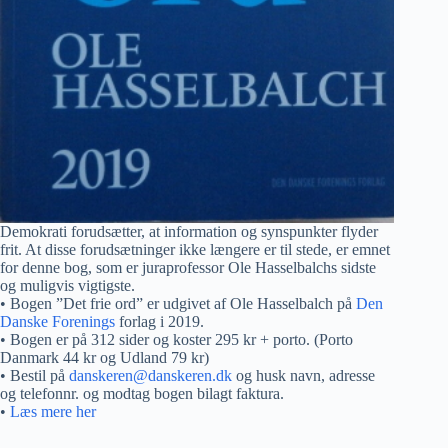
Demokrati forudsætter, at information og synspunkter flyder
frit. At disse forudsætninger ikke længere er til stede, er emnet
for denne bog, som er juraprofessor Ole Hasselbalchs sidste
og muligvis vigtigste.
• Bogen ”Det frie ord” er udgivet af Ole Hasselbalch på
Den
Danske Forenings
forlag i 2019.
• Bogen er på 312 sider og koster 295 kr + porto. (Porto
Danmark 44 kr og Udland 79 kr)
• Bestil på
danskeren@danskeren.dk
og husk navn, adresse
og telefonnr. og modtag bogen bilagt faktura.
•
Læs mere her