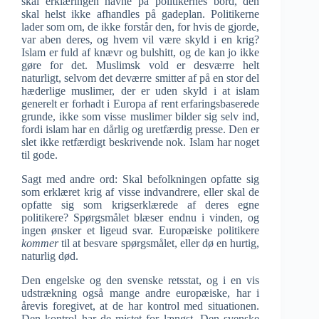
skal erklæringen havne på politikernes bord, den
skal helst ikke afhandles på gadeplan. Politikerne
lader som om, de ikke forstår den, for hvis de gjorde,
var aben deres, og hvem vil være skyld i en krig?
Islam er fuld af knævr og bulshitt, og de kan jo ikke
gøre for det. Muslimsk vold er desværre helt
naturligt, selvom det deværre smitter af på en stor del
hæderlige muslimer, der er uden skyld i at islam
generelt er forhadt i Europa af rent erfaringsbaserede
grunde, ikke som visse muslimer bilder sig selv ind,
fordi islam har en dårlig og uretfærdig presse. Den er
slet ikke retfærdigt beskrivende nok. Islam har noget
til gode.
Sagt med andre ord: Skal befolkningen opfatte sig
som erklæret krig af visse indvandrere, eller skal de
opfatte sig som krigserklærede af deres egne
politikere? Spørgsmålet blæser endnu i vinden, og
ingen ønsker et ligeud svar. Europæiske politikere
kommer
til at besvare spørgsmålet, eller dø en hurtig,
naturlig død.
Den engelske og den svenske retsstat, og i en vis
udstrækning også mange andre europæiske, har i
årevis foregivet, at de har kontrol med situationen.
Den kontrol har de mistet for længst. Den svenske