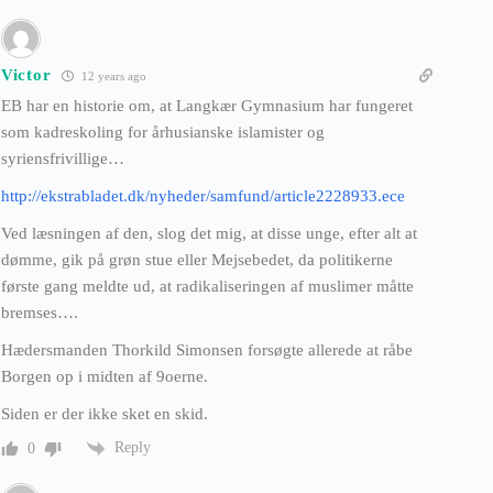
Victor
12 years ago
EB har en historie om, at Langkær Gymnasium har fungeret
som kadreskoling for århusianske islamister og
syriensfrivillige…
http://ekstrabladet.dk/nyheder/samfund/article2228933.ece
Ved læsningen af den, slog det mig, at disse unge, efter alt at
dømme, gik på grøn stue eller Mejsebedet, da politikerne
første gang meldte ud, at radikaliseringen af muslimer måtte
bremses….
Hædersmanden Thorkild Simonsen forsøgte allerede at råbe
Borgen op i midten af 9oerne.
Siden er der ikke sket en skid.
Reply
0