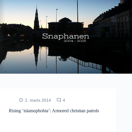
Fortsæt
til
indhold
2. marts 2014
4
Rising ‘islamophobia’: Armored christian patrols