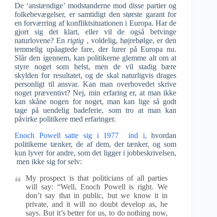
De ‘anstændige’ modstanderne mod disse partier og
folkebevægelser, er samtidigt den største garant for
en forværring af konfliktsituationen i Europa. Har de
gjort sig det klart, eller vil de også betvinge
naturlovene? En
rigtig
, voldelig, højrebølge, er den
temmelig upåagtede fare, der lurer på Europa nu.
Slår den igennem, kan politikerne glemme alt om at
styre noget som helst, men de vil stadig bære
skylden for resultatet, og de skal naturligvis drages
personligt til ansvar. Kan man overhovedet skrive
noget præventivt? Nej, min erfaring er, at man ikke
kan skåne nogen for noget, man kan lige så godt
tage på uendelig badeferie, som tro at man kan
påvirke politikere med erfaringer.
Enoch Powell satte sig i 1977 ind i,
hvordan
politikerne tænker, de af dem, der tænker, og som
kun lyver for andre, som det ligger i jobbeskrivelsen,
men ikke sig for selv:
My prospect is that politicians of all parties
will say: “Well, Enoch Powell is right. We
don’t say that in public, but we know it in
private, and it will no doubt develop as, he
says. But it’s better for us, to do nothing now,