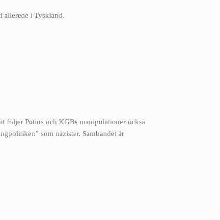
ti allerede i Tyskland.
nt följer Putins och KGBs manipulationer också
ingpolitiken” som nazister. Sambandet är