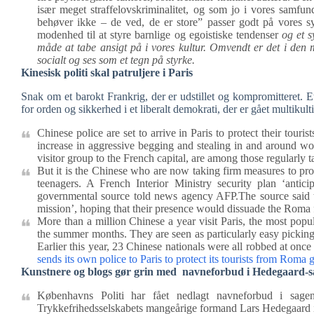
især meget straffelovskriminalitet, og som jo i vores samf
behøver ikke – de ved, de er store” passer godt på vores s
modenhed til at styre barnlige og egoistiske tendenser
og et 
måde at tabe ansigt på i vores kultur. Omvendt er det i den 
socialt og ses som et tegn på styrke.
Kinesisk politi skal patruljere i Paris
Snak om et barokt Frankrig, der er udstillet og kompromitteret. Et
for orden og sikkerhed i et liberalt demokrati, der er gået multiku
Chinese police are set to arrive in Paris to protect their to
increase in aggressive begging and stealing in and around wor
visitor group to the French capital, are among those regularly t
But it is the Chinese who are now taking firm measures to prote
teenagers. A French Interior Ministry security plan ‘antici
governmental source told news agency AFP.The source said t
mission’, hoping that their presence would dissuade the Roma 
More than a million Chinese a year visit Paris, the most popul
the summer months. They are seen as particularly easy picking
Earlier this year, 23 Chinese nationals were all robbed at once i
sends its own police to Paris to protect its tourists from Roma 
Kunstnere og blogs gør grin med navneforbud i Hedegaard-
Københavns Politi har fået nedlagt navneforbud i sage
Trykkefrihedsselskabets mangeårige formand Lars Hedegaard i