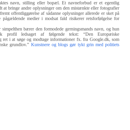
nktes navn, stilling eller bopæl. Et navneforbud er et egentlig
ladt at bringe andre oplysninger om den mistænkte eller fotografier
åfremt offentliggørelse af sådanne oplysninger allerede er sket på
 pågældende medier i modsat fald risikerer retsforfølgelse for
der simpelthen bærer den formodede gerningsmands navn, og hun
ok profil ledsaget af følgende tekst: “Den Europæiske
ret i at søge og modtage informationer fx. fra Google.dk, som
nske grundlov.”
Kunstnere og blogs gør tykt grin med politiets