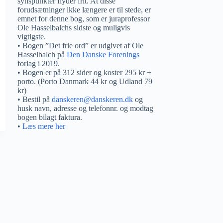
synspunkter flyder frit. At disse
forudsætninger ikke længere er til stede, er
emnet for denne bog, som er juraprofessor
Ole Hasselbalchs sidste og muligvis
vigtigste.
• Bogen ”Det frie ord” er udgivet af Ole
Hasselbalch på
Den Danske Forenings
forlag i 2019.
• Bogen er på 312 sider og koster 295 kr +
porto. (Porto Danmark 44 kr og Udland 79
kr)
• Bestil på
danskeren@danskeren.dk
og
husk navn, adresse og telefonnr. og modtag
bogen bilagt faktura.
•
Læs mere her