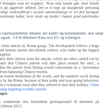
und betragtes som en svaghed. “Kun små hunde gør, store hunde
yn på aggressiv adfærd. Det er et tegn på manglende personlig
synligt vredesudbrud i sociale sammenhænge er vel den hurtigste
muslimske kultur, hvor vrede og trusler i højere grad anerkendes
 superkapitalistisk diktatur, der kalder sig kommunistisk, skal sørge
lti-agurk. 1-0 til diktaturet Kina over EU og Schengen.
urists from attacks by Roma gangs. The development follows a huge
ld famous tourist sites.British visitors, who make up the biggest
argeted.
ct their citizens from the attacks, which are often carried out by
pates that Chinese patrols will take place around the sites’, a
hat the patrols from Bejing would concentrate on a ‘prevention
from harassing Chinese tourists.
ar tourist destination in the world, and the numbers swell during
s by the Roma, because of their polite and easy-going behaviour.
n a restaurant soon after they arrived to start their holiday.
China
gangs targeting wealthy tourists
sagen
n vedrørende den formodede gerningsmand til attentatet på
 februar 2013.