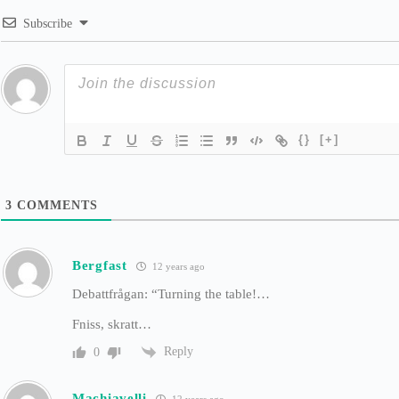
Subscribe
{}
[+]
3
COMMENTS
Bergfast
12 years ago
Debattfrågan: “Turning the table!…
Fniss, skratt…
Reply
0
Machiavelli
12 years ago