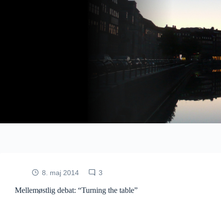
Fortsæt
til
indhold
8. maj 2014
3
Mellemøstlig debat: “Turning the table”