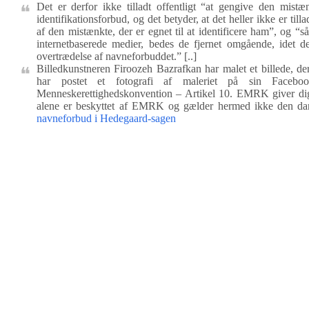
Det er derfor ikke tilladt offentligt “at gengive den mistæ
identifikationsforbud, og det betyder, at det heller ikke er til
af den mistænkte, der er egnet til at identificere ham”, og “s
internetbaserede medier, bedes de fjernet omgående, idet de
overtrædelse af navneforbuddet.” [..]
Billedkunstneren Firoozeh Bazrafkan har malet et billede, 
har postet et fotografi af maleriet på sin Facebo
Menneskerettighedskonvention – Artikel 10. EMRK giver dig 
alene er beskyttet af EMRK og gælder hermed ikke den da
navneforbud i Hedegaard-sagen