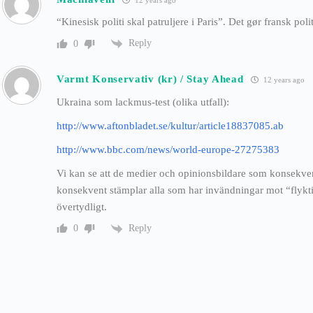
“Kinesisk politi skal patruljere i Paris”. Det gør fransk poli
Reply
0
Varmt Konservativ (kr) / Stay Ahead
12 years ago
Ukraina som lackmus-test (olika utfall):
http://www.aftonbladet.se/kultur/article18837085.ab
http://www.bbc.com/news/world-europe-27275383
Vi kan se att de medier och opinionsbildare som konsekve
konsekvent stämplar alla som har invändningar mot “flykt
övertydligt.
Reply
0