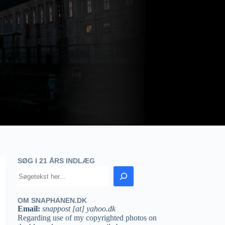
SØG I 21 ÅRS INDLÆG
OM SNAPHANEN.DK
Email:
snappost [at] yahoo.dk
Regarding use of my copyrighted photos on