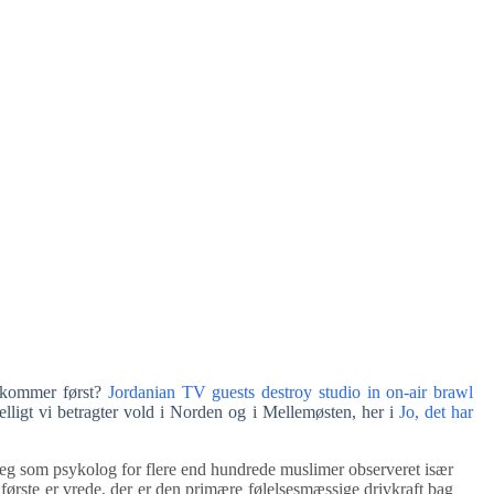
m kommer først?
Jordanian TV guests destroy studio in on-air brawl
lligt vi betragter vold i Norden og i Mellemøsten, her i
Jo, det har
eg som psykolog for flere end hundrede muslimer observeret især
første er vrede, der er den primære følelsesmæssige drivkraft bag