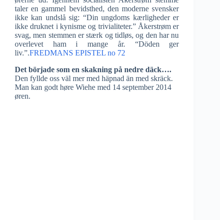
taler en gammel bevidsthed, den moderne svensker
ikke kan undslå sig: “Din ungdoms kærligheder er
ikke druknet i kynisme og trivialiteter.” Åkerstrøm er
svag, men stemmen er stærk og tidløs, og den har nu
overlevet ham i mange år. “Döden ger
liv.”.
FREDMANS EPISTEL no 72
Det började som en skakning på nedre däck….
Den fyllde oss väl mer med häpnad än med skräck.
Man kan godt høre Wiehe med 14 september 2014
øren.