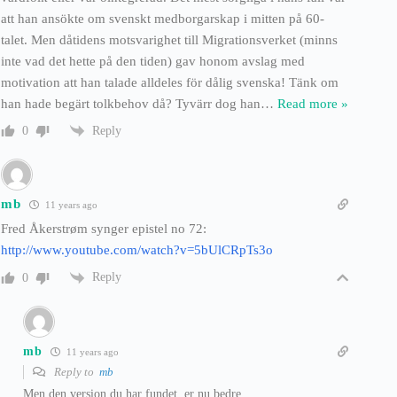
att han ansökte om svenskt medborgarskap i mitten på 60-
talet. Men dåtidens motsvarighet till Migrationsverket (minns
inte vad det hette på den tiden) gav honom avslag med
motivation att han talade alldeles för dålig svenska! Tänk om
han hade begärt tolkbehov då? Tyvärr dog han
…
Read more »
Reply
0
mb
11 years ago
Fred Åkerstrøm synger epistel no 72:
http://www.youtube.com/watch?v=5bUlCRpTs3o
Reply
0
mb
11 years ago
Reply to
mb
Men den version du har fundet, er nu bedre.