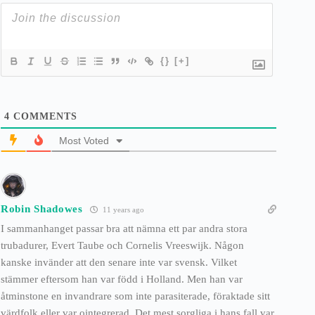
{}
[+]
4
COMMENTS
Most Voted
Robin Shadowes
11 years ago
I sammanhanget passar bra att nämna ett par andra stora
trubadurer, Evert Taube och Cornelis Vreeswijk. Någon
kanske invänder att den senare inte var svensk. Vilket
stämmer eftersom han var född i Holland. Men han var
åtminstone en invandrare som inte parasiterade, föraktade sitt
värdfolk eller var ointegrerad. Det mest sorgliga i hans fall var