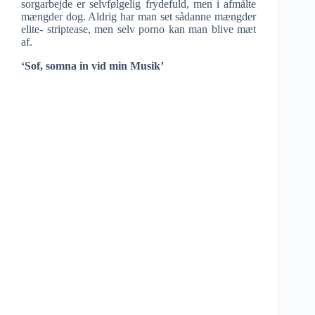
sorgarbejde er selvfølgelig frydefuld, men i afmålte
mængder dog. Aldrig har man set sådanne mængder
elite- striptease, men selv porno kan man blive mæt
af.
‘Sof, somna in vid min Musik’