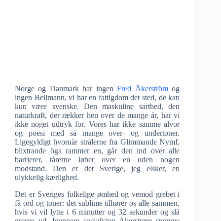
Norge og Danmark har ingen
Fred Åkerström
og
ingen Bellmann, vi har en fattigdom det sted, de kan
kun være svenske. Den maskuline sarthed, den
naturkraft, der rækker hen over de mange år, har vi
ikke noget udtryk for. Vores har ikke samme alvor
og poesi med så mange over- og undertoner.
Ligegyldigt hvornår strålerne fra Glimmande Nymf,
blixtrande öga rammer en, går den ind over alle
barrierer, tårerne løber over en uden nogen
modstand. Den er det Sverige, jeg elsker, en
ulykkelig kærlighed.
Det er Sveriges folkelige ømhed og vemod grebet i
få ord og toner: det sublime tilhører os alle sammen,
hvis vi vil lytte i 6 minutter og 32 sekunder og slå
ørerne ud. Igennem socialisten Åkerstrøm stemme