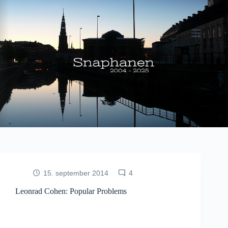
Fortsæt
til
indhold
15. september 2014
4
Leonrad Cohen: Popular Problems