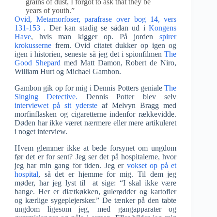
grains of dust, I forgot to ask that they be
years of youth.”
Ovid, Metamorfoser, parafrase over bog 14, vers
131-153
. Der kan stadig se sådan ud i
Kongens
Have
, hvis man kigger op. På jorden
spirer
krokusserne
frem. Ovid citatet dukker op igen og
igen i historien, seneste så jeg det i spionfilmen
The
Good Shepard
med Matt Damon, Robert de Niro,
William Hurt og Michael Gambon.
Gambon gik op for mig i Dennis Potters geniale
The
Singing Detective.
Dennis Potter blev selv
interviewet på sit yderste
af Melvyn Bragg med
morfinflasken og cigaretterne indenfor rækkevidde.
Døden har ikke været nærmere eller mere artikuleret
i noget interview.
Hvem glemmer ikke at bede forsynet om ungdom
før det er for sent? Jeg ser det på hospitalerne, hvor
jeg har min gang for tiden. Jeg er
vokset op på et
hospital
, så det er hjemme for mig. Til dem jeg
møder, har jeg lyst til at sige: “I skal ikke være
bange. Her er diætkøkken, gulerødder og kartofler
og kærlige sygeplejersker.” De tænker på den tabte
ungdom ligesom jeg, med gangapparater og