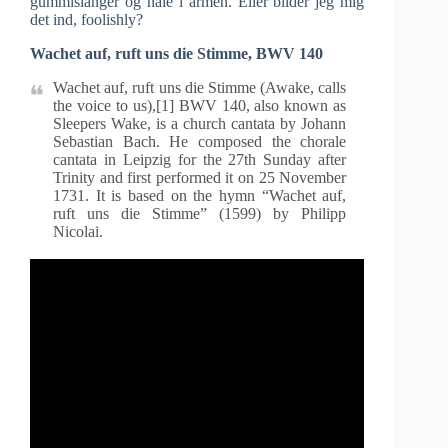
gummislanger og nåle i armen. Eller bilder jeg mig
det ind, foolishly?
Wachet auf, ruft uns die Stimme, BWV 140
Wachet auf, ruft uns die Stimme (Awake, calls
the voice to us),[1] BWV 140, also known as
Sleepers Wake, is a church cantata by Johann
Sebastian Bach. He composed the chorale
cantata in Leipzig for the 27th Sunday after
Trinity and first performed it on 25 November
1731. It is based on the hymn “Wachet auf,
ruft uns die Stimme” (1599) by Philipp
Nicolai.