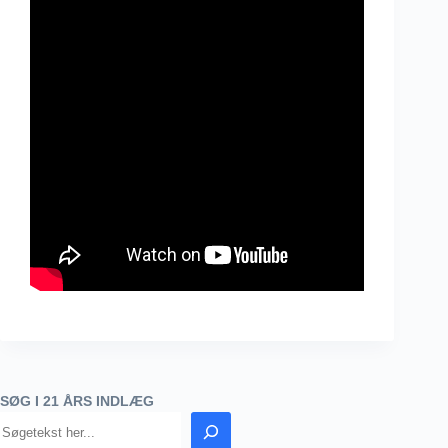
SØG I 21 ÅRS INDLÆG