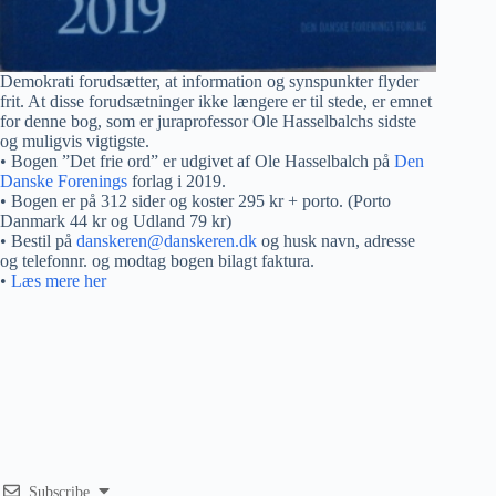
Demokrati forudsætter, at information og synspunkter flyder
frit. At disse forudsætninger ikke længere er til stede, er emnet
for denne bog, som er juraprofessor Ole Hasselbalchs sidste
og muligvis vigtigste.
• Bogen ”Det frie ord” er udgivet af Ole Hasselbalch på
Den
Danske Forenings
forlag i 2019.
• Bogen er på 312 sider og koster 295 kr + porto. (Porto
Danmark 44 kr og Udland 79 kr)
• Bestil på
danskeren@danskeren.dk
og husk navn, adresse
og telefonnr. og modtag bogen bilagt faktura.
•
Læs mere her
Subscribe