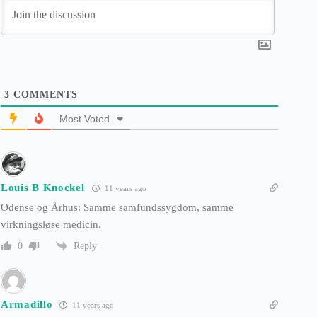
3
COMMENTS
Most Voted
Louis B Knockel
11 years ago
Odense og Århus: Samme samfundssygdom, samme
virkningsløse medicin.
Reply
0
Armadillo
11 years ago