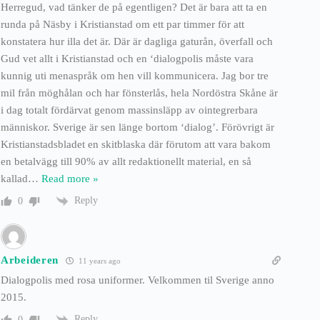
Herregud, vad tänker de på egentligen? Det är bara att ta en
runda på Näsby i Kristianstad om ett par timmer för att
konstatera hur illa det är. Där är dagliga gaturån, överfall och
Gud vet allt i Kristianstad och en ‘dialogpolis måste vara
kunnig uti menaspråk om hen vill kommunicera. Jag bor tre
mil från möghålan och har fönsterlås, hela Nordöstra Skåne är
i dag totalt fördärvat genom massinsläpp av ointegrerbara
människor. Sverige är sen länge bortom ‘dialog’. Förövrigt är
Kristianstadsbladet en skitblaska där förutom att vara bakom
en betalvägg till 90% av allt redaktionellt material, en så
kallad
…
Read more »
Reply
0
Arbeideren
11 years ago
Dialogpolis med rosa uniformer. Velkommen til Sverige anno
2015.
Reply
0