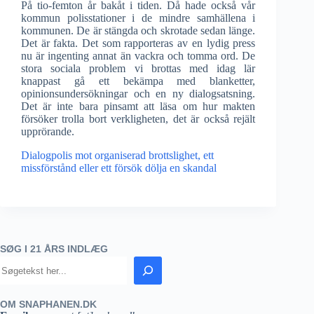
På tio-femton år bakåt i tiden. Då hade också vår
kommun polisstationer i de mindre samhällena i
kommunen. De är stängda och skrotade sedan länge.
Det är fakta. Det som rapporteras av en lydig press
nu är ingenting annat än vackra och tomma ord. De
stora sociala problem vi brottas med idag lär
knappast gå ett bekämpa med blanketter,
opinionsundersökningar och en ny dialogsatsning.
Det är inte bara pinsamt att läsa om hur makten
försöker trolla bort verkligheten, det är också rejält
upprörande.
Dialogpolis mot organiserad brottslighet, ett
missförstånd eller ett försök dölja en skandal
SØG I 21 ÅRS INDLÆG
OM SNAPHANEN.DK