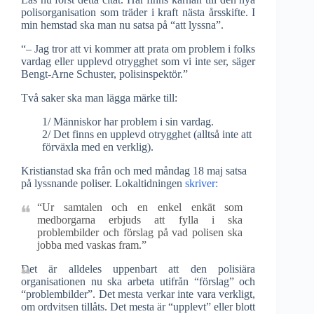
polisorganisation som träder i kraft nästa årsskifte. I
min hemstad ska man nu satsa på “att lyssna”.
“– Jag tror att vi kommer att prata om problem i folks
vardag eller upplevd otrygghet som vi inte ser, säger
Bengt-Arne Schuster, polisinspektör.”
Två saker ska man lägga märke till:
1/ Människor har problem i sin vardag.
2/ Det finns en upplevd otrygghet (alltså inte att
förväxla med en verklig).
Kristianstad ska från och med måndag 18 maj satsa
på lyssnande poliser. Lokaltidningen
skriver:
“Ur samtalen och en enkel enkät som
medborgarna erbjuds att fylla i ska
problembilder och förslag på vad polisen ska
jobba med vaskas fram.”
Det är alldeles uppenbart att den polisiära
organisationen nu ska arbeta utifrån “förslag” och
“problembilder”. Det mesta verkar inte vara verkligt,
om ordvitsen tillåts. Det mesta är “upplevt” eller blott