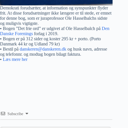
Demokrati forudsætter, at information og synspunkter flyder
frit. At disse forudsætninger ikke længere er til stede, er emnet
for denne bog, som er juraprofessor Ole Hasselbalchs sidste
og muligvis vigtigste.
• Bogen ”Det frie ord” er udgivet af Ole Hasselbalch på
Den
Danske Forenings
forlag i 2019.
• Bogen er på 312 sider og koster 295 kr + porto. (Porto
Danmark 44 kr og Udland 79 kr)
• Bestil på
danskeren@danskeren.dk
og husk navn, adresse
og telefonnr. og modtag bogen bilagt faktura.
•
Læs mere her
Subscribe