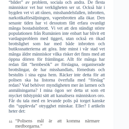
“bilder” av problem, sociala och andra. De flesta
människor vet hur verkligheten ser ut. Också här i
bygden vet vi att rånen, misshandelsfallen, inbrotten,
narkotikaförsäljningen, vapenbrotten alla ökar. Den
senaste tiden har vi dessutom fått erfara ovanligt
många bostadsinbrott. Vi vet att den ständigt större
populationen från Rumänien inte enbart har blivit ett
vardagsproblem med tiggeri, utan också en ökad
brottslighet som har med både inbrotten och
butikssnatterierna att göra. Inte minst i vår stad vet
många äldre människor vilka risker det finns med att
öppna dörren för främlingar. Allt för många har
redan fått “hembesök” av förslagna, organiserade
brottslingar, de har misshandlats, förnedrats och
bestulits i sina egna hem. Räcker inte detta för att
polisen ska ha listorna överfulla med “förslag”
redan? Vad behöver myndigheten mer än larmen och
anmälningarna? I mina ögon ser detta ut som ett
mycket tidstypiskt sätt att kanalisera människors oro.
Får du tala med en levande polis på torget kanske
din “upplevda” otrygghet minskar. Eller? I artikeln
heter det:
“Polisens mål är att komma närmare
medborgarna.”