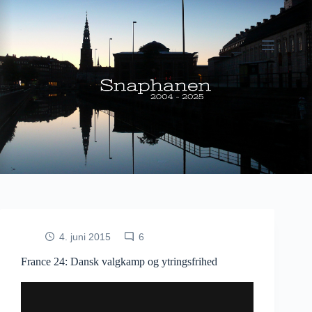
Fortsæt
til
indhold
4. juni 2015
6
France 24: Dansk valgkamp og ytringsfrihed