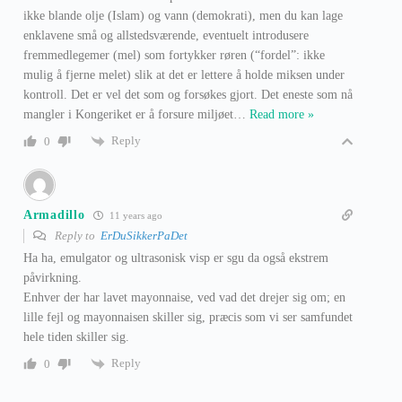
ikke blande olje (Islam) og vann (demokrati), men du kan lage
enklavene små og allstedsværende, eventuelt introdusere
fremmedlegemer (mel) som fortykker røren (“fordel”: ikke
mulig å fjerne melet) slik at det er lettere å holde miksen under
kontroll. Det er vel det som og forsøkes gjort. Det eneste som nå
mangler i Kongeriket er å forsure miljøet
…
Read more »
Reply
0
Armadillo
11 years ago
Reply to
ErDuSikkerPaDet
Ha ha, emulgator og ultrasonisk visp er sgu da også ekstrem
påvirkning.
Enhver der har lavet mayonnaise, ved vad det drejer sig om; en
lille fejl og mayonnaisen skiller sig, præcis som vi ser samfundet
hele tiden skiller sig.
Reply
0