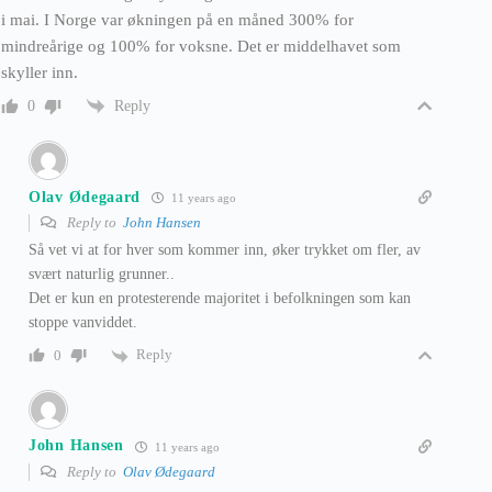
i mai. I Norge var økningen på en måned 300% for
mindreårige og 100% for voksne. Det er middelhavet som
skyller inn.
Reply
0
Olav Ødegaard
11 years ago
Reply to
John Hansen
Så vet vi at for hver som kommer inn, øker trykket om fler, av
svært naturlig grunner..
Det er kun en protesterende majoritet i befolkningen som kan
stoppe vanviddet.
Reply
0
John Hansen
11 years ago
Reply to
Olav Ødegaard