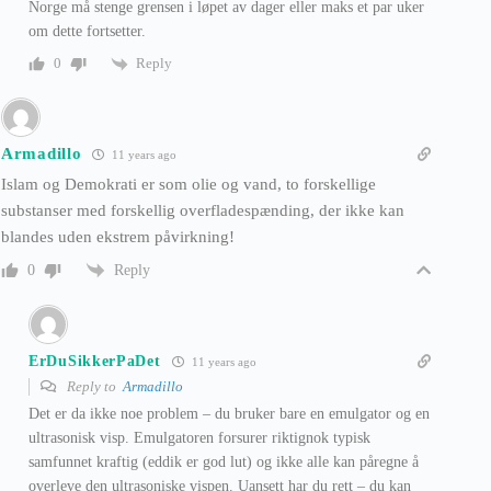
Norge må stenge grensen i løpet av dager eller maks et par uker
om dette fortsetter.
Reply
0
Armadillo
11 years ago
Islam og Demokrati er som olie og vand, to forskellige
substanser med forskellig overfladespænding, der ikke kan
blandes uden ekstrem påvirkning!
Reply
0
ErDuSikkerPaDet
11 years ago
Reply to
Armadillo
Det er da ikke noe problem – du bruker bare en emulgator og en
ultrasonisk visp. Emulgatoren forsurer riktignok typisk
samfunnet kraftig (eddik er god lut) og ikke alle kan påregne å
overleve den ultrasoniske vispen. Uansett har du rett – du kan