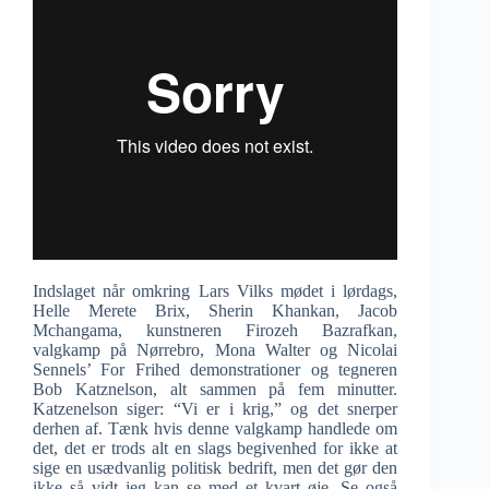
Indslaget når omkring Lars Vilks mødet i lørdags,
Helle Merete Brix, Sherin Khankan, Jacob
Mchangama, kunstneren Firozeh Bazrafkan,
valgkamp på Nørrebro, Mona Walter og Nicolai
Sennels’ For Frihed demonstrationer og tegneren
Bob Katznelson, alt sammen på fem minutter.
Katzenelson siger: “Vi er i krig,” og det snerper
derhen af. Tænk hvis denne valgkamp handlede om
det, det er trods alt en slags begivenhed for ikke at
sige en usædvanlig politisk bedrift, men det gør den
ikke så vidt jeg kan se med et kvart øje. Se også