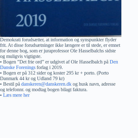
Demokrati forudsætter, at information og synspunkter flyder
frit. At disse forudsætninger ikke længere er til stede, er emnet
for denne bog, som er juraprofessor Ole Hasselbalchs sidste
og muligvis vigtigste.
• Bogen ”Det frie ord” er udgivet af Ole Hasselbalch på
Den
Danske Forenings
forlag i 2019.
• Bogen er på 312 sider og koster 295 kr + porto. (Porto
Danmark 44 kr og Udland 79 kr)
• Bestil på
danskeren@danskeren.dk
og husk navn, adresse
og telefonnr. og modtag bogen bilagt faktura.
•
Læs mere her