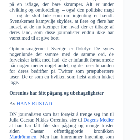
på en isflage, der bare skrumper. Alt er under
afvikling og omfordeling, – også den politiske magt
– og de skal lade som om ingenting er hændt.
Svenskernes kampvilje skyldes, at flere og flere har
indset, at de nu kæmper for, hvad der er tilbage af
deres land, som disse journalister endnu ikke har
været med til at give bort.
Opinionsmagerne i Sverige er flokdyr. De synes
nogenlunde det samme med de samme ord, de
forveksler kritik med had, de er infantilt fornærmede
når nogen mener noget andet, og de roser hinanden
for deres bedrifter på Twitter som præpubertære
tøser. De er som en hvilken som helst anden lukket
loge.
Orrenius har fått pågang og ubehageligheter
Av
HANS RUSTAD
DN-journalisten som har forsøkt å trenge seg inn til
Julia Caesar, Niklas Orrenius, sier til
Dagens Medier
at han har fått tåle stor pågang og mange trusler
siden Caesar offentliggjorde kronikken
Mardrömmen
. Men han innrømmer ingenting som