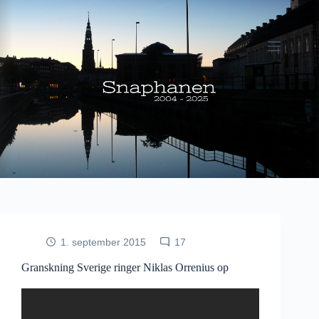
Fortsæt
til
indhold
1. september 2015
17
Granskning Sverige ringer Niklas Orrenius op