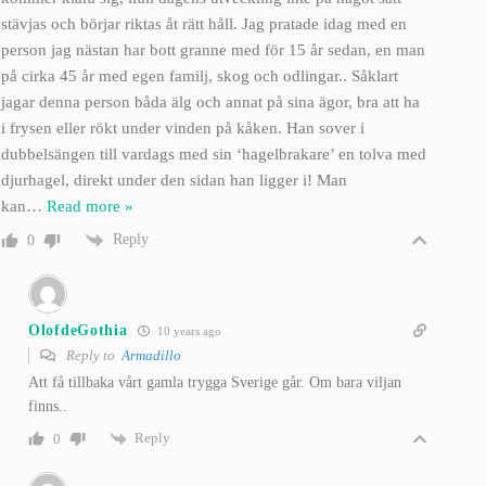
stävjas och börjar riktas åt rätt håll. Jag pratade idag med en
person jag nästan har bott granne med för 15 år sedan, en man
på cirka 45 år med egen familj, skog och odlingar.. Såklart
jagar denna person båda älg och annat på sina ägor, bra att ha
i frysen eller rökt under vinden på kåken. Han sover i
dubbelsängen till vardags med sin ‘hagelbrakare’ en tolva med
djurhagel, direkt under den sidan han ligger i! Man
kan
…
Read more »
Reply
0
OlofdeGothia
10 years ago
Reply to
Armadillo
Att få tillbaka vårt gamla trygga Sverige går. Om bara viljan
finns..
Reply
0