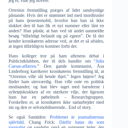
jeg er, ville jeg hovere.
Orrenius fremstilling præges af lidet sandsynlige
påstande. Hvis det er strømmet ind med mordtrusler
på hans tjenestemobil, hvorfor han han så ikke
slukket den til han fik et nyt nummer eller lånt en
anden? Han påstår, at han ved sit andet uanmeldte
besøg “tilfældigt befandt sig på egnen”. De få der
kender kronikørens adresse ved, at det er så afsides,
at ingen tilfældigvis kommer forbi der.
Hans kolleger tror på ham aftenens debat i
Publicistklubben, der til dels handler om
“Julia
Caesar-affæren.
” Den gamle kommunist, Åsa
Linderborg karrikerer kronikørens fremstilling til, at
“Orrenius ville slå hende ihjel.” Ingen højere? Jeg
finder ham utroværdig. Han ville oute en politisk
modstander, og han blev taget med hænderne i
syltetøjskrukken af en stærkere vilje, der ligesom
ham har en pøbelmob – Researchgruppen.
Forskellen er, at kronikøren ikke samarbejder med
sin og den er selvmobiliserende.. End of story.
Se også Samtiden:
Problemet är journalisternas
självbild
. Chang Frick:
Därför hatas du som
journalist
og sandelig også en usigneret leder, der