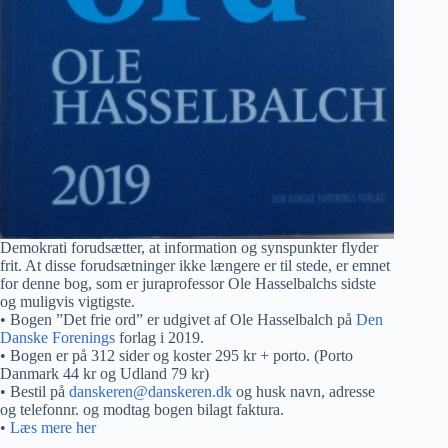
Demokrati forudsætter, at information og synspunkter flyder
frit. At disse forudsætninger ikke længere er til stede, er emnet
for denne bog, som er juraprofessor Ole Hasselbalchs sidste
og muligvis vigtigste.
• Bogen ”Det frie ord” er udgivet af Ole Hasselbalch på
Den
Danske Forenings
forlag i 2019.
• Bogen er på 312 sider og koster 295 kr + porto. (Porto
Danmark 44 kr og Udland 79 kr)
• Bestil på
danskeren@danskeren.dk
og husk navn, adresse
og telefonnr. og modtag bogen bilagt faktura.
•
Læs mere her