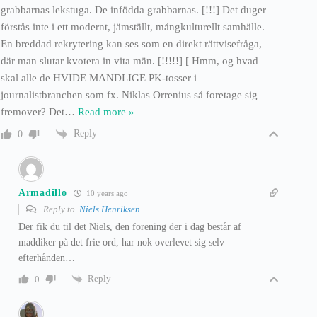
grabbarnas lekstuga. De infödda grabbarnas. [!!!] Det duger
förstås inte i ett modernt, jämställt, mångkulturellt samhälle.
En breddad rekrytering kan ses som en direkt rättvisefråga,
där man slutar kvotera in vita män. [!!!!!] [ Hmm, og hvad
skal alle de HVIDE MANDLIGE PK-tosser i
journalistbranchen som fx. Niklas Orrenius så foretage sig
fremover? Det
…
Read more »
Reply
0
Armadillo
10 years ago
Reply to
Niels Henriksen
Der fik du til det Niels, den forening der i dag består af
maddiker på det frie ord, har nok overlevet sig selv
efterhånden…
Reply
0