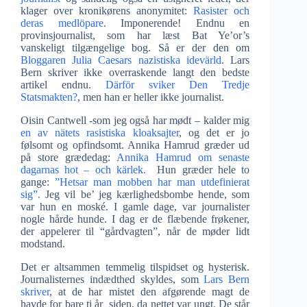
klager over kronikørens anonymitet:
Rasister och
deras medlöpare
. Imponerende! Endnu en
provinsjournalist, som har læst Bat Ye’or’s
vanskeligt tilgængelige bog. Så er der den om
Bloggaren Julia Caesars nazistiska idevärld
. Lars
Bern skriver ikke overraskende langt den bedste
artikel endnu.
Därför sviker Den Tredje
Statsmakten?
, men han er heller ikke journalist.
Oisin Cantwell -som jeg også har mødt – kalder mig
en av nätets rasistiska kloaksajter
, og det er jo
følsomt og opfindsomt. Annika Hamrud græder ud
på store grædedag:
Annika Hamrud om senaste
dagarnas hot – och kärlek.
Hun græder hele to
gange:
”Hetsar man mobben har man utdefinierat
sig”.
Jeg vil be’ jeg kærlighedsbombe hende, som
var hun en moské. I gamle dage, var journalister
nogle hårde hunde. I dag er de flæbende frøkener,
der appelerer til “gårdvagten”, når de møder lidt
modstand.
Det er altsammen temmelig tilspidset og hysterisk.
Journalisternes indædthed skyldes, som
Lars Bern
skriver
, at de har mistet den afgørende magt de
havde for bare ti år siden, da nettet var ungt. De står