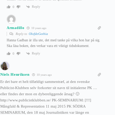
Reply
0
Armadillo
10 years ago
Reply to
OlofdeGothia
Hanna Gadban är illa ute, det med tanke på vilka hon har på sig.
Ska läsa boken, den verkar vara ett viktigt tidsdokument.
Reply
0
Niels Henriksen
10 years ago
Er det bare et helt tilfældigt sammentræf, at den svenske
Publicist-Klubben selv forkorter sit navn til initialerne PK …
eller findes der mon en dybereliggende årsag? 🙂
http://www.publicistklubben.se/ PK-SEMINARIUM: [!!!]
Mångfald & Representation 11 maj 2015 PK SÖDRA
SEMINARIUM, den 18 maj Journalistiken var länge en