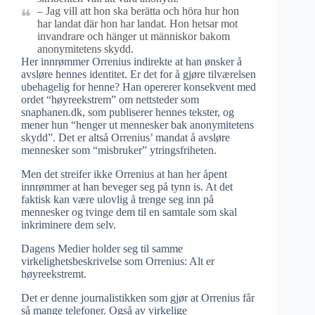
– Jag vill att hon ska berätta och höra hur hon
har landat där hon har landat. Hon hetsar mot
invandrare och hänger ut människor bakom
anonymitetens skydd.
Her innrømmer Orrenius indirekte at han ønsker å
avsløre hennes identitet. Er det for å gjøre tilværelsen
ubehagelig for henne? Han opererer konsekvent med
ordet “høyreekstrem” om nettsteder som
snaphanen.dk, som publiserer hennes tekster, og
mener hun “henger ut mennesker bak anonymitetens
skydd”. Det er altså Orrenius’ mandat å avsløre
mennesker som “misbruker” ytringsfriheten.
Men det streifer ikke Orrenius at han her åpent
innrømmer at han beveger seg på tynn is. At det
faktisk kan være ulovlig å trenge seg inn på
mennesker og tvinge dem til en samtale som skal
inkriminere dem selv.
Dagens Medier holder seg til samme
virkelighetsbeskrivelse som Orrenius: Alt er
høyreekstremt.
Det er denne journalistikken som gjør at Orrenius får
så mange telefoner. Også av virkelige