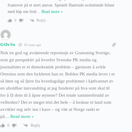
framover på et stort ansvar. Spesielt Hamruds avsluttende hilsen
med håp om fred
…
Read more »
Reply
0
GOvSx
10 years ago
Nok en god og avslørende reportasje av Gransning Sverige,
som gir perspektiv på hvorfor Svenske PK media og
journalister er et demokratisk problem – gjennom å avkle
Orrenius som den hykleren han er. Boblen PK media lever i er
så liten og så fjern fra hverdagslige problemer i kjølvannet av
en uholdbar innvandring at jeg funderer på hva som skal til
for å få dem til å åpne øynene? Det totale sammenbrudd av
velferden? Det er meget trist det hele – å beskue et land som
avvikler seg selv inn i kaos – og vite at Norge raskt er
på
…
Read more »
Reply
0