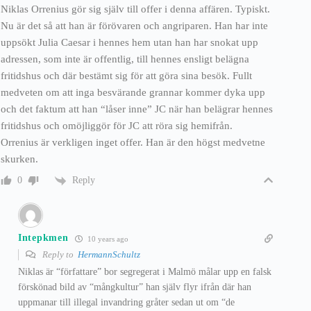
Niklas Orrenius gör sig själv till offer i denna affären. Typiskt.
Nu är det så att han är förövaren och angriparen. Han har inte
uppsökt Julia Caesar i hennes hem utan han har snokat upp
adressen, som inte är offentlig, till hennes ensligt belägna
fritidshus och där bestämt sig för att göra sina besök. Fullt
medveten om att inga besvärande grannar kommer dyka upp
och det faktum att han “låser inne” JC när han belägrar hennes
fritidshus och omöjliggör för JC att röra sig hemifrån.
Orrenius är verkligen inget offer. Han är den högst medvetne
skurken.
Reply
0
Intepkmen
10 years ago
Reply to
HermannSchultz
Niklas är “författare” bor segregerat i Malmö målar upp en falsk
förskönad bild av “mångkultur” han själv flyr ifrån där han
uppmanar till illegal invandring gråter sedan ut om “de