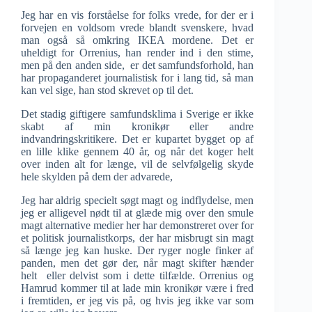
Jeg har en vis forståelse for folks vrede, for der er i
forvejen en voldsom vrede blandt svenskere, hvad
man også så omkring IKEA mordene. Det er
uheldigt for Orrenius, han render ind i den stime,
men på den anden side, er det samfundsforhold, han
har propaganderet journalistisk for i lang tid, så man
kan vel sige, han stod skrevet op til det.
Det stadig giftigere samfundsklima i Sverige er ikke
skabt af min kronikør eller andre
indvandringskritikere. Det er kupartet bygget op af
en lille klike gennem 40 år, og når det koger helt
over inden alt for længe, vil de selvfølgelig skyde
hele skylden på dem der advarede,
Jeg har aldrig specielt søgt magt og indflydelse, men
jeg er alligevel nødt til at glæde mig over den smule
magt alternative medier her har demonstreret over for
et politisk journalistkorps, der har misbrugt sin magt
så længe jeg kan huske. Der ryger nogle finker af
panden, men det gør der, når magt skifter hænder
helt eller delvist som i dette tilfælde. Orrenius og
Hamrud kommer til at lade min kronikør være i fred
i fremtiden, er jeg vis på, og hvis jeg ikke var som