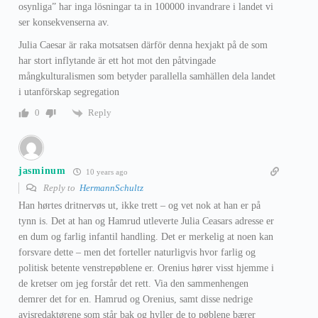
osynliga” har inga lösningar ta in 100000 invandrare i landet vi
ser konsekvenserna av.
Julia Caesar är raka motsatsen därför denna hexjakt på de som
har stort inflytande är ett hot mot den påtvingade
mångkulturalismen som betyder parallella samhällen dela landet
i utanförskap segregation
Reply
0
jasminum
10 years ago
Reply to
HermannSchultz
Han hørtes dritnervøs ut, ikke trett – og vet nok at han er på
tynn is. Det at han og Hamrud utleverte Julia Ceasars adresse er
en dum og farlig infantil handling. Det er merkelig at noen kan
forsvare dette – men det forteller naturligvis hvor farlig og
politisk betente venstrepøblene er. Orenius hører visst hjemme i
de kretser om jeg forstår det rett. Via den sammenhengen
demrer det for en. Hamrud og Orenius, samt disse nedrige
avisredaktørene som står bak og hyller de to pøblene bærer