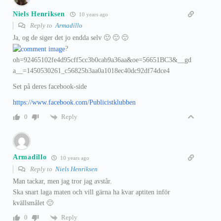
Niels Henriksen
10 years ago
Reply to
Armadillo
Ja, og de siger det jo endda selv 🙂 🙂 🙂
?
oh=92465102fe4d95cff5cc3b0cab9a36aa&oe=56651BC3&__gd
a__=1450530261_c56825b3aa0a1018ec40dc92df74dce4
Set på deres facebook-side
https://www.facebook.com/Publicistklubben
Reply
0
Armadillo
10 years ago
Reply to
Niels Henriksen
Man tackar, men jag tror jag avstår.
Ska snart laga maten och vill gärna ha kvar aptiten inför
kvällsmålet 🙂
Reply
0