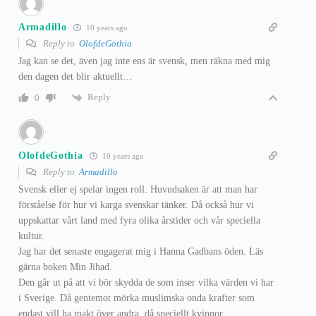
Armadillo
10 years ago
Reply to
OlofdeGothia
Jag kan se det, även jag inte ens är svensk, men räkna med mig
den dagen det blir aktuellt…
Reply
0
OlofdeGothia
10 years ago
Reply to
Armadillo
Svensk eller ej spelar ingen roll. Huvudsaken är att man har
förståelse för hur vi karga svenskar tänker. Då också hur vi
uppskattar vårt land med fyra olika årstider och vår speciella
kultur.
Jag har det senaste engagerat mig i Hanna Gadbans öden. Läs
gärna boken Min Jihad.
Den går ut på att vi bör skydda de som inser vilka värden vi har
i Sverige. Då gentemot mörka muslimska onda krafter som
endast vill ha makt över andra. då speciellt kvinnor.