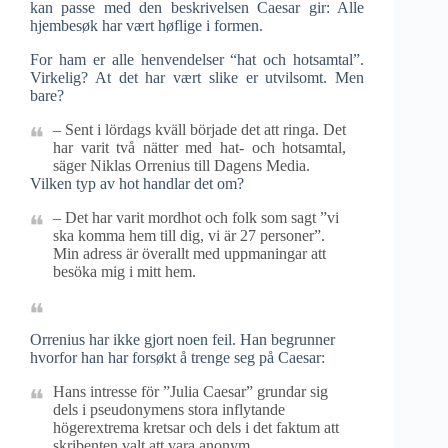
kan passe med den beskrivelsen Caesar gir: Alle
hjembesøk har vært høflige i formen.
For ham er alle henvendelser “hat och hotsamtal”.
Virkelig? At det har vært slike er utvilsomt. Men
bare?
– Sent i lördags kväll började det att ringa. Det
har varit två nätter med hat- och hotsamtal,
säger Niklas Orrenius till Dagens Media.
Vilken typ av hot handlar det om?
– Det har varit mordhot och folk som sagt ”vi
ska komma hem till dig, vi är 27 personer”.
Min adress är överallt med uppmaningar att
besöka mig i mitt hem.
Orrenius har ikke gjort noen feil. Han begrunner
hvorfor han har forsøkt å trenge seg på Caesar:
Hans intresse för ”Julia Caesar” grundar sig
dels i pseudonymens stora inflytande
högerextrema kretsar och dels i det faktum att
skribenten valt att vara anonym.