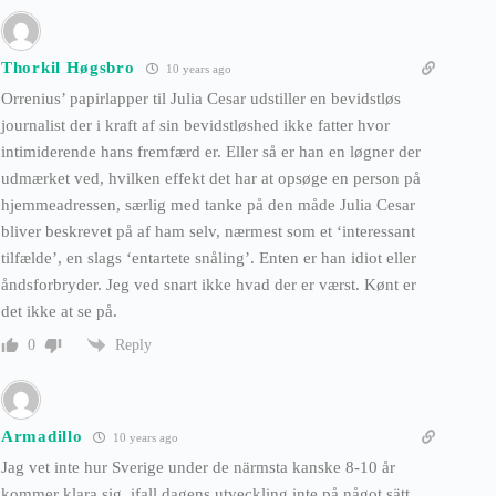
Thorkil Høgsbro
10 years ago
Orrenius’ papirlapper til Julia Cesar udstiller en bevidstløs
journalist der i kraft af sin bevidstløshed ikke fatter hvor
intimiderende hans fremfærd er. Eller så er han en løgner der
udmærket ved, hvilken effekt det har at opsøge en person på
hjemmeadressen, særlig med tanke på den måde Julia Cesar
bliver beskrevet på af ham selv, nærmest som et ‘interessant
tilfælde’, en slags ‘entartete snåling’. Enten er han idiot eller
åndsforbryder. Jeg ved snart ikke hvad der er værst. Kønt er
det ikke at se på.
Reply
0
Armadillo
10 years ago
Jag vet inte hur Sverige under de närmsta kanske 8-10 år
kommer klara sig, ifall dagens utveckling inte på något sätt