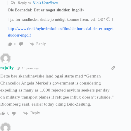
Reply to
Niels Henriksen
Ole Bornedal: Det er noget sludder, Ingolf>
[ ja, for sandheden skulle jo nødigt komme frem, vel, OB? 🙂 ]
http://www.dr.dk/nyheder/kultur/film/ole-bornedal-det-er-noget-
sludder-ingolf
Reply
0
mjolly
10 years ago
Dette bør skandinaviske land også starte med “German
Chancellor Angela Merkel’s government is considering
expelling as many as 1,000 rejected asylum seekers per day
on military transport planes if refugee influx doesn’t subside,”
Bloomberg said, earlier today citing Bild-Zeitung.
Reply
0