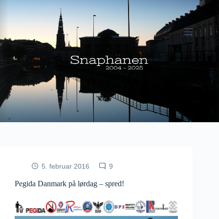
Fortsæt
til
indhold
5. februar 2016
9
Pegida Danmark på lørdag – spred!