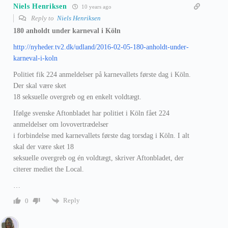
Niels Henriksen
10 years ago
Reply to
Niels Henriksen
180 anholdt under karneval i Köln
http://nyheder.tv2.dk/udland/2016-02-05-180-anholdt-under-
karneval-i-koln
Politiet fik 224 anmeldelser på karnevallets første dag i Köln.
Der skal være sket
18 seksuelle overgreb og en enkelt voldtægt.
Ifølge svenske Aftonbladet har politiet i Köln fået 224
anmeldelser om lovovertrædelser
i forbindelse med karnevallets første dag torsdag i Köln. I alt
skal der være sket 18
seksuelle overgreb og én voldtægt, skriver Aftonbladet, der
citerer mediet the Local.
…
Reply
0