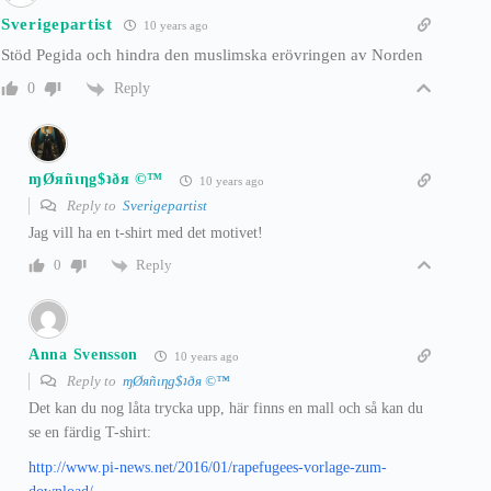
Sverigepartist
10 years ago
Stöd Pegida och hindra den muslimska erövringen av Norden
Reply
0
ɱØяñιηg$ʇðя ©™
10 years ago
Reply to
Sverigepartist
Jag vill ha en t-shirt med det motivet!
Reply
0
Anna Svensson
10 years ago
Reply to
ɱØяñιηg$ʇðя ©™
Det kan du nog låta trycka upp, här finns en mall och så kan du
se en färdig T-shirt:
http://www.pi-news.net/2016/01/rapefugees-vorlage-zum-