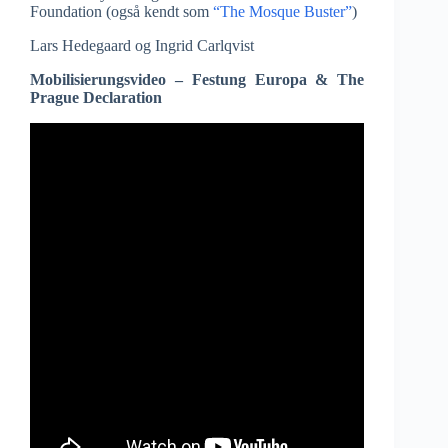
Foundation (også kendt som
“The Mosque Buster”
)
Lars Hedegaard og Ingrid Carlqvist
Mobilisierungsvideo – Festung Europa & The
Prague Declaration