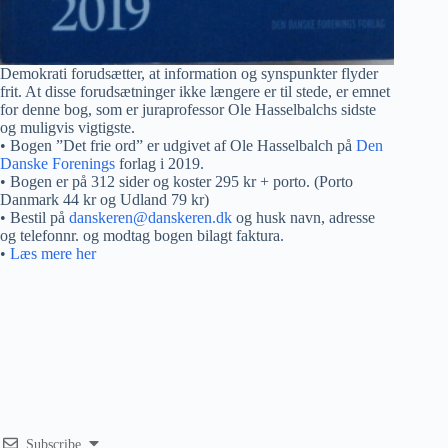
Demokrati forudsætter, at information og synspunkter flyder
frit. At disse forudsætninger ikke længere er til stede, er emnet
for denne bog, som er juraprofessor Ole Hasselbalchs sidste
og muligvis vigtigste.
• Bogen ”Det frie ord” er udgivet af Ole Hasselbalch på
Den
Danske Forenings
forlag i 2019.
• Bogen er på 312 sider og koster 295 kr + porto. (Porto
Danmark 44 kr og Udland 79 kr)
• Bestil på
danskeren@danskeren.dk
og husk navn, adresse
og telefonnr. og modtag bogen bilagt faktura.
•
Læs mere her
Subscribe