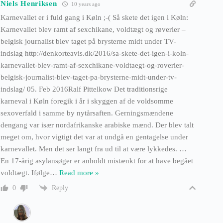
Niels Henriksen
10 years ago
Karnevallet er i fuld gang i Køln ;-( Så skete det igen i Køln:
Karnevallet blev ramt af sexchikane, voldtægt og røverier –
belgisk journalist blev taget på brysterne midt under TV-
indslag http://denkorteavis.dk/2016/sa-skete-det-igen-i-koln-
karnevallet-blev-ramt-af-sexchikane-voldtaegt-og-roverier-
belgisk-journalist-blev-taget-pa-brysterne-midt-under-tv-
indslag/ 05. Feb 2016Ralf Pittelkow Det traditionsrige
karneval i Køln foregik i år i skyggen af de voldsomme
sexoverfald i samme by nytårsaften. Gerningsmændene
dengang var især nordafrikanske arabiske mænd. Der blev talt
meget om, hvor vigtigt det var at undgå en gentagelse under
karnevallet. Men det ser langt fra ud til at være lykkedes. …
En 17-årig asylansøger er anholdt mistænkt for at have begået
voldtægt. Ifølge
…
Read more »
Reply
0