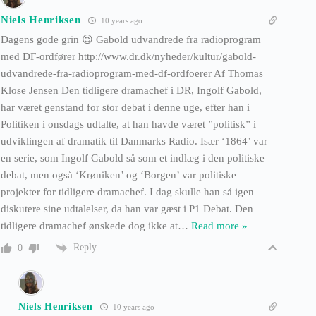
Niels Henriksen
10 years ago
Dagens gode grin 😉 Gabold udvandrede fra radioprogram
med DF-ordfører http://www.dr.dk/nyheder/kultur/gabold-
udvandrede-fra-radioprogram-med-df-ordfoerer Af Thomas
Klose Jensen Den tidligere dramachef i DR, Ingolf Gabold,
har været genstand for stor debat i denne uge, efter han i
Politiken i onsdags udtalte, at han havde været ”politisk” i
udviklingen af dramatik til Danmarks Radio. Især ‘1864’ var
en serie, som Ingolf Gabold så som et indlæg i den politiske
debat, men også ‘Krøniken’ og ‘Borgen’ var politiske
projekter for tidligere dramachef. I dag skulle han så igen
diskutere sine udtalelser, da han var gæst i P1 Debat. Den
tidligere dramachef ønskede dog ikke at
…
Read more »
Reply
0
Niels Henriksen
10 years ago