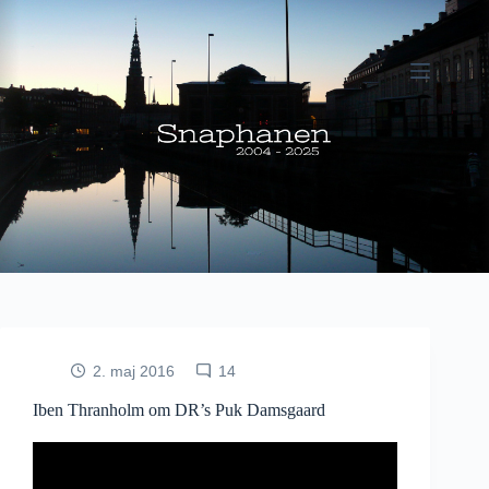
Fortsæt
til
indhold
2. maj 2016
14
Iben Thranholm om DR’s Puk Damsgaard