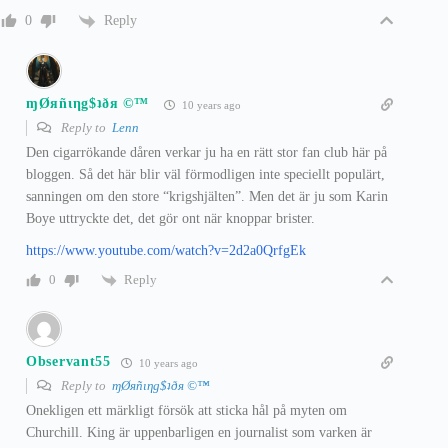
Reply
0
ɱØяñιηg$ʇðя ©™
10 years ago
Reply to
Lenn
Den cigarrökande dåren verkar ju ha en rätt stor fan club här på
bloggen. Så det här blir väl förmodligen inte speciellt populärt,
sanningen om den store “krigshjälten”. Men det är ju som Karin
Boye uttryckte det, det gör ont när knoppar brister.
https://www.youtube.com/watch?v=2d2a0QrfgEk
Reply
0
Observant55
10 years ago
Reply to
ɱØяñιηg$ʇðя ©™
Onekligen ett märkligt försök att sticka hål på myten om
Churchill. King är uppenbarligen en journalist som varken är