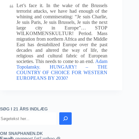
Let’s face it. In the wake of the Brussels
terrorist attacks, we have had enough of the
whining and commiserating: “Je suis Charlie,
Je suis Paris, Je suis Brussels, Je suis the next
large city in Europe”… STOP
WILKOMMENSKULTUR! Period. Mass
migration from northern Africa and the Middle
East has destabilized Europe over the past
decades and altered the way of life, the
religious and cultural fabric of European
societies. This needs to come to an end.
Adam
Topolansky. HUNGARY! – THE
COUNTRY OF CHOICE FOR WESTERN
EUROPEANS BY 2030?
SØG I 21 ÅRS INDLÆG
OM SNAPHANEN.DK
Email:
snappost [at] yahoo.dk