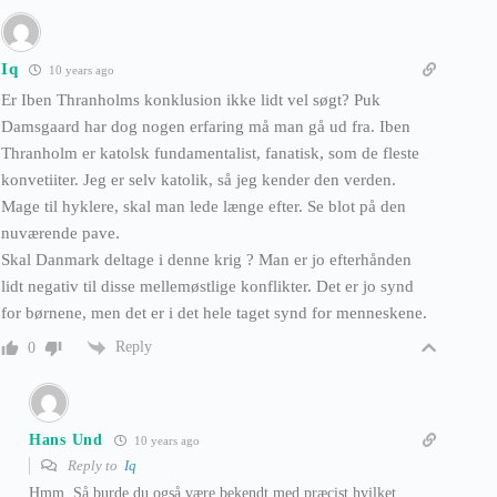
Iq
10 years ago
Er Iben Thranholms konklusion ikke lidt vel søgt? Puk
Damsgaard har dog nogen erfaring må man gå ud fra. Iben
Thranholm er katolsk fundamentalist, fanatisk, som de fleste
konvetiiter. Jeg er selv katolik, så jeg kender den verden.
Mage til hyklere, skal man lede længe efter. Se blot på den
nuværende pave.
Skal Danmark deltage i denne krig ? Man er jo efterhånden
lidt negativ til disse mellemøstlige konflikter. Det er jo synd
for børnene, men det er i det hele taget synd for menneskene.
Reply
0
Hans Und
10 years ago
Reply to
Iq
Hmm. Så burde du også være bekendt med præcist hvilket