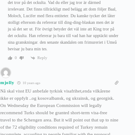
det tror på det ockulta. Vad du eller jag tror är därmed
irrelevant. Det finns tillräckligt med belägg att dom följer Baal,
Moloch, Lucifer med flera entiteter. Du kanske tycker det låter
stolligt eftersom du refererar till ding-ding-blaskan men det är
ju så det ser ut. För övrigt betyder det väl inte att King tror på
det ockulta. Han refererar ju bara till vad han har upptäckt under
sina granskningar. den senaste skandalen om frimureriet i Umeå
bevisar ju bara min tes.
Reply
0
mjolly
10 years ago
Nå skal visst EU anbefale tyrkisk visafrihet,enda vilkårene
ikke er oppfylt ..og kosovalbansk, og ukrainsk, og georgisk.
On Wednesday the European Commission will legally
recommend Turks should be granted short-term visa-free
travel to the Schengen area. But it will point out that up to nine
of the 72 eligibility conditions required of Turkey remain
incomplete, according to people familiar with the proposal.