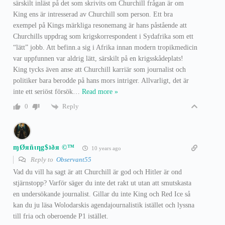
särskilt inläst på det som skrivits om Churchill frågan är om
King ens är intresserad av Churchill som person. Ett bra
exempel på Kings märkliga resonemang är hans påstående att
Churchills uppdrag som krigskorrespondent i Sydafrika som ett
“lätt” jobb. Att befinn.a sig i Afrika innan modern tropikmedicin
var uppfunnen var aldrig lätt, särskilt på en krigsskådeplats!
King tycks även anse att Churchill karriär som journalist och
politiker bara berodde på hans mors intriger. Allvarligt, det är
inte ett seriöst försök
…
Read more »
Reply
0
ɱØяñιηg$ʇðя ©™
10 years ago
Reply to
Observant55
Vad du vill ha sagt är att Churchill är god och Hitler är ond
stjärnstopp? Varför säger du inte det rakt ut utan att smutskasta
en undersökande journalist. Gillar du inte King och Red Ice så
kan du ju läsa Wolodarskis agendajournalistik istället och lyssna
till fria och oberoende P1 istället.