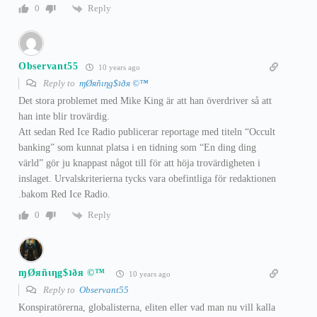
Reply
0
Observant55
10 years ago
Reply to
ɱØяñιηg$ʇðя ©™
Det stora problemet med Mike King är att han överdriver så att
han inte blir trovärdig.
Att sedan Red Ice Radio publicerar reportage med titeln “Occult
banking” som kunnat platsa i en tidning som “En ding ding
värld” gör ju knappast något till för att höja trovärdigheten i
inslaget. Urvalskriterierna tycks vara obefintliga för redaktionen
.bakom Red Ice Radio.
Reply
0
ɱØяñιηg$ʇðя ©™
10 years ago
Reply to
Observant55
Konspiratörerna, globalisterna, eliten eller vad man nu vill kalla