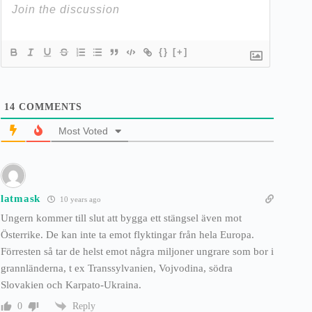
{}
[+]
14
COMMENTS
Most Voted
latmask
10 years ago
Ungern kommer till slut att bygga ett stängsel även mot
Österrike. De kan inte ta emot flyktingar från hela Europa.
Förresten så tar de helst emot några miljoner ungrare som bor i
grannländerna, t ex Transsylvanien, Vojvodina, södra
Slovakien och Karpato-Ukraina.
Reply
0