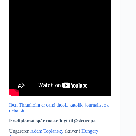
Iben Thranholm er cand.theol., katolik, journalist og
debattør
Ex-diplomat spår masseflugt til Østeuropa
Ungareren
Adam Toplansky
skriver i
Hungary