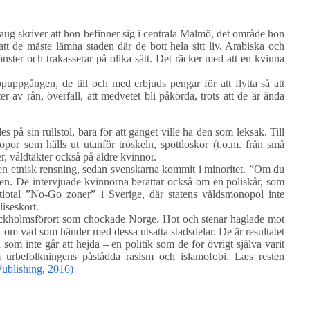
haug skriver att hon befinner sig i centrala Malmö, det område hon
tt de måste lämna staden där de bott hela sitt liv. Arabiska och
nster och trakasserar på olika sätt. Det räcker med att en kvinna
puppgången, de till och med erbjuds pengar för att flytta så att
r av rån, överfall, att medvetet bli påkörda, trots att de är ända
på sin rullstol, bara för att gänget ville ha den som leksak. Till
por som hälls ut utanför tröskeln, spottloskor (t.o.m. från små
r, våldtäkter också på äldre kvinnor.
 en etnisk rensning, sedan svenskarna kommit i minoritet. ”Om du
en. De intervjuade kvinnorna berättar också om en poliskår, som
iotal ”No-Go zoner” i Sverige, där statens våldsmonopol inte
iseskort.
tockholmsförort som chockade Norge. Hot och stenar haglade mot
a om vad som händer med dessa utsatta stadsdelar. De är resultatet
som inte går att hejda – en politik som de för övrigt själva varit
m urbefolkningens påstådda rasism och islamofobi. Læs resten
ublishing, 2016)