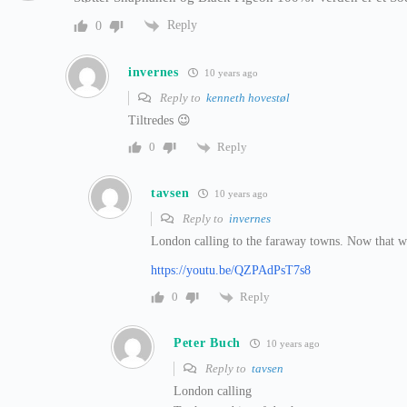
Reply
0
invernes
10 years ago
Reply to
kenneth hovestøl
Tiltredes 😉
Reply
0
tavsen
10 years ago
Reply to
invernes
London calling to the faraway towns. Now that w
https://youtu.be/QZPAdPsT7s8
Reply
0
Peter Buch
10 years ago
Reply to
tavsen
London calling