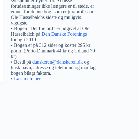
synspunkter flyder frit. At disse
forudsætninger ikke længere er til stede, er
emnet for denne bog, som er juraprofessor
Ole Hasselbalchs sidste og muligvis
vigtigste.
• Bogen ”Det frie ord” er udgivet af Ole
Hasselbalch på
Den Danske Forenings
forlag i 2019.
• Bogen er på 312 sider og koster 295 kr +
porto. (Porto Danmark 44 kr og Udland 79
kr)
• Bestil på
danskeren@danskeren.dk
og
husk navn, adresse og telefonnr. og modtag
bogen bilagt faktura.
•
Læs mere her