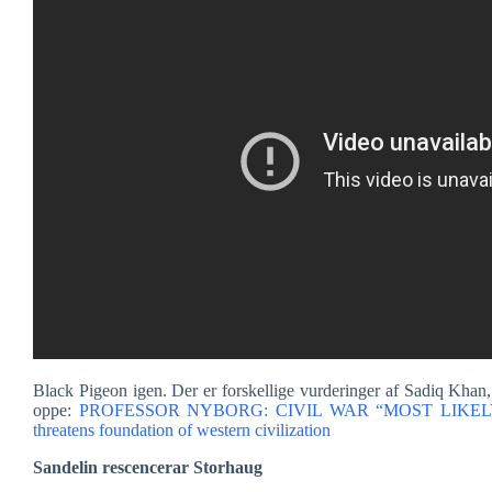
Black Pigeon igen. Der er forskellige vurderinger af Sadiq Khan, 
oppe:
PROFESSOR NYBORG: CIVIL WAR “MOST LIKELY”
threatens foundation of western civilization
Sandelin rescencerar Storhaug