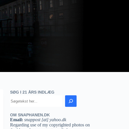
SØG I 21 ÅRS INDLÆG
OM SNAPHANEN.DK
Email:
snappost [at] yahoo.dk
Regarding use of my copyrighted photos on