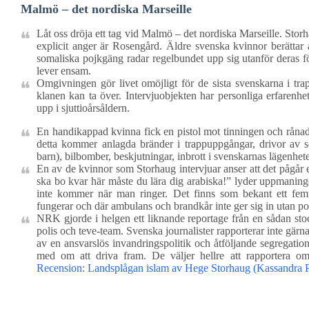
Malmö – det nordiska Marseille
Låt oss dröja ett tag vid Malmö – det nordiska Marseille. Stor
explicit anger är Rosengård. Äldre svenska kvinnor berättar a
somaliska pojkgäng radar regelbundet upp sig utanför deras fö
lever ensam.
Omgivningen gör livet omöjligt för de sista svenskarna i trap
klanen kan ta över. Intervjuobjekten har personliga erfarenhete
upp i sjuttioårsåldern.
En handikappad kvinna fick en pistol mot tinningen och rånades 
detta kommer anlagda bränder i trappuppgångar, drivor av so
barn), bilbomber, beskjutningar, inbrott i svenskarnas lägenhete
En av de kvinnor som Storhaug intervjuar anser att det pågår
ska bo kvar här måste du lära dig arabiska!” lyder uppmaning
inte kommer när man ringer. Det finns som bekant ett femt
fungerar och där ambulans och brandkår inte ger sig in utan pol
NRK gjorde i helgen ett liknande reportage från en sådan s
polis och teve-team. Svenska journalister rapporterar inte gärn
av en ansvarslös invandringspolitik och åtföljande segregation 
med om att driva fram. De väljer hellre att rapportera o
Recension: Landsplågan islam av Hege Storhaug (Kassandra P