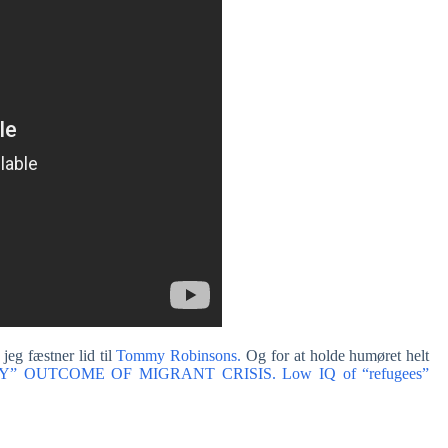
jeg fæstner lid til
Tommy Robinsons.
Og for at holde humøret helt
 OUTCOME OF MIGRANT CRISIS. Low IQ of “refugees”