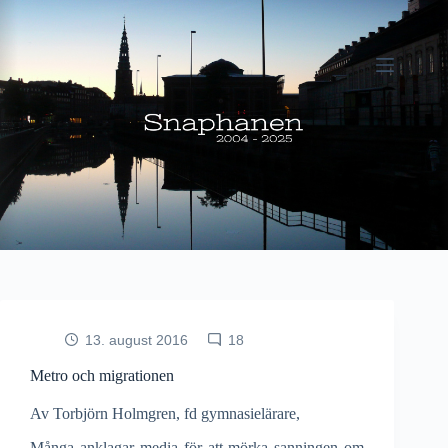
Fortsæt
til
indhold
13. august 2016
18
Metro och migrationen
Av Torbjörn Holmgren, fd gymnasielärare,
Många anklagar media för att mörka sanningen om