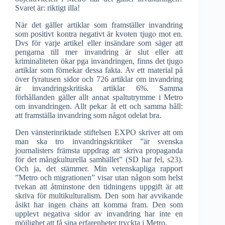
Svaret är: riktigt illa!
När det gäller artiklar som framställer invandring
som positivt kontra negativt är kvoten tjugo mot en.
Dvs för varje artikel eller insändare som säger att
pengarna till mer invandring är slut eller att
kriminaliteten ökar pga invandringen, finns det tjugo
artiklar som förnekar dessa fakta. Av ett material på
över fyratusen sidor och 726 artiklar om invandring
är invandringskritiska artiklar 6%. Samma
förhållanden gäller allt annat spaltutrymme i Metro
om invandringen. Allt pekar åt ett och samma håll:
att framställa invandring som något odelat bra.
Den vänsterinriktade stiftelsen EXPO skriver att om
man ska tro invandringskritiker ”är svenska
journalisters främsta uppdrag att skriva propaganda
för det mångkulturella samhället” (SD har fel, s23).
Och ja, det stämmer. Min vetenskapliga rapport
”Metro och migrationen” visar utan någon som helst
tvekan att åtminstone den tidningens uppgift är att
skriva för multikulturalism. Den som har avvikande
åsikt har ingen chans att komma fram. Den som
upplevt negativa sidor av invandring har inte en
möjlighet att få sina erfarenheter tryckta i Metro.