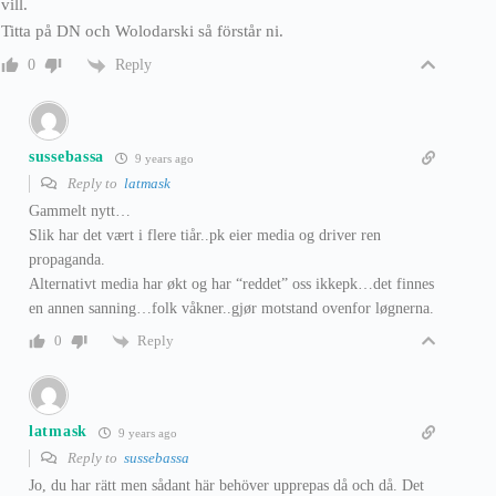
vill.
Titta på DN och Wolodarski så förstår ni.
Reply
0
sussebassa
9 years ago
Reply to
latmask
Gammelt nytt…
Slik har det vært i flere tiår..pk eier media og driver ren
propaganda.
Alternativt media har økt og har “reddet” oss ikkepk…det finnes
en annen sanning…folk våkner..gjør motstand ovenfor løgnerna.
Reply
0
latmask
9 years ago
Reply to
sussebassa
Jo, du har rätt men sådant här behöver upprepas då och då. Det