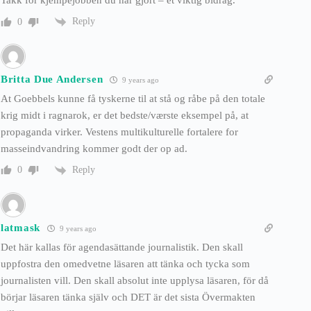
Takk for kjempejobben du har gjort – et viktig bidrag.
Reply
0
Britta Due Andersen
9 years ago
At Goebbels kunne få tyskerne til at stå og råbe på den totale
krig midt i ragnarok, er det bedste/værste eksempel på, at
propaganda virker. Vestens multikulturelle fortalere for
masseindvandring kommer godt der op ad.
Reply
0
latmask
9 years ago
Det här kallas för agendasättande journalistik. Den skall
uppfostra den omedvetne läsaren att tänka och tycka som
journalisten vill. Den skall absolut inte upplysa läsaren, för då
börjar läsaren tänka själv och DET är det sista Övermakten