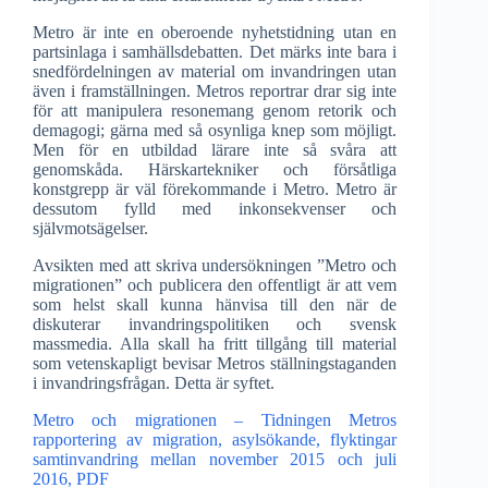
Metro är inte en oberoende nyhetstidning utan en
partsinlaga i samhällsdebatten. Det märks inte bara i
snedfördelningen av material om invandringen utan
även i framställningen. Metros reportrar drar sig inte
för att manipulera resonemang genom retorik och
demagogi; gärna med så osynliga knep som möjligt.
Men för en utbildad lärare inte så svåra att
genomskåda. Härskartekniker och försåtliga
konstgrepp är väl förekommande i Metro. Metro är
dessutom fylld med inkonsekvenser och
självmotsägelser.
Avsikten med att skriva undersökningen ”Metro och
migrationen” och publicera den offentligt är att vem
som helst skall kunna hänvisa till den när de
diskuterar invandringspolitiken och svensk
massmedia. Alla skall ha fritt tillgång till material
som vetenskapligt bevisar Metros ställningstaganden
i invandringsfrågan. Detta är syftet.
Metro och migrationen – Tidningen Metros
rapportering av migration, asylsökande, flyktingar
samtinvandring mellan november 2015 och juli
2016, PDF