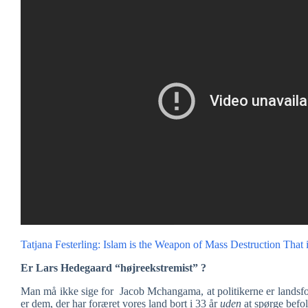
Tatjana Festerling: Islam is the Weapon of Mass Destruction That
Er Lars Hedegaard “højreekstremist” ?
Man må ikke sige for Jacob Mchangama, at politikerne er landsfor
er dem, der har foræret vores land bort i 33 år
uden
at spørge befol