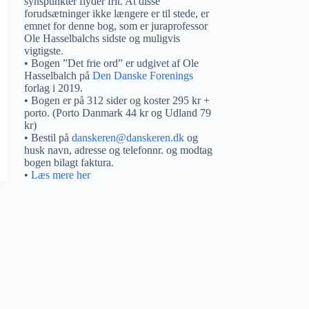
synspunkter flyder frit. At disse
forudsætninger ikke længere er til stede, er
emnet for denne bog, som er juraprofessor
Ole Hasselbalchs sidste og muligvis
vigtigste.
• Bogen ”Det frie ord” er udgivet af Ole
Hasselbalch på
Den Danske Forenings
forlag i 2019.
• Bogen er på 312 sider og koster 295 kr +
porto. (Porto Danmark 44 kr og Udland 79
kr)
• Bestil på
danskeren@danskeren.dk
og
husk navn, adresse og telefonnr. og modtag
bogen bilagt faktura.
•
Læs mere her