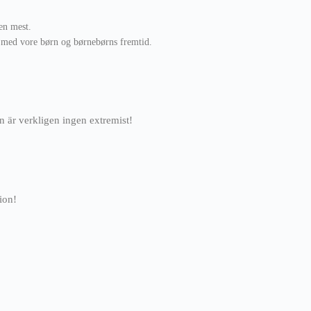
en mest.
e med vore børn og børnebørns fremtid.
 är verkligen ingen extremist!
gion!