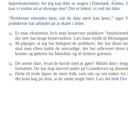
højreekstremister, for jeg kan ikke se nogen i Danmark. Endnu. Har
kan vi endnu nå at afværge den? Det er lotteri, vi ved det ikke.
“Problemer erkendes først, når de ikke mere kan løses,” siger Ni
politikerne har arbejdet på at skabe i årtier.
Er man ekstremist, hvis man benævner politikere “landsforr
der selv har brugt benævnelsen. Læs hans replik til Mchangam
M påpeger, at jeg har betegnet de politikere, der har åbnet l
skal man ellers kalde de ansvarlige, der har udleveret der
kristne og jøderne fra Marokko og til Indiens grænser.
De anede ikke, hvad de havde med at gøre? Måske ikke i begynd
fortsætter. De har dog skrevet under på Grundloven og dermed 
Dette til trods ligner de mere folk, som står op om natten for 
det kom bag på dem, at de ramte nogle biler. Læs det hele
Der 