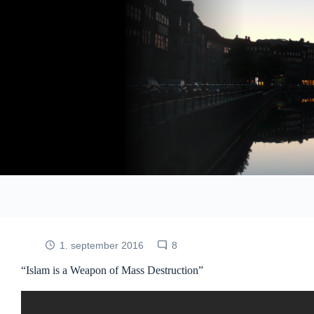
Fortsæt
til
indhold
1. september 2016
8
“Islam is a Weapon of Mass Destruction”