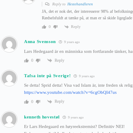
Reply to
Hestehandleren
JA, det er nok det, der interesserer 98% af befolkning
Rædselsfuldt at tænke på, at man er så skide ligeglad
Reply
0
Anna Svensson
9 years ago
Lars Hedegaard är en människa som fortfarande tänker, han
Reply
0
Tafsa inte på Sverige!
9 years ago
Se detta! Sprid detta! Visa vad Islam är, inte freden sk reli
https://www.youtube.com/watch?v=6cgObQI47us
Reply
0
kenneth hovestøl
9 years ago
Er Lars Hedegaard en høyreekstremist? Definitiv NEI!