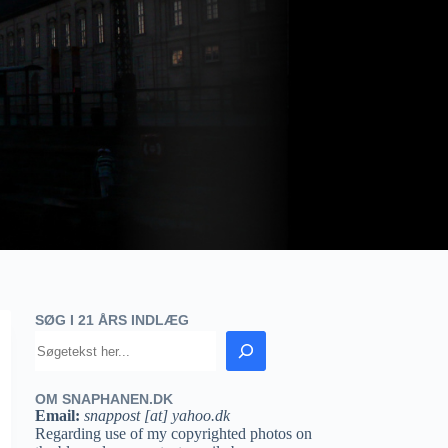
SØG I 21 ÅRS INDLÆG
OM SNAPHANEN.DK
Email:
snappost [at] yahoo.dk
Regarding use of my copyrighted photos on