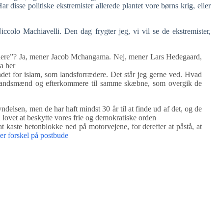
 disse politiske ekstremister allerede plantet vore børns krig, eller
ccolo Machiavelli. Den dag frygter jeg, vi vil se de ekstremister,
ædere”? Ja, mener Jacob Mchangama. Nej, mener Lars Hedegaard,
a her
andet for islam, som landsforrædere. Det står jeg gerne ved. Hvad
es landsmænd og efterkommere til samme skæbne, som overgik de
elsen, men de har haft mindst 30 år til at finde ud af det, og de
lovet at beskytte vores frie og demokratiske orden
at kaste betonblokke ned på motorvejene, for derefter at påstå, at
er forskel på postbude