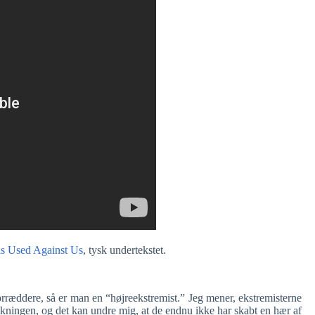
 is Used Against Us
, tysk undertekstet.
ræddere, så er man en “højreekstremist.” Jeg mener, ekstremisterne
kningen, og det kan undre mig, at de endnu ikke har skabt en hær af