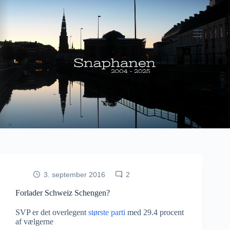
Fortsæt
til
indhold
3. september 2016
2
Forlader Schweiz Schengen?
SVP er det overlegent
største parti
med 29.4 procent
af vælgerne