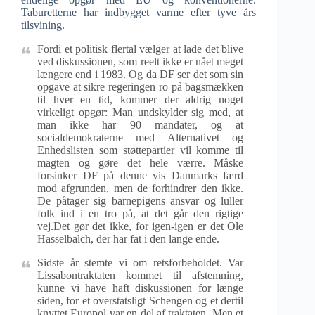
Taburetterne har indbygget varme efter tyve års
tilsvining.
Fordi et politisk flertal vælger at lade det blive
ved diskussionen, som reelt ikke er nået meget
længere end i 1983. Og da DF ser det som sin
opgave at sikre regeringen ro på bagsmækken
til hver en tid, kommer der aldrig noget
virkeligt opgør: Man undskylder sig med, at
man ikke har 90 mandater, og at
socialdemokraterne med Alternativet og
Enhedslisten som støttepartier vil komme til
magten og gøre det hele værre. Måske
forsinker DF på denne vis Danmarks færd
mod afgrunden, men de forhindrer den ikke.
De påtager sig barnepigens ansvar og luller
folk ind i en tro på, at det går den rigtige
vej.Det gør det ikke, for igen-igen er det Ole
Hasselbalch, der har fat i den lange ende.
Sidste år stemte vi om retsforbeholdet. Var
Lissabontraktaten kommet til afstemning,
kunne vi have haft diskussionen for længe
siden, for et overstatsligt Schengen og et dertil
knyttet Europol var en del af traktaten. Men et