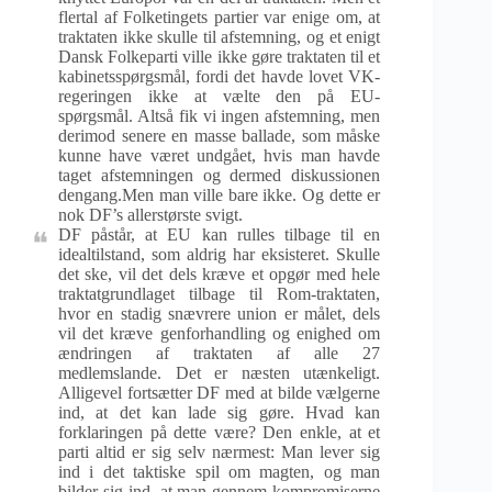
flertal af Folketingets partier var enige om, at
traktaten ikke skulle til afstemning, og et enigt
Dansk Folkeparti ville ikke gøre traktaten til et
kabinetsspørgsmål, fordi det havde lovet VK-
regeringen ikke at vælte den på EU-
spørgsmål. Altså fik vi ingen afstemning, men
derimod senere en masse ballade, som måske
kunne have været undgået, hvis man havde
taget afstemningen og dermed diskussionen
dengang.Men man ville bare ikke. Og dette er
nok DF’s allerstørste svigt.
DF påstår, at EU kan rulles tilbage til en
idealtilstand, som aldrig har eksisteret. Skulle
det ske, vil det dels kræve et opgør med hele
traktatgrundlaget tilbage til Rom-traktaten,
hvor en stadig snævrere union er målet, dels
vil det kræve genforhandling og enighed om
ændringen af traktaten af alle 27
medlemslande. Det er næsten utænkeligt.
Alligevel fortsætter DF med at bilde vælgerne
ind, at det kan lade sig gøre. Hvad kan
forklaringen på dette være? Den enkle, at et
parti altid er sig selv nærmest: Man lever sig
ind i det taktiske spil om magten, og man
bilder sig ind, at man gennem kompromiserne