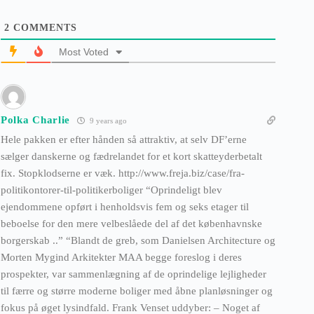
2
COMMENTS
Most Voted
Polka Charlie
9 years ago
Hele pakken er efter hånden så attraktiv, at selv DF’erne
sælger danskerne og fædrelandet for et kort skatteyderbetalt
fix. Stopklodserne er væk. http://www.freja.biz/case/fra-
politikontorer-til-politikerboliger “Oprindeligt blev
ejendommene opført i henholdsvis fem og seks etager til
beboelse for den mere velbeslåede del af det københavnske
borgerskab ..” “Blandt de greb, som Danielsen Architecture og
Morten Mygind Arkitekter MAA begge foreslog i deres
prospekter, var sammenlægning af de oprindelige lejligheder
til færre og større moderne boliger med åbne planløsninger og
fokus på øget lysindfald. Frank Venset uddyber: – Noget af