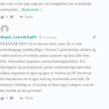
det, som vi har lagt vægt på, var muligheden for at inddrage
uudnyttede
…
Read more »
Reply
0
disqus_1zmadoZq4O
9 years ago
FÅÅÅÅÅK DF!!! De er absolut intet værd. De er usle
nederdrægtige medskyldige i Venstre´s globalistiske skalten og
valten med en af verdens ældste nationer og dens lille bitte
folk. Humanitær utopisme, menneskerettighedskult, EU-
liderlighed og storkapitalens griske uudslukkelige tørst efter
talløse migranter er igen og igen af Venstre og DF blevet sat
før danskernes ret til eget land og overlevelse som folk. De
fortjener vitterligt en rå lussing af deres egne vælgere, som de
har forrådt på det groveste!
Reply
0