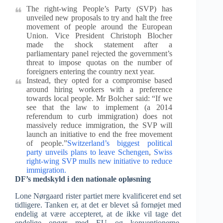
The right-wing People’s Party (SVP) has
unveiled new proposals to try and halt the free
movement of people around the European
Union. Vice President Christoph Blocher
made the shock statement after a
parliamentary panel rejected the government’s
threat to impose quotas on the number of
foreigners entering the country next year.
Instead, they opted for a compromise based
around hiring workers with a preference
towards local people. Mr Bolcher said: “If we
see that the law to implement (a 2014
referendum to curb immigration) does not
massively reduce immigration, the SVP will
launch an initiative to end the free movement
of people.”
Switzerland’s biggest political
party unveils plans to leave Schengen
,
Swiss
right-wing SVP mulls new initiative to reduce
immigration.
DF’s medskyld i den nationale opløsning
Lone Nørgaard rister partiet mere kvalificeret end set
tidligere. Tanken er, at det er blevet så fornøjet med
endelig at være accepteret, at de ikke vil tage det
endelige opgør med EU og konventionerne.