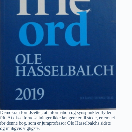
Demokrati forudsætter, at information og synspunkter flyder
frit. At disse forudsætninger ikke længere er til stede, er emnet
for denne bog, som er juraprofessor Ole Hasselbalchs sidste
og muligvis vigtigste.