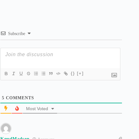
Subscribe
{}
[+]
5
COMMENTS
Most Voted
KnudMadsen
9 years ago