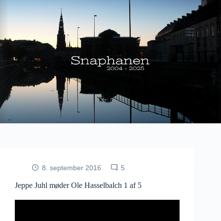
Fortsæt
til
indhold
8. september 2016
5
Jeppe Juhl møder Ole Hasselbalch 1 af 5