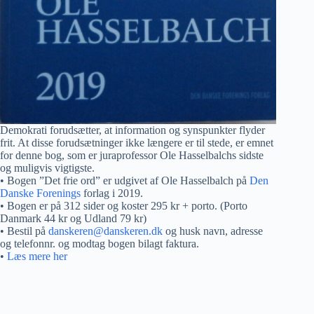
Demokrati forudsætter, at information og synspunkter flyder
frit. At disse forudsætninger ikke længere er til stede, er emnet
for denne bog, som er juraprofessor Ole Hasselbalchs sidste
og muligvis vigtigste.
• Bogen ”Det frie ord” er udgivet af Ole Hasselbalch på
Den
Danske Forenings
forlag i 2019.
• Bogen er på 312 sider og koster 295 kr + porto. (Porto
Danmark 44 kr og Udland 79 kr)
• Bestil på
danskeren@danskeren.dk
og husk navn, adresse
og telefonnr. og modtag bogen bilagt faktura.
•
Læs mere her