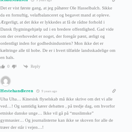
Det er vist første gang, at jeg påhører Ole Hasselbalch. Sikke
da en fornuftig, velafbalanceret og begavet mand at opleve.
Ærgerligt, at det ikke er lykkedes at få de rådne forhold i
Dansk flygtningehjælp ud i en bredere offentlighed. Gad vide
om der overhovedet er noget, der foregår pænt, ærligt og
ordentligt inden for godhedsindustrien? Mon ikke det er
kæltringe alle til hobe. De er i hvert tilfælde landsskadelige om
en hals.
Reply
0
Hestehandleren
9 years ago
Uha Uha… Kinesisk flyselskab må ikke skrive om det vi alle
ved…! Og samtidig kører debatten , på tredje dag, om hvorfor
etniske danske unge… Ikke vil gå på “muslimske”
gymnasier… Og journalisterne kan ikke se skoven for alle de
træer der står i vejen…!