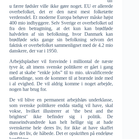
dn
u færre fødsler ville ikke gøre noget. EU er allerede
overbefolket, det er den næst mest folketætte
verdensdel. Et moderne Europa behøver måske højst
400 mio indbyggere. Selv Sverige er overbefolket ud
fra den betragtning, at det kun kan brødføde
halvdelen af sin befolkning, hvor Danmark kan
brødføde seks gange sin befolkning selvom det
faktisk er overbefolket sammenlignet med de 4.2 mio
danskere, der var i 1950.
Arbejdspladser vil forsvinde i milliontal de næste
tyve år, alt imens svenske politikere er gået i gang
med at skabe “enkle jobs” til to mio. ukvalificerede
udlændinge, som de kommer til at brænde inde med
i al evighed. De vil aldrig komme i noget arbejde,
nogen har brug for.
De vil blive en permanent arbejdsløs underklasse,
som svenske politikere endda stadig vil have, skal
vokse, hvilket illustrerer at ‘the best and the
brightest’ ikke befinder sig i politik. De
masseindvandrede kan helt hellige sig at hade
svenskerne hele deres liv, for ikke at have skaffet
dem det liv, de håbede. Det er opskriften på endeløse
konflikter.