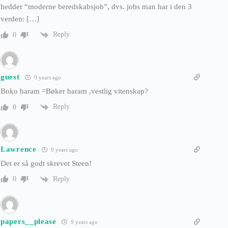
hedder “moderne beredskabsjob”, dvs. jobs man har i den 3
verden: […]
Reply
0
guest
9 years ago
Boko haram =Bøker haram ,vestlig vitenskap?
Reply
0
Lawrence
9 years ago
Det er så godt skrevet Steen!
Reply
0
papers__please
9 years ago