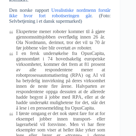
Den norske rapport
Urealistiske nordmenn forstår
ikke hvor fort robotiseringen går
. (Foto:
Selvbetjening i et dansk supermarked)
Ekspertene mener roboter kommer til å gjøre
gjennomsnittsjobben overflødig innen 26 år.
Ola Nordmann, derimot, tror det vil ta 70 år
før jobbene våre blir overtatt av roboter.
I en fersk undersøkelse fra OpusCapita,
gjennomført i 74 hovedsakelig europeiske
virksomheter, kommer det frem at 81 prosent
av alle respondentene mener at
robotprosessautomatisering (RPA) og AI vil
ha betydelig innvirkning på deres virksomhet
innen de neste fire årene. Halvparten av
respondentene oppga dessuten at de allerede
hadde begynt å jobbe med RPA, eller at de
hadde undersøkt mulighetene for det, står det
å lese i en pressemelding fra OpusCapita.
I første omgang er det nok størst fare for at for
eksempel jobber innen transport- eller
lagerarbeid vil forsvinne. Men vi har flere
eksempler som viser at heller ikke yrker som
lege eller lærer er «trygge» i denne