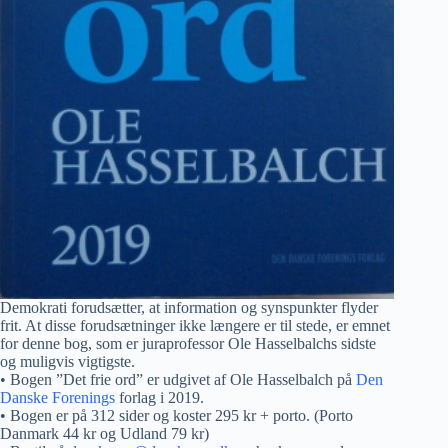
Demokrati forudsætter, at information og synspunkter flyder
frit. At disse forudsætninger ikke længere er til stede, er emnet
for denne bog, som er juraprofessor Ole Hasselbalchs sidste
og muligvis vigtigste.
• Bogen ”Det frie ord” er udgivet af Ole Hasselbalch på
Den
Danske Forenings
forlag i 2019.
• Bogen er på 312 sider og koster 295 kr + porto. (Porto
Danmark 44 kr og Udland 79 kr)