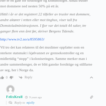
Her er en gåte for sosiologer og kriminologer. Antall trusler
mot dommere ned nesten 50% på ett år.
Hittil i år er det registrert 22 tilfeller av trusler mot dommere,
andre aktører i retten eller mot tinghus, viser tall fra
Domstoladministrasjonen. I fjor var det totalt 44 saker, tre
ganger flere enn året før, skriver Bergens Tidende.
http://www.tv2.no/a/8595863/
Vil tro det kan relateres til det muslimer oppfatter som en
sterkere statsmakt i kjølvannet av grensekontroller og en
midlertidig “stopp” i koloniseringen. Samme merker man i
andre sammenhenger, de er blitt ganske forsiktige og stillfarne
av seg, her i Norge da.
Reply
0
FelixKrull
9 years ago
Reply to
mjolly