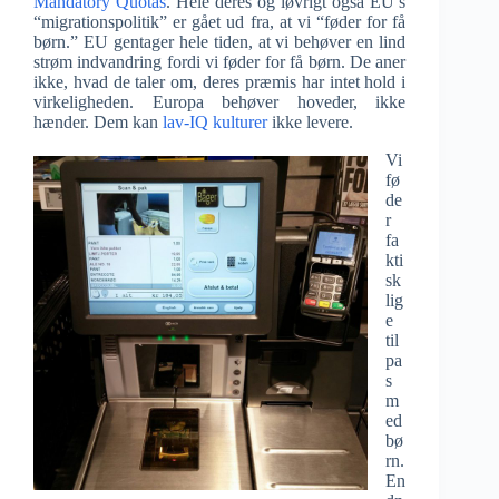
Mandatory Quotas
. Hele deres og iøvrigt også EU’s
“migrationspolitik” er gået ud fra, at vi “føder for få
børn.” EU gentager hele tiden, at vi behøver en lind
strøm indvandring fordi vi føder for få børn. De aner
ikke, hvad de taler om, deres præmis har intet hold i
virkeligheden. Europa behøver hoveder, ikke
hænder. Dem kan
lav-IQ kulturer
ikke levere.
Vi
fø
de
r
fa
kti
sk
lig
e
til
pa
s
m
ed
bø
rn.
En