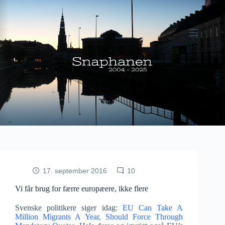
Fortsæt
til
indhold
17. september 2016
10
Vi får brug for færre europæere, ikke flere
Svenske politikere siger idag:
EU Can Take A
Million Migrants A Year, Should Force Through