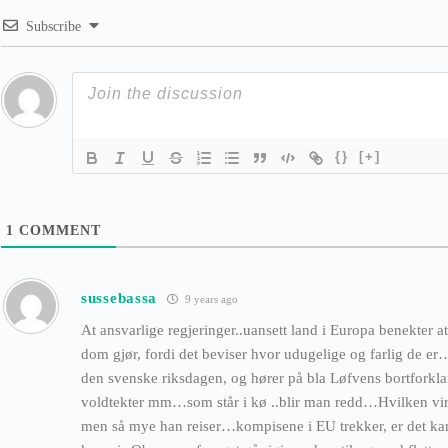
Subscribe
{}
[+]
1
COMMENT
sussebassa
9 years ago
At ansvarlige regjeringer..uansett land i Europa benekter at
dom gjør, fordi det beviser hvor udugelige og farlig de er…
den svenske riksdagen, og hører på bla Løfvens bortforkla
voldtekter mm…som står i kø ..blir man redd…Hvilken virkel
men så mye han reiser…kompisene i EU trekker, er det ka