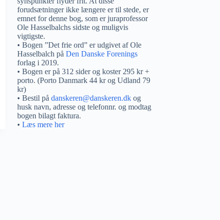
synspunkter flyder frit. At disse
forudsætninger ikke længere er til stede, er
emnet for denne bog, som er juraprofessor
Ole Hasselbalchs sidste og muligvis
vigtigste.
• Bogen ”Det frie ord” er udgivet af Ole
Hasselbalch på
Den Danske Forenings
forlag i 2019.
• Bogen er på 312 sider og koster 295 kr +
porto. (Porto Danmark 44 kr og Udland 79
kr)
• Bestil på
danskeren@danskeren.dk
og
husk navn, adresse og telefonnr. og modtag
bogen bilagt faktura.
•
Læs mere her