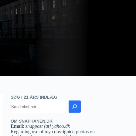
SØG I 21 ÅRS INDLÆG
OM SNAPHANEN.DK
Email:
snappost [at] yahoo.dk
Regarding use of my copyrighted photos on