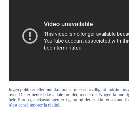
Ingen politiker eller multikulturalist ønsker frivilligt at indrømme
over. Det er bedre ikke at tale om det, mener de. Nogen kunne ri
hele Europa, abekastningen er i gang og det er ikke et sekund fo
n’est censé ignorer la réalité
.