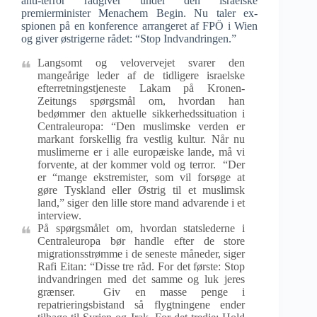
anti-terror rådgiver under den israelske
premierminister Menachem Begin. Nu taler ex-
spionen på en konference arrangeret af FPÖ i Wien
og giver østrigerne rådet: “Stop Indvandringen.”
Langsomt og velovervejet svarer den
mangeårige leder af de tidligere israelske
efterretningstjeneste Lakam på Kronen-
Zeitungs spørgsmål om, hvordan han
bedømmer den aktuelle sikkerhedssituation i
Centraleuropa: “Den muslimske verden er
markant forskellig fra vestlig kultur. Når nu
muslimerne er i alle europæiske lande, må vi
forvente, at der kommer vold og terror. “Der
er “mange ekstremister, som vil forsøge at
gøre Tyskland eller Østrig til et muslimsk
land,” siger den lille store mand advarende i et
interview.
På spørgsmålet om, hvordan statslederne i
Centraleuropa bør handle efter de store
migrationsstrømme i de seneste måneder, siger
Rafi Eitan: “Disse tre råd. For det første: Stop
indvandringen med det samme og luk jeres
grænser. Giv en masse penge i
repatrieringsbistand så flygtningene ender