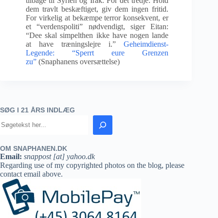
tilbage til Syrien og Irak. For det tredje: Hold
dem travlt beskæftiget, giv dem ingen fritid.
For virkelig at bekæmpe terror konsekvent, er
et “verdenspoliti” nødvendigt, siger Eitan:
“Dee skal simpelthen ikke have nogen lande
at have træningslejre i.”
Geheimdienst-
Legende: “Sperrt eure Grenzen
zu”
(Snaphanens oversættelse)
SØG I 21 ÅRS INDLÆG
OM SNAPHANEN.DK
Email:
snappost [at] yahoo.dk
Regarding use of my copyrighted photos on the blog, please
contact email above.