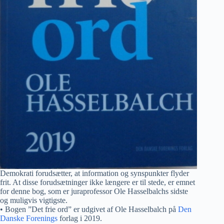
Demokrati forudsætter, at information og synspunkter flyder
frit. At disse forudsætninger ikke længere er til stede, er emnet
for denne bog, som er juraprofessor Ole Hasselbalchs sidste
og muligvis vigtigste.
• Bogen ”Det frie ord” er udgivet af Ole Hasselbalch på
Den
Danske Forenings
forlag i 2019.