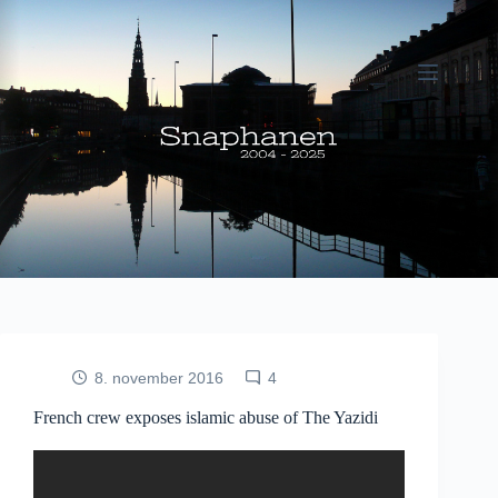
Fortsæt
til
indhold
8. november 2016
4
French crew exposes islamic abuse of The Yazidi