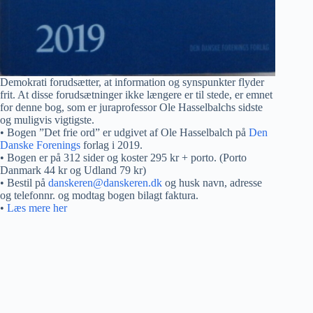
Demokrati forudsætter, at information og synspunkter flyder
frit. At disse forudsætninger ikke længere er til stede, er emnet
for denne bog, som er juraprofessor Ole Hasselbalchs sidste
og muligvis vigtigste.
• Bogen ”Det frie ord” er udgivet af Ole Hasselbalch på
Den
Danske Forenings
forlag i 2019.
• Bogen er på 312 sider og koster 295 kr + porto. (Porto
Danmark 44 kr og Udland 79 kr)
• Bestil på
danskeren@danskeren.dk
og husk navn, adresse
og telefonnr. og modtag bogen bilagt faktura.
•
Læs mere her