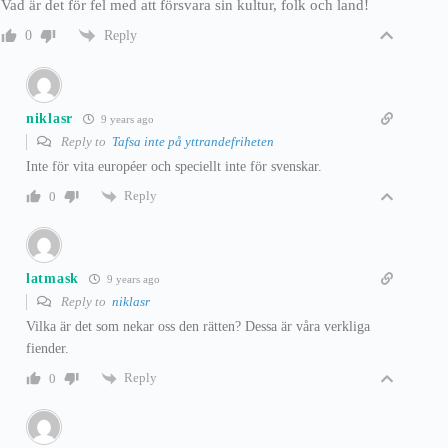
Vad är det för fel med att försvara sin kultur, folk och land!
Reply
0
niklasr
9 years ago
Reply to
Tafsa inte på yttrandefriheten
Inte för vita européer och speciellt inte för svenskar.
Reply
0
latmask
9 years ago
Reply to
niklasr
Vilka är det som nekar oss den rätten? Dessa är våra verkliga
fiender.
Reply
0