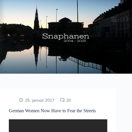
Fortsæt
til
indhold
25. januar 2017
20
German Women Now Have to Fear the Streets