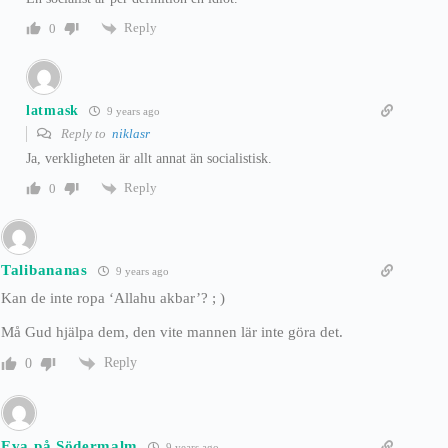
Reply
0
latmask
9 years ago
Reply to
niklasr
Ja, verkligheten är allt annat än socialistisk.
Reply
0
Talibananas
9 years ago
Kan de inte ropa ‘Allahu akbar’? ; )
Må Gud hjälpa dem, den vite mannen lär inte göra det.
Reply
0
Eva på Södermalm
9 years ago