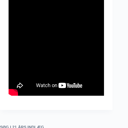
SØG I 21 ÅRS INDLÆG