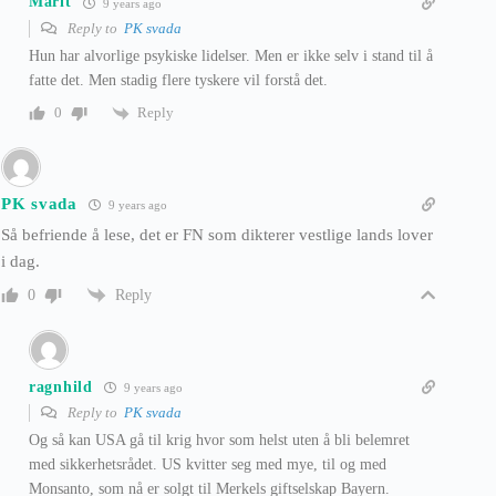
Marit
9 years ago
Reply to
PK svada
Hun har alvorlige psykiske lidelser. Men er ikke selv i stand til å
fatte det. Men stadig flere tyskere vil forstå det.
Reply
0
PK svada
9 years ago
Så befriende å lese, det er FN som dikterer vestlige lands lover
i dag.
Reply
0
ragnhild
9 years ago
Reply to
PK svada
Og så kan USA gå til krig hvor som helst uten å bli belemret
med sikkerhetsrådet. US kvitter seg med mye, til og med
Monsanto, som nå er solgt til Merkels giftselskap Bayern.