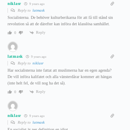
niklasr
9 years ago
Reply to
latmask
Socialisterna. De behöver kulturberikarna för att få till stånd sin
revolution så att de därefter kan införa det klasslösa samhället.
Reply
0
latmask
9 years ago
Reply to
niklasr
Har socialisterna inte fattat att muslimerna har en egen agenda?
De vill införa kalifatet och alla vänsterdårar kommer att hängas
(inte helt fel, de vill nog ha det så).
Reply
0
niklasr
9 years ago
Reply to
latmask
En socialist är per definition en idiot.