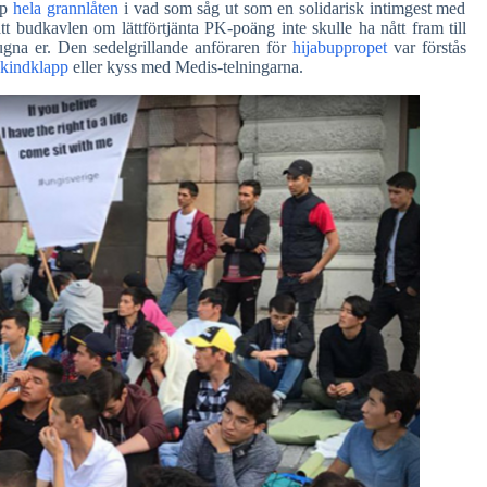
pp
hela grannlåten
i vad som såg ut som en solidarisk intimgest med
 budkavlen om lättförtjänta PK-poäng inte skulle ha nått fram till
ugna er. Den sedelgrillande anföraren för
hijabuppropet
var förstås
kindklapp
eller kyss med Medis-telningarna.