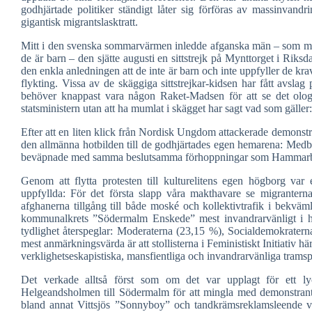
godhjärtade politiker ständigt låter sig förföras av massinvandr
gigantisk migrantslasktratt.
Mitt i den svenska sommarvärmen inledde afganska män – som med s
de är barn – den sjätte augusti en sittstrejk på Mynttorget i Ri
den enkla anledningen att de inte är barn och inte uppfyller de kra
flykting. Vissa av de skäggiga sittstrejkar-kidsen har fått avslag
behöver knappast vara någon Raket-Madsen för att se det ologi
statsministern utan att ha mumlat i skägget har sagt vad som gälle
Efter att en liten klick från Nordisk Ungdom attackerade demonstr
den allmänna hotbilden till de godhjärtades egen hemarena: Medb
beväpnade med samma beslutsamma förhoppningar som Hammarbys r
Genom att flytta protesten till kulturelitens egen högborg var e
uppfyllda: För det första slapp våra makthavare se migranterna
afghanerna tillgång till både moské och kollektivtrafik i bekväml
kommunalkrets ”Södermalm Enskede” mest invandrarvänligt i hel
tydlighet återspeglar: Moderaterna (23,15 %), Socialdemokratern
mest anmärkningsvärda är att stollisterna i Feministiskt Initiativ hä
verklighetseskapistiska, mansfientliga och invandrarvänliga trams
Det verkade alltså först som om det var upplagt för ett lyc
Helgeandsholmen till Södermalm för att mingla med demonstrante
bland annat Vittsjös ”Sonnyboy” och tandkrämsreklamsleende v