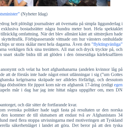
atsminister”
(Nyheter Idag)
og helt plötsligt journalister att övernatta på simpla liggunderlag i
exklusiva bostadsrätter några hundra meter bort. Hela spektaklet
tillräcklig omfattning. När det blev allmänt känt att sittstrejken hade
 i skytteltrafik. Förbipasserande vittnade om hur vänsters omhuldade
chips ur stora skålar mest hela dagarna. Även den
”flyktingvänliga”
jkarna verkligen fick sina trerätters. All mat och dryck tryckte på, och
nart skulle bidra till att glöden i den ömsesidiga kärleksaffären
n anonymt och velat ha bort afghanhanarna (andelen kvinnor låg på
 att de förstås inte hade något emot utlänningar i sig (”um Gottes
ghanska kelgrisarna skräpade ner alldeles förfärligt, och dessutom
utliga dödsstöten för jippot kom när en afghansk 17-åring (enligt
egen
tapeln mår i dag har jag inte hittat några uppgifter om, men DN
ntorget, och där sitter de fortfarande kvar.
m svenska politiker hade tagit fasta på resultaten ur den norska
I den kommer de till slutsatsen att endast två av Afghanistans 34
klund med flera stoppa utvisningarna med motiveringen att Tyskland
ella säkerhetsläget i landet att göra. Det beror på att den tyska