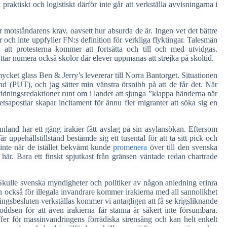
 praktiskt och logistiskt därför inte går att verkställa avvisningarna i
 motståndarens krav, oavsett hur absurda de är. Ingen vet det bättre
 och inte uppfyller FN:s definition för verkliga flyktingar. Talesmän
t att protesterna kommer att fortsätta och till och med utvidgas.
ttar numera också skolor där elever uppmanas att strejka på skoltid.
mycket glass Ben & Jerry’s levererar till Norra Bantorget. Situationen
ånd (PUT), och jag sätter min vänstra örsnibb på att de får det. När
dningsredaktioner runt om i landet att sjunga ”klappa händerna när
hetsapostlar skapar incitament för ännu fler migranter att söka sig en
annland har ett gäng irakier fått avslag på sin asylansökan. Eftersom
r uppehållstillstånd bestämde sig ett tusental för att ta sitt pick och
inte när de istället bekvämt kunde
promenera
över till den svenska
här. Bara ett finskt spjutkast från gränsen väntade redan chartrade
 Skulle svenska myndigheter och politiker av någon anledning erinra
an också för illegala invandrare kommer irakierna med all sannolikhet
ngsbesluten verkställas kommer vi antagligen att få se krigsliknande
ddsen för att även irakierna får stanna är säkert inte försumbara.
ffer för massinvandringens förrädiska sirensång och kan helt enkelt