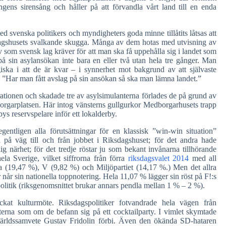
ingens sirensång och håller på att förvandla vårt land till en enda
venska politikers och myndigheters goda minne tillåtits låtsas att
ksdagshusets svalkande skugga. Många av dem hotas med utvisning av
v som svensk lag kräver för att man ska få uppehålla sig i landet som
 på sin asylansökan inte bara en eller två utan hela tre gånger. Man
ska i att de är kvar – i synnerhet mot bakgrund av att självaste
r: ”Har man fått avslag på sin ansökan så ska man lämna landet.”
ationen och skadade tre av asylsimulanterna förlades de på grund av
orgarplatsen. Här intog vänsterns gullgurkor Medborgarhusets trapp
eservspelare inför ett lokalderby.
gentligen alla förutsättningar för en klassisk ”win-win situation”
 på väg till och från jobbet i Riksdagshuset; för det andra hade
ig närhet; för det tredje röstar ju som bekant invånarna tillhörande
a Sverige, vilket siffrorna från förra
riksdagsvalet 2014
med all
a (19,47 %), V (9,82 %) och Miljöpartiet (14,17 %.) Men det allra
r når sin nationella toppnotering. Hela 11,07 % lägger sin röst på F!:s
politik (riksgenomsnittet brukar annars pendla mellan 1 % – 2 %).
kat kulturmöte. Riksdagspolitiker fotvandrade hela vägen från
rna som om de befann sig på ett cocktailparty. I vimlet skymtade
ärldssamvete Gustav Fridolin förbi. Även den ökända SD-hataren