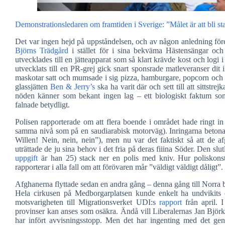
Demonstrationsledaren om framtiden i Sverige: ”Målet är att bli st
Det var ingen hejd på uppståndelsen, och av någon anledning föredr
Björns Trädgård
i stället för i sina bekväma Hästensängar och 
utvecklades till en jätteapparat som så klart krävde kost och logi i 
utvecklats till en PR-grej gick snart sponsrade matleveranser dit
maskotar satt och mumsade i sig pizza, hamburgare, popcorn och 
glassjätten
Ben & Jerry’s
ska ha varit där och sett till att sittstre
nöden känner som bekant ingen lag – ett biologiskt faktum som s
falnade betydligt.
Polisen rapporterade om att flera boende i området hade ringt i
samma nivå som på en saudiarabisk motorväg). Inringarna betonade
Willen! Nein, nein, nein”), men nu var det faktiskt så att de af
uträttade de ju sina behov i det fria på deras fiiina Söder. Den sl
uppgift
är han 25) stack ner en polis med kniv. Hur poliskons
rapporterar i alla fall om att förövaren mår ”väldigt väldigt dåligt”.
Afghanerna flyttade sedan en andra gång – denna gång till Norra ba
Hela cirkusen på Medborgarplatsen kunde enkelt ha undvikits o
motsvarigheten till Migrationsverket UDI:s
rapport
från april. 
provinser kan anses som osäkra. Ändå vill Liberalernas Jan Björ
har infört avvisningsstopp. Men det har ingenting med det gener