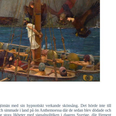
jömän med sin hypnotiskt verkande skönsång. Det hörde inte till
och simmade i land på ön Anthemoessa där de sedan blev dödade och
r stora likheter med signalpolitiken i dagens Sverige, där förment