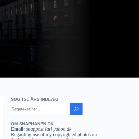
SØG I 21 ÅRS INDLÆG
OM SNAPHANEN.DK
Email:
snappost [at] yahoo.dk
Regarding use of my copyrighted photos on