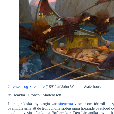
Odysseus og Sirenerne
(1891) af John William Waterhouse
Av Joakim ”Bronco” Mårtensson
I den grekiska mytologin var
sirenerna
väsen som förtrollade s
ovanligheterna att de trollbundna sjöbussarna hoppade överbord 
uppätna av sina förslagna förförerskor. Den här antika myten ha