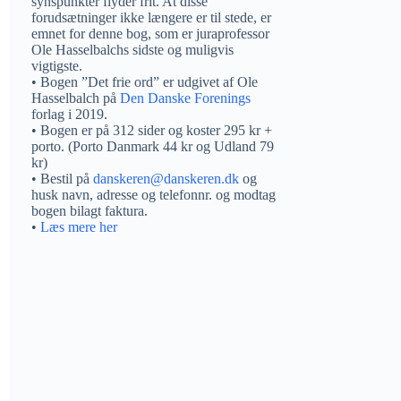
synspunkter flyder frit. At disse
forudsætninger ikke længere er til stede, er
emnet for denne bog, som er juraprofessor
Ole Hasselbalchs sidste og muligvis
vigtigste.
• Bogen ”Det frie ord” er udgivet af Ole
Hasselbalch på
Den Danske Forenings
forlag i 2019.
• Bogen er på 312 sider og koster 295 kr +
porto. (Porto Danmark 44 kr og Udland 79
kr)
• Bestil på
danskeren@danskeren.dk
og
husk navn, adresse og telefonnr. og modtag
bogen bilagt faktura.
•
Læs mere her