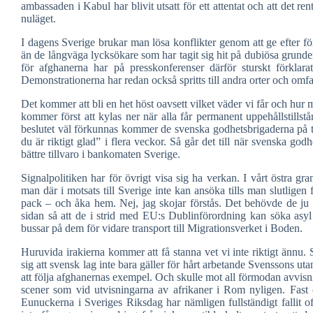
ambassaden i Kabul har blivit utsatt för ett attentat och att det rent
nuläget.
I dagens Sverige brukar man lösa konflikter genom att ge efter för
än de långväga lycksökare som har tagit sig hit på dubiösa grunder
för afghanerna har på presskonferenser därför sturskt förklara
Demonstrationerna har redan också spritts till andra orter och omfa
Det kommer att bli en het höst oavsett vilket väder vi får och hur 
kommer först att kylas ner när alla får permanent uppehållstillst
beslutet väl förkunnas kommer de svenska godhetsbrigaderna på ti
du är riktigt glad” i flera veckor. Så går det till när svenska god
bättre tillvaro i bankomaten Sverige.
Signalpolitiken har för övrigt visa sig ha verkan. I vårt östra gr
man där i motsats till Sverige inte kan ansöka tills man slutligen få
pack – och åka hem. Nej, jag skojar förstås. Det behövde de ju 
sidan så att de i strid med EU:s Dublinförordning kan söka asyl 
bussar på dem för vidare transport till Migrationsverket i Boden.
Huruvida irakierna kommer att få stanna vet vi inte riktigt ännu.
sig att svensk lag inte bara gäller för hårt arbetande Svenssons ut
att följa afghanernas exempel. Och skulle mot all förmodan avvisni
scener som vid utvisningarna av afrikaner i Rom nyligen. Fast o
Eunuckerna i Sveriges Riksdag har nämligen fullständigt fallit o