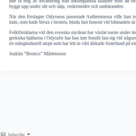
inte få nog av invandring från inkompatibla kulturer trots att d
byggt upp under slit och släp, vedermödor och umbäranden.
När den förslagne Odysseus passerade Anthemoessa ville han tvun
män, som hade bivax i öronen, binda fast honom vid båtmasten så at
Folkförrädarna vid den svenska styråran har växlat namn under åren
grekiska hjältarna i Odyssén har han inte bundit fast sig vid någon
en mångkulturell utopi som har lett in vårt älskade fosterland på e
Joakim ”Bronco” Mårtensson
Subscribe