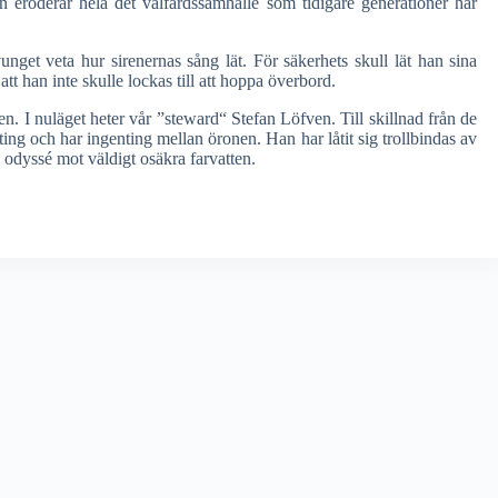
en eroderar hela det välfärdssamhälle som tidigare generationer har
get veta hur sirenernas sång lät. För säkerhets skull lät han sina
t han inte skulle lockas till att hoppa överbord.
. I nuläget heter vår ”steward“ Stefan Löfven. Till skillnad från de
ting och har ingenting mellan öronen. Han har låtit sig trollbindas av
n odyssé mot väldigt osäkra farvatten.