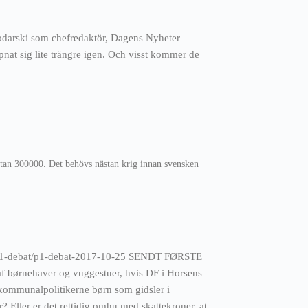
odarski som chefredaktör, Dagens Nyheter
pnat sig lite trängre igen. Och visst kommer de
stan 300000. Det behövs nästan krig innan svensken
p1/p1-debat/p1-debat-2017-10-25 SENDT FØRSTE
f børnehaver og vuggestuer, hvis DF i Horsens
 kommunalpolitikerne børn som gidsler i
Eller er det rettidig omhu med skattekroner, at