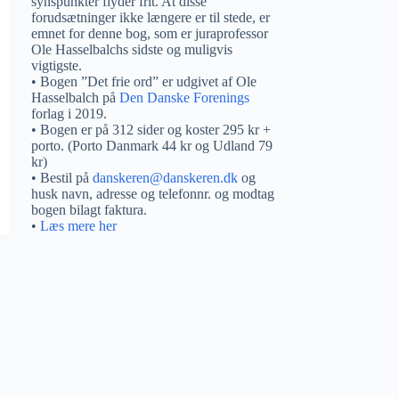
synspunkter flyder frit. At disse
forudsætninger ikke længere er til stede, er
emnet for denne bog, som er juraprofessor
Ole Hasselbalchs sidste og muligvis
vigtigste.
• Bogen ”Det frie ord” er udgivet af Ole
Hasselbalch på
Den Danske Forenings
forlag i 2019.
• Bogen er på 312 sider og koster 295 kr +
porto. (Porto Danmark 44 kr og Udland 79
kr)
• Bestil på
danskeren@danskeren.dk
og
husk navn, adresse og telefonnr. og modtag
bogen bilagt faktura.
•
Læs mere her