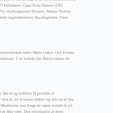
P1 Debattører: Claus Kvist Hansen (DF),
V), viceborgmester Horsens, Mattias Tesfaye
leder daginstitutionen Haraldsgården. Vært:
ntisemitsiens fader, Matin Luther. Och är känd
erklassen .T ex kallade han Brexit väljare för
l. Det ér og forbliver få promille af
kal til, for at kunne trække sig selv ud af den
 Muslimerne kan bruge de næste tusinde år på,
l de ikke være. Den reformation af deres