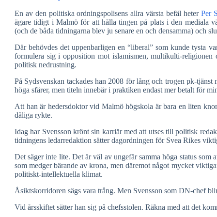
En av den politiska ordningspolisens allra värsta befäl heter
Per 
ägare tidigt i Malmö för att hålla tingen på plats i den mediala 
(och de båda tidningarna blev ju senare en och densamma) och sl
Där behövdes det uppenbarligen en “liberal” som kunde tysta var
formulera sig i opposition mot islamismen, multikulti-religione
politisk nedrustning.
På Sydsvenskan tackades han 2008 för lång och trogen pk-tjänst med
höga sfärer, men titeln innebär i praktiken endast mer betalt för min
Att han är hedersdoktor vid Malmö högskola är bara en liten knor
dåliga rykte.
Idag har Svensson krönt sin karriär med att utses till politisk red
tidningens ledarredaktion sätter dagordningen för Svea Rikes vikti
Det säger inte lite. Det är väl av ungefär samma höga status som att
som medger bärande av krona, men däremot något mycket viktigare,
politiskt-intellektuella klimat.
Åsiktskorridoren sägs vara trång. Men Svensson som DN-chef blir de
Vid årsskiftet sätter han sig på chefsstolen. Räkna med att det ko