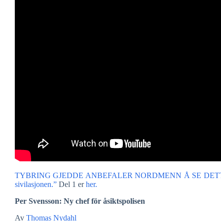
TYBRING GJEDDE ANBEFALER NORDMENN Å SE DETTE INTERV
sivilasjonen.”
Del 1 er
her.
Per Svensson: Ny chef för åsiktspolisen
Av
Thomas Nydahl