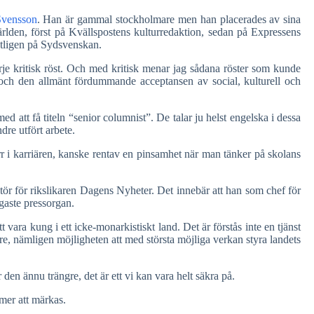
Svensson
. Han är gammal stockholmare men han placerades av sina
världen, först på Kvällspostens kulturredaktion, sedan på Expressens
utligen på Sydsvenskan.
je kritisk röst. Och med kritisk menar jag sådana röster som kunde
n och den allmänt fördummande acceptansen av social, kulturell och
 att få titeln “senior columnist”. De talar ju helst engelska i dessa
dre utfört arbete.
r i karriären, kanske rentav en pinsamhet när man tänker på skolans
aktör för rikslikaren Dagens Nyheter. Det innebär att han som chef för
gaste pressorgan.
 vara kung i ett icke-monarkistiskt land. Det är förstås inte en tjänst
 nämligen möjligheten att med största möjliga verkan styra landets
n ännu trängre, det är ett vi kan vara helt säkra på.
mmer att märkas.