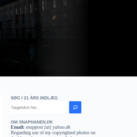
SØG I 21 ÅRS INDLÆG
OM SNAPHANEN.DK
Email:
snappost [at] yahoo.dk
Regarding use of my copyrighted photos on