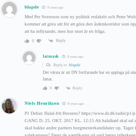
blapde
8 years ago
Med Per Svensson som ny politisk redaktör och Peter Wol
kommer att göra sitt för att göra den åsiktskorridor som öp
att ha inflytande, men hur stort är en fråga.
Reply
0
latmask
8 years ago
Reply to
blapde
Det värsta är att DN fortfarande har en upplaga på nä
fattar.
Reply
0
Niels Henriksen
8 years ago
P1 Debat: Halal-frit Horsens? https://www.dr.dk/radio/
GANG D. 25. OKT. 2017 KL. 12:15 Alt halalkød skal ud a
skal bakke andre partiers borgmesterkandidater op. Tager
valgkampen? Fører de værdikamp på små børns tallerkener? 