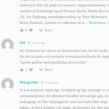
særhensyn ikke får plads på menuen i daginstitutionerne? 
medlem af Folketinget og af Horsens Byråd, Martin Ravn (
(S), Jon Fuglsang, ernæringssociolog og Trine Mortensen, 
Bente Dalsbæk. Lytterne er velkomne til at
…
Read more »
Reply
0
leif
8 years ago
Per Svensson har skrivit en beundrande bok om den tyska a
för sitt fascitska och sexitsika övermänniskoförakt för und
“gamla gubbar med pissfläckar på byxorna”
Reply
0
Margrethe
8 years ago
Vi kan kritiserer islam lige så højlydt og lige så længe vi vi
menneskeheden, der åbenbart besidder det særlige gen, der s
tankegang, de blev imprægneret med som børn eller unge.
måske, at blive klogere i de lande, de kommer fra. Her ska