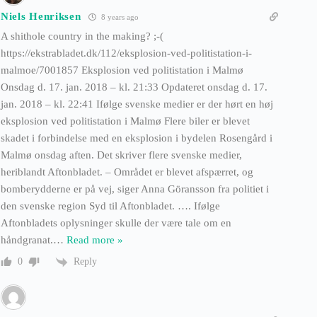
Niels Henriksen
8 years ago
A shithole country in the making? ;-(
https://ekstrabladet.dk/112/eksplosion-ved-politistation-i-
malmoe/7001857 Eksplosion ved politistation i Malmø
Onsdag d. 17. jan. 2018 – kl. 21:33 Opdateret onsdag d. 17.
jan. 2018 – kl. 22:41 Ifølge svenske medier er der hørt en høj
eksplosion ved politistation i Malmø Flere biler er blevet
skadet i forbindelse med en eksplosion i bydelen Rosengård i
Malmø onsdag aften. Det skriver flere svenske medier,
heriblandt Aftonbladet. – Området er blevet afspærret, og
bomberydderne er på vej, siger Anna Göransson fra politiet i
den svenske region Syd til Aftonbladet. …. Ifølge
Aftonbladets oplysninger skulle der være tale om en
håndgranat.
…
Read more »
Reply
0