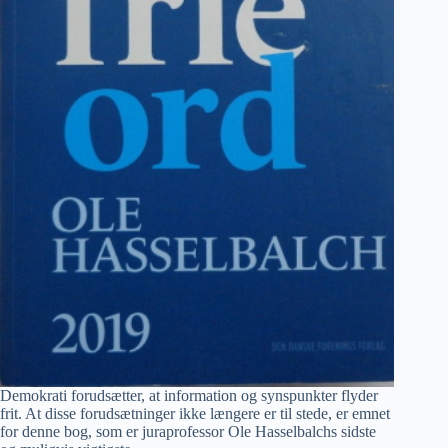
Demokrati forudsætter, at information og synspunkter flyder
frit. At disse forudsætninger ikke længere er til stede, er emnet
for denne bog, som er juraprofessor Ole Hasselbalchs sidste