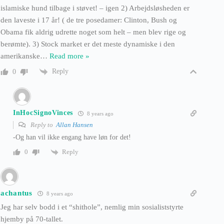
islamiske hund tilbage i støvet! – igen 2) Arbejdsløsheden er
den laveste i 17 år! ( de tre posedamer: Clinton, Bush og
Obama fik aldrig udrette noget som helt – men blev rige og
berømte). 3) Stock market er det meste dynamiske i den
amerikanske
…
Read more »
Reply
0
InHocSignoVinces
8 years ago
Reply to
Allan Hansen
-Og han vil ikke engang have løn for det!
Reply
0
achantus
8 years ago
Jeg har selv bodd i et “shithole”, nemlig min sosialiststyrte
hjemby på 70-tallet.