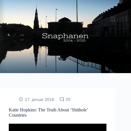
Fortsæt
til
indhold
17. januar 2018
20
Katie Hopkins: The Truth About ‘Shithole’
Countries