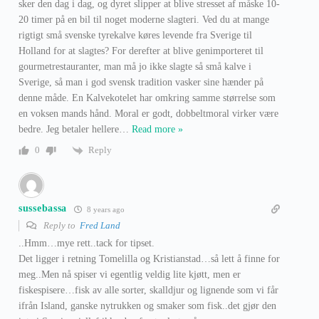
sker den dag i dag, og dyret slipper at blive stresset af måske 10-
20 timer på en bil til noget moderne slagteri. Ved du at mange
rigtigt små svenske tyrekalve køres levende fra Sverige til
Holland for at slagtes? For derefter at blive genimporteret til
gourmetrestauranter, man må jo ikke slagte så små kalve i
Sverige, så man i god svensk tradition vasker sine hænder på
denne måde. En Kalvekotelet har omkring samme størrelse som
en voksen mands hånd. Moral er godt, dobbeltmoral virker være
bedre. Jeg betaler hellere
…
Read more »
Reply
0
sussebassa
8 years ago
Reply to
Fred Land
..Hmm…mye rett..tack for tipset.
Det ligger i retning Tomelilla og Kristianstad…så lett å finne for
meg..Men nå spiser vi egentlig veldig lite kjøtt, men er
fiskespisere…fisk av alle sorter, skalldjur og lignende som vi får
ifrån Island, ganske nytrukken og smaker som fisk..det gjør den