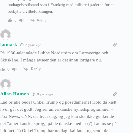
undtagelsestilstand som i Frankrig med militær i gaderne for at
beskytte civilbefolkningen.
Reply
0
latmask
8 years ago
På 1930-talet talade Lubbe Nordström om Lortsverige och
Skitskåne. I många avseenden är det ännu lortigare nu.
Reply
0
Allan Hansen
8 years ago
Lad os alle bede! Onkel Trump og posedamerne! Hold da kæft
hvor går det godt! Jeg ser amerikanske nyhedsprogrammer –
Fox News, CNN, etc hver dag, og jeg kan slet ikke genkende
det “amerikanske sprog,, på de danske medier (?) Lad os se på
lidt fact! 1) Onkel Trump har nedlagt kalifatet, og sendt de