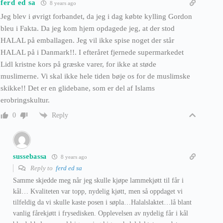
ferd ed sa
8 years ago
Jeg blev i øvrigt forbandet, da jeg i dag købte kylling Gordon
bleu i Fakta. Da jeg kom hjem opdagede jeg, at der stod
HALAL på emballagen. Jeg vil ikke spise noget der står
HALAL på i Danmark!!. I efteråret fjernede supermarkedet
Lidl kristne kors på græske varer, for ikke at støde
muslimerne. Vi skal ikke hele tiden bøje os for de muslimske
skikke!! Det er en glidebane, som er del af Islams
erobringskultur.
Reply
0
sussebassa
8 years ago
Reply to
ferd ed sa
Samme skjedde meg når jeg skulle kjøpe lammekjøtt til får i
kål… Kvaliteten var topp, nydelig kjøtt, men så oppdaget vi
tilfeldig da vi skulle kaste posen i søpla…Halalslaktet…lå blant
vanlig fårekjøtt i frysedisken. Opplevelsen av nydelig får i kål