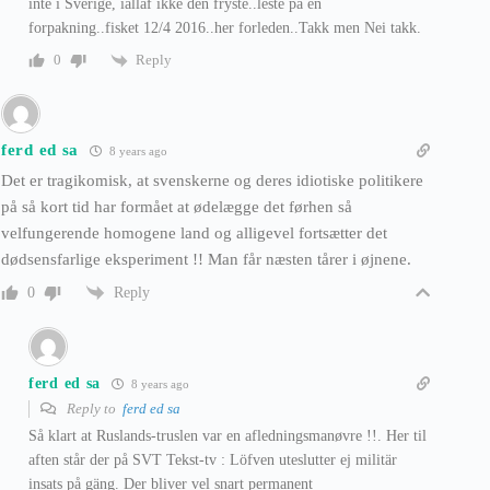
inte i Sverige, iallaf ikke den fryste..leste på en
forpakning..fisket 12/4 2016..her forleden..Takk men Nei takk.
Reply
0
ferd ed sa
8 years ago
Det er tragikomisk, at svenskerne og deres idiotiske politikere
på så kort tid har formået at ødelægge det førhen så
velfungerende homogene land og alligevel fortsætter det
dødsensfarlige eksperiment !! Man får næsten tårer i øjnene.
Reply
0
ferd ed sa
8 years ago
Reply to
ferd ed sa
Så klart at Ruslands-truslen var en afledningsmanøvre !!. Her til
aften står der på SVT Tekst-tv : Löfven uteslutter ej militär
insats på gäng. Der bliver vel snart permanent