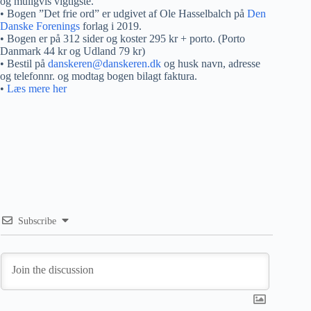
og muligvis vigtigste.
• Bogen ”Det frie ord” er udgivet af Ole Hasselbalch på
Den
Danske Forenings
forlag i 2019.
• Bogen er på 312 sider og koster 295 kr + porto. (Porto
Danmark 44 kr og Udland 79 kr)
• Bestil på
danskeren@danskeren.dk
og husk navn, adresse
og telefonnr. og modtag bogen bilagt faktura.
•
Læs mere her
Subscribe