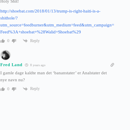
Holy Shit!
http://shoebat.com/2018/01/13/trump-is-right-haiti-is-a-
shithole/?
utm_source=feedburner&utm_medium=feed&utm_campaign=
Feed%3A+shoebat+%28Walid+Shoebat%29
Reply
0
Fred Land
8 years ago
I gamle dage kaldte man det ‘bananstater’ er Analstater det
nye navn nu?
Reply
0