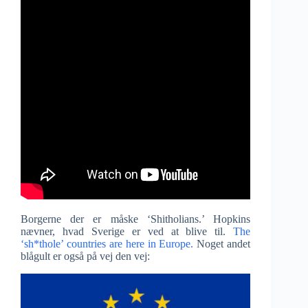
Borgerne der er måske ‘Shitholians.’ Hopkins
nævner, hvad Sverige er ved at blive til.
The
‘sh*thole’ countries are here in Europe.
Noget andet
blågult er også på vej den vej: