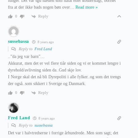
lunger. Det var sgu næsten som halal eller kosherslagt, bortset
fra at der ikke bads nogen bøn over
…
Read more »
Reply
0
sussebassa
8 years ago
Reply to
Fred Land
..”da jeg var barn”…
Akkurat, men det er vel flere tiår siden og vi er kommet lengre i
dyrehold/avlivning siden da..Gud skje lov.
I Norge skal det nå bli Dyrepoliti i alle fylker..og som det trengs
der også..som sikkert i Sverige og Danmark.
Reply
0
Fred Land
8 years ago
Reply to
sussebassa
Det var i halvtredserne i forrige århundrede. Men som sagt; det