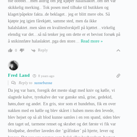
ble dobbel…men aldrig om jeg kjøper halalslaktet..om det var
skikkelig merking.. Tok posen med tilbake til butikken og
klaget/påpekte fakta..de beklaget.. jeg er blitt mere obs. Så
kjøpte jeg igjen fårekjøtt, samme sted, men da ikke
halalslaktet..men sånn en kvalitesforskjell på kjøttet…virkelig
elendig var det…så nå tenker jeg om dette er et bevisst forsøk på
å snikinnføre halaslaktet..pga den store
…
Read more »
Reply
0
Fred Land
8 years ago
Reply to
sussebassa
Da jeg var barn, foregik det meste slagt med kniv og kølle, vi
slagtede kalve, tyrekalve der var ganske små, grise, gedekid,
høns,duer og andet. En gris, stor som et hundehus, fik en over
nakken med en kølle og blev skåret i halsen mens den levede,
blev hejset op så alt blod kunne samles i en ren spand, siden blev
den taget ud, tarmene renset og skrabet og det første vi fik var
blodpølse, derefter lavedes der ‘gråfinker’ på hjerte, lever og