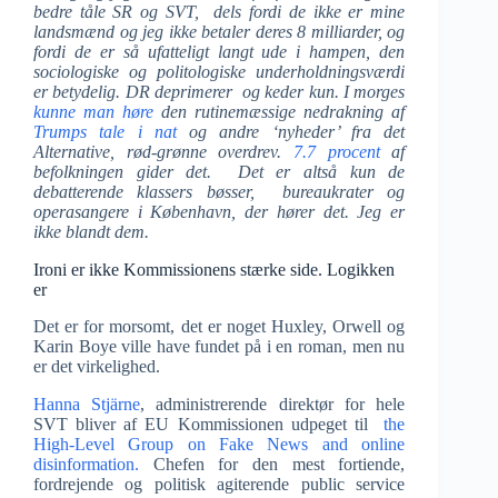
bedre tåle SR og SVT, dels fordi de ikke er mine
landsmænd og jeg ikke betaler deres 8 milliarder, og
fordi de er så ufatteligt langt ude i hampen, den
sociologiske og politologiske underholdningsværdi
er betydelig. DR deprimerer og keder kun. I morges
kunne man høre
den rutinemæssige nedrakning af
Trumps tale i nat
og andre ‘nyheder’ fra det
Alternative, rød-grønne overdrev.
7.7 procent
af
befolkningen gider det. Det er altså kun de
debatterende klassers bøsser, bureaukrater og
operasangere i København, der hører det. Jeg er
ikke blandt dem.
Ironi er ikke Kommissionens stærke side. Logikken
er
Det er for morsomt, det er noget Huxley, Orwell og
Karin Boye ville have fundet på i en roman, men nu
er det virkelighed.
Hanna Stjärne
, administrerende direktør for hele
SVT bliver af EU Kommissionen udpeget til
the
High-Level Group on Fake News and online
disinformation.
Chefen for den mest fortiende,
fordrejende og politisk agiterende public service