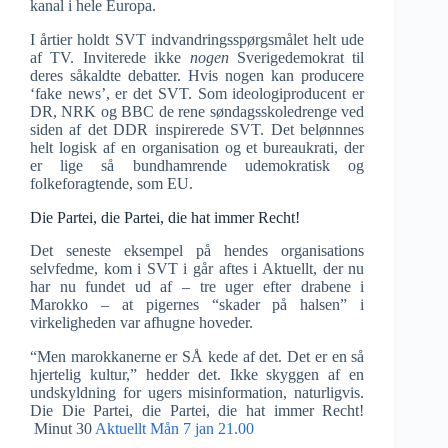
kanal i hele Europa.
I årtier holdt SVT indvandringsspørgsmålet helt ude
af TV. Inviterede ikke
nogen
Sverigedemokrat til
deres såkaldte debatter. Hvis nogen kan producere
‘fake news’, er det SVT. Som ideologiproducent er
DR, NRK og BBC de rene søndagsskoledrenge ved
siden af det DDR inspirerede SVT. Det belønnnes
helt logisk af en organisation og et bureaukrati, der
er lige så bundhamrende udemokratisk og
folkeforagtende, som EU.
Die Partei, die Partei, die hat immer Recht!
Det seneste eksempel på hendes organisations
selvfedme, kom i SVT i går aftes i Aktuellt, der nu
har nu fundet ud af – tre uger efter drabene i
Marokko – at pigernes “skader på halsen” i
virkeligheden var afhugne hoveder.
“Men marokkanerne er SÅ kede af det. Det er en så
hjertelig kultur,” hedder det. Ikke skyggen af en
undskyldning for ugers misinformation, naturligvis.
Die Die Partei, die Partei, die hat immer Recht!
Minut 30
Aktuellt Mån 7 jan 21.00