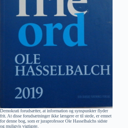
Demokrati forudsætter, at information og synspunkter flyder
frit. At disse forudsætninger ikke længere er til stede, er emnet
for denne bog, som er juraprofessor Ole Hasselbalchs sidste
og muligvis vigtigste.