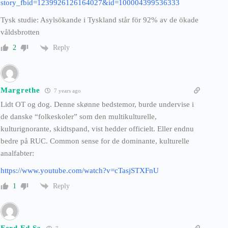
story_fbid=1239926126164027&id=100004399536333
Tysk studie: Asylsökande i Tyskland står för 92% av de ökade
våldsbrotten
Reply
2
Margrethe
7 years ago
Lidt OT og dog. Denne skønne bedstemor, burde undervise i
de danske “folkeskoler” som den multikulturelle,
kulturignorante, skidtspand, vist hedder officielt. Eller endnu
bedre på RUC. Common sense for de dominante, kulturelle
analfabter:
https://www.youtube.com/watch?v=cTasjSTXFnU
Reply
1