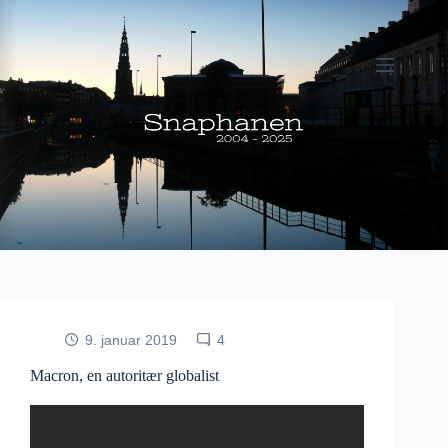
Fortsæt
til
indhold
9. januar 2019
4
Macron, en autoritær globalist