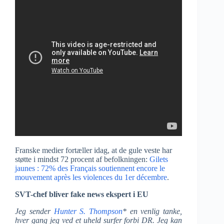
Franske medier fortæller idag, at de gule veste har
støtte i mindst 72 procent af befolkningen:
Gilets
jaunes : 72% des Français soutiennent encore le
mouvement après les violences du 1er décembre
.
SVT-chef bliver fake news ekspert i EU
Jeg sender
Hunter S. Thompson
* en venlig tanke,
hver gang jeg ved et uheld surfer forbi DR. Jeg kan