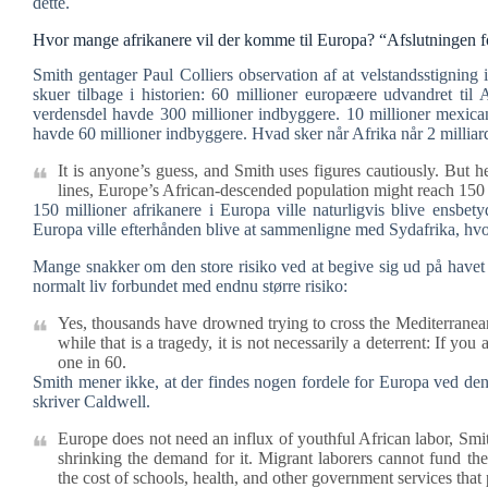
dette.
Hvor mange afrikanere vil der komme til Europa? “Afslutningen fo
Smith gentager Paul Colliers observation af at velstandsstigning i
skuer tilbage i historien: 60 millioner europæere udvandret ti
verdensdel havde 300 millioner indbyggere. 10 millioner mexican
havde 60 millioner indbyggere. Hvad sker når Afrika når 2 millia
It is anyone’s guess, and Smith uses figures cautiously. But 
lines, Europe’s African-descended population might reach 150 
150 millioner afrikanere i Europa ville naturligvis blive ensbet
Europa ville efterhånden blive at sammenligne med Sydafrika, hvor 
Mange snakker om den store risiko ved at begive sig ud på havet 
normalt liv forbundet med endnu større risiko:
Yes, thousands have drowned trying to cross the Mediterranean
while that is a tragedy, it is not necessarily a deterrent: If y
one in 60.
Smith mener ikke, at der findes nogen fordele for Europa ved den
skriver Caldwell.
Europe does not need an influx of youthful African labor, Smit
shrinking the demand for it. Migrant laborers cannot fund the
the cost of schools, health, and other government services th