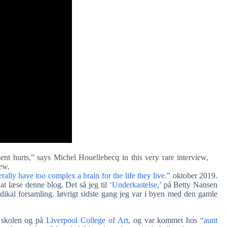
ent hurts,” says Michel Houellebecq in this very rare interview,
iew.
ally have too complex a brain for the life they live.”
oktober 2019.
t læse denne blog. Det så jeg til
‘Underkastelse,’
på Betty Nansen
dikal forsamling. Iøvrigt sidste gang jeg var i byen med den gamle
i skolen og på
Liverpool College of Art
, og var kommet hos
“aunt