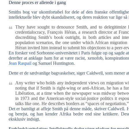
Denne proces er allerede i gang
Smiths bog var ukomfortabel for dele af den franske offentligh
intellektuelle blev dybt skandaliseret, og deres reaktion var lige så
They have sought to denounce Smith, and to delegitimize hi
credentialocracy, François Héran, a research director at Fran
discrediting Smith’s book outright, in both articles and int
population scenarios, the one under which African migration
Héran invited him instead to submit his objections to a peer-rev
En forsker ved Sorbonne-universitetet i Paris fulgte op og sagde at
derefter at anklage ham for at være racist, xenofob, konspiratio
Jean Raspail
og Samuel Huntington.
Dette er de sædvanlige bagvaskelser, siger Caldwell, som mener at
Any writer who holds any independent views on migration will 
noting that if Smith is right-wing or anti-African, he has a fu
Libération, at a time when the newspaper was midway betwee
in 1973 and the American-style social-justice politics it esp
talks like one. He describes borders as “spaces of negotiation,
Det er barnligt at affeje Smith på denne måde, skriver Caldwell. H
og berejst, og han kender Afrika bedre end sine kritikere. Des
eksklusiv indsigt.
Forhåndskapitulation: Intellektuelle dyder viger pladsen for moral