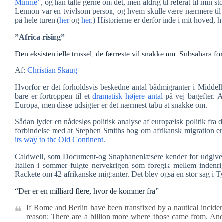
Minnie”
, og han talte gerne om det, men aldrig til referat til min
Lennon var en tvivlsom person, og hvem skulle være nærmere til
på hele turen (
her
og
her
.) Historierne er derfor inde i mit hoved, h
”Africa rising”
Den eksistentielle trussel, de færreste vil snakke om. Subsahara for
Af:
Christian Skaug
Hvorfor er det forholdsvis beskedne antal bådmigranter i Middelh
bare er fortroppen til et
dramatisk højere antal
på vej bagefter. A
Europa, men disse udsigter er det nærmest tabu at snakke om.
Sådan lyder en nådesløs politisk analyse af europæisk politik fra
forbindelse med at Stephen Smiths bog om afrikansk migration 
its way to the Old Continent.
Caldwell, som Document-og Snaphanenlæsere kender for udgive
Italien i sommer fulgte nervekrigen som foregik mellem indenr
Rackete om 42 afrikanske migranter. Det blev også en stor sag i T
“Der er en milliard flere, hvor de kommer fra”
If Rome and Berlin have been transfixed by a nautical incident
reason: There are a billion more where those came from. An