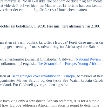
 store fortrydelse. “Man skal ikke tale ondt om de døde,” og han mente,
 at vide det? På vej hjem fra Malmø i 2012 fortalte han om Lennon
vis de er der endnu. – Jeg får først set Houellebecq i aften.
dobler sin befolkning til 2050. Fire mia. flere afrikanere i år 2100.
avet en så varm politisk kartoffel i Europa? Fordi disse mennesker
lt peger i retning af masseudvandring fra Afrika syd for Sahara til
 den amerikanske journalist Christopher Caldwell
i National Review
i
er udkommet på engelsk:
The Scramble for Europe: Young Africa on
lsen af
Betragtninger over revolutionen i Europa
, bemærker at hele
igsminister Matteo Salvini og den tyske Sea Watch-kaptajn Carola
yskland. For Caldwell giver grunden sig selv:
 involving only a few dozen African seafarers, it is for a simple
d how Europe addresses African migration is going to determine