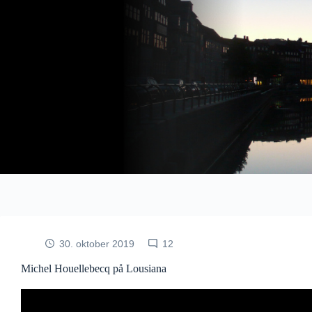
Fortsæt
til
indhold
30. oktober 2019
12
Michel Houellebecq på Lousiana