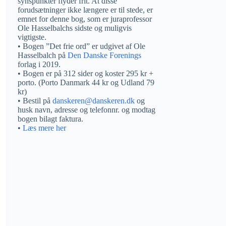
synspunkter flyder frit. At disse
forudsætninger ikke længere er til stede, er
emnet for denne bog, som er juraprofessor
Ole Hasselbalchs sidste og muligvis
vigtigste.
• Bogen ”Det frie ord” er udgivet af Ole
Hasselbalch på
Den Danske Forenings
forlag i 2019.
• Bogen er på 312 sider og koster 295 kr +
porto. (Porto Danmark 44 kr og Udland 79
kr)
• Bestil på
danskeren@danskeren.dk
og
husk navn, adresse og telefonnr. og modtag
bogen bilagt faktura.
•
Læs mere her