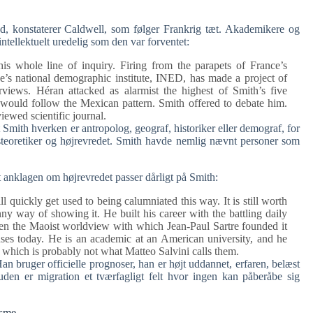
ed, konstaterer Caldwell, som følger Frankrig tæt. Akademikere og
 intellektuelt uredelig som den var forventet:
s whole line of inquiry. Firing from the parapets of France’s
ce’s national demographic institute, INED, has made a project of
erviews. Héran attacked as alarmist the highest of Smith’s five
 would follow the Mexican pattern. Smith offered to debate him.
iewed scientific journal.
 Smith hverken er antropolog, geograf, historiker eller demograf, for
nsteoretiker og højrevredet. Smith havde nemlig nævnt personer som
 anklagen om højrevredet passer dårligt på Smith:
quickly get used to being calumniated this way. It is still worth
nny way of showing it. He built his career with the battling daily
n the Maoist worldview with which Jean-Paul Sartre founded it
ouses today. He is an academic at an American university, and he
” which is probably not what Matteo Salvini calls them.
an bruger officielle prognoser, han er højt uddannet, erfaren, belæst
uden er migration et tværfagligt felt hvor ingen kan påberåbe sig
isme