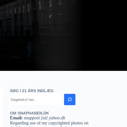
SØG I 21 ÅRS INDLÆG
OM SNAPHANEN.DK
Email:
snappost [at] yahoo.dk
Regarding use of my copyrighted photos on