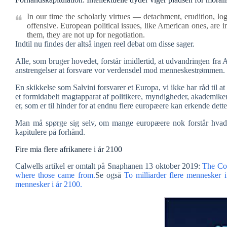
In our time the scholarly virtues — detachment, erudition, log
offensive. European political issues, like American ones, are 
them, they are not up for negotiation.
Indtil nu findes der altså ingen reel debat om disse sager.
Alle, som bruger hovedet, forstår imidlertid, at udvandringen fra A
anstrengelser at forsvare vor verdensdel mod menneskestrømmen.
En skikkelse som Salvini forsvarer et Europa, vi ikke har råd til at
et formidabelt magtapparat af politikere, myndigheder, akademikere
er, som er til hinder for at endnu flere europæere kan erkende dett
Man må spørge sig selv, om mange europæere nok forstår hvad der
kapitulere på forhånd.
Fire mia flere afrikanere i år 2100
Calwells artikel er omtalt på Snaphanen 13 oktober 2019:
The Com
where those came from.
Se også
To milliarder flere mennesker i
mennesker i år 2100.