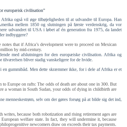
r europæisk civilisation”
 Afrika også vil øge tilbøjeligheden til at udvandre til Europa. Han
l Amerika mellem 1850 og slutningen på første verdenskrig, da vor
ere udvandret til USA i løbet af én generation fra 1975, da landet
rder indbyggere?
he notes that if Africa’s development were to proceed on Mexican
million by mid-century.
ydende med afslutningen for den europæiske civilisation. Afrika og
tilværelsen bliver stadig vanskeligere for de hvide.
i en gummibåd. Men dette skræmmer ikke, for i dele af Afrika er et
 to Europe on rafts: The odds of death are about one in 300. But
ou are a woman in South Sudan, your odds of dying in childbirth are
ne menneskestrøm, selv om der gøres forsøg på at bilde sig det ind,
h writes, because both robotization and rising retirement ages are
 European welfare state. In fact, they will undermine it, because
at philoprogenitive newcomers draw on exceeds their tax payments.