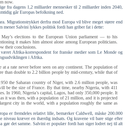
rom now.
ige fra dagens 1,2 milliarder mennesker til 2 milliarder inden 2040,
 Samtidig går Europas befolkning ned.
ara. Migrationstrykket derfra mod Europa vil blive meget større end
mener Salvini lykkes politisk fordi han griber fat i dette:
n May’s elections to the European Union parliament — to his
entioning it makes him almost alone among European politicians.
ow their conclusions.
ar været Afrika-korrespondent for franske medier som Le Monde og
gsudviklingen i Afrika.
e at a rate never before seen on any continent. The population of
e than double to 2.2 billion people by mid-century, while that of
 1950 the Saharan country of Niger, with 2.6 million people, was
ill be the size of France. By that time, nearby Nigeria, with 411
tes. In 1960, Nigeria’s capital, Lagos, had only 350,000 people. It
 it was then, with a population of 21 million, and it is projected
 largest city in the world, with a population roughly the same as
opa er fremdeles relativt lille, bemærker Caldwell, måske 200.000
e niveau kræver en ihærdig indsats. Og kravene vil bare stige efter
 gør det samme. Salvini er populær fordi han siger lodret nej til alt