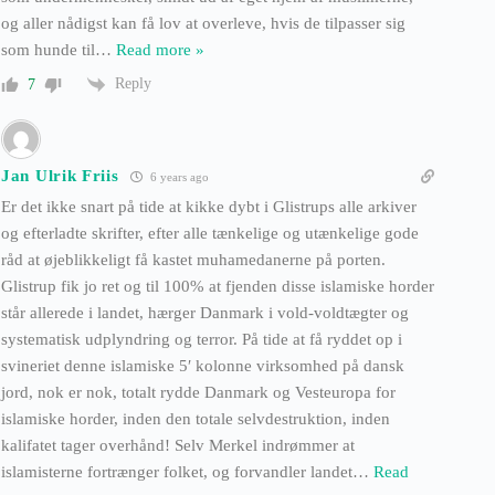
og aller nådigst kan få lov at overleve, hvis de tilpasser sig
som hunde til
…
Read more »
Reply
7
Jan Ulrik Friis
6 years ago
Er det ikke snart på tide at kikke dybt i Glistrups alle arkiver
og efterladte skrifter, efter alle tænkelige og utænkelige gode
råd at øjeblikkeligt få kastet muhamedanerne på porten.
Glistrup fik jo ret og til 100% at fjenden disse islamiske horder
står allerede i landet, hærger Danmark i vold-voldtægter og
systematisk udplyndring og terror. På tide at få ryddet op i
svineriet denne islamiske 5′ kolonne virksomhed på dansk
jord, nok er nok, totalt rydde Danmark og Vesteuropa for
islamiske horder, inden den totale selvdestruktion, inden
kalifatet tager overhånd! Selv Merkel indrømmer at
islamisterne fortrænger folket, og forvandler landet
…
Read