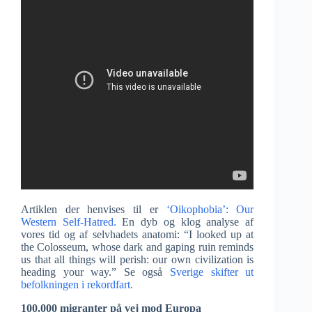
Artiklen der henvises til er
‘Oikophobia’: Our
Western Self-Hatred.
En dyb og klog analyse af
vores tid og af selvhadets anatomi: “I looked up at
the Colosseum, whose dark and gaping ruin reminds
us that all things will perish: our own civilization is
heading your way.” Se også
Sverige skifter ut
befolkningen i rekordfart.
100.000 migranter på vej mod Europa