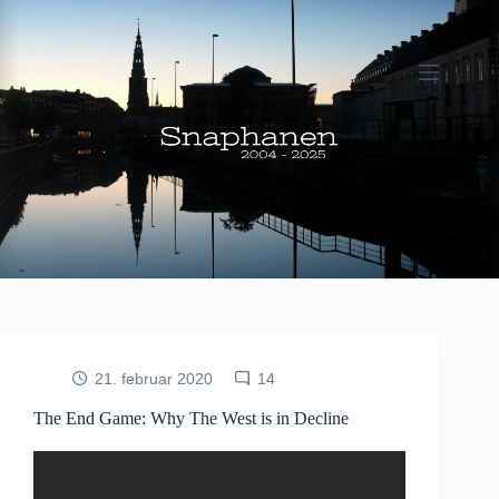
Fortsæt
til
indhold
21. februar 2020
14
The End Game: Why The West is in Decline