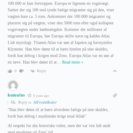
100.000 er kun fortroppen. Europa er ligesom en vognvægt.
Sætter der sig 100 små tynde fattige migranter sig på den, viser
vægten bare ca. 5 tons. Ankommer der 100.000 migranter og
placerer sig på vægten, viser den 5000 tons eller også kollapser
vognvægten under kødmængden. Kommer der millioner af
migranter til Europa, bør Europa skifte navn og kaldes Atlas.
Lidt mytologi: Titanen Atlas var søn af Iapetos og havnymfen
Klymene. Han blev dømt til at bære himlen på sine skuldre,
fordi han deltog i krigen mod Zeus. Europa Atlas var en søn af
en tæve. Han blev dømt til at
…
Read more »
Reply
0
kumulus
6 years ago
Reply to
AlFredsModer
“Han blev dømt til at bære alverdens fattige på sine skuldre,
fordi han deltog i muslimske krige mod Allah”
Al respekt for din historiske viden, men det var vist lidt småt
med muslimer på Zeus’ tid…