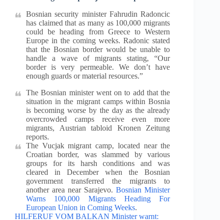
Bosnian security minister Fahrudin Radoncic
has claimed that as many as 100,000 migrants
could be heading from Greece to Western
Europe in the coming weeks. Radonic stated
that the Bosnian border would be unable to
handle a wave of migrants stating, “Our
border is very permeable. We don’t have
enough guards or material resources.”
The Bosnian minister went on to add that the
situation in the migrant camps within Bosnia
is becoming worse by the day as the already
overcrowded camps receive even more
migrants, Austrian tabloid Kronen Zeitung
reports.
The Vucjak migrant camp, located near the
Croatian border, was slammed by various
groups for its harsh conditions and was
cleared in December when the Bosnian
government transferred the migrants to
another area near Sarajevo.
Bosnian Minister
Warns 100,000 Migrants Heading For
European Union in Coming Weeks
.
HILFERUF VOM BALKAN Minister warnt: