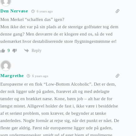
Den Nervøse
6 years ago
Mon Merkel “schaffen das” igen?
Mon ikke det var på sin plads at de stenrige golfstater tog dem
denne gang? Men desværre de er klogere end os, så de ved
udemærket hvor destabiliserende store flygtningestrømme er!
Reply
9
Margrethe
6 years ago
Europæerne er en flok “Low-Bottom Alcoholic”. Det er dem,
der nok ligger ude på gaden, frarøvet alt og med ødelagte
tænder og en brækket næse. Kone, børn job – alt har de for
længst mistet. Alligevel holder de fast i, ikke være i besiddelse
af et seriøst problem, som kræver, de begynder at tænke
anderledes. Nogle formår at rejse sig, når det punkt er nået. De
fleste gør aldrig. Først når europæerne ligger ude på gaden,
som undermennesker, smidt ud af eget hjem af muslimerne,