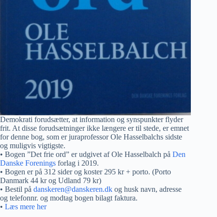
Demokrati forudsætter, at information og synspunkter flyder
frit. At disse forudsætninger ikke længere er til stede, er emnet
for denne bog, som er juraprofessor Ole Hasselbalchs sidste
og muligvis vigtigste.
• Bogen ”Det frie ord” er udgivet af Ole Hasselbalch på
Den
Danske Forenings
forlag i 2019.
• Bogen er på 312 sider og koster 295 kr + porto. (Porto
Danmark 44 kr og Udland 79 kr)
• Bestil på
danskeren@danskeren.dk
og husk navn, adresse
og telefonnr. og modtag bogen bilagt faktura.
•
Læs mere her