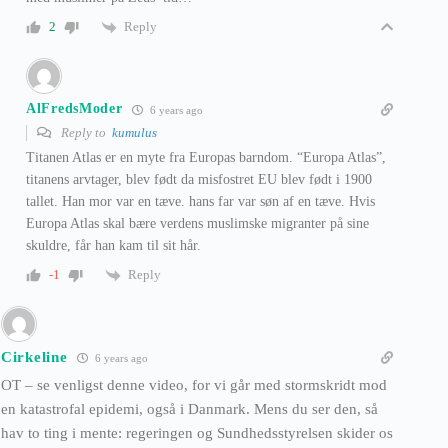
Reply
2
AlFredsModer
6 years ago
Reply to
kumulus
Titanen Atlas er en myte fra Europas barndom. “Europa Atlas”,
titanens arvtager, blev født da misfostret EU blev født i 1900
tallet. Han mor var en tæve. hans far var søn af en tæve. Hvis
Europa Atlas skal bære verdens muslimske migranter på sine
skuldre, får han kam til sit hår.
Reply
-1
Cirkeline
6 years ago
OT – se venligst denne video, for vi går med stormskridt mod
en katastrofal epidemi, også i Danmark. Mens du ser den, så
hav to ting i mente: regeringen og Sundhedsstyrelsen skider os