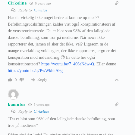
Cirkeline
6 years ago
Reply to
kumulus
Har du virkelig ikke noget bedre at komme op med??
Befolkningsudskiftningen kaldes vist også konspirationsteori af
de venstreorienterede. Du er blot som 98% af den lalleglade
danske befolkning, som tror på medierne. Når news ikke
rapporterer det, jamen så sker det ikke, vel? Ligesom m de
mange overfald og voldtægter, der ikke rapporteres; ergo er det
konspiration mod indvandring 🙄 Er dette her også
konspirationsteori?
https://youtu.be/7_406aNdw-Q
. Eller denne
https://youtu.be/q7PwWkhhA9g
Reply
0
kumulus
6 years ago
Reply to
Cirkeline
“Du er blot som 98% af den lalleglade danske befolkning, som
tror på medierne”