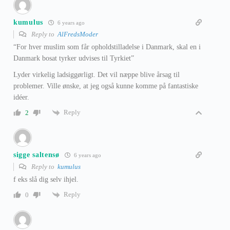
kumulus
6 years ago
Reply to
AlFredsModer
“For hver muslim som får opholdstilladelse i Danmark, skal en i
Danmark bosat tyrker udvises til Tyrkiet”
Lyder virkelig ladsiggørligt. Det vil næppe blive årsag til
problemer. Ville ønske, at jeg også kunne komme på fantastiske
idéer.
Reply
2
sigge saltensø
6 years ago
Reply to
kumulus
f eks slå dig selv ihjel.
Reply
0