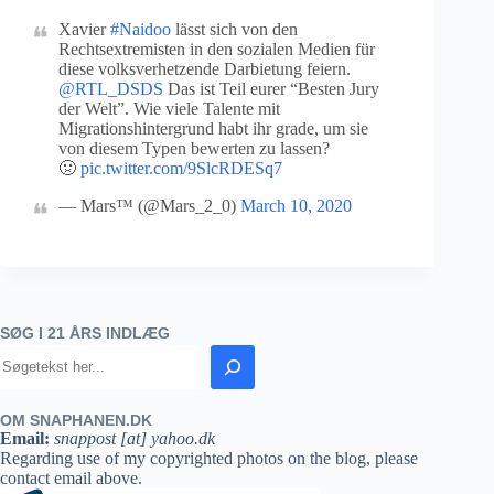
Xavier
#Naidoo
lässt sich von den
Rechtsextremisten in den sozialen Medien für
diese volksverhetzende Darbietung feiern.
@RTL_DSDS
Das ist Teil eurer “Besten Jury
der Welt”. Wie viele Talente mit
Migrationshintergrund habt ihr grade, um sie
von diesem Typen bewerten zu lassen?
🤢
pic.twitter.com/9SlcRDESq7
— Mars™ (@Mars_2_0)
March 10, 2020
SØG I 21 ÅRS INDLÆG
OM SNAPHANEN.DK
Email:
snappost [at] yahoo.dk
Regarding use of my copyrighted photos on the blog, please
contact email above.