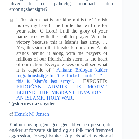
bliver til en pålidelig modpart uden
erobringshensigter?
“This storm that is breaking out is the Turkish
horde, my Lord! The horde that will die for
your sake, O Lord! Until the glory of your
name rises with the call to prayer Win the
victory because this is Islam’s last army. …
Yes, this storm that breaks is our army. Allah
stands behind it along with the prayers of
millions of our friends.This storm is the heart
of our nation. Everyone sees or will see what
it is capable of.”
Ankara: Erdogan kalder
migrationsbølge for ‘the Turkish horde’ – “…
this is Islam’s last army”.
– EXPOSED:
ERDOĞAN ADMITS HIS MOTIVE
BEHIND THE MIGRANT INVASION –
AN ISLAMIC HOLY WAR
.
Tyskernes nazi-hysteri
af
Henrik M. Jensen
Endnu engang igen igen igen, bliver en person, der
ønsker at forsvare sit land og sit folk mod fremmed
aggression, forsøgt banket på plads af et hylekor af