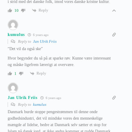
i strid med det danske folk, imod vores danske kristne kultur.
Reply
10
kumulus
6 years ago
Reply to
Jan Ulrik Friis
“Det vil da også ske”
Hvor begynder du så på at sparke røv. Kunne være interessant
og måske ligefrem lærerigt at overvære.
Reply
1
Jan Ulrik Friis
6 years ago
Reply to
kumulus
Danmark burde stoppe pengestrømmen til denne onde
godhedsindustri, det vil mindske vores den menneskelige
mængde af lidelse, bedre at Danmark selv sætter et stop for
Islam på dansk jord, at ikke andre kommer at rydde Danmark,