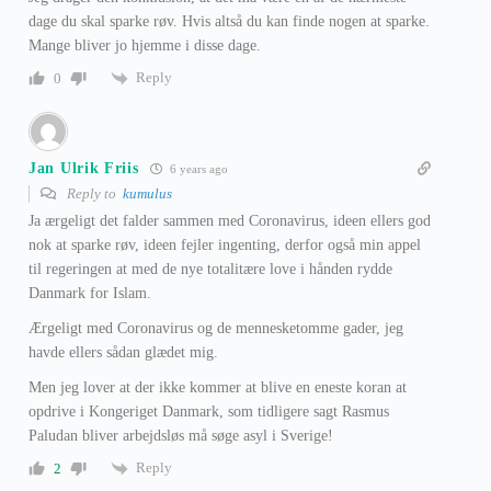
dage du skal sparke røv. Hvis altså du kan finde nogen at sparke.
Mange bliver jo hjemme i disse dage.
Reply
0
Jan Ulrik Friis
6 years ago
Reply to
kumulus
Ja ærgeligt det falder sammen med Coronavirus, ideen ellers god
nok at sparke røv, ideen fejler ingenting, derfor også min appel
til regeringen at med de nye totalitære love i hånden rydde
Danmark for Islam.
Ærgeligt med Coronavirus og de mennesketomme gader, jeg
havde ellers sådan glædet mig.
Men jeg lover at der ikke kommer at blive en eneste koran at
opdrive i Kongeriget Danmark, som tidligere sagt Rasmus
Paludan bliver arbejdsløs må søge asyl i Sverige!
Reply
2