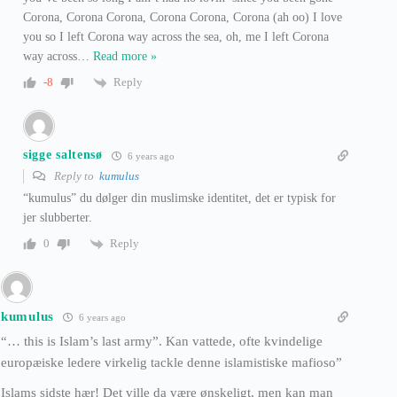
Corona, Corona Corona, Corona Corona, Corona (ah oo) I love
you so I left Corona way across the sea, oh, me I left Corona
way across
…
Read more »
Reply
-8
sigge saltensø
6 years ago
Reply to
kumulus
“kumulus” du dølger din muslimske identitet, det er typisk for
jer slubberter.
Reply
0
kumulus
6 years ago
“… this is Islam’s last army”. Kan vattede, ofte kvindelige
europæiske ledere virkelig tackle denne islamistiske mafioso”
Islams sidste hær! Det ville da være ønskeligt, men kan man