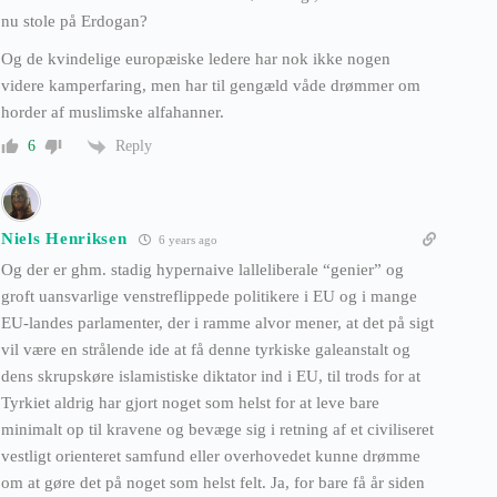
nu stole på Erdogan?
Og de kvindelige europæiske ledere har nok ikke nogen
videre kamperfaring, men har til gengæld våde drømmer om
horder af muslimske alfahanner.
Reply
6
Niels Henriksen
6 years ago
Og der er ghm. stadig hypernaive lalleliberale “genier” og
groft uansvarlige venstreflippede politikere i EU og i mange
EU-landes parlamenter, der i ramme alvor mener, at det på sigt
vil være en strålende ide at få denne tyrkiske galeanstalt og
dens skrupskøre islamistiske diktator ind i EU, til trods for at
Tyrkiet aldrig har gjort noget som helst for at leve bare
minimalt op til kravene og bevæge sig i retning af et civiliseret
vestligt orienteret samfund eller overhovedet kunne drømme
om at gøre det på noget som helst felt. Ja, for bare få år siden