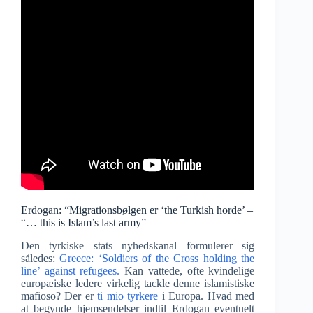
Erdogan: “Migrationsbølgen er ‘the Turkish horde’ –
“… this is Islam’s last army”
Den tyrkiske stats nyhedskanal formulerer sig
således:
Greece: ‘Soldiers of the Cross holding the
line’ against refugees.
Kan vattede, ofte kvindelige
europæiske ledere virkelig tackle denne islamistiske
mafioso? Der er
ti mio tyrkere
i Europa. Hvad med
at begynde hjemsendelser indtil Erdogan eventuelt