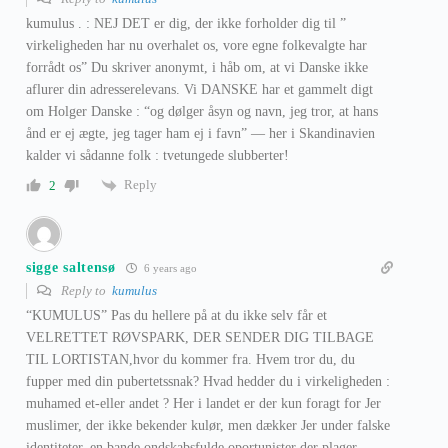
kumulus . : NEJ DET er dig, der ikke forholder dig til ”
virkeligheden har nu overhalet os, vore egne folkevalgte har
forrådt os” Du skriver anonymt, i håb om, at vi Danske ikke
aflurer din adresserelevans. Vi DANSKE har et gammelt digt
om Holger Danske : “og dølger åsyn og navn, jeg tror, at hans
ånd er ej ægte, jeg tager ham ej i favn” — her i Skandinavien
kalder vi sådanne folk : tvetungede slubberter!
Reply
2
sigge saltensø
6 years ago
Reply to
kumulus
“KUMULUS” Pas du hellere på at du ikke selv får et
VELRETTET RØVSPARK, DER SENDER DIG TILBAGE
TIL LORTISTAN,hvor du kommer fra. Hvem tror du, du
fupper med din pubertetssnak? Hvad hedder du i virkeligheden :
muhamed et-eller andet ? Her i landet er der kun foragt for Jer
muslimer, der ikke bekender kulør, men dækker Jer under falske
identiteter, en bande ondskabsfulde oportunister der plager