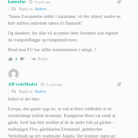
kumulus
6 years ago
Reply to
Anders
“Imens Europæerne sidder i karantæne, vil der sikkert vandre en
halv million indavlede tabere til Danmark”
Og danskere, der ikke vil acceptere dette forræderi kan regimet
nu tvangsindlægge og tvangsmedicinere.
Hvad mon EU har stillet statsministeren i udsigt..?
Reply
4
AlFredsModer
6 years ago
Reply to
Anders
Indavl er det ikke:
Europa, den gamle syge ko, er ved at blive voldbollet af en
virusbefængt tyrkisk dromedar. Korøgteren Boris var rendt af
gårde, fordi han blev mobbet af de de andre folk på gården –
malkepigen Ylva, gårdskarlen Emmanuel, gedehyrden
Verhofstadt og selv madmoder Angela. Der kommer ingen go’