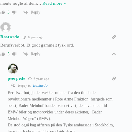
mente nogle af dem
…
Read more »
Reply
5
Bastardo
6 years ago
Berufsverbot. Et godt gammelt tysk ord.
Reply
5
peerpede
6 years ago
Reply to
Bastardo
Berufsverbot, ja det vækker minder fra den tid da de
revolutionære medlemmer i Rote Arme Fraktion, hærgede som
bedst, Bader Meinhof banden var det vist, de anvendte altid
BMW biler og motorcykler under deres aktioner, “Bader
Meinhof Wagen” (BMW).
De stod også bag affæren på den Tyske ambassade i Stockholm,
hvor der både sprængdes og skøds skarpt.