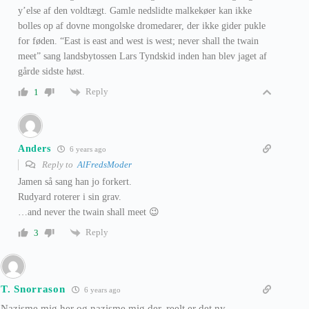
y’else af den voldtægt. Gamle nedslidte malkekøer kan ikke
bolles op af dovne mongolske dromedarer, der ikke gider pukle
for føden. “East is east and west is west; never shall the twain
meet” sang landsbytossen Lars Tyndskid inden han blev jaget af
gårde sidste høst.
Reply
1
Anders
6 years ago
Reply to
AlFredsModer
Jamen så sang han jo forkert.
Rudyard roterer i sin grav.
…and never the twain shall meet 😉
Reply
3
T. Snorrason
6 years ago
Nazisme mig her og nazisme mig der, reelt er det ny-