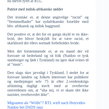
nu blevet fyret af RTL.
Patriot med indisk-afrikanske rødder
Det ironiske er, at denne angivelige “racist” og
“fremmedhader” har sydafrikanske forældre med
hhv. afrikansk og indisk baggrund.
Det positive er, at det for en gangs skyld er en ikke-
hvid, der bliver beskyldt for at være racist, et
skældsord der ellers normalt forbeholdes hvide.
Men det forstemmende er, at en mand der vil
forsvare sit fædreland og sit folk (Naidoo er tysk
statsborger og født i Tyskland) nu igen skal svines til
af “msm”.
Den slags sker jævnligt i Tyskland. I stedet for at
forsvare landets og folkets interesser har politikere
og mediepinger selv 75 år efter 2.verdenskrigs
afslutning dagligt travlt med at overbevise
omverdenen om, at “uha nej, vi er skam slet ikke
nazister, overhovedet ikke”.
Migranten als “Wölfe”? RTL wirft nach Hetzvideo
Naidoo bei DSDS raus