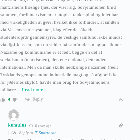
marxismens hæslige fjæs, der viser sig. Sovjetunionen brød
sammen, fordi marxismen er utopisk tankespind og intet har
med virkeligheden at gøre, hvilket ikke forhindrer, at smitten
via Vestens skolesystemer, idag efter de såkaldte
studenteroprør gennemsyrer, de vestlige samfund, ikke mindst
via djøf-klassen, som nu sidder på samfundets magtpositioner.
Nazisme og kommunisme er et fedt, begge en del af
socialismen (marxismen), den ene national, den anden
international. Men da man skulle nedkæmpe nazismen (reelt
Tysklands genopstandne industrielle magt og så afgjort ikke
for jødernes skyld), havde man brug for Sovjetunionens
militære
…
Read more »
Reply
9
kumulus
6 years ago
Reply to
T. Snorrason