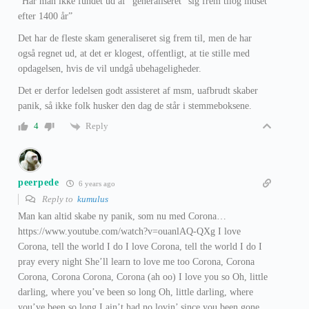
“Har man ikke fundet ud af “generaliseret” sig frem tilog indset
efter 1400 år”
Det har de fleste skam generaliseret sig frem til, men de har
også regnet ud, at det er klogest, offentligt, at tie stille med
opdagelsen, hvis de vil undgå ubehageligheder.
Det er derfor ledelsen godt assisteret af msm, uafbrudt skaber
panik, så ikke folk husker den dag de står i stemmeboksene.
Reply
4
peerpede
6 years ago
Reply to
kumulus
Man kan altid skabe ny panik, som nu med Corona…
https://www.youtube.com/watch?v=ouanlAQ-QXg I love
Corona, tell the world I do I love Corona, tell the world I do I
pray every night She’ll learn to love me too Corona, Corona
Corona, Corona Corona, Corona (ah oo) I love you so Oh, little
darling, where you’ve been so long Oh, little darling, where
you’ve been so long I ain’t had no lovin’ since you been gone