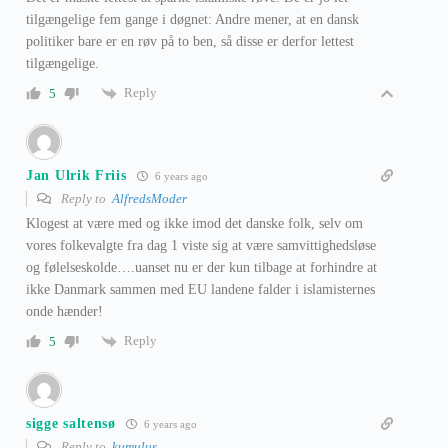
tilgængelige fem gange i døgnet: Andre mener, at en dansk
politiker bare er en røv på to ben, så disse er derfor lettest
tilgængelige.
Reply
5
Jan Ulrik Friis
6 years ago
Reply to
AlfredsModer
Klogest at være med og ikke imod det danske folk, selv om
vores folkevalgte fra dag 1 viste sig at være samvittighedsløse
og følelseskolde….uanset nu er der kun tilbage at forhindre at
ikke Danmark sammen med EU landene falder i islamisternes
onde hænder!
Reply
5
sigge saltensø
6 years ago
Reply to
kumulus