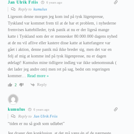
Jan Ulrik Friis
6 years ago
Reply to
kumulus
Ligesom denne morgen jeg kom ind på tysk lügenpresse,
Tyskland var kommet frem til at de har et problem, i nyhederne
fremvises kattebilleder, tysk panik at nu er der ligeså mange
katte i Tyskland som der er mennesker 80.000.000 dagens nyhed
at de nu vil aflive eller kastere disse katte at kattefangere var
gået i aktion, denne panik må ikke breder sig, men det var en
felj af mig at komme ind på tysk lügenpresse, nu er dagen
ødelagt! Kumulus mine tidligere indlæg var ikke udenomssnak (
det lader jeg andre om) men ret på sag, bedst om regeringen
kommer
…
Read more »
Reply
2
kumulus
6 years ago
Reply to
Jan Ulrik Friis
“tiden er nu så godt som udløbet”
Jeg drager den konklusion, at det må være én af de nærmeste