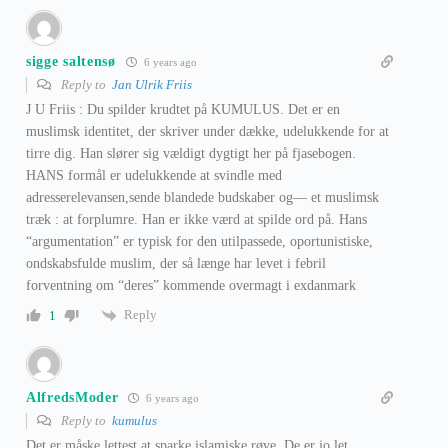
sigge saltensø
6 years ago
Reply to
Jan Ulrik Friis
J U Friis : Du spilder krudtet på KUMULUS. Det er en
muslimsk identitet, der skriver under dække, udelukkende for at
tirre dig. Han slører sig vældigt dygtigt her på fjasebogen.
HANS formål er udelukkende at svindle med
adresserelevansen,sende blandede budskaber og— et muslimsk
træk : at forplumre. Han er ikke værd at spilde ord på. Hans
“argumentation” er typisk for den utilpassede, oportunistiske,
ondskabsfulde muslim, der så længe har levet i febril
forventning om “deres” kommende overmagt i exdanmark
Reply
1
AlfredsModer
6 years ago
Reply to
kumulus
Det er måske lettest at sparke islamiske røve. De er jo let