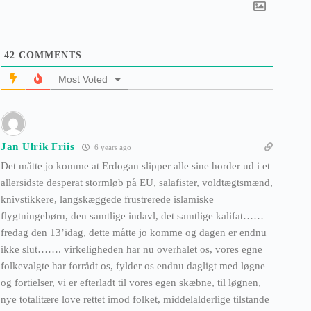
42
COMMENTS
Most Voted
Jan Ulrik Friis
6 years ago
Det måtte jo komme at Erdogan slipper alle sine horder ud i et
allersidste desperat stormløb på EU, salafister, voldtægtsmænd,
knivstikkere, langskæggede frustrerede islamiske
flygtningebørn, den samtlige indavl, det samtlige kalifat……
fredag den 13’idag, dette måtte jo komme og dagen er endnu
ikke slut……. virkeligheden har nu overhalet os, vores egne
folkevalgte har forrådt os, fylder os endnu dagligt med løgne
og fortielser, vi er efterladt til vores egen skæbne, til løgnen,
nye totalitære love rettet imod folket, middelalderlige tilstande