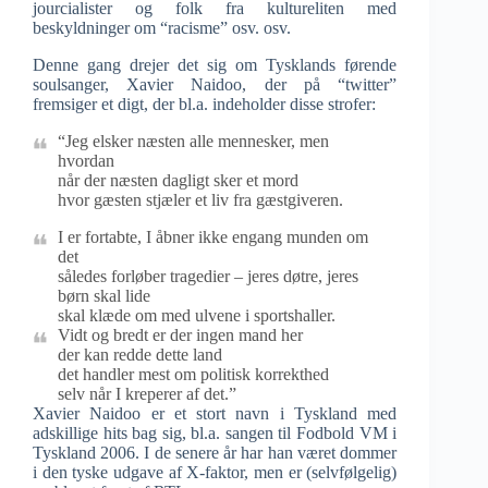
jourcialister og folk fra kultureliten med
beskyldninger om “racisme” osv. osv.
Denne gang drejer det sig om Tysklands førende
soulsanger, Xavier Naidoo, der på “twitter”
fremsiger et digt, der bl.a. indeholder disse strofer:
“Jeg elsker næsten alle mennesker, men
hvordan
når der næsten dagligt sker et mord
hvor gæsten stjæler et liv fra gæstgiveren.
I er fortabte, I åbner ikke engang munden om
det
således forløber tragedier – jeres døtre, jeres
børn skal lide
skal klæde om med ulvene i sportshaller.
Vidt og bredt er der ingen mand her
der kan redde dette land
det handler mest om politisk korrekthed
selv når I kreperer af det.”
Xavier Naidoo er et stort navn i Tyskland med
adskillige hits bag sig, bl.a. sangen til Fodbold VM i
Tyskland 2006. I de senere år har han været dommer
i den tyske udgave af X-faktor, men er (selvfølgelig)