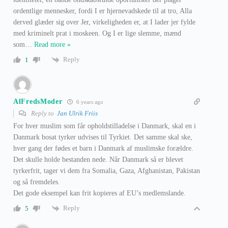
ordentlige mennesker, fordi I er hjernevadskede til at tro, Alla
derved glæder sig over Jer, virkeligheden er, at I lader jer fylde
med kriminelt prat i moskeen. Og I er lige slemme, mænd
som
…
Read more »
Reply
1
AlFredsModer
6 years ago
Reply to
Jan Ulrik Friis
For hver muslim som får opholdstilladelse i Danmark, skal en i
Danmark bosat tyrker udvises til Tyrkiet. Det samme skal ske,
hver gang der fødes et barn i Danmark af muslimske forældre.
Det skulle holde bestanden nede. Når Danmark så er blevet
tyrkerfrit, tager vi dem fra Somalia, Gaza, Afghanistan, Pakistan
og så fremdeles.
Det gode eksempel kan frit kopieres af EU’s medlemslande.
Reply
5